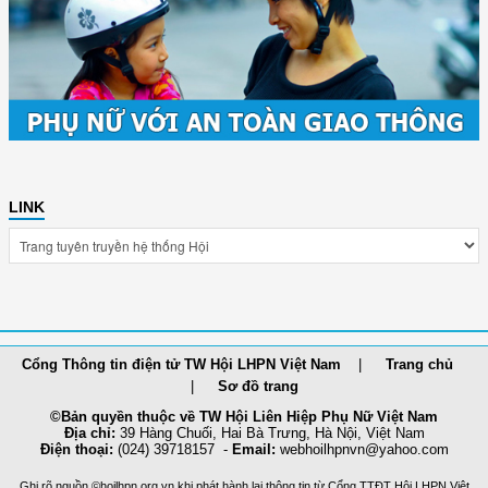
LINK
Cổng Thông tin điện tử TW Hội LHPN Việt Nam
Trang chủ
Sơ đồ trang
©Bản quyền thuộc về TW Hội Liên Hiệp Phụ Nữ Việt Nam
Địa chỉ:
39 Hàng Chuối, Hai Bà Trưng, Hà Nội, Việt Nam
Điện thoại:
(024) 39718157 -
Email:
webhoilh
pnvn@yahoo.com
Ghi rõ nguồn ©hoilhpn.org.vn khi phát hành lại thông tin từ Cổng TTÐT Hội LHPN Việt