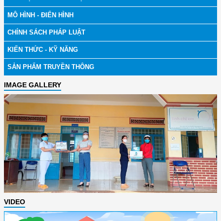
MÔ HÌNH - ĐIỂN HÌNH
CHÍNH SÁCH PHÁP LUẬT
KIẾN THỨC - KỸ NĂNG
SẢN PHẨM TRUYỀN THÔNG
IMAGE GALLERY
VIDEO