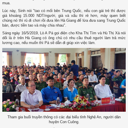
mua.
Lúc này, Sinh nói "tao có mối bên Trung Quốc, nếu con gái trẻ thì được
giá khoảng 15.000 NDT/người, già và xấu thì rẻ hơn, mày quen biết
chúng nó thì rủ đi chơi rồi đưa lên Hà Giang để lừa đưa sang Trung Quốc
bán, được tiền tao và mày chia nhau".
Sáng ngày 16/5/2019, Lò A Pá gọi điện cho Kha Thị Tím và Hù Thị Xá nói
dối là ở trên Hà Giang có ông chủ có nhu cầu thuê người làm trả mức
lương cao, nếu muốn thì Pá sẽ dẫn đi giúp xin việc làm.
Tham gia buổi truyền thông có các đại biểu tỉnh Nghệ An, người dân
huyện Con Cuông.