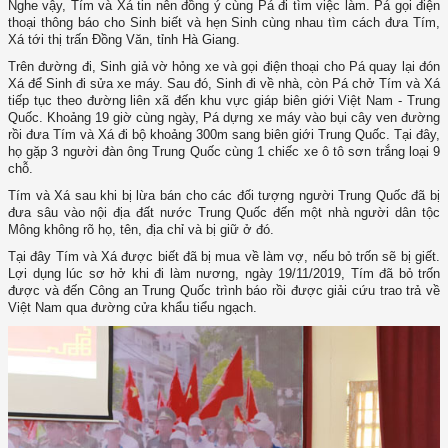
Nghe vậy, Tím và Xá tin nên đồng ý cùng Pá đi tìm việc làm. Pá gọi điện
thoại thông báo cho Sinh biết và hẹn Sinh cùng nhau tìm cách đưa Tím,
Xá tới thị trấn Đồng Văn, tỉnh Hà Giang.
Trên đường đi, Sinh giả vờ hỏng xe và gọi điện thoại cho Pá quay lại đón
Xá để Sinh đi sửa xe máy. Sau đó, Sinh đi về nhà, còn Pá chở Tím và Xá
tiếp tục theo đường liên xã đến khu vực giáp biên giới Việt Nam - Trung
Quốc. Khoảng 19 giờ cùng ngày, Pá dựng xe máy vào bụi cây ven đường
rồi đưa Tím và Xá đi bộ khoảng 300m sang biên giới Trung Quốc. Tại đây,
họ gặp 3 người đàn ông Trung Quốc cùng 1 chiếc xe ô tô sơn trắng loại 9
chỗ.
Tím và Xá sau khi bị lừa bán cho các đối tượng người Trung Quốc đã bị
đưa sâu vào nội địa đất nước Trung Quốc đến một nhà người dân tộc
Mông không rõ họ, tên, địa chỉ và bị giữ ở đó.
Tại đây Tím và Xá được biết đã bị mua về làm vợ, nếu bỏ trốn sẽ bị giết.
Lợi dụng lúc sơ hở khi đi làm nương, ngày 19/11/2019, Tím đã bỏ trốn
được và đến Công an Trung Quốc trình báo rồi được giải cứu trao trả về
Việt Nam qua đường cửa khẩu tiểu ngạch.