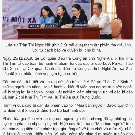
Luật sư Trần Thị Ngọc Nữ (thứ 2 từ trái qua) tham dự phiên tòa giả định
với tư cách bảo vệ quyền lợi cho bị hại.
Ngày 25/11/2019, tại Cơ quan điều tra Công an tỉnh Nghệ An, bị hại Kha
Thị Tím tố cáo toàn bộ hành vi phạm tội của các bị cáo Lò A Pá và Thào
Chí Sinh. Tại Cơ quan Cảnh sát điều tra Công an tỉnh Nghệ An, cả 2 bị
cáo đã khai nhận hành vi phạm tội như trên.
Căn cứ các tình tiết và chứng cứ nêu trên. Lò A Pá và Thào Chí Sinh là
những người có năng lực về hành vi biết rõ việc bán người ra nước ngoài
để hưởng lợi là hành vi pháp luật nghiêm cấm nhưng vì tư lợi các bị cáo
đã bán 2 chị Kha Thị Tím và Hù Thị Xá qua Trung Quốc.
Hành vi của các bị can đã phạm vào tội "Mua bán người" được quy định
tại điểm d, đ khoản 2 Điều 150 Bộ luật hình sự.
Phiên tòa giả định với những con người giả định nhưng để lại những bài
học ý nghĩa cho chị em phụ nữ. Hiện nay tình trạng "Mua bán người" trên
địa bàn đang diễn biến phức tạp, gia tăng cả về tính chất và mức độ, nhất
là lứa tuổi thanh, thiếu niên. Vì vậy, công tác giáo dục tuyên truyền cho