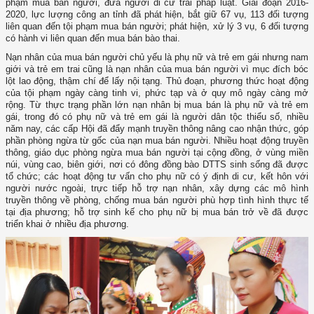
phạm mua bán người, đưa người di cư trái pháp luật. Giai đoạn 2016-
2020, lực lượng công an tỉnh đã phát hiện, bắt giữ 67 vụ, 113 đối tượng
liên quan đến tội phạm mua bán người; phát hiện, xử lý 3 vụ, 6 đối tượng
có hành vi liên quan đến mua bán bào thai.
Nạn nhân của mua bán người chủ yếu là phụ nữ và trẻ em gái nhưng nam
giới và trẻ em trai cũng là nạn nhân của mua bán người vì mục đích bóc
lột lao động, thậm chí để lấy nội tạng. Thủ đoạn, phương thức hoạt động
của tội phạm ngày càng tinh vi, phức tạp và ở quy mô ngày càng mở
rộng. Từ thực trạng phần lớn nạn nhân bị mua bán là phụ nữ và trẻ em
gái, trong đó có phụ nữ và trẻ em gái là người dân tộc thiểu số, nhiều
năm nay, các cấp Hội đã đẩy mạnh truyền thông nâng cao nhận thức, góp
phần phòng ngừa từ gốc của nạn mua bán người. Nhiều hoạt động truyền
thông, giáo dục phòng ngừa mua bán người tại cộng đồng, ở vùng miền
núi, vùng cao, biên giới, nơi có đông đồng bào DTTS sinh sống đã được
tổ chức; các hoạt động tư vấn cho phụ nữ có ý định di cư, kết hôn với
người nước ngoài, trực tiếp hỗ trợ nạn nhân, xây dựng các mô hình
truyền thông về phòng, chống mua bán người phù hợp tình hình thực tế
tại địa phương; hỗ trợ sinh kế cho phụ nữ bị mua bán trở về đã được
triển khai ở nhiều địa phương.