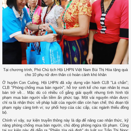
Tại chương trình, Phó Chủ tịch Hội LHPN Việt Nam Bùi Thị Hòa tặng quà
cho 10 phụ nữ đơn thân có hoàn cảnh khó khăn
Ở huyện Con Cuông, Hội LHPN đã xây dựng vận hành CLB "Lá chắn";
CLB "Phòng chống mua bán người", hỗ trợ sinh kế cho nạn nhân bị mua
bán trở về… Mặc dù có nhiều cố gắng giải quyết nhưng tình hình tội
phạm mua bán người vẫn tiềm ẩn phức tạp. Một vài nguyên nhân được
chỉ ra là nhận thức về pháp luật của người dân còn hạn chế; thủ đoạn tội
phạm ngày càng tinh vi; sự phối hợp của các cấp, các ngành thiếu đồng
bộ.
Chính vì vậy, sự kiện truyền thông này là dịp để nâng cao nhận thức, kỹ
năng phòng chống mua bán người, chủ động phòng ngừa tội phạm. Cũng
tại sự kiện này đã diễn ra "Phiên tòa giả định" do luật sư Trần Thị Ngọc