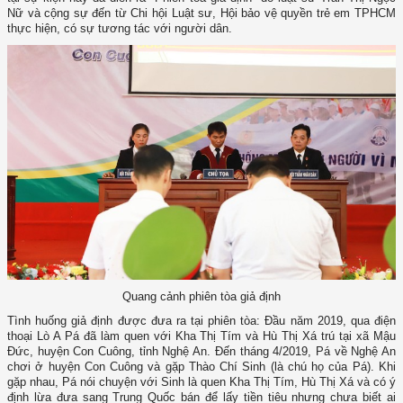
Nữ và cộng sự đến từ Chi hội Luật sư, Hội bảo vệ quyền trẻ em TPHCM
thực hiện, có sự tương tác với người dân.
Quang cảnh phiên tòa giả định
Tình huống giả định được đưa ra tại phiên tòa: Đầu năm 2019, qua điện
thoại Lò A Pá đã làm quen với Kha Thị Tím và Hù Thị Xá trú tại xã Mậu
Đức, huyện Con Cuông, tỉnh Nghệ An. Đến tháng 4/2019, Pá về Nghệ An
chơi ở huyện Con Cuông và gặp Thào Chí Sinh (là chú họ của Pá). Khi
gặp nhau, Pá nói chuyện với Sinh là quen Kha Thị Tím, Hù Thị Xá và có ý
định lừa đưa sang Trung Quốc bán để lấy tiền tiêu nhưng chưa biết ai