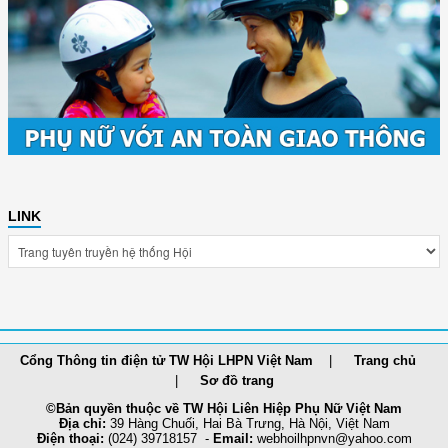
LINK
Cổng Thông tin điện tử TW Hội LHPN Việt Nam
Trang chủ
Sơ đồ trang
©Bản quyền thuộc về TW Hội Liên Hiệp Phụ Nữ Việt Nam
Địa chỉ:
39 Hàng Chuối, Hai Bà Trưng, Hà Nội, Việt Nam
Điện thoại:
(024) 39718157 -
Email:
webhoilh
pnvn@yahoo.com