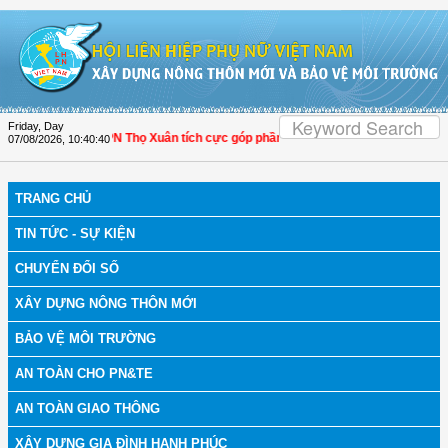
Skip to Content
Friday, Day
nh Hóa: Hội LHPN Thọ Xuân tích cực góp phần nâng cao tỷ lệ người dân tham gi
07/08/2026
,
10:40:40
TRANG CHỦ
TIN TỨC - SỰ KIỆN
CHUYỂN ĐỔI SỐ
XÂY DỰNG NÔNG THÔN MỚI
BẢO VỆ MÔI TRƯỜNG
AN TOÀN CHO PN&TE
AN TOÀN GIAO THÔNG
XÂY DỰNG GIA ĐÌNH HẠNH PHÚC