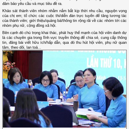
đảm bảo yêu cầu và mục tiêu đề ra.
Khảo sát thành viên nhóm nhằm nắm bắt kịp thời nhu cầu, nguyện vọng
của chị em; tổ chức các cuộc thi/diễn đàn trực tuyến để tăng tương tác
của thành viên; giới thiệu/quảng bá/thông tin rộng rãi về các nhóm tới các
nhóm phụ nữ, cộng đồng xã hội.
Bên cạnh đó chú trọng khai thác, phát huy thế mạnh của hội viên danh dự
là các chuyên gia trong lĩnh vực truyền thông để chia sẻ, cung cấp thông
tin, đăng bài viết hữu ích/hấp dẫn, qua đó thu hút hội viên, phụ nữ quan
tâm, theo dõi, lan toả...