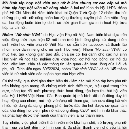
Mô hình
tập hợp hội viên phụ nữ ở khu chung cư cao cấp và mô
hình tập hợp hội viên nữ công nhân
là h
ai mô hình do Hội LHPN thành
phố Hồ Chí Minh thí điểm triển khai tại
Quận 7 và Quận 12 nhằm thu hút
những phụ nữ, nữ công nhân lao động thường xuyên phải làm việc tăng
ca, lao động buôn bán tự do ít có thời gian tham gia sinh hoạt Hội trực
tiếp tại chi hội.
Nhóm “Nữ sinh VWA”
do Học viện Phụ nữ Việt Nam triển khai dựa trên
việc đồng thời thực hiện 02 mô hình (mô hình lồng ghép sử dụng nhóm
sinh viên học viện phụ nữ Việt Nam có sẵn trên facebook và thành lập
nhóm mới dành riêng cho nữ sinh Học viện). Nhóm “
Nữ sinh VWA”
có
mục tiêu tạo
không gian trao đổi, chia sẻ cơ hội dành cho các nữ sinh
Học viện về học tập, nghiên cứu khoa học, cơ hội học bổng, cơ hội du
học, việc làm, chia sẻ các thông tin liên quan đến hoạt động của Hội và
phụ nữ.
Tính đến ngày 30/5/2024, n
hóm “
Nữ sinh VWA
” đã có
145 thành
viên là nữ sinh viên các ngành học của Học viện.
Có thể thấy, qua thời gian thực hiện thí điểm các mô hình tập hợp phụ nữ
trên không gian mạng đã chứng minh tính thiết thực, hiệu quả trong tích
cực, sáng tạo đổi mới phương thức hoạt động, tập hợp thu hút hội viên
của Hội LHPN Việt Nam. Các Ban quản trị mô hình đã chủ động duy trì
hoạt động của nhóm, mời hội viên/phụ nữ tham gia, tích cực đăng bài với
nhiều nội dung đa dạng, phong phú, bước đầu thu hút được sự quan tâm
của khá đông hội viên, phụ nữ và cộng đồng; 02/04 mô hình đã khai thác
và phát huy được thế mạnh của thành viên là nữ thanh niên.
Tuy nhiên, việc phát triển thành viên mới khá hạn chế, số lượng phụ nữ
tham gia và biết đến mô hình còn ít, đa phần thành viên chủ yếu là hội