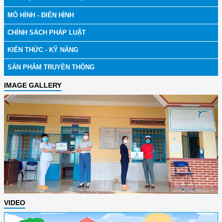
MÔ HÌNH - ĐIỂN HÌNH
CHÍNH SÁCH PHÁP LUẬT
KIẾN THỨC - KỸ NĂNG
SẢN PHẨM TRUYỀN THÔNG
IMAGE GALLERY
VIDEO