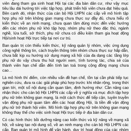
viên đang tham gia sinh hoạt Hội tại các địa bàn dân cư,
như vậy
mục
tiêu lâu dài hướng tới việc tập hợp, phát triển hội viên chưa
đạt
hiệu quả.
Bên cạnh đó,
nhận thức của cán bộ Hội LHPN các cấp về mô hình tập
hợp phụ nữ trên không gian mạng chưa thực sự đầy đủ, chưa hiểu rõ
kiến thức về an ninh mạng, chưa quan tâm đúng mức đến việc hướng
đến các nhóm phụ nữ khó tập hợp, nhóm phụ nữ theo đặc thù, ngành
nghề, lứa tuổi, sở thích, phụ nữ chưa có điều kiện tham gia hoạt động
Hội/sinh hoạt Hội trực tiếp tại nơi cư trú.
Ban quản trị còn thiếu kiến thức, kỹ năng quản lý nhóm, việc ứng dụng
công nghệ thông tin, cách truyền thông trên nhóm chưa thực sự hấp dẫn,
chưa bắt kịp xu hướng sử dụng mạng xã hội của đa dạng các tầng lớp
phụ nữ do vậy chưa thu hút người xem, tính tương tác, chia sẻ của
thành viên hạn chế dẫn đến tính lan toả trong cộng đồng mạng chưa
cao…
Là mô hình thí điểm, còn nhiều vấn đề hạn chế, tồn tại cần phải tiếp tục
nghiên cứu, đưa ra các giải pháp phù hợp trước khi nhân rộng, trong thời
gian tới, một số nội dung cần quan tâm, định hướng như: Cần nâng cao
nhận thức cho cán bộ Hội LHPN các cấp về ý nghĩa và mục đích tập hợp
phụ nữ trên không gian mạng, là một cách thức để tiếp cận, tuyên truyền
vận động phụ nữ quan tâm đến các hoạt động Hội, là tiền đề vận động
phụ nữ trở thành hội viên. Mô hình tập hợp phụ nữ trên không gian mạng
không thay thế cho việc sinh hoạt Hội trực tiếp ở địa bàn dân cư.
Có các hình thức bồi dưỡng nâng cao kiến thức và kỹ năng về mạng xã
hội, về sáng tạo nội dung số, về an ninh mạng cho cán bộ Hội LHPN các
cấp, Ban quản trị mô hình để vận hành, duy trì hoạt động của các nhóm