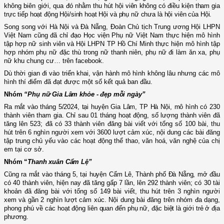
không biên giới, qua đó nhằm
thu hút hội viên không có điều kiện tham gia
trực tiếp hoạt động Hội/sinh hoạt Hội và phụ nữ chưa là hội viên của Hội.
Song song với Hà Nội và Đà Nẵng, Đoàn Chủ tịch Trung ương Hội LHPN
Việt Nam cũng đã chỉ đạo Học viện Phụ nữ Việt Nam thực hiện mô hình
tập hợp nữ sinh viên và Hội LHPN TP Hồ Chí Minh thực hiện mô hình tập
hợp nhóm phụ nữ đặc thù trong nữ thanh niên, phụ nữ đi làm ăn xa, phụ
nữ khu chung cư… trên facebook.
Dù thời gian đi vào triển khai, vận hành mô hình không lâu nhưng các mô
hình thí điểm đã đạt được một số kết quả ban đầu.
Nhóm
“Phụ nữ Gia Lâm khỏe - đẹp mỗi ngày”
Ra mắt vào tháng 5/2024, tại huyện Gia Lâm, TP Hà Nội, mô hình có
230
thành viên tham gia. Chỉ sau 01 tháng hoạt động, số lượng thành viên đã
tăng lên 523; đã có 33
thành viên đăng bài viết với tổng số 100 bài, thu
hút trên 6 nghìn người xem với 3600 lượt cảm xúc, nội dung các bài đăng
tập trung chủ yếu vào các hoạt động thể thao, văn hoá, văn nghệ của chị
em tại cơ sở.
Nhóm “
Thanh xuân Cẩm Lệ”
Cũng ra mắt vào tháng 5, tại huyện Cẩm Lê, Thành phố Đà Nẵng, mở đầu
có
40 thành viên,
hiện nay đã tăng gấp 7 lần, lên
292 thành viên; có 30 tài
khoản đã đăng bài với tổng số 149 bài viết, thu hút trên 3 nghìn người
xem và gần 2 nghìn lượt cảm xúc. Nội dung bài đăng trên nhóm đa dạng,
phong phú
về các hoạt động liên quan đến phụ nữ, đặc biệt là giới trẻ ở địa
phương.