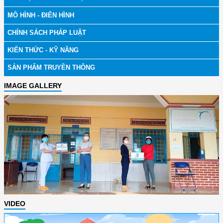
MÔ HÌNH - ĐIỂN HÌNH
CHÍNH SÁCH PHÁP LUẬT
KIẾN THỨC - KỸ NĂNG
SẢN PHẨM TRUYỀN THÔNG
IMAGE GALLERY
VIDEO