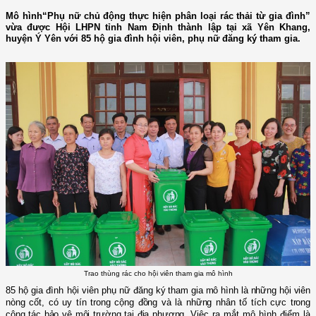
Mô hình“Phụ nữ chủ động thực hiện phân loại rác thải từ gia đình”
vừa được Hội LHPN tỉnh Nam Định thành lập tại xã Yên Khang,
huyện Ý Yên với 85 hộ gia đình hội viên, phụ nữ đăng ký tham gia.
Trao thùng rác cho hội viên tham gia mô hình
85 hộ gia đình hội viên phụ nữ
đăng ký
tham gia mô hình là những hội viên
nòng cốt
,
có uy tín trong cộng đồng
và là những nhân tố tích cực trong
công tác bảo vệ môi trường tại địa phương.
Việc ra mắt mô hình điểm
là