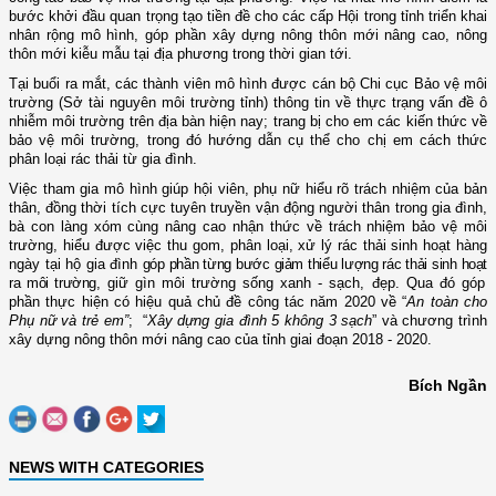
bước khởi đầu quan trọng
tạo tiền đề cho các cấp Hội trong tỉnh triển khai
nhân rộng mô hình, góp phần xây dựng nông thôn mới nâng cao
, nông
thôn mới kiễu mẫu tại địa phương trong thời gian tới.
Tại buổi ra mắt,
các thành viên mô hình được cán bộ
Chi cục Bảo vệ môi
trường (Sở tài nguyên môi trường
tỉnh
)
thông tin về
thực trạng vấn đề
ô
nhiễm
môi trường
trên địa bàn
hiện nay;
trang bị cho em các kiến thức về
bảo vệ môi trường, trong đó
hướng dẫn
cụ thể cho chị em
cách thức
phân loại rác thải từ gia đình.
Việc tham gia mô hình giúp hội viên, phụ nữ hiểu rõ trách nhiệm của bản
thân, đồng thời tích cực tuyên truyền vận động người thân trong gia đình,
bà con làng xóm cùng nâng cao nhận thức về trách nhiệm
bảo vệ môi
trường, hiểu được việc thu gom, phân loại, xử lý rác thải sinh hoạt hàng
ngày tại hộ gia đình
góp phần từng bước giảm thiểu lượng rác thải sinh hoạt
ra môi trường
,
giữ gìn môi trường sống xanh - sạch, đẹp
.
Q
ua đó góp
phần
thực hiện có hiệu quả chủ đề công tác năm 20
20
về “
An toàn cho
Phụ nữ
và trẻ em”
; “
Xây dựng gia đình 5 không 3 sạch
” và chương trình
xây dựng nông thôn mới nâng cao của tỉnh giai đoạn 2018 - 2020.
Bích Ngần
NEWS WITH CATEGORIES