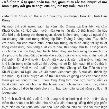
- Mô hình “Tổ tự quản phân loại rác, giảm thiểu rác thải nhựa” và mô
hình “Quầy đổi giỏ đi chợ” của phụ nữ Tuy Hoà, Phú Yên
- Mô hình “nuôi vịt thả suối” của phụ nữ huyện Hòa An, tỉnh Cao
Bằng
Vịt nuôi thả suối nước sạch tại xóm Héc Chang, xã Đại Tiến và xóm
Khuổi Quân, xã Ngũ Lão, huyện Hòa An từ lâu đã trở thành món ăn hấp
dẫn bởi chất lượng thịt thơm ngon, được khách hàng trong và ngoài tỉnh
ưa chuộng, đặc biệt trong những dịp Rằm Tháng 7 hằng năm. Tuy nhiên
với cách làm còn manh mún, chưa tập trung, chưa áp dụng tốt kỹ thuật
trong chăn nuôi, nên năng suất chưa cao, thu nhập đem lại từ việc nuôi
vịt cho bà con còn thấp, bấp bênh. Nhận thấy với tiềm năng thế mạnh của
địa phương là vùng đất có nhiều khe suối, thuận lợi cho việc chăn nuôi vịt
thả suối, Hội LHPN huyện Hòa An đã khảo sát, nắm bắt những thuận lợi
khó khăn trong chăn nuôi và thị trường, từ đó lên kế hoạch tổ chức thành
lập Mô hình “Nuôi vịt thả suối” tại xóm Héc Chang, xã Đại Tiến và xóm
Khuổi Quân, xã Ngũ Lão, với 40 thành viên tham gia. Bước đầu thành lập
mô hình, Hội LHPN huyện đã hỗ trợ 900 con vịt giống cho các thành viên
tham gia với tổng trị giá 10 triệu đồng đồng thời phối hợp hướng dẫn kỹ
thuật chăn nuôi vịt cho các thành viên cách chuẩn bị chuồng trại, chăm
sóc, phòng và điều trị bệnh cho vịt... bảo đảm đầu ra đạt năng suất, chất
lượng cao.
Mô hình nuôi vịt thả suối là một trong những hướng đi mới, nhằm tăng
thêm thu nhập cho hội viên phụ nữ của địa phương, đồng thời góp phần
thực hiện có hiệu quả khâu đột phá “Các cấp hội phụ nữ Hòa An thực hiện