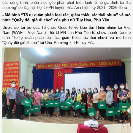
các công trình, phần việc góp phần phát triển kinh tế hộ gia đình tại địa
phương” do Đại hội Hội LHPN huyện Hòa An nhiệm kỳ 2021 - 2026 đề ra.
- Mô hình “Tổ tự quản phân loại rác, giảm thiểu rác thải nhựa” và mô
hình “Quầy đổi giỏ đi chợ” của phụ nữ Tuy Hoà, Phú Yên
Được sự tài trợ của Tổ chức Quốc tế về Bảo tồn Thiên nhiên tại Việt
Nam (WWF – Việt Nam), Hội LHPN tỉnh Phú Yên tổ chức thành lập mô
hình “Tổ tự quản phân loại rác, giảm thiểu rác thải nhựa” và mô hình
“Quầy đổi giỏ đi chợ” tại Chợ Phường 7, TP Tuy Hòa.