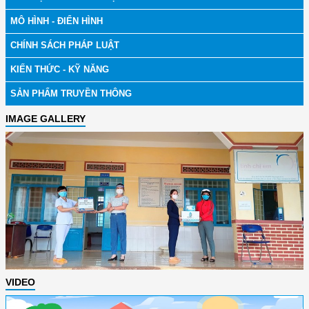
MÔ HÌNH - ĐIỂN HÌNH
CHÍNH SÁCH PHÁP LUẬT
KIẾN THỨC - KỸ NĂNG
SẢN PHẨM TRUYỀN THÔNG
IMAGE GALLERY
VIDEO