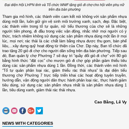
Đại diện Hội LHPN tỉnh và Tổ chức WWF tặng giỏ đi chợ cho hội viên phụ nữ
trên địa bàn phường
Tham gia mô hình, các thành viên cam kết nói không với sản phẩm nhựa
dùng một lần, luôn giữ gìn vệ sinh môi trường xanh, sạch, đẹp. Đặc biệt,
các thành viên trong tổ tự quản, nữ tiểu thương của chợ sẽ là những
người tiên phong, đi đầu trong việc vận động, nhắc nhở mọi người có ý
thức, trách nhiệm không sử dụng các sản phẩm nhựa dùng một lần ở mọi
lúc, mọi nơi; rác thải là các chất làm bằng nhựa được thu gom, bán phế
liệu,...xây dựng quỹ hoạt động từ thiện của Chợ. Dịp này, Ban tổ chức đã
trao tặng 20 giỏ đi chợ cho người dân sống trên địa bàn phường. Tiếp sau
đó, Ban quản lý chợ Phường 7 sẽ duy trì “quầy đổi giỏ đi chợ” với 80 giỏ
bằng hình thức “đặt cọc” cho mượn giỏ đi chợ góp phần giảm thiểu tiêu
dùng các sản phẩm nhựa dùng 1 lần. Đồng thời, các thành viên mô hình
“Tổ tự quản phân loại rác, giảm thiểu rác thải nhựa” là đại diện tiểu
thương chợ Phường 7 trực tiếp triển khai các hoạt động tuyên truyền,
hướng dẫn, vận động người dân thực hành phân loại rác, thực hành giảm
tiêu dùng, sử dụng các sản phẩm nhựa nhất là sản phẩm nhựa dùng 1
lần, tiêu dùng xanh, giảm thải rác thải nhựa.
Cao Bằng, Lê Vy
NEWS WITH CATEGORIES