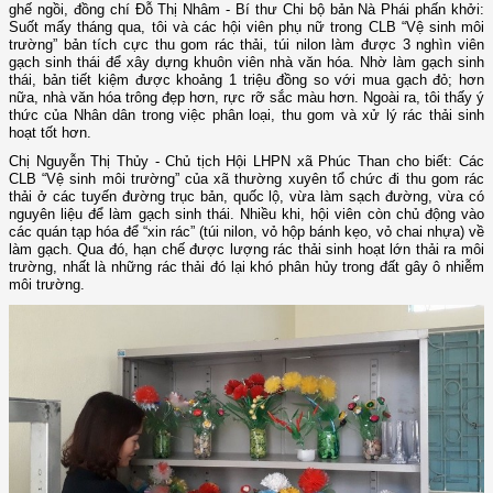
ghế ngồi, đồng chí Đỗ Thị Nhâm - Bí thư Chi bộ bản Nà Phái phấn khởi:
Suốt mấy tháng qua, tôi và các hội viên phụ nữ trong CLB “Vệ sinh môi
trường” bản tích cực thu gom rác thải, túi nilon làm được 3 nghìn viên
gạch sinh thái để xây dựng khuôn viên nhà văn hóa. Nhờ làm gạch sinh
thái, bản tiết kiệm được khoảng 1 triệu đồng so với mua gạch đỏ; hơn
nữa, nhà văn hóa trông đẹp hơn, rực rỡ sắc màu hơn. Ngoài ra, tôi thấy ý
thức của Nhân dân trong việc phân loại, thu gom và xử lý rác thải sinh
hoạt tốt hơn.
Chị Nguyễn Thị Thủy - Chủ tịch Hội LHPN xã Phúc Than cho biết: Các
CLB “Vệ sinh môi trường” của xã thường xuyên tổ chức đi thu gom rác
thải ở các tuyến đường trục bản, quốc lộ, vừa làm sạch đường, vừa có
nguyên liệu để làm gạch sinh thái. Nhiều khi, hội viên còn chủ động vào
các quán tạp hóa để “xin rác” (túi nilon, vỏ hộp bánh kẹo, vỏ chai nhựa) về
làm gạch. Qua đó, hạn chế được lượng rác thải sinh hoạt lớn thải ra môi
trường, nhất là những rác thải đó lại khó phân hủy trong đất gây ô nhiễm
môi trường.