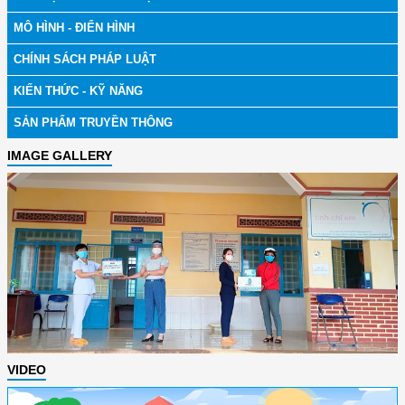
MÔ HÌNH - ĐIỂN HÌNH
CHÍNH SÁCH PHÁP LUẬT
KIẾN THỨC - KỸ NĂNG
SẢN PHẨM TRUYỀN THÔNG
IMAGE GALLERY
VIDEO