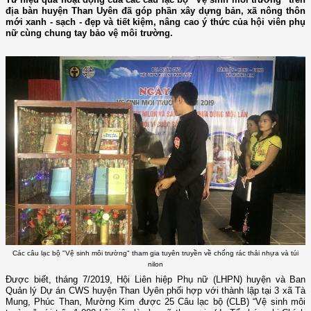
địa bàn huyện Than Uyên đã góp phần xây dựng bản, xã nông thôn
mới xanh - sạch - đẹp và tiết kiệm, nâng cao ý thức của hội viên phụ
nữ cùng chung tay bảo vệ môi trường.
Các câu lạc bộ "Vệ sinh môi trường" tham gia tuyên truyền về chống rác thải nhựa và túi
nilon
Được biết, tháng 7/2019, Hội Liên hiệp Phụ nữ (LHPN) huyện và Ban
Quản lý Dự án CWS huyện Than Uyên phối hợp với thành lập tại 3 xã Tà
Mung, Phúc Than, Mường Kim được 25 Câu lạc bộ (CLB) “Vệ sinh môi