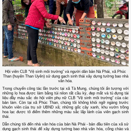
Hội viên CLB “Vệ sinh môi trường” và người dân bản Nà Phái, xã Phúc
Than (huyện Than Uyên) sử dụng gạch sinh thái xây dựng tường bao nhà
văn hóa.
Trong chuyến công tác lần trước tại xã Tà Mung, chúng tôi ấn tượng với
những lọ hoa được làm bằng túi nilon rất cầu kỳ, đẹp mắt và tủ đựng tài
liệu đầy màu sắc do hội viên phụ nữ CLB “Vệ sinh môi trường” của các
bản làm. Còn tại xã Phúc Than, chúng tôi không khỏi ngỡ ngàng trước
khuôn viên của trụ sở UBND xã; những gốc cây xanh, khu vườn trồng
hoa lạc được tô điểm thêm những màu sắc lấp lánh của viên gạch sinh
thái.
Dẫn chúng tôi đến nhà văn hóa của bản Nà Phái - bản đầu tiên của xã sử
dụng gạch sinh thái để xây dựng tường bao nhà văn hóa, cổng chào và