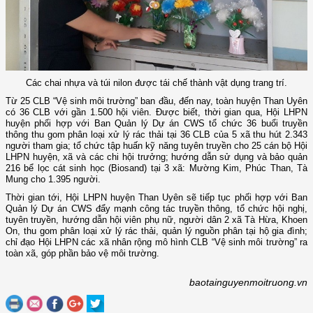
Các chai nhựa và túi nilon được tái chế thành vật dụng trang trí.
Từ 25 CLB “Vệ sinh môi trường” ban đầu, đến nay, toàn huyện Than Uyên
có 36 CLB với gần 1.500 hội viên. Được biết, thời gian qua, Hội LHPN
huyện phối hợp với Ban Quản lý Dự án CWS tổ chức 36 buổi truyền
thông thu gom phân loại xử lý rác thải tại 36 CLB của 5 xã thu hút 2.343
người tham gia; tổ chức tập huấn kỹ năng tuyên truyền cho 25 cán bộ Hội
LHPN huyện, xã và các chi hội trưởng; hướng dẫn sử dụng và bảo quản
216 bể lọc cát sinh học (Biosand) tại 3 xã: Mường Kim, Phúc Than, Tà
Mung cho 1.395 người.
Thời gian tới, Hội LHPN huyện Than Uyên sẽ tiếp tục phối hợp với Ban
Quản lý Dự án CWS đẩy mạnh công tác truyền thông, tổ chức hội nghị,
tuyên truyền, hướng dẫn hội viên phụ nữ, người dân 2 xã Tà Hừa, Khoen
On, thu gom phân loại xử lý rác thải, quản lý nguồn phân tại hộ gia đình;
chỉ đạo Hội LHPN các xã nhân rộng mô hình CLB “Vệ sinh môi trường” ra
toàn xã, góp phần bảo vệ môi trường.
baotainguyenmoitruong.vn