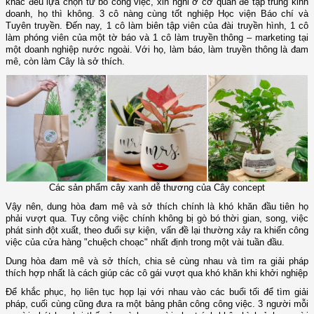
khác đều lựa chọn từ bỏ công việc, xin nghỉ ở cơ quan để tập trung kinh
doanh, họ thì không. 3 cô nàng cùng tốt nghiệp Học viện Báo chí và
Tuyên truyền. Đến nay, 1 cô làm biên tập viên của đài truyền hình, 1 cô
làm phóng viên của một tờ báo và 1 cô làm truyền thông – marketing tại
một doanh nghiệp nước ngoài. Với họ, làm báo, làm truyền thông là đam
mê, còn làm Cây là sở thích.
Các sản phẩm cây xanh dễ thương của Cây concept
Vậy nên, dung hòa đam mê và sở thích chính là khó khăn đầu tiên họ
phải vượt qua. Tuy công việc chính không bị gò bó thời gian, song, việc
phát sinh đột xuất, theo đuổi sự kiện, vấn đề lại thường xảy ra khiến công
việc của cửa hàng "chuệch choạc" nhất định trong một vài tuần đầu.
Dung hòa đam mê và sở thích, chia sẻ cùng nhau và tìm ra giải pháp
thích hợp nhất là cách giúp các cô gái vượt qua khó khăn khi khởi nghiệp
Để khắc phục, họ liên tục họp lại với nhau vào các buổi tối để tìm giải
pháp, cuối cùng cũng đưa ra một bảng phân công công việc. 3 người mỗi