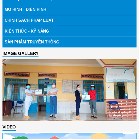
MÔ HÌNH - ĐIỂN HÌNH
CHÍNH SÁCH PHÁP LUẬT
KIẾN THỨC - KỸ NĂNG
SẢN PHẨM TRUYỀN THÔNG
IMAGE GALLERY
VIDEO