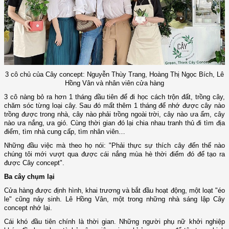
3 cô chủ của Cây concept: Nguyễn Thùy Trang, Hoàng Thị Ngọc Bích, Lê
Hồng Vân và nhân viên cửa hàng
3 cô nàng bỏ ra hơn 1 tháng đầu tiên để đi học cách trộn đất, trồng cây,
chăm sóc từng loại cây. Sau đó mất thêm 1 tháng để nhớ được cây nào
trồng được trong nhà, cây nào phải trồng ngoài trời, cây nào ưa ẩm, cây
nào ưa nắng, ưa gió. Cùng thời gian đó lại chia nhau tranh thủ đi tìm địa
điểm, tìm nhà cung cấp, tìm nhân viên…
Những đầu việc mà theo họ nói: "Phải thực sự thích cây đến thế nào
chúng tôi mới vượt qua được cái nắng mùa hè thời điểm đó để tạo ra
được Cây concept".
Ba cây chụm lại
Cửa hàng được định hình, khai trương và bắt đầu hoạt động, một loạt "éo
le" cũng nảy sinh. Lê Hồng Vân, một trong những nhà sáng lập Cây
concept nhớ lại.
Cái khó đầu tiên chính là thời gian. Những người phụ nữ khởi nghiệp