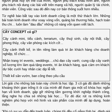
người phát huy lợi thế của mình, người phụ trách khâu hình ảnh, người
phụ trách nội dung các bài viết trên mạng xã hội, người quản lý tài chính,
nhân viên. Công việc sau đó đến nay cơ bản thông suốt hơn nhiều.
Từ nghề báo bắt tay vào kinh doanh cũng là một thử thách lớn. Những
bài toán kinh doanh như xoay vòng vốn, quảng bá thương hiệu, hạch toán
thu chi… luôn làm "đau đầu" những cô nàng vốn quen viết lách.
CÂY CONCEPT có gì?
Cây cảnh mini, tiểu cảnh, terrarium, cây thuỷ sinh, cây nội thất, cây
phong thủy, cây văn phòng các kích cỡ...
Cây cảnh thiết kế, in tên riêng làm quà tri ân khách hàng cho doanh
nghiệp, tổ chức....
Nhận trang trí events, weddings....chủ đạo cây xanh; cung cấp cây xanh
số lượng lớn làm quà tặng events, tri ân khách hàng, quà cảm ơn khách
dự tiệc cưới hay nhân các dịp lễ tết.
Thiết kế sân vườn, ban công theo yêu cầu
Lời giải cho những bài toán này chính là học tập. 3 cô gái đã dành những
khoảng thời gian trống ít ỏi của mình để tham gia một số khóa học ngắn
hạn về kinh doanh, gặp gỡ những tấm gương khởi nghiệp thành công,
lắng nghe họ chia sẻ những bài học… Từ đó đúc rút ra những kinh
nghiệm phù hợp với mô hình và sản phẩm của mình để áp dụng, hoàn
thiện.
“Khi có sự vụ dẫn đến tranh luận, chúng tôi đều cố gắng tĩnh lại, đánh giá