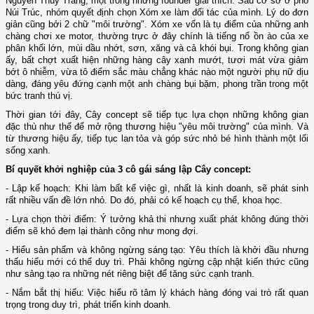
Nguyễn Thùy Trang, một trong những founder giải thích: Sau cơ sở ở phố
Núi Trúc, nhóm quyết định chọn Xóm xe làm đối tác của mình. Lý do đơn
giản cũng bởi 2 chữ "môi trường". Xóm xe vốn là tụ điểm của những anh
chàng chơi xe motor, thường trực ở đây chính là tiếng nổ ồn ào của xe
phân khối lớn, mùi dầu nhớt, sơn, xăng và cả khói bụi. Trong không gian
ấy, bất chợt xuất hiện những hàng cây xanh mướt, tươi mát vừa giảm
bớt ô nhiễm, vừa tô điểm sắc màu chẳng khác nào một người phụ nữ dịu
dàng, đáng yêu đứng cạnh một anh chàng bụi bặm, phong trần trong một
bức tranh thú vị.
Thời gian tới đây, Cây concept sẽ tiếp tục lựa chọn những không gian
đặc thù như thế để mở rộng thương hiệu "yêu môi trường" của mình. Và
từ thương hiệu ấy, tiếp tục lan tỏa và góp sức nhỏ bé hình thành một lối
sống xanh.
Bí quyết khởi nghiệp của 3 cô gái sáng lập Cây concept:
- Lập kế hoạch: Khi làm bất kể việc gì, nhất là kinh doanh, sẽ phát sinh
rất nhiều vấn đề lớn nhỏ. Do đó, phải có kế hoạch cụ thể, khoa học.
- Lựa chọn thời điểm: Ý tưởng khả thi nhưng xuất phát không đúng thời
điểm sẽ khó đem lại thành công như mong đợi.
- Hiểu sản phẩm và không ngừng sáng tạo: Yêu thích là khởi đầu nhưng
thấu hiểu mới có thể duy trì. Phải không ngừng cập nhật kiến thức cũng
như sảng tạo ra những nét riêng biệt để tăng sức cạnh tranh.
- Nắm bắt thị hiếu: Việc hiểu rõ tâm lý khách hàng đóng vai trò rất quan
trọng trong duy trì, phát triển kinh doanh.