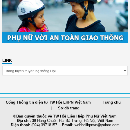
LINK
Cổng Thông tin điện tử TW Hội LHPN Việt Nam
Trang chủ
Sơ đồ trang
©Bản quyền thuộc về TW Hội Liên Hiệp Phụ Nữ Việt Nam
Địa chỉ:
39 Hàng Chuối, Hai Bà Trưng, Hà Nội, Việt Nam
Điện thoại:
(024) 39718157 -
Email:
webhoilh
pnvn@yahoo.com