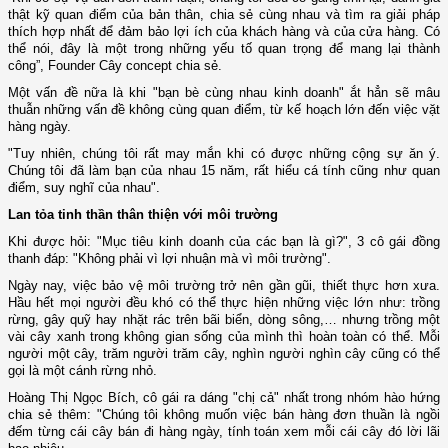
thật kỹ quan điểm của bản thân, chia sẻ cùng nhau và tìm ra giải pháp
thích hợp nhất để đảm bảo lợi ích của khách hàng và của cửa hàng. Có
thể nói, đây là một trong những yếu tố quan trọng để mang lại thành
công”, Founder Cây concept chia sẻ.
Một vấn đề nữa là khi "bạn bè cùng nhau kinh doanh" ắt hẳn sẽ mâu
thuẫn những vấn đề không cùng quan điểm, từ kế hoạch lớn đến việc vặt
hàng ngày.
"Tuy nhiên, chúng tôi rất may mắn khi có được những cộng sự ăn ý.
Chúng tôi đã làm bạn của nhau 15 năm, rất hiểu cá tính cũng như quan
điểm, suy nghĩ của nhau".
Lan tỏa tinh thần thân thiện với môi trường
Khi được hỏi: "Mục tiêu kinh doanh của các bạn là gì?", 3 cô gái đồng
thanh đáp: "Không phải vì lợi nhuận mà vì môi trường".
Ngày nay, việc bảo vệ môi trường trở nên gần gũi, thiết thực hơn xưa.
Hầu hết mọi người đều khó có thể thực hiện những việc lớn như: trồng
rừng, gây quỹ hay nhặt rác trên bãi biển, dòng sông,… nhưng trồng một
vài cây xanh trong không gian sống của mình thì hoàn toàn có thể. Mỗi
người một cây, trăm người trăm cây, nghìn người nghìn cây cũng có thể
gọi là một cánh rừng nhỏ.
Hoàng Thị Ngọc Bích, cô gái ra dáng "chị cả" nhất trong nhóm hào hứng
chia sẻ thêm: "Chúng tôi không muốn việc bán hàng đơn thuần là ngồi
đếm từng cái cây bán đi hàng ngày, tính toán xem mỗi cái cây đó lời lãi