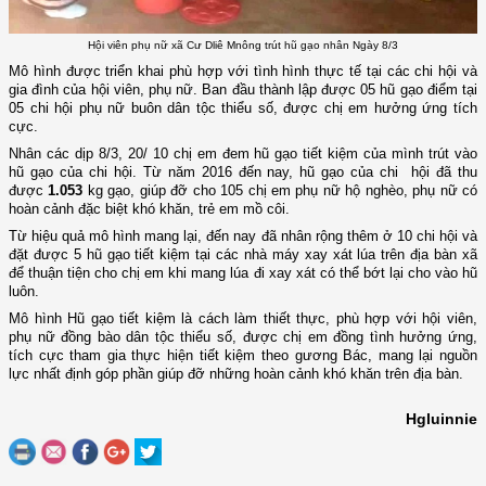
Hội viên phụ nữ xã Cư Dliê Mnông trút hũ gạo nhân Ngày 8/3
Mô hình được triển khai phù hợp với tình hình thực tế tại các chi hội và
gia đình của hội viên, phụ nữ. Ban đầu thành lập được 05 hũ gạo điểm tại
05 chi hội phụ nữ buôn dân tộc thiểu số, được chị em hưởng ứng tích
cực.
Nhân các dịp 8/3, 20/ 10 chị em đem hũ gạo tiết kiệm của mình trút vào
hũ gạo của chi hội. Từ năm 2016 đến nay, hũ gạo của chi hội đã thu
được
1.053
kg gạo, giúp đỡ cho 105 chị em phụ nữ hộ nghèo, phụ nữ có
hoàn cảnh đặc biệt khó khăn, trẻ em mồ côi.
Từ hiệu quả mô hình
mang lại
,
đến nay đã nhân rộng thêm ở 10 chi hội và
đặt được 5 hũ gạo tiết kiệm tại các nhà máy xay xát lúa trên địa bàn xã
để thuận tiện cho chị em khi mang lúa đi xay xát có thể bớt lại cho vào hũ
luôn.
Mô hình Hũ gạo tiết kiệm là cách làm thiết thực, phù hợp với hội viên,
phụ nữ đồng bào dân tộc thiểu số, được chị em đồng tình hưởng ứng,
tích cực tham gia thực hiện tiết kiệm theo gương Bác, mang lại nguồn
lực nhất định góp phần giúp đỡ những hoàn cảnh khó khăn trên địa bàn.
Hgluinnie