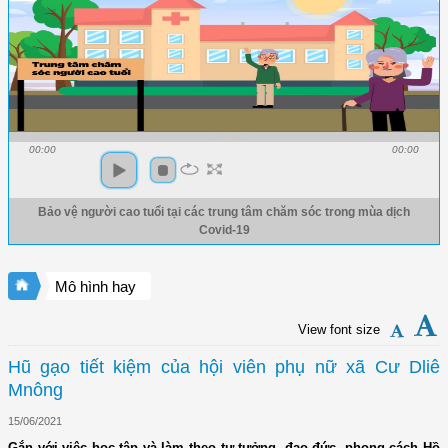
00:00
00:00
Bảo vệ người cao tuổi tại các trung tâm chăm sóc trong mùa dịch
Covid-19
Mô hình hay
View font size
Hũ gạo tiết kiệm của hội viên phụ nữ xã Cư Dliê
Mnông
15/06/2021
Gắn với việc học tập và làm theo tư tưởng, đạo đức, phong cách Hồ