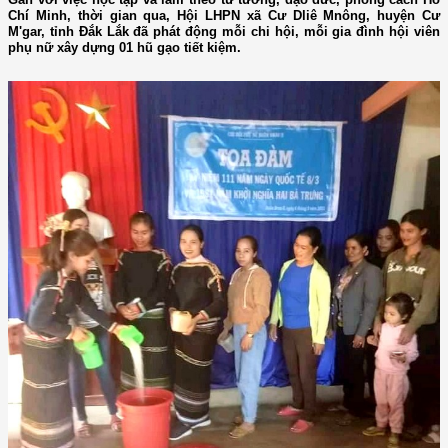
Chí Minh, thời gian qua, Hội LHPN xã Cư Dliê Mnông, huyện Cư
M'gar, tỉnh Đắk Lắk đã phát động mỗi chi hội, mỗi gia đình hội viên
phụ nữ xây dựng 01 hũ gạo tiết kiệm.