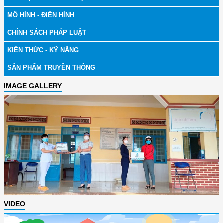
MÔ HÌNH - ĐIỂN HÌNH
CHÍNH SÁCH PHÁP LUẬT
KIẾN THỨC - KỸ NĂNG
SẢN PHẨM TRUYỀN THÔNG
IMAGE GALLERY
VIDEO