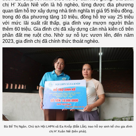
chị H' Xuân Niê vốn là hộ nghèo, từng được địa phương
quan tâm hỗ trợ xây dựng nhà tình nghĩa trị giá 95 triệu đồng,
trong đó địa phương tặng 10 triệu, đồng hỗ trợ vay 25 triệu
với mức lãi suất rất thấp, gia đình vay mượn người thân
thêm 60 triệu. Gia đình chị đã xây dựng căn nhà kiên cố trên
phần đất mẹ ruột cho. Nhờ sự nỗ lực vươn lên, đến năm
2023, gia đình chị đã chính thức thoát nghèo.
Bà Bế Thị Ngân, Chủ tịch Hội LHPN xã Ea Knốp (Đắk Lắk), trao hỗ trợ sinh kế cho gia đình
chị H' Xuân Niê (bên phải).