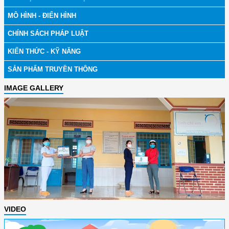
MÔ HÌNH - ĐIỂN HÌNH
CHÍNH SÁCH PHÁP LUẬT
KIẾN THỨC - KỸ NĂNG
SẢN PHẨM TRUYỀN THÔNG
IMAGE GALLERY
VIDEO