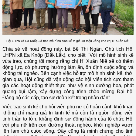
Hội LHPN xã Ea Knốp đã trao mô hình sinh kế trị giá 10 triệu đồng cho chị H’ Xuân Niê.
Chia sẻ về hoạt động này, bà Bế Thị Ngân, Chủ tịch Hội
LHPN xã Ea Knốp (Đắk Lắk), cho biết: "Với mô hình sinh kế
vừa trao, chúng tôi mong rằng chị H' Xuân Niê sẽ có thêm
động lực, có phương hướng làm ăn, ổn định cuộc sống và
không tái nghèo. Bên cạnh việc hỗ trợ mô hình sinh kế, thời
gian qua, Hội cũng đã vận động các hội viên tích cực tham
gia các hoạt động thiết thực như vệ sinh đường hoa, phát
quang bụi rậm, xây dựng công trình chào mừng Đại hội
Đảng bộ các cấp, tạo sự đoàn kết trong nhân dân".
Việc trao sinh kế cho hội viên phụ nữ có hoàn cảnh khó khăn
không chỉ mang giá trị kinh tế mà còn là nguồn động viên
tinh thần to lớn, khẳng định sự đồng hành của tổ chức Hội
với phụ nữ trên con đường thoát nghèo, khởi nghiệp vươn
lên làm chủ cuộc sống. Đây cũng là minh chứng cho tinh