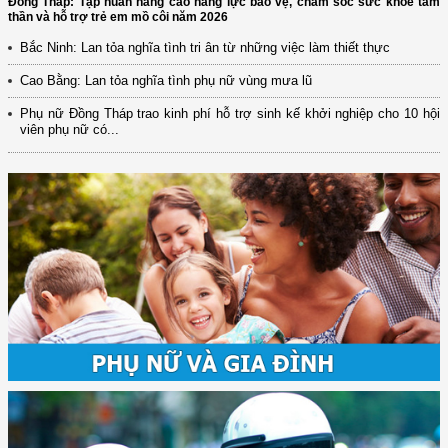
Đồng Tháp: Tập huấn nâng cao năng lực bảo vệ, chăm sóc sức khỏe tâm
thần và hỗ trợ trẻ em mồ côi năm 2026
Bắc Ninh: Lan tỏa nghĩa tình tri ân từ những việc làm thiết thực
Cao Bằng: Lan tỏa nghĩa tình phụ nữ vùng mưa lũ
Phụ nữ Đồng Tháp trao kinh phí hỗ trợ sinh kế khởi nghiệp cho 10 hội
viên phụ nữ có...