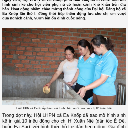
hình sinh kế cho hội viên phụ nữ có hoàn cảnh khó khăn trên địa
bàn. Hoạt động nhằm chào mừng thành công của Đại hội Đảng bộ xã
Ea Knốp lần thứ I, đồng thời tiếp thêm động lực cho chị em vượt
qua nghịch cảnh, vươn lên ổn định cuộc sống.
Hội LHPN xã Ea Knốp thăm mô hình chăn nuôi heo của chị H’ Xuân Niê
Trong đợt này, Hội LHPN xã Ea Knốp đã trao mô hình sinh
kế trị giá 10 triệu đồng cho chị H' Xuân Niê (dân tộc Ê Đê,
buôn Ea Sar), với hình thức hỗ trợ đàn heo giống. Gia đình