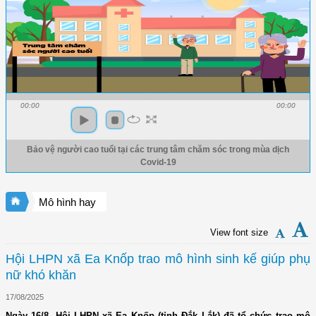
00:00
00:00
Bảo vệ người cao tuổi tại các trung tâm chăm sóc trong mùa dịch
Covid-19
Mô hình hay
View font size
Hội LHPN xã Ea Knốp trao mô hình sinh kế giúp phụ
nữ khó khăn
17/08/2025
Ngày 16/8, Hội LHPN xã Ea Knốp (tỉnh Đắk Lắk) đã tổ chức trao mô