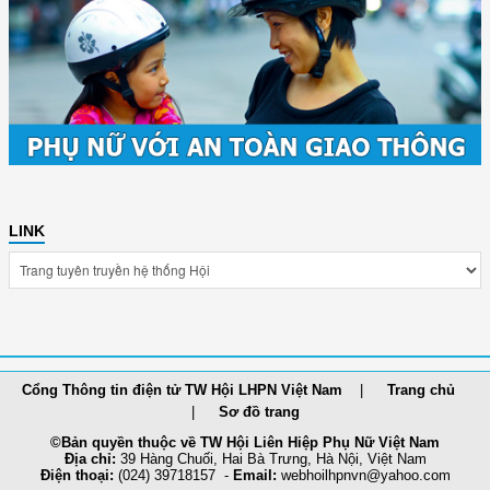
LINK
Cổng Thông tin điện tử TW Hội LHPN Việt Nam
Trang chủ
Sơ đồ trang
©Bản quyền thuộc về TW Hội Liên Hiệp Phụ Nữ Việt Nam
Địa chỉ:
39 Hàng Chuối, Hai Bà Trưng, Hà Nội, Việt Nam
Điện thoại:
(024) 39718157 -
Email:
webhoilh
pnvn@yahoo.com