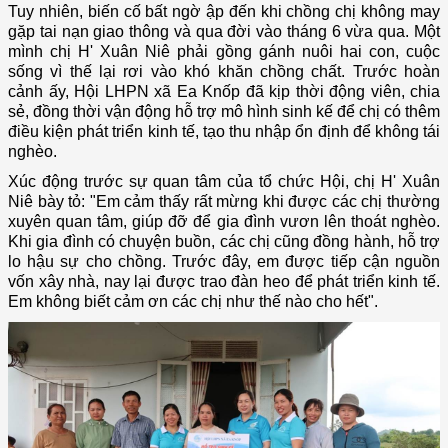
Tuy nhiên, biến cố bất ngờ ập đến khi chồng chị không may
gặp tai nạn giao thông và qua đời vào tháng 6 vừa qua. Một
mình chị H' Xuân Niê phải gồng gánh nuôi hai con, cuộc
sống vì thế lại rơi vào khó khăn chồng chất. Trước hoàn
cảnh ấy, Hội LHPN xã Ea Knốp đã kịp thời động viên, chia
sẻ, đồng thời vận động hỗ trợ mô hình sinh kế để chị có thêm
điều kiện phát triển kinh tế, tạo thu nhập ổn định để không tái
nghèo.
Xúc động trước sự quan tâm của tổ chức Hội, chị H' Xuân
Niê bày tỏ: "Em cảm thấy rất mừng khi được các chị thường
xuyên quan tâm, giúp đỡ để gia đình vươn lên thoát nghèo.
Khi gia đình có chuyện buồn, các chị cũng đồng hành, hỗ trợ
lo hậu sự cho chồng. Trước đây, em được tiếp cận nguồn
vốn xây nhà, nay lại được trao đàn heo để phát triển kinh tế.
Em không biết cảm ơn các chị như thế nào cho hết".