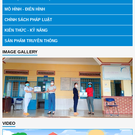
MÔ HÌNH - ĐIỂN HÌNH
CHÍNH SÁCH PHÁP LUẬT
KIẾN THỨC - KỸ NĂNG
SẢN PHẨM TRUYỀN THÔNG
IMAGE GALLERY
VIDEO