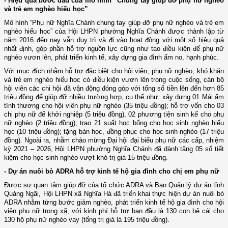
- Hiệu quả bước đầu của mô hình “Chung tay giúp đỡ phụ nữ nghèo
và trẻ em nghèo hiếu học”
Mô hình “Phụ nữ Nghĩa Chánh chung tay giúp đỡ phụ nữ nghèo và trẻ em
nghèo hiếu học” của Hội LHPN phường Nghĩa Chánh được thành lập từ
năm 2016 đến nay vẫn duy trì và đi vào hoạt động với một số hiệu quả
nhất định, góp phần hỗ trợ nguồn lực cũng như tạo điều kiện để phụ nữ
nghèo vươn lên, phát triển kinh tế, xây dựng gia đình ấm no, hạnh phúc.
Với mục đích nhằm hỗ trợ đặc biệt cho hội viên, phụ nữ nghèo, khó khăn
và trẻ em nghèo hiếu học có điều kiện vươn lên trong cuộc sống, cán bộ
hội viên các chi hội đã vận động đóng góp với tổng số tiền lên đến hơn 85
triệu đồng để giúp đỡ nhiều trường hợp, cụ thể như: xây dựng 01 Mái ấm
tình thương cho hội viên phụ nữ nghèo (35 triệu đồng); hỗ trợ vốn cho 03
chị phụ nữ để khởi nghiệp (5 triệu đồng), 02 phương tiện sinh kế cho phụ
nữ nghèo (2 triệu đồng); trao 21 suất học bổng cho học sinh nghèo hiếu
học (10 triệu đồng); tặng bàn học, đồng phục cho học sinh nghèo (17 triệu
đồng). Ngoài ra, nhằm chào mừng Đại hội đại biểu phụ nữ các cấp, nhiệm
kỳ 2021 – 2026, Hội LHPN phường Nghĩa Chánh đã dành tặng 05 sổ tiết
kiệm cho học sinh nghèo vượt khó trị giá 15 triệu đồng.
- Dự án nuôi bò ADRA hỗ trợ kinh tế hộ gia đình cho chị em phụ nữ
Được sự quan tâm giúp đỡ của tổ chức ADRA và Ban Quản lý dự án tỉnh
Quảng Ngãi, Hội LHPN xã Nghĩa Hà đã triển khai thực hiện dự án nuôi bò
ADRA nhằm từng bước giảm nghèo, phát triển kinh tế hộ gia đình cho hội
viên phụ nữ trong xã, với kinh phí hỗ trợ ban đầu là 130 con bê cái cho
130 hộ phụ nữ nghèo vay (tổng trị giá là 195 triệu đồng).