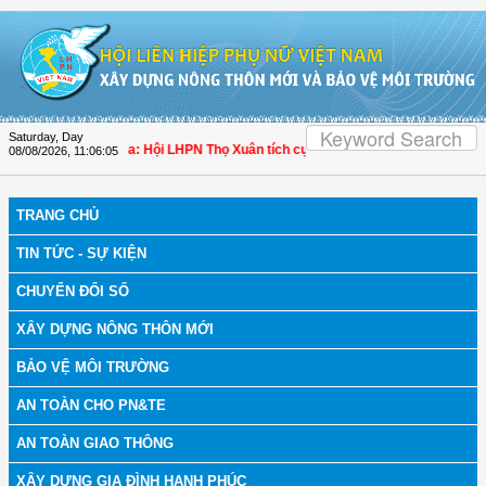
Skip to Content
Saturday, Day
h bệnh
| Thanh Hóa: Hội LHPN Thọ Xuân tích cực góp phần nâng cao tỷ lệ người
08/08/2026
,
11:06:05
TRANG CHỦ
TIN TỨC - SỰ KIỆN
CHUYỂN ĐỔI SỐ
XÂY DỰNG NÔNG THÔN MỚI
BẢO VỆ MÔI TRƯỜNG
AN TOÀN CHO PN&TE
AN TOÀN GIAO THÔNG
XÂY DỰNG GIA ĐÌNH HẠNH PHÚC