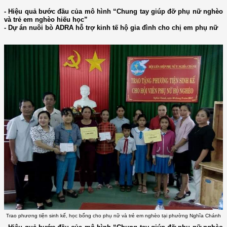
- Hiệu quả bước đầu của mô hình “Chung tay giúp đỡ phụ nữ nghèo
và trẻ em nghèo hiếu học”
- Dự án nuôi bò ADRA hỗ trợ kinh tế hộ gia đình cho chị em phụ nữ
Trao phương tiện sinh kế, học bổng cho phụ nữ và trẻ em nghèo tại phường Nghĩa Chánh