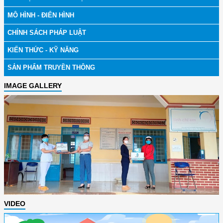
MÔ HÌNH - ĐIỂN HÌNH
CHÍNH SÁCH PHÁP LUẬT
KIẾN THỨC - KỸ NĂNG
SẢN PHẨM TRUYỀN THÔNG
IMAGE GALLERY
VIDEO