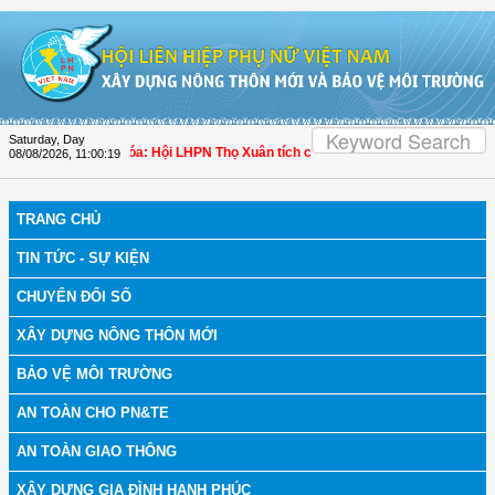
Skip to Content
Saturday, Day
h bệnh
| Thanh Hóa: Hội LHPN Thọ Xuân tích cực góp phần nâng cao tỷ lệ người
08/08/2026
,
11:00:19
TRANG CHỦ
TIN TỨC - SỰ KIỆN
CHUYỂN ĐỔI SỐ
XÂY DỰNG NÔNG THÔN MỚI
BẢO VỆ MÔI TRƯỜNG
AN TOÀN CHO PN&TE
AN TOÀN GIAO THÔNG
XÂY DỰNG GIA ĐÌNH HẠNH PHÚC