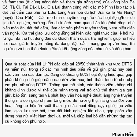
và farmstay (ở cùng nông dân và tham gia trồng trọt) của đồng bào Pa
Cô, Tà Ôi. Tại Đắk Lắk, Gia Lai thành công với các mô hình Hợp tác xã
dệt thổ cẩm của phụ nữ Êđê, Làng Văn hóa du lịch Jrai xã Ia Mơ Nông”
(huyện Chư Păh)… Các mô hình chuyên cung cấp các hoạt động/tour du
lịch trải nghiệm, hướng dẫn du khách tham quan bản làng/nhà rông, chế
biến món ăn, dệt thổ cẩm, làm các sản phẩm truyền thống, xem biểu diễn
văn nghệ, lửa trại giao lưu cộng đồng tái hiện các nghi thức của lễ hội núi
rừng… đã thu hút đông đảo du khách tham quan, trải nghiệm, giúp họ hiểu
hơn các giá trị truyền thống đa dạng, đặc sắc, mang giá trị văn hoá, tín
ngưỡng và tinh thần đoàn kết/cố kết cộng đồng của phụ nữ và đồng bào.
Qua rà soát của Hội LHPN các cấp tại 28/50 tỉnh/thành khu vực DTTS
và miền núi, trong số các mô hình tiêu biểu về giữ gìn, phát huy bản
sắc văn hoá các dân tộc đang có khoảng 90% hoạt động hiệu quả, góp
phần không nhỏ giúp nâng cao đời văn hóa, tinh thần, kinh tế cho chị
em phụ nữ vùng DTTS. Thông qua mô hình, các thành viên không chỉ
khẳng định được vị thế của mình trong vai trò chủ thể tham gia gìn
giữ, bảo tồn, sáng tạo và phát huy văn hoá nghệ thuật làng nghề truyền
thống mà còn giúp chị em tăng mức độ hưởng thụ, nâng cao đời văn
hóa, tăng cơ hội/tần suất tham gia các hoạt động dạy nghề, tạo việc
làm, giao lưu học hỏi, trao đổi kinh nghiệm lẫn nhau, góp phần xây
dựng phụ nữ Việt Nam thời đại mới và giúp loại bỏ dần những tập tục
cũ không còn phù hợp.
Phạm Hiền