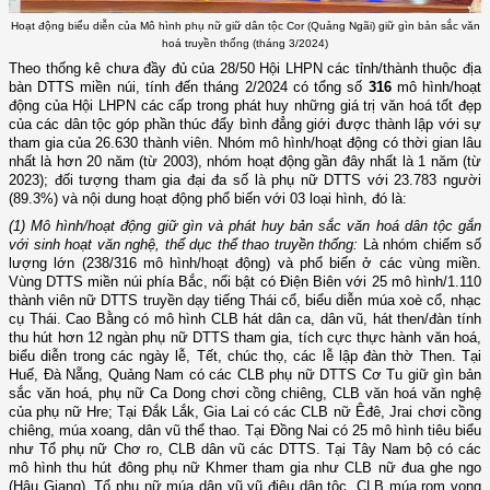
Hoạt động biểu diễn của Mô hình phụ nữ giữ dân tộc Cor (Quảng Ngãi) giữ gìn bản sắc văn
hoá truyền thống (tháng 3/2024)
Theo thống kê chưa đầy đủ của 28/50 Hội LHPN các tỉnh/thành thuộc địa
bàn DTTS miền núi, tính đến tháng 2/2024 có tổng số
316
mô hình/hoạt
động của Hội LHPN các cấp trong phát huy những giá trị văn hoá tốt đẹp
của các dân tộc góp phần thúc đẩy bình đẳng giới được thành lập với sự
tham gia của 26.630 thành viên. Nhóm mô hình/hoạt động có thời gian lâu
nhất là hơn 20 năm (từ 2003), nhóm hoạt động gần đây nhất là 1 năm (từ
2023); đối tượng tham gia đại đa số là phụ nữ DTTS với 23.783 người
(89.3%) và nội dung hoạt động phổ biến với 03 loại hình, đó là:
(1) Mô hình/hoạt động giữ gìn và phát huy bản sắc văn hoá dân tộc gắn
với sinh hoạt văn nghệ, thể dục thể thao truyền thống:
Là nhóm chiếm số
lượng lớn (238/316 mô hình/hoạt động) và phổ biến ở các vùng miền.
Vùng DTTS miền núi phía Bắc, nổi bật có Điện Biên với 25 mô hình/1.110
thành viên nữ DTTS truyền dạy tiếng Thái cổ, biểu diễn múa xoè cổ, nhạc
cụ Thái. Cao Bằng có mô hình CLB hát dân ca, dân vũ, hát then/đàn tính
thu hút hơn 12 ngàn phụ nữ DTTS tham gia, tích cực thực hành văn hoá,
biểu diễn trong các ngày lễ, Tết, chúc thọ, các lễ lập đàn thờ Then. Tại
Huế, Đà Nẵng, Quảng Nam có các CLB phụ nữ DTTS Cơ Tu giữ gìn bản
sắc văn hoá, phụ nữ Ca Dong chơi cồng chiêng, CLB văn hoá văn nghệ
của phụ nữ Hre; Tại Đắk Lắk, Gia Lai có các CLB nữ Êđê, Jrai chơi cồng
chiêng, múa xoang, dân vũ thể thao. Tại Đồng Nai có 25 mô hình tiêu biểu
như Tổ phụ nữ Chơ ro, CLB dân vũ các DTTS. Tại Tây Nam bộ có các
mô hình thu hút đông phụ nữ Khmer tham gia như CLB nữ đua ghe ngo
(Hậu Giang), Tổ phụ nữ múa dân vũ vũ điệu dân tộc, CLB múa rom vong