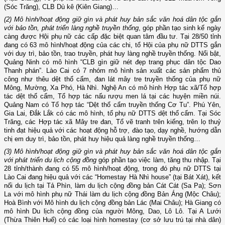
(Sóc Trăng), CLB Dù kê (Kiên Giang)…
(2) Mô hình/hoạt động giữ gìn và phát huy bản sắc văn hoá dân tộc gắn
với bảo tồn, phát triển làng nghề truyền thống
, góp phần tạo sinh kế ngày
càng được Hội phụ nữ các cấp đặc biệt quan tâm đầu tư. Tại 28/50 tỉnh
đang có 63 mô hình/hoạt động của các chi, tổ Hội của phụ nữ DTTS gắn
với duy trì, bảo tồn, trao truyền, phát huy làng nghề truyền thống. Nổi bật,
Quảng Ninh có mô hình “CLB gìn giữ nét đẹp trang phục dân tộc Dao
Thanh phán”. Lào Cai có 7 nhóm mô hình sản xuất các sản phẩm thủ
công như thêu dệt thổ cẩm, đan lát mây tre truyền thống của phụ nữ
Mông, Mường, Xa Phó, Hà Nhì. Nghệ An có mô hình Hợp tác xã/Tổ hợp
tác dệt thổ cẩm, Tổ hợp tác nấu rượu men lá tại các huyện miền núi.
Quảng Nam có Tổ hợp tác “Dệt thổ cẩm truyền thống Cơ Tu”. Phú Yên,
Gia Lai, Đắk Lắk có các mô hình, tổ phụ nữ DTTS dệt thổ cẩm. Tại Sóc
Trăng, các Hợp tác xã Mây tre đan, Tổ vẽ tranh trên kiếng, trên lọ thuỷ
tinh đạt hiệu quả với các hoạt động hỗ trợ, đào tạo, dạy nghề, hướng dẫn
chị em duy trì, bảo tồn, phát huy hiệu quả làng nghề truyền thống…
(3) Mô hình/hoạt động giữ gìn và phát huy bản sắc văn hoá dân tộc gắn
với phát triển du lịch cộng đồng
góp phần tạo việc làm, tăng thu nhập. Tại
28 tỉnh/thành đang có 55 mô hình/hoạt động, trong đó phụ nữ DTTS tại
Lào Cai đang hiệu quả với các “Homestay Hà Nhì house” (tại Bát Xát), kết
nối du lịch tại Tả Phìn, làm du lịch cộng đồng bản Cát Cát (Sa Pa); Sơn
La với mô hình phụ nữ Thái làm du lịch cộng đồng Bản Áng (Mộc Châu);
Hoà Bình với Mô hình du lịch cộng đồng bản Lác (Mai Châu); Hà Giang có
mô hình Du lịch cộng đồng của người Mông, Dao, Lô Lô. Tại A Lưới
(Thừa Thiên Huế) có các loại hình homestay (cơ sở lưu trú tại nhà dân)