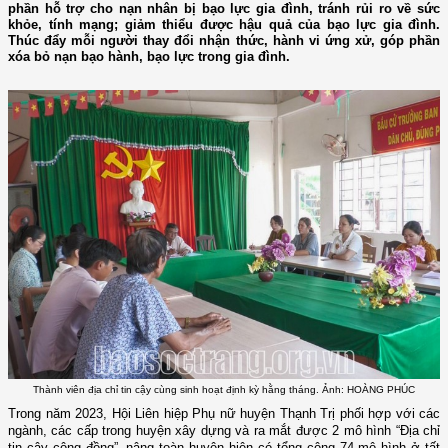
phần hỗ trợ cho nạn nhân bị bạo lực gia đình, tránh rủi ro về sức
khỏe, tính mạng; giảm thiểu được hậu quả của bạo lực gia đình.
Thúc đẩy mỗi người thay đổi nhận thức, hành vi ứng xử, góp phần
xóa bỏ nạn bạo hành, bạo lực trong gia đình.
Thành viên địa chỉ tin cậy cùng sinh hoạt định kỳ hằng tháng. Ảnh: HOÀNG PHÚC
Trong năm 2023, Hội Liên hiệp Phụ nữ huyện Thạnh Trị phối hợp với các
ngành, các cấp trong huyện xây dựng và ra mắt được 2 mô hình “Địa chỉ
tin cậy cộng đồng”, nâng toàn huyện hiện có tổng cộng 74 mô hình ở tất