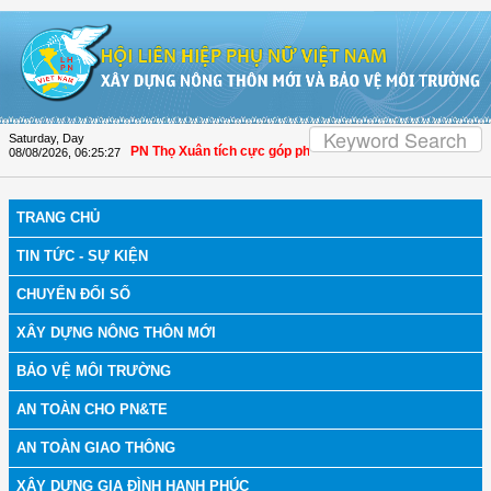
Skip to Content
Saturday, Day
Thanh Hóa: Hội LHPN Thọ Xuân tích cực góp phần nâng cao tỷ lệ người dân tham
08/08/2026
,
06:25:28
TRANG CHỦ
TIN TỨC - SỰ KIỆN
CHUYỂN ĐỔI SỐ
XÂY DỰNG NÔNG THÔN MỚI
BẢO VỆ MÔI TRƯỜNG
AN TOÀN CHO PN&TE
AN TOÀN GIAO THÔNG
XÂY DỰNG GIA ĐÌNH HẠNH PHÚC