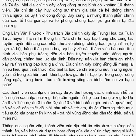
cả 74 ấp. Mỗi địa chỉ tin cậy cộng đồng trung bình có khoảng 10 thành
viên. Địa chỉ tin cậy huy động sự tham gia của cả hệ thống chính
trị và người có uy tín ở cộng đồng. Đây cũng là những thành phần chính
của các tổ hòa giải ấp và tổ phòng, chống bạo lực gia đình tại địa
phương.
Ông Lâm Văn Phước - Phụ trách Địa chỉ tin cậy ấp Trung Hòa, xã Tuân
Tức, huyện Thạnh Trị thông tin: “Địa chỉ tin cậy tập trung cho công tác
tuyên truyền để nâng cao nhận thức về phòng, chống bạo lực gia đình, tệ
nạn xã hội; hằng tháng sinh hoạt định kỳ để các thành viên báo cáo tình
hình địa bàn phụ trách; đến địa bàn tuyên truyền, vận động người
dân phòng, chống bạo lực gia đình. Đến nay, trên địa bàn chưa ghi nhận
xảy ra tình trạng bạo lực gia đình. Địa chỉ tin cậy cộng đồng đã mang lại
nhiều hiệu quả thiết thực, đặc biệt là bảo vệ chị em phụ nữ, những người
yếu thế trong xã hội tránh khỏi bạo lực gia đình, bạo lực trong cuộc sống
hằng ngày, từng bước tạo môi trường sống an bình, ấm no và hạnh
phúc”.
Các thành viên của địa chỉ tin cậy được thụ hưởng các chính sách hỗ trợ
của ngân sách địa phương, tiếp cận nguồn hỗ trợ của Trung ương từ Dự
án 8 và Tiểu dự án 3 thuộc Dự án 10 về bình đẳng giới và giải quyết một
số vấn đề cấp thiết đối với phụ nữ và trẻ em, thuộc Chương trình mục
tiêu quốc gia phát triển kinh tế - xã hội vùng đồng bào dân tộc thiểu số và
miền núi.
Thông qua nguồn vốn, thành viên của địa chỉ tin cậy được hướng dẫn
thành lập, vận hành và duy trì hoạt động của địa chỉ tin cậy; trang bị kiến