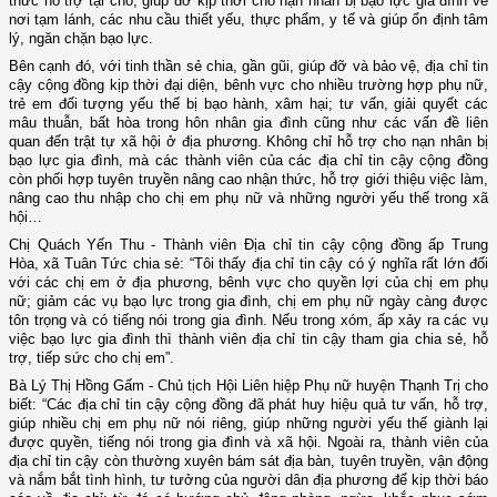
thức hỗ trợ tại chỗ, giúp đỡ kịp thời cho nạn nhân bị bạo lực gia đình về
nơi tạm lánh, các nhu cầu thiết yếu, thực phẩm, y tế và giúp ổn định tâm
lý, ngăn chặn bạo lực.
Bên cạnh đó, với tinh thần sẻ chia, gần gũi, giúp đỡ và bảo vệ, địa chỉ tin
cậy cộng đồng kịp thời đại diện, bênh vực cho nhiều trường hợp phụ nữ,
trẻ em đối tượng yếu thế bị bạo hành, xâm hại; tư vấn, giải quyết các
mâu thuẫn, bất hòa trong hôn nhân gia đình cũng như các vấn đề liên
quan đến trật tự xã hội ở địa phương. Không chỉ hỗ trợ cho nạn nhân bị
bạo lực gia đình, mà các thành viên của các địa chỉ tin cậy cộng đồng
còn phối hợp tuyên truyền nâng cao nhận thức, hỗ trợ giới thiệu việc làm,
nâng cao thu nhập cho chị em phụ nữ và những người yếu thế trong xã
hội…
Chị Quách Yến Thu - Thành viên Địa chỉ tin cậy cộng đồng ấp Trung
Hòa, xã Tuân Tức chia sẻ: “Tôi thấy địa chỉ tin cậy có ý nghĩa rất lớn đối
với các chị em ở địa phương, bênh vực cho quyền lợi của chị em phụ
nữ; giảm các vụ bạo lực trong gia đình, chị em phụ nữ ngày càng được
tôn trọng và có tiếng nói trong gia đình. Nếu trong xóm, ấp xảy ra các vụ
việc bạo lực gia đình thì thành viên địa chỉ tin cậy tham gia chia sẻ, hỗ
trợ, tiếp sức cho chị em”.
Bà Lý Thị Hồng Gấm - Chủ tịch Hội Liên hiệp Phụ nữ huyện Thạnh Trị cho
biết: “Các địa chỉ tin cậy cộng đồng đã phát huy hiệu quả tư vấn, hỗ trợ,
giúp nhiều chị em phụ nữ nói riêng, giúp những người yếu thế giành lại
được quyền, tiếng nói trong gia đình và xã hội. Ngoài ra, thành viên của
địa chỉ tin cậy còn thường xuyên bám sát địa bàn, tuyên truyền, vận động
và nắm bắt tình hình, tư tưởng của người dân địa phương để kịp thời báo