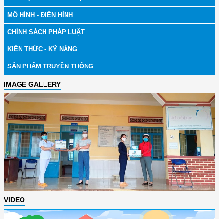
MÔ HÌNH - ĐIỂN HÌNH
CHÍNH SÁCH PHÁP LUẬT
KIẾN THỨC - KỸ NĂNG
SẢN PHẨM TRUYỀN THÔNG
IMAGE GALLERY
VIDEO