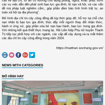
cáo về địa chỉ; từ đó có hướng chủ động phòng, ngừa, khắc phục sớm
các vụ việc dẫn đến phát sinh bạo lực gia đình, tệ nạn xã hội, và các vấn
đề mà pháp luật nghiêm cấm;, góp phần đảm bảo tình hình trật tự, an
toàn xã hội tại địa phương”.
Mô hình địa chỉ tin cây cộng đồng đã kịp thời giúp đỡ, hỗ trợ tại chỗ cho
nạn nhân bị bạo lực gia đình; thúc đẩy mỗi người thay đổi nhận thức,
hành vi ứng xử, góp phần xóa bỏ nạn bạo hành, bạo lực trong gia đình.
Với những kết quả thiết thực mang lại, Hội Liên hiệp Phụ nữ huyện Thạnh
Trị tiếp tục phối hợp với các ngành, các cấp để xây dựng và ra mắt thêm
các địa chỉ tin cậy cộng đồng trong năm 2024.
https://mattran.soctrang.gov.vn/
NEWS WITH CATEGORIES
MÔ HÌNH HAY