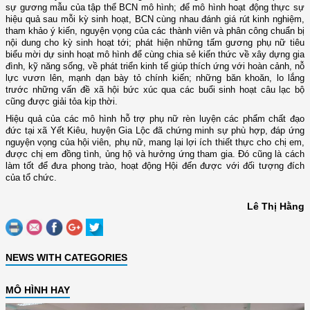
sự gương mẫu của tập thể B
CN
mô hình; để mô hình hoạt động thực sự
hiệu quả sau mỗi kỳ sinh hoạt, B
CN
cùng
nhau đánh giá
rút kinh nghiệm,
tham khảo ý kiến, nguyện vọng của các thành viên và phân công chuẩn bị
nội dung cho kỳ sinh hoạt tới
;
phát hiện những tấm gương phụ nữ tiêu
biểu mời dự sinh hoạt mô hình để cùng chia sẻ kiến thức về xây dựng gia
đình, kỹ năng sống, về phát triển kinh tế giúp thích ứng với hoàn cảnh, nỗ
lực vươn lên, mạnh dạn bày tỏ chính kiến; những băn khoăn, lo lắng
trước những vấn đề xã hội bức xúc qua các buổi sinh hoạt câu lạc bộ
cũng được giải tỏa kịp thời.
Hiệu quả của các mô hình hỗ trợ phụ nữ rèn luyện các phẩm chất đạo
đức tại
xã Yết Kiêu
,
huyện Gia Lộc
đã chứng minh sự phù hợp, đáp ứng
nguyện vọng của hội viên, phụ nữ, mang lại lợi ích thiết thực cho chị em,
được chị em đồng tình, ủng hộ và hưởng ứng tham gia. Đó cũng là cách
làm tốt để đưa phong trào, hoạt động Hội đến được với đối tượng đích
của tổ chức.
Lê Thị Hằng
NEWS WITH CATEGORIES
MÔ HÌNH HAY