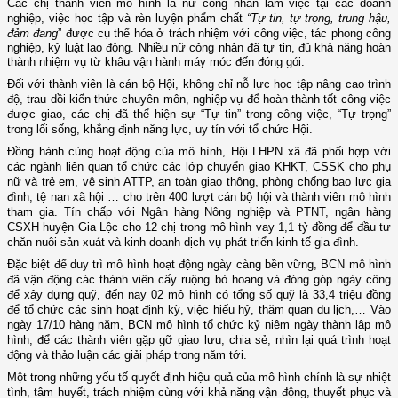
Các chị thành viên mô hình là
nữ công nhân làm việc tại các doanh
nghiệp
,
việc học tập và rèn luyện phẩm chất
“Tự tin, tự trọng, trung hậu,
đảm đang
”
được cụ thể hóa ở trách nhiệm với công việc, tác phong công
nghiệp, kỷ luật lao động. Nhiều nữ công nhân đã tự tin, đủ khả năng hoàn
thành nhiệm vụ từ khâu vận hành máy móc đến đóng gói.
Đối với thành viên là cán bộ Hội, không chỉ nỗ lực học tập nâng cao trình
độ, trau dồi kiến thức chuyên môn, nghiệp vụ để hoàn thành tốt công việc
được giao, các chị đã thể hiện sự “Tự tin” trong công việc, “Tự trọng”
trong lối sống, khẳng định năng lực, uy tín với tổ chức Hội.
Đ
ồng hành cùng hoạt động của mô hình, Hội
LHPN xã đã phối hợp với
các ngành liên quan tổ chức các lớp chuyển giao KHKT, CSSK cho phụ
nữ và trẻ em, vệ sinh ATTP, an toàn giao thông, phòng chống bạo lực gia
đình, tệ nạn xã hội … cho trên 400 lượt cán bộ hội và thành viên mô hình
tham gia. Tín chấp với Ngân hàng Nông nghiệp và PTNT, ngân hàng
CSXH huyện Gia Lộc cho 12 chị trong mô hình vay 1,1 tỷ đồng để đầu tư
chăn nuôi sản xuát và kinh doanh dịch vụ phát triển kinh tế gia đình.
Đặc biệt để duy trì mô hình hoạt động ngày càng bền vững, B
CN
mô hình
đã vận động các thành viên cấy ruộng bỏ hoang và đóng góp ngày công
để xây dựng quỹ, đến nay 02 mô hình có tổng số quỹ là 33,4 triệu đồng
để tổ chức các sinh hoạt định kỳ, việc hiếu hỷ, thăm quan du lịch,… Vào
ngày 17/10 hàng năm
, BCN
mô hình tổ chức kỷ niệm ngày thành lập
mô
hình
, để
các thành viên
gặp gỡ giao lưu, chia sẻ, nhìn lại quá trình hoạt
động và thảo luận các giải pháp trong năm tới.
M
ột trong những yếu tố quyết định hiệu quả
của
mô hình chính là sự nhiệt
tình, tâm huyết, trách nhiệm cùng với khả năng vận động, thuyết phục và