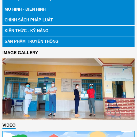
MÔ HÌNH - ĐIỂN HÌNH
CHÍNH SÁCH PHÁP LUẬT
KIẾN THỨC - KỸ NĂNG
SẢN PHẨM TRUYỀN THÔNG
IMAGE GALLERY
VIDEO