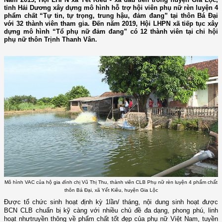
tỉnh Hải Dương xây dựng mô hình hỗ trợ hội viên phụ nữ rèn luyện 4
phẩm chất “Tự tin, tự trọng, trung hậu, đảm đang” tại thôn Bá Đại
với 32 thành viên tham gia. Đến năm 2019, Hội LHPN xã tiếp tục xây
dựng mô hình “Tổ phụ nữ đảm đang” có 12 thành viên tại chi hội
phụ nữ thôn Trịnh Thanh Vân.
Mô hình VAC của hộ gia đình chị Vũ Thị Thu, thành viên CLB Phụ nữ rèn luyện 4 phẩm chất
thôn Bá Đại, xã Yết Kiêu, huyện Gia Lộc
Được tổ chức sinh hoạt định kỳ 1lần/ tháng, nội dung sinh hoạt được
BCN CLB chuẩn bị kỹ càng
với nhiều chủ đề đa dạng, phong phú
,
linh
hoạt nhưtruyền thông về phẩm chất tốt đẹp của phụ nữ Việt Nam, tuyền