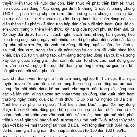
truyền kiến thức về nuôi dạy con, kiến thức về phát triển kinh tế; thực
hiện cuộc vân động “ Xây dựng gia đình 5 không, 3 sạch”, phòng chống
TNXH...; phân công chị em sưu tầm những câu chuyện, những tấm
gương có thực tại địa phương, xây dựng thành kịch bản đóng các vai
diễn thành tiểu phẩm để tăng tính hấp dẫn của buổi sinh hoạt. Qua đó chị
em được trang bị thêm kiến thức, kỹ năng của người phụ nữ hiện đại, từ
đó thay đổi được hành vi, cách nghĩ, cách làm, những tấm gương tiêu
biểu trong cuộc sống ngày một nhiều hơn đã góp phần động viên các tầng
lớp phụ nữ vươn lên, tôn vinh cái đúng, tốt đẹp, ngăn chặn các hành vi
sai trái, tiêu cực, trong sản xuất nông nghiệp chị em đã khắc phục khó
khăn, cần cù, tự tin, sáng tạo, đảm đang trong lao động sản xuất và trong
xây dựng cuộc sống gia.
Bên cạnh đó còn tổ chức các hoạt động g
iao
lưu văn hoá văn nghệ, thể dục thể thao
giúp tăng cường sự giao lưu, kết
nối giữa các hội viên, phụ nữ.
Các chị thành viên trong mô hình làm nông nghiệp thì tích cực tham gia
tuyên truyền tới các hộ gia đình trong thôn
cùng nhau
trồng rau an toàn,
cung cấp một phần đáng kể rau sạch cho người dân trong xã, cũng như
các xã lân cận; cùng tương trợ nhau trong lao động, sản xuất, sinh hoạt
thường ngày thông qua các hình thức "Giú
p phụ nữ nghèo có địa chỉ",
“Tiết kiệm vì phụ nữ nghèo”, ”Tiết kiệm theo Bác”... qua đó, huy động
được trên 500 triệu đồng giúp hộ nghèo do phụ nữ làm chủ, phụ nữ có
hoàn cảnh khó khăn vay vốn phát triển sản xuất
;
tham gia mô hình phát
triển
kinh tế gắn
với bảo vệ môi trường như mô hình “Nuôi trồng thủy sản
gắn với bảo vệ môi trường” tại thôn Bá Đại, với tổng diện tích 8,44 ha, có
35 hộ tham gia, hàng năm thu nhập bình quân từ 150 đến 180 triệu/ha.