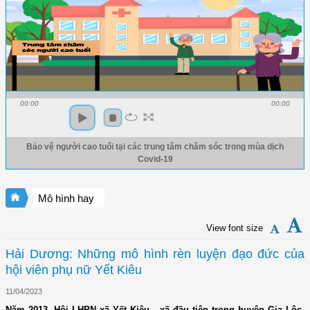
00:00
00:00
Bảo vệ người cao tuổi tại các trung tâm chăm sóc trong mùa dịch
Covid-19
Mô hình hay
View font size
Hải Dương: Những mô hình rèn luyện đạo đức của
hội viên phụ nữ Yết Kiêu
11/04/2023
Năm 2013, Hội LHPN xã Yết Kiêu - xã đầu tiên trong huyện Gia Lộc,