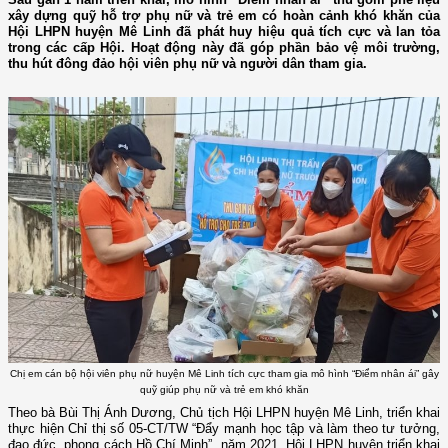
xây dựng quỹ hỗ trợ phụ nữ và trẻ em có hoàn cảnh khó khăn của
Hội LHPN huyện Mê Linh đã phát huy hiệu quả tích cực và lan tỏa
trong các cấp Hội. Hoạt động này đã góp phần bảo vệ môi trường,
thu hút đông đảo hội viên phụ nữ và người dân tham gia.
Chị em cán bộ hội viên phụ nữ huyện Mê Linh tích cực tham gia mô hình “Điểm nhân ái” gây
quỹ giúp phụ nữ và trẻ em khó khăn
Theo bà Bùi Thị Ánh Dương, Chủ tịch Hội LHPN huyện Mê Linh, triển khai
thực hiện Chỉ thị số 05-CT/TW “Đẩy mạnh học tập và làm theo tư tưởng,
đạo đức, phong cách Hồ Chí Minh”, năm 2021, Hội LHPN huyện triển khai