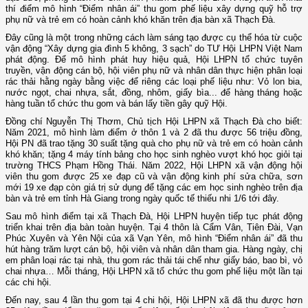
thí điểm mô hình “Điểm nhân ái” thu gom phế liệu xây dựng quỹ hỗ trợ
phụ nữ và trẻ em có hoàn cảnh khó khăn trên địa bàn xã Thạch Đà.
Đây cũng là một trong những cách làm sáng tạo được cụ thể hóa từ cuộc
vận động “Xây dựng gia đình 5 không, 3 sạch” do TƯ Hội LHPN Việt Nam
phát động. Để mô hình phát huy hiệu quả, Hội LHPN tổ chức tuyên
truyền, vận động cán bộ, hội viên phụ nữ và nhân dân thực hiện phân loại
rác thải hằng ngày bằng việc để riêng các loại phế liệu như: Vỏ lon bia,
nước ngọt, chai nhựa, sắt, đồng, nhôm, giấy bìa... để hàng tháng hoặc
hàng tuần tổ chức thu gom và bán lấy tiền gây quỹ Hội.
Đồng chí Nguyễn Thị Thơm, Chủ tịch Hội LHPN xã Thạch Đà cho biết:
Năm 2021, mô hình làm điểm ở thôn 1 và 2 đã thu được 56 triệu đồng,
Hội PN đã trao tặng 30 suất tặng quà cho phụ nữ và trẻ em có hoàn cảnh
khó khăn; tặng 4 máy tính bảng cho học sinh nghèo vượt khó học giỏi tại
trường THCS Phạm Hồng Thái. Năm 2022, Hội LHPN xã vận động hội
viên thu gom được 25 xe đạp cũ và vận động kinh phí sửa chữa, sơn
mới 19 xe đạp còn giá trị sử dụng để tặng các em học sinh nghèo trên địa
bàn và trẻ em tỉnh Hà Giang trong ngày quốc tế thiếu nhi 1/6 tới đây.
Sau mô hình điểm tại xã Thạch Đà, Hội LHPN huyện tiếp tục phát động
triển khai trên địa bàn toàn huyện. Tại 4 thôn là Cẩm Vân, Tiên Đài, Vạn
Phúc Xuyên và Yên Nội của xã Vạn Yên, mô hình “Điểm nhân ái” đã thu
hút hàng trăm lượt cán bộ, hội viên và nhân dân tham gia. Hàng ngày, chị
em phân loại rác tại nhà, thu gom rác thải tái chế như giấy báo, bao bì, vỏ
chai nhựa… Mỗi tháng, Hội LHPN xã tổ chức thu gom phế liệu một lần tại
các chi hội.
Đến nay, sau 4 lần thu gom tại 4 chi hội, Hội LHPN xã đã thu được hơn