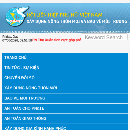
Skip to Content
Friday, Day
hanh Hóa: Hội LHPN Thọ Xuân tích cực góp phần nâng cao tỷ lệ người dân tham 
07/08/2026
,
09:51:58
TRANG CHỦ
TIN TỨC - SỰ KIỆN
CHUYỂN ĐỔI SỐ
XÂY DỰNG NÔNG THÔN MỚI
BẢO VỆ MÔI TRƯỜNG
AN TOÀN CHO PN&TE
AN TOÀN GIAO THÔNG
XÂY DỰNG GIA ĐÌNH HẠNH PHÚC