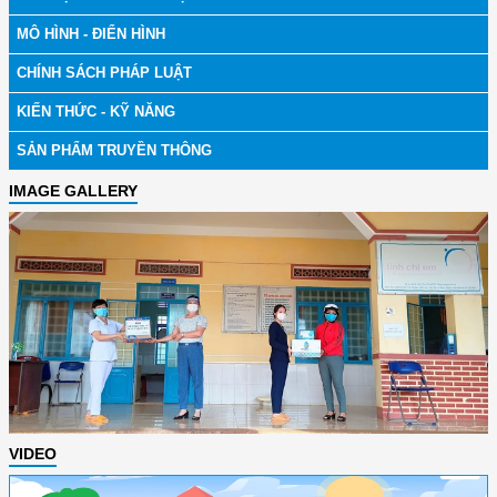
MÔ HÌNH - ĐIỂN HÌNH
CHÍNH SÁCH PHÁP LUẬT
KIẾN THỨC - KỸ NĂNG
SẢN PHẨM TRUYỀN THÔNG
IMAGE GALLERY
VIDEO