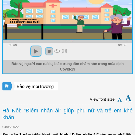
00:00
00:00
Bảo vệ người cao tuổi tại các trung tâm chăm sóc trong mùa dịch
Covid-19
Bảo vệ môi trường
View font size
Hà Nội: “Điểm nhân ái” giúp phụ nữ và trẻ em khó
khăn
04/05/2022
Sau gần 1 năm triển khai, mô hình “Điểm nhân ái” thu gom phế liệu