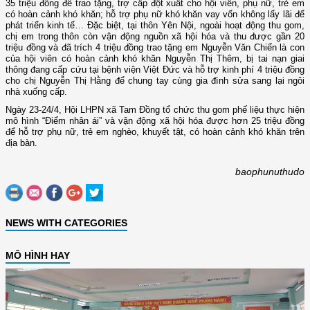
35 triệu đồng để trao tặng, trợ cấp đột xuất cho hội viên, phụ nữ, trẻ em
có hoàn cảnh khó khăn; hỗ trợ phụ nữ khó khăn vay vốn không lấy lãi để
phát triển kinh tế… Đặc biệt, tại thôn Yên Nội, ngoài hoạt động thu gom,
chị em trong thôn còn vận động nguồn xã hội hóa và thu được gần 20
triệu đồng và đã trích 4 triệu đồng trao tặng em Nguyễn Văn Chiến là con
của hội viên có hoàn cảnh khó khăn Nguyễn Thị Thêm, bị tai nạn giai
thông đang cấp cứu tại bệnh viện Việt Đức và hỗ trợ kinh phí 4 triệu đồng
cho chị Nguyễn Thị Hằng để chung tay cùng gia đình sửa sang lại ngôi
nhà xuống cấp.
Ngày 23-24/4, Hội LHPN xã Tam Đồng tổ chức thu gom phế liệu thực hiện
mô hình “Điểm nhân ái” và vận động xã hội hóa được hơn 25 triệu đồng
để hỗ trợ phụ nữ, trẻ em nghèo, khuyết tật, có hoàn cảnh khó khăn trên
địa bàn.
baophunuthudo
NEWS WITH CATEGORIES
MÔ HÌNH HAY