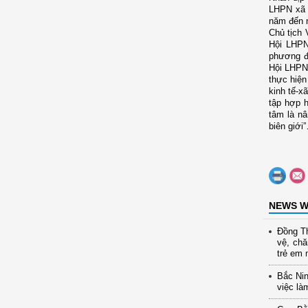
LHPN xã 
năm đến n
Chủ tịch 
Hội LHPN
phương đố
Hội LHPN
thực hiệ
kinh tế-x
tập hợp h
tâm là nâ
biên giới”
NEWS W
Đồng Th
vệ, ch
trẻ em 
Bắc Nin
việc là