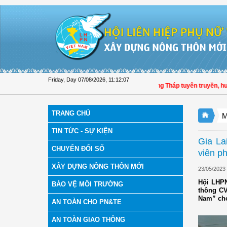
Skip to Content
Friday, Day 07/08/2026
,
11:12:08
Hội LHPN tỉnh Đồng Tháp tuyên truyền, hướng d
TRANG CHỦ
M
TIN TỨC - SỰ KIỆN
Gia La
CHUYỂN ĐỔI SỐ
viên p
XÂY DỰNG NÔNG THÔN MỚI
23/05/2023
Hội LHPN
BẢO VỆ MÔI TRƯỜNG
thông CV
Nam” cho
AN TOÀN CHO PN&TE
AN TOÀN GIAO THÔNG