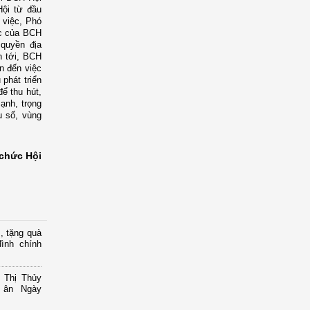
Hội từ đầu
m việc, Phó
ợc của BCH
 quyền địa
n tới, BCH
an đến việc
phát triển
để thu hút,
ạnh, trọng
u số, vùng
chức Hội
, tặng quà
ình chính
 Thị Thủy
i ân Ngày