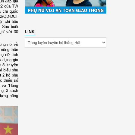
un đắp giá
022 của TW
u chí quốc
792/QĐ-ĐCT
n chỉ tiêu
. Sau buổi
LINK
ẹp” với 30
 phụ nữ về
a nông thôn
hụ nữ tích
y dựng gia
uổi truyền
ại biểu phụ
t 2 hộ phụ
c thiểu số
” và “Hàng
ông, 3 sạch
 dựng nông