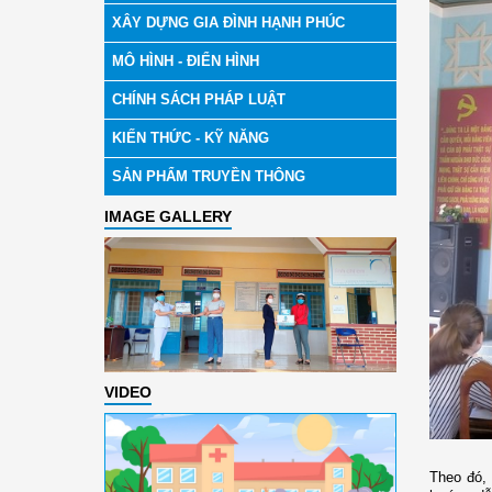
XÂY DỰNG GIA ĐÌNH HẠNH PHÚC
MÔ HÌNH - ĐIỂN HÌNH
CHÍNH SÁCH PHÁP LUẬT
KIẾN THỨC - KỸ NĂNG
SẢN PHẨM TRUYỀN THÔNG
IMAGE GALLERY
VIDEO
Theo đó,