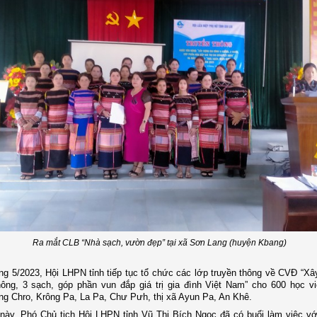
Ra mắt CLB “Nhà sạch, vườn đẹp” tại xã Sơn Lang (huyện Kbang)
ng 5/2023
,
Hội LHPN tỉnh tiếp tục tổ chức các lớp truyền thông
về
CVĐ
“Xây
ông, 3 sạch, góp phần vun đắp giá trị gia đình Việt Nam” cho 600 học vi
ng Chro, Krông Pa,
L
a Pa, Chư Pưh, thị xã Ayun Pa, An Khê.
này, Phó Chủ tịch Hội LHPN tỉnh Vũ Thị Bích Ngọc đã có buổi làm việc v