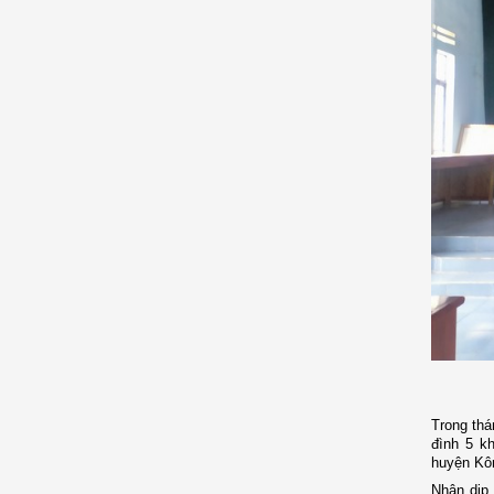
Trong
thá
đình 5 kh
huyện Kô
Nhân dịp 