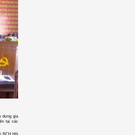
 dựng gia
ên tại các
ới
BCH
Hội