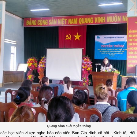
Quang cảnh buổi truyền thông
 các học viên được nghe báo cáo viên Ban Gia đình xã hội - Kinh tế
,
Hội