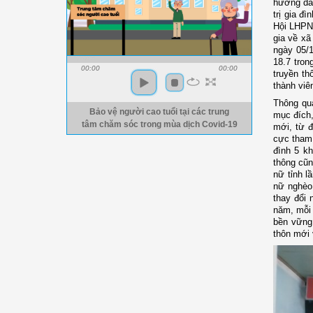
hướng dẫn
trị gia đ
Hội LHPN 
gia về xã
ngày 05/
18.7 tron
00:00
00:00
truyền t
thành viê
Thông qu
Bảo vệ người cao tuổi tại các trung
mục đích,
tâm chăm sóc trong mùa dịch Covid-19
mới, từ đ
cực tham
đình 5 kh
thông cũ
nữ tỉnh l
nữ nghèo,
thay đổi 
năm, mỗi 
bền vững
thôn mới 