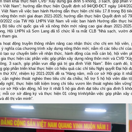
 triển khai thực hiện
CVĐ
“Xây dựng gia đình 5 không, 3 sạch, góp phần v
ình Việt Nam”; hướng dẫn thực hiện Quyết định số 94/QĐ-ĐCT ngày 14/4/2
Việt Nam về việc ban hành Hướng dẫn thực hiện chỉ tiêu 17.8 trong Bộ tiê
 nông thôn mới giai đoạn 2021-2025; hướng dẫn thực hiện Quyết định số 
10/2022 của TW Hội LHPN Việt Nam về việc ban hành Hướng dẫn thực hiệ
g Bộ tiêu chí quốc gia về xã nông thôn mới nâng cao giai đoạn 2021-2025
hông, Hội LHPN xã Sơn Lang đã tổ chức lễ ra mắt CLB “Nhà sạch, vườn đ
n tham gia.
a hoạt động truyền thông nhằm nâng cao nhận thức cho chị em hội viên,
 ý nghĩa của chương trình xây dựng nông thôn mới; nắm rõ
các tiêu chí củ
ó tạo sự chuyển biến về nhận thức, hành động của mỗi cán bộ, hội viên p
 gia thực hiện các phần việc góp phần xây dựng nông thôn mới và
CVĐ
“Xâ
ông, 3 sạch, góp phần vun đắp giá trị gia đình Việt Nam”.
Bên cạnh đó, b
ng
góp phần triển khai thực hiện có hiệu quả các chỉ tiêu Nghị quyết Đại hội
đ
ần thứ XIV, nhiệm kỳ 2021-2026 đề ra “Hàng năm, mỗi cơ sở Hội giúp ít nhấ
 cận nghèo thoát nghèo theo tiêu chí đa chiều; hỗ trợ 5 hộ hội viên dân tộ
nếp nghĩ, thực hiện tiết kiệm trong chi tiêu vươn lên thoát nghèo bền vững
cơ sở Hội vận động, hỗ trợ ít nhất 5 hộ gia đình đạt tiêu chí gia đình 5 kh
; mỗi cơ sở đăng ký và thực hiện 01 công trình/phần việc góp phần xây
và đô thị văn minh”.