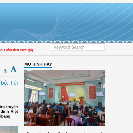
 tích cực góp phần nâng cao tỷ lệ người dân tham gia bảo hiểm y tế
MÔ HÌNH HAY
bộ, hội
ớp truyền
đình Việt
Kbang.