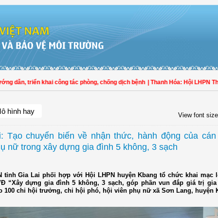
ẫn, triển khai công tác phòng, chống dịch bệnh
| Thanh Hóa: Hội LHPN Thọ Xuân
ô hình hay
View font size
i: Tạo chuyển biến về nhận thức, hành động của cán 
hụ nữ trong xây dựng gia đình 5 không, 3 sạch
 tỉnh Gia Lai phối hợp với Hội LHPN huyện Kbang tổ chức khai mạc l
Đ “Xây dựng gia đình 5 không, 3 sạch, góp phần vun đắp giá trị gia 
 100 chi hội trưởng, chi hội phó, hội viên phụ nữ xã Sơn Lang, huyện 