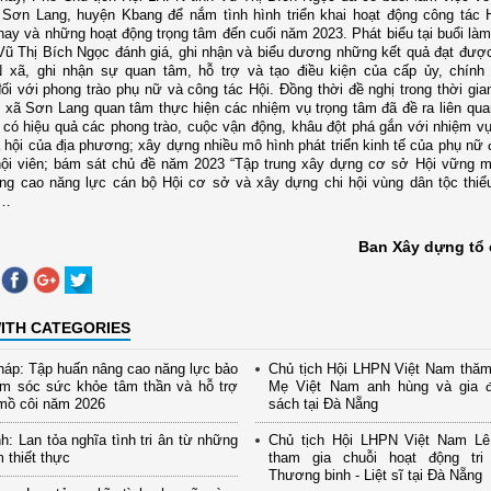
Sơn Lang, huyện Kbang để nắm tình hình triển khai hoạt động công tác 
ay và những hoạt động trọng tâm đến cuối năm 2023.
Phát biểu tại buổi là
Vũ Thị Bích Ngọc đánh giá, ghi nhận và biểu dương những kết quả đạt đư
 xã, ghi nhận sự quan tâm, hỗ trợ và tạo điều kiện của cấp ủy, chính
i với phong trào phụ nữ và công tác Hội. Đồng thời đề nghị trong thời gia
 xã Sơn Lang quan tâm thực hiện các nhiệm vụ
trọng tâm đã đề ra liên qu
n
có hiệu quả các phong trào, cuộc vận động, khâu đột phá gắn với nhiệm vụ 
ã hội của địa phương
;
xây dựng nhiều mô hình phát triển kinh tế của phụ nữ 
ội viên
;
bám sát chủ đề năm 2023 “Tập trung xây dựng cơ sở Hội vững m
ng cao năng lực cán bộ Hội cơ sở và xây dựng chi hội vùng dân tộc thiể
…
Ban Xây dựng tổ 
ITH CATEGORIES
áp: Tập huấn nâng cao năng lực bảo
Chủ tịch Hội LHPN Việt Nam thăm
ăm sóc sức khỏe tâm thần và hỗ trợ
Mẹ Việt Nam anh hùng và gia đ
mồ côi năm 2026
sách tại Đà Nẵng
h: Lan tỏa nghĩa tình tri ân từ những
Chủ tịch Hội LHPN Việt Nam Lê
m thiết thực
tham gia chuỗi hoạt động tr
Thương binh - Liệt sĩ tại Đà Nẵng