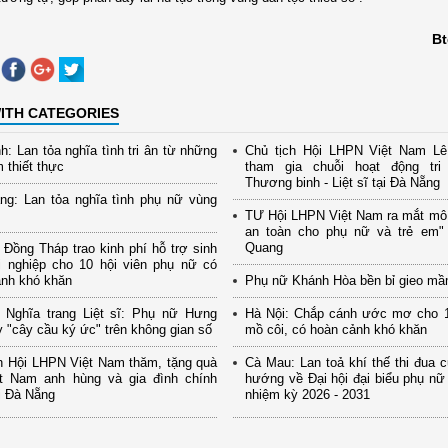
Bt
ITH CATEGORIES
h: Lan tỏa nghĩa tình tri ân từ những
Chủ tịch Hội LHPN Việt Nam Lê
m thiết thực
tham gia chuỗi hoạt động tr
Thương binh - Liệt sĩ tại Đà Nẵng
ng: Lan tỏa nghĩa tình phụ nữ vùng
TƯ Hội LHPN Việt Nam ra mắt mô
an toàn cho phụ nữ và trẻ em" 
Quang
Đồng Tháp trao kinh phí hỗ trợ sinh
i nghiệp cho 10 hội viên phụ nữ có
ảnh khó khăn
Phụ nữ Khánh Hòa bền bỉ gieo mầ
 Nghĩa trang Liệt sĩ: Phụ nữ Hưng
Hà Nội: Chắp cánh ước mơ cho 1
 "cây cầu ký ức" trên không gian số
mồ côi, có hoàn cảnh khó khăn
h Hội LHPN Việt Nam thăm, tặng quà
Cà Mau: Lan toả khí thế thi đua 
t Nam anh hùng và gia đình chính
hướng về Đại hội đại biểu phụ nữ
i Đà Nẵng
nhiệm kỳ 2026 - 2031