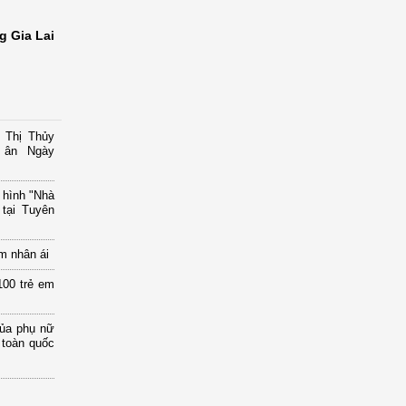
g Gia Lai
 Thị Thủy
i ân Ngày
 hình "Nhà
tại Tuyên
m nhân ái
00 trẻ em
của phụ nữ
 toàn quốc