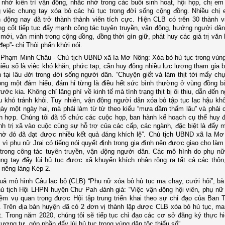
nhờ kiên trì vận động, nhắc nhở trong các buổi sinh hoạt, hội họp, chị em
g việc chung tay xóa bỏ các hủ tục trong đời sống cộng đồng. Nhiều chị
động nay đã trở thành thành viên tích cực. Hiện CLB có trên 30 thành vi
g cốt tiếp tục đẩy mạnh công tác tuyên truyền, vận động, hướng người dâ
mới, văn minh trong cộng đồng, đồng thời gìn giữ, phát huy các giá trị văn 
đẹp”- chị Thỏi phấn khởi nói.
 Phạm Minh Châu - Chủ tịch UBND xã Ia Mơ Nông: Xóa bỏ hủ tục trong vùn
hiểu số là việc khó khăn, phức tạp, cần huy động nhiều lực lượng tham gia b
n tại lâu đời trong đời sống người dân. “Chuyện giết và làm thịt tới mấy ch
ong một đám hiếu, đám hỉ từng là điều hết sức bình thường ở vùng đồng b
rước kia. Không chỉ lãng phí về kinh tế mà tình trạng thịt bị ôi thiu, dẫn đến 
ều khó tránh khỏi. Tuy nhiên, vận động người dân xóa bỏ tập tục lạc hậu khô
ày một ngày hai, mà phải làm từ từ theo kiểu “mưa dầm thấm lâu” và phải
h hợp. Chúng tôi đã tổ chức các cuộc họp, ban hành kế hoạch cụ thể huy 
nh trị xã vào cuộc cùng sự hỗ trợ của các cấp, các ngành, đặc biệt là đẩy 
Nhờ đó đã đạt được nhiều kết quả đáng khích lệ”. Chủ tịch UBND xã Ia M
, vì phụ nữ Jrai có tiếng nói quyết định trong gia đình nên được giao cho là
trong công tác tuyên truyền, vận động người dân. Các mô hình do phụ nữ
g tay đẩy lùi hủ tục được xã khuyến khích nhân rộng ra tất cả các thôn
 riêng làng Kép 2.
quả mô hình
Câu lạc bộ (CLB) “Phụ nữ xóa bỏ hủ tục ma chay, cưới hỏi”,
bà
ủ tịch Hội LHPN huyện Chư Pah đánh giá: “Việc vận động hội viên, phụ nữ
iệm vụ quan trọng được Hội tập trung triển khai theo sự chỉ đạo của Ban
 Trên địa bàn huyện đã có 2 đơn vị thành lập được CLB xóa bỏ hủ tục, man
t. Trong năm 2020, chúng tôi sẽ tiếp tục chỉ đạo các cơ sở đăng ký thực hi
ương tự, góp phần đẩy lùi hủ tục trong vùng dân tộc thiểu số”.