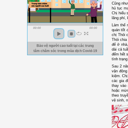
Cũng như 
hủ tục m
Chị hiểu 
lãng phí,
Làm thế n
00:00
00:00
quán tốt 
chị Thỏi 
Thỏi chia
để ở nhà
Bảo vệ người cao tuổi tại các trung
dài cả tu
tâm chăm sóc trong mùa dịch Covid-19
đếm hết s
tình trạng
Sau 2 nă
vận động 
kiệm. Chị 
các gia đ
thay vào 
hoặc mừng
theo truy
vệ sinh, 