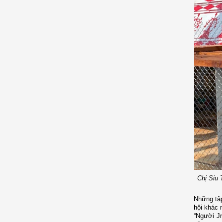
Chị Siu 
Những tập
hội khác 
“Người Jr