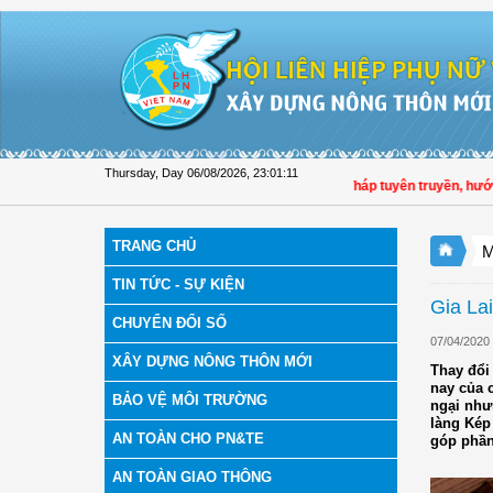
Skip to Content
Thursday, Day 06/08/2026
,
23:01:12
Hội LHPN tỉnh Đồng Tháp tuyên truyền, hướng dẫ
TRANG CHỦ
M
TIN TỨC - SỰ KIỆN
Gia La
CHUYỂN ĐỔI SỐ
07/04/2020
XÂY DỰNG NÔNG THÔN MỚI
Thay đổi
nay của 
BẢO VỆ MÔI TRƯỜNG
ngại như
làng Kép
AN TOÀN CHO PN&TE
góp phần 
AN TOÀN GIAO THÔNG