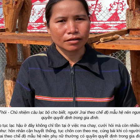
Thỏi - Chủ nhiệm câu lạc bộ cho biết, người Jrai theo chế độ mẫu hệ nên ngư
quyền quyết định trong gia đình.
 tục lạc hậu ở đây không chỉ tồn tại ở việc ma chay, cưới hỏi mà còn nhiều
như: hôn nhân cận huyết thống, tục chôn con theo mẹ, cúng bái khi có ngư
ai theo chế độ mẫu hệ nên phụ nữ thường có quyền quyết định trong gia đ