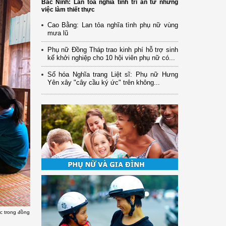
Bắc Ninh: Lan tỏa nghĩa tình tri ân từ những
việc làm thiết thực
Cao Bằng: Lan tỏa nghĩa tình phụ nữ vùng
mưa lũ
Phụ nữ Đồng Tháp trao kinh phí hỗ trợ sinh
kế khởi nghiệp cho 10 hội viên phụ nữ có...
Số hóa Nghĩa trang Liệt sĩ: Phụ nữ Hưng
Yên xây "cây cầu ký ức" trên không...
ục trong đồng