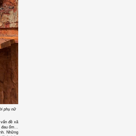
ời phụ nữ
 vấn đề xã
ời đau ốm…
ình. Những