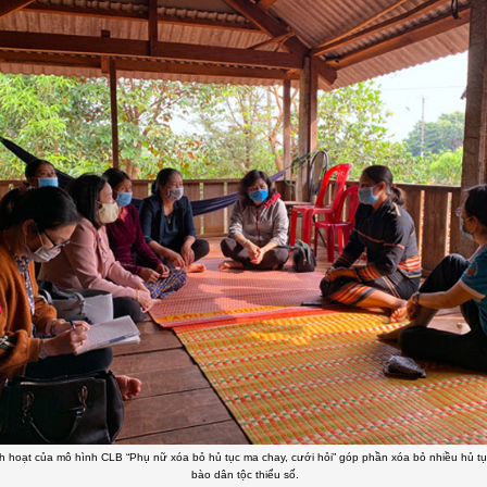
nh hoạt của mô hình CLB “Phụ nữ xóa bỏ hủ tục ma chay, cưới hỏi” góp phần xóa bỏ nhiều hủ t
bào dân tộc thiểu số.