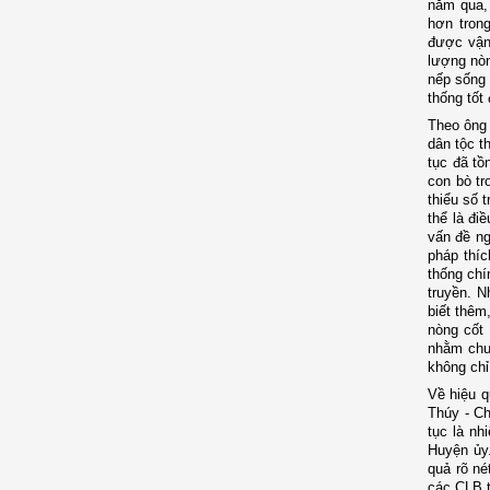
năm qua, 
hơn tron
được vận 
lượng nòn
nếp sống 
thống tốt 
Theo ông
dân tộc t
tục đã tồ
con bò tr
thiểu số t
thể là đi
vấn đề ng
pháp thíc
thống chí
truyền. 
biết thêm
nòng cốt 
nhằm chun
không chỉ
Về hiệu 
Thúy - Ch
tục là nh
Huyện ủy.
quả rõ né
các CLB t