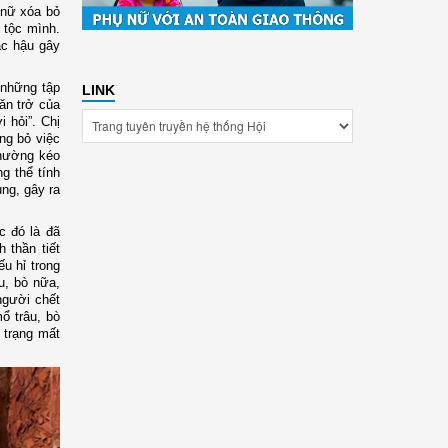
nữ xóa bỏ
 tộc mình.
ạc hậu gây
 những tập
LINK
ăn trở của
 hỏi”. Chị
ng bỏ việc
thường kéo
ng thể tính
ng, gây ra
c đó là đã
 thần tiết
ếu hỉ trong
u, bò nữa,
người chết
ổ trâu, bò
 trạng mất