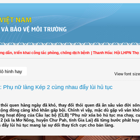
n, triển khai công tác phòng, chống dịch bệnh
| Thanh Hóa: Hội LHPN Thọ Xuân
ô hình hay
View font size
i: Phụ nữ làng Kép 2 cùng nhau đẩy lùi hủ tục
 thói quen hàng ngày đã khó, thay đổi thói quen đã ăn sâu vào đời số
cộng đồng càng khó khăn gấp bội. Chính vì vậy, mặc dù gặp vô vàn khó
ng hoạt động của Câu lạc bộ (CLB) “Phụ nữ xóa bỏ hủ tục ma chay, cư
 2 (xã Ia Mơ Nông, huyện Chư Pah, tỉnh Gia Lai) đã từng bước phát huy
đẩy lùi hủ tục mang lại sự đổi thay tích cực cho bản làng.