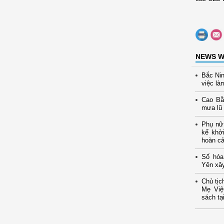
NEWS W
Bắc Nin
việc là
Cao Bằ
mưa lũ
Phụ nữ 
kế khở
hoàn c
Số hóa
Yên xây
Chủ tịc
Mẹ Việ
sách tạ