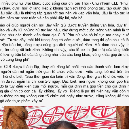
nhiều phụ nữ Jrai khác, cuộc sống của chị Siu Thỏi - Chủ nhiệm CLB
“
Phụ 
a chay, cưới hỏi” ở làng Kép 2
không tách rời khỏi phong tục, tập quán dân
sâu sắc đâu là những tập quán tốt tạo nên vẻ đẹp văn hóa, đâu là tập tục l
 kìm hãm sự phát triển và cần phải đẩy lùi, xóa bỏ.
ào để giúp người dân nơi đây vẫn giữ được truyền thống văn hóa, duy trì
đẹp và đẩy lùi những hủ tục lạc hậu, xây dựng một cuộc sống văn minh là tr
cũng như các thành viên tham gia CLB “Phụ nữ xóa bỏ hủ tục ma chay, cưới
 sẻ: “Trước đây, mỗi khi trong làng có đám cưới, đám tang thì gần như cả là
, đập trâu bò, uống rượu cùng gia đình người có đám. Mỗi đám như vậy 
ần, ăn uống rất linh đình. Không chỉ vậy, các lễ pơ thi (bỏ mả) của làng khô
ố lượng trâu bò của làng cũng như của các làng khác, vùng khác góp ăn chu
 vô cùng lãng phí”.
m CLB được thành lập, thay đổi đáng kể nhất mà các thành viên làm đượ
người dân rút ngắn thời gian tổ chức việc cưới, việc tang, bỏ mả trên tinh
Thỏi cho biết: “Sau thời gian dài kiên trì vận động, thời gian tổ chức việc hi
ình đã rút ngắn lại chỉ còn 2-3 ngày. Đặc biệt, mọi người không còn góp trâ
đó là tùy điều kiện của mỗi người, mỗi gia đình mà góp tiền cho gia đình 
 gia đình có con cái lấy chồng, lấy vợ. Riêng lễ pơ thi hiện nay vẫn còn m
ền thống nhưng không còn tổ chức dài ngày như trước, cũng không để tình
ngộ độc thực phẩm xảy ra”.