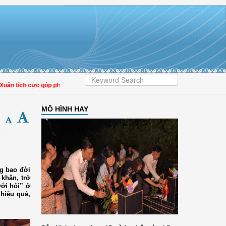
 tích cực góp phần nâng cao tỷ lệ người dân tham gia bảo hiểm y tế
MÔ HÌNH HAY
ng bao đời
 khăn, trở
ới hỏi” ở
 hiệu quả,