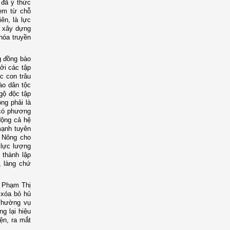
 đã ý thức
 em từ chỗ
ên, là lực
n xây dựng
hóa truyền
g đồng bào
ởi các tập
ục con trâu
ào dân tộc
ngộ độc tập
ng phải là
 có phương
động cả hệ
mạnh tuyên
ơ Nông cho
m lực lượng
 thành lập
, làng chứ
 Phạm Thị
 xóa bỏ hủ
 Thường vụ
g lại hiệu
ện, ra mắt