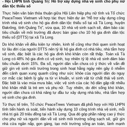
- Hội LHPN tỉnh Quảng Trị: Hỗ trợ xây dựng nhà vệ sinh cho phụ nữ
dân tộc thiểu số
Thực hiện văn bản thỏa thuận giữa Hội Liên hiệp phụ nữ tỉnh và Tổ chức
PeaceTrees Vietnam về hợp tác thực hiện dự án “Hỗ trợ xây dựng công
trình nhà vệ sinh cho hộ gia đình dân tộc thiểu số tại xã Tà Long, huyện
Đakrông, tỉnh Quảng Trị”, vừa qua, 10 nhà vệ sinh sạch sẽ, đảm bảo các
tiêu chuẩn về môi trường đã được bàn giao cho 10 hộ gia đình dân tộc
thiểu số (DTTS) tại xã Tà Long.
Do khó khăn về điều kiện tự nhiên, kinh tế cũng như thói quen sinh hoạt
từ lâu đời của người DTTS nên tỷ lệ hộ gia đình có nhà tiêu, nhà tắm hợp
vệ sinh, đặc biệt là các hộ gia đình khó khăn còn rất thấp. Toàn xã Tà
Long có 48% hộ gia đình có vệ sinh, tuy nhiên tỷ lệ nhà vệ sinh đảm bảo
tiêu chuẩn dưới 15%. Đa số, người dân vẫn chưa có ý thức về vấn đề
giữ gìn vệ sinh môi trường trong sinh hoạt hằng ngày nên gây ô nhiễm
đến cảnh quan xung quanh cũng như sức khỏe của người dân do nguy
cơ mắc các bệnh lý gây ra từ vi khuẩn, vi sinh vật từ chất thải vệ sinh.
Đặc biệt là vào mùa mưa bão, việc vệ sinh của các hộ dân gặp rất nhiều
khó khăn nhất là trẻ em và phụ nữ. Tuy nhiên, do đời sống khó khăn,
người dân chưa có khả năng tự đầu tư xây dựng nhà tiêu, nhà tắm hợp
vệ sinh cho gia đình.
Từ thực tế trên, Tổ chức PeaceTrees Vietnam đã phối hợp với Hội LHPN
tỉnh tiến hành rà soát, tiến hành xây dựng 10 công trình nhà vệ sinh, mỗi
nhà trị giá 20 triệu đồng tại xã Tà Long. Qua đó góp phần nâng cao ý thức
cho phụ nữ và người dân về vệ sinh môi trường sống sạch sẽ, giữ gìn
nhà cửa ngăn nắp, gọn gàng, tạo môi trường sống an toàn, lành mạnh