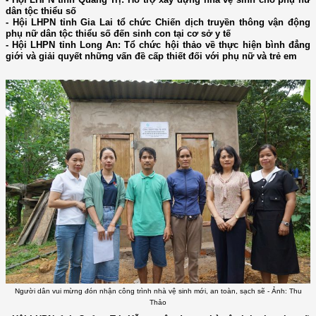
dân tộc thiểu số
- Hội LHPN tỉnh Gia Lai tổ chức Chiến dịch truyền thông vận động
phụ nữ dân tộc thiểu số đến sinh con tại cơ sở y tế
- Hội LHPN tỉnh Long An: Tổ chức hội thảo về thực hiện bình đẳng
giới và giải quyết những vấn đề cấp thiết đối với phụ nữ và trẻ em
Người dân vui mừng đón nhận công trình nhà vệ sinh mới, an toàn, sạch sẽ - Ảnh: Thu
Thảo