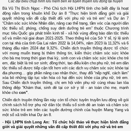
Các đại biểu chụp hình lưu niệm bên xe tuyên truyền lưu động tại huyện
Bà Vũ Thị Bích Ngọc - Phó Chủ tịch Hội LHPN tỉnh cho biết đây là hoạt
động nằm trong khuôn khổ Dự án 8 “Thực hiện bình đẳng giới và giải
quyết những vấn đề cấp thiết đối với phụ nữ và trẻ em” và Dự án 7
“
Chăm sóc sức khỏe Nhân dân, nâng cao thể trạng, tầm vóc của người dân
tộc thiểu số; phòng, chống suy dinh dưỡng trẻ em”
thuộc Chương trình
mục tiêu Quốc gia phát triển kinh tế - xã hội vùng đồng bào dân tộc thiểu
số và miền núi giai đoạn 2021-2025.
T
heo thống kê của Sở Y tế, tỷ lệ sinh
con tại nhà của tỉnh Gia Lai năm 2022 là 14,04%, năm 2023 là 11,32% và 6
tháng
đầu năm
2024
đạt
9,32%
.
Chiến dịch
truyền thông
được
tổ chức
với mong muốn
t
rang bị thêm thông tin, kiến thức chăm sóc sức khỏe
cho bà mẹ trong thời gian thai kỳ, sinh con và chăm sóc sức khỏe cho trẻ
em, đặc
biệt là trẻ sơ sinh
; đồng thời, tạo điều kiện cho phụ nữ, trẻ em dân
tộc thiểu số được tiếp cận tốt hơn với các dịch vụ chăm sóc sức khỏe tại
địa phương… góp phần nâng cao nhận thức, thay đổi “nếp nghĩ, cách làm”
xóa bỏ những tập tục văn hóa có hại đến sức khỏe của phụ nữ, trẻ em.
S
au
Chiến dịch truyền thông,
chị em hội viên phụ nữ
cùng nhau lan tỏa
thông điệp
“Khám thai, sinh đẻ tại cơ sở y tế - an toàn cho mẹ, mạnh
khỏe cho
con”
.
Chiến dịch truyên thông lần này còn tổ chức t
uyên truyền lưu động
về gói
chính sách hỗ trợ phụ nữ dân tộc thiểu số sinh đẻ an toàn và chăm sóc
sức
khỏe trẻ em t
rên các tuyến đường chính của huyện Mang
Yang
và
một số xã triển khai Dự án 8
.
-
Hội LHPN tỉnh Long An: Tổ chức hội thảo về thực hiện bình đẳng
giới và giải quyết những vấn đề cấp thiết đối với phụ nữ và trẻ em