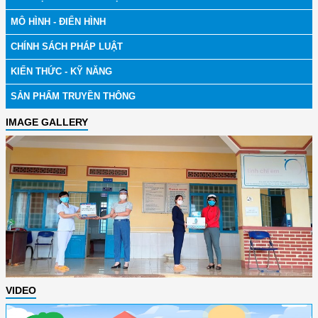
MÔ HÌNH - ĐIỂN HÌNH
CHÍNH SÁCH PHÁP LUẬT
KIẾN THỨC - KỸ NĂNG
SẢN PHẨM TRUYỀN THÔNG
IMAGE GALLERY
VIDEO