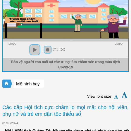
00:00
00:00
Bảo vệ người cao tuổi tại các trung tâm chăm sóc trong mùa dịch
Covid-19
Mô hình hay
View font size
Các cấp Hội tích cực chăm lo mọi mặt cho hội viên,
phụ nữ và trẻ em dân tộc thiểu số
01/10/2024
- Hội LHPN tỉnh Quảng Trị: Hỗ trợ xây dựng nhà vệ sinh cho phụ nữ