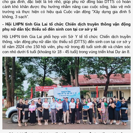
cho gia đình, đặc biệt là trẻ nhỏ, giúp phụ nữ đồng bào DTTS có hoàn
cảnh khó khăn được thụ hưởng nhằm nâng cao cuộc sống, bảo vệ môi
trường và thực hiện có hiệu quả Cuộc vận động “Xây dựng gia đình 5
không, 3 sạch”.
- Hội LHPN tỉnh Gia Lai tổ chức Chiến dịch truyền thông vận động
phụ nữ dân tộc thiểu số
đến sinh con tại cơ sở y tế
H
ội
LHPN
tỉnh Gia Lai
phối hợp với Sở Y tế tổ chức Chiến dịch truyền
thông, vận động phụ nữ dân tộc thiểu số
(
DTTS
)
đến sinh con tại cơ sở y
tế năm 2024
cho 1
50 hội viên, phụ nữ trong độ tuổi sinh đẻ và chăm sóc
con nhỏ dưới 6 tuổi (khoảng từ 18 - 45 tuổi) trong vùng triển khai Dự án 8.