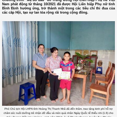
Nam phát động từ tháng 10/2021 đã được Hội Liên hiệp Phụ nữ tỉnh
Bình Định hưởng ứng, trở thành một trong các tiêu chí thi đua của
các cấp Hội, tạo sự lan tỏa rộng rãi trong cộng đồng.
Phó Chủ tịch Hội LHPN tỉnh Hoàng Thị Thanh Nhã đã đến thăm, trao tặng kinh phí hỗ trợ
chăm sóc nuôi dưỡng trẻ nhận đỡ đầu và món quà nhân Ngày Quốc tế thiếu nhi (1.6) cho