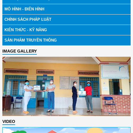
MÔ HÌNH - ĐIỂN HÌNH
CHÍNH SÁCH PHÁP LUẬT
KIẾN THỨC - KỸ NĂNG
SẢN PHẨM TRUYỀN THÔNG
IMAGE GALLERY
VIDEO