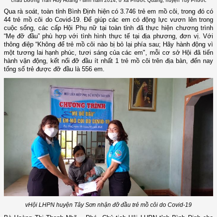
cháu Dương Trần Huy Hoàng - sinh năm 2014, ở xã Phước Quang, huyện Tuy Phước
Qua rà soát, toàn tỉnh Bình Định hiện có 3.746 trẻ em mồ côi, trong đó có
44 trẻ mồ côi do Covid-19. Để giúp các em có động lực vươn lên trong
cuộc sống, các cấp Hội Phụ nữ tại toàn tỉnh đã thực hiện chương trình
“Mẹ đỡ đầu” phù hợp với tình hình thực tế tại địa phương, đơn vị. Với
thông điệp “Không để trẻ mồ côi nào bị bỏ lại phía sau; Hãy hành động vì
một tương lai hạnh phúc, tươi sáng của các em", mỗi cơ sở Hội đã tiến
hành vận động, kết nối đỡ đầu ít nhất 1 trẻ mồ côi trên địa bàn, đến nay
tổng số trẻ được đỡ đầu là 556 em.
vHội LHPN huyện Tây Sơn nhận đỡ đầu trẻ mồ côi do Covid-19