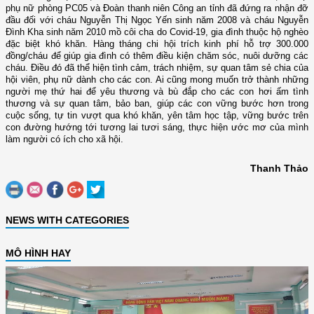
phụ nữ phòng PC05 và Đoàn thanh niên Công an tỉnh đã đứng ra nhận đỡ
đầu đối với cháu Nguyễn Thị Ngọc Yến sinh năm 2008 và cháu Nguyễn
Đình Kha sinh năm 2010 mồ côi cha do Covid-19, gia đình thuộc hộ nghèo
đặc biệt khó khăn. Hàng tháng chi hội trích kinh phí hỗ trợ 300.000
đồng/cháu để giúp gia đình có thêm điều kiện chăm sóc, nuôi dưỡng các
cháu. Điều đó đã thể hiện tình cảm, trách nhiệm, sự quan tâm sẻ chia của
hội viên, phụ nữ dành cho các con. Ai cũng mong muốn trở thành những
người mẹ thứ hai để yêu thương và bù đắp cho các con hơi ấm tình
thương và sự quan tâm, bảo ban, giúp các con vững bước hơn trong
cuộc sống, tự tin vượt qua khó khăn, yên tâm học tập, vững bước trên
con đường hướng tới tương lai tươi sáng,
thực hiện ước mơ của mình
làm người có ích cho xã hội.
Thanh Thảo
NEWS WITH CATEGORIES
MÔ HÌNH HAY