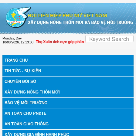
Skip to Content
Monday, Day
 Hóa: Hội LHPN Thọ Xuân tích cực góp phần nâng cao tỷ lệ người dân tham gia 
10/08/2026
,
12:13:09
TRANG CHỦ
TIN TỨC - SỰ KIỆN
CHUYỂN ĐỔI SỐ
XÂY DỰNG NÔNG THÔN MỚI
BẢO VỆ MÔI TRƯỜNG
AN TOÀN CHO PN&TE
AN TOÀN GIAO THÔNG
XÂY DỰNG GIA ĐÌNH HẠNH PHÚC