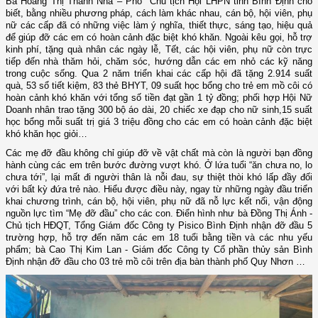
Bà Hoàng Thị Thanh Nhã – Phó Chủ tịch Hội LHPN tỉnh Bình Định cho
biết, bằng nhiều phương pháp, cách làm khác nhau, cán bộ, hội viên, phụ
nữ các cấp đã có những việc làm ý nghĩa, thiết thực, sáng tạo, hiệu quả
để giúp đỡ các em có hoàn cảnh đặc biệt khó khăn. Ngoài kêu gọi, hỗ trợ
kinh phí, tặng quà nhân các ngày lễ, Tết, các hội viên, phụ nữ còn trực
tiếp đến nhà thăm hỏi, chăm sóc, hướng dẫn các em nhỏ các kỹ năng
trong cuộc sống. Qua 2 năm triển khai các cấp hội đã
tặng
2.914
suất
quà,
53
sổ tiết kiệm,
83
thẻ BHYT
,
09 suất học bổng cho trẻ em mồ côi có
hoàn cảnh khó khăn với tổng số tiền đạt gần 1 tỷ đồng; phối hợp Hội Nữ
Doanh nhân trao
tặng 300 bộ áo dài, 20 chiếc xe đạp cho nữ sinh
,15 suất
học bổng mỗi suất trị giá 3 triệu đồng cho các em có hoàn cảnh đặc biệt
khó khăn học giỏi…
Các mẹ đỡ đầu không chỉ giúp đỡ về vật chất mà còn là người bạn đồng
hành cùng các em trên bước đường vượt khó.
Ở lứa tuổi “ăn chưa no, lo
chưa tới”, lại mất đi người thân là nỗi đau, sự thiệt thòi khó lấp đầy đối
với bất kỳ đứa trẻ nào. Hiểu được điều này, ngay từ những ngày đầu triển
khai chương trình, cán bộ, hội viên, phụ nữ đã nỗ lực kết nối, vận động
nguồn lực tìm “Mẹ đỡ đầu” cho các con.
Điển hình như bà Đồng Thị Ánh -
Chủ tịch HĐQT, Tổng Giám đốc Công ty Pisico Bình Định nhận đỡ đầu 5
trường hợp, hỗ trợ đến năm các em 18 tuổi bằng tiền và các nhu yếu
phẩm; bà Cao Thị Kim Lan - Giám đốc Công ty Cổ phần thủy sản Bình
Định nhận đỡ đầu cho 03 trẻ mồ côi trên địa bàn thành phố Quy Nhơn …