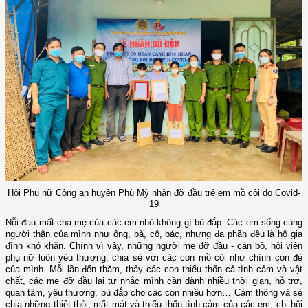
Hội Phụ nữ Công an huyện Phù Mỹ nhận đỡ đầu trẻ em mồ côi do Covid-
19
Nỗi đau mất cha mẹ của các em nhỏ không gì bù đắp. Các em sống cùng
người thân của mình như ông, bà, cô, bác, nhưng đa phần đều là hộ gia
đình khó khăn. Chính vì vậy, những người mẹ đỡ đầu - cán bộ, hội viên
phụ nữ luôn yêu thương, chia sẻ với các con mồ côi như chính con đẻ
của mình. Mỗi lần đến thăm, thấy các con thiếu thốn cả tình cảm và vật
chất, các mẹ đỡ đầu lại tự nhắc mình cần dành nhiều thời gian, hỗ trợ,
quan tâm, yêu thương, bù đắp cho các con nhiều hơn…
Cảm thông và sẻ
chia những thiệt thòi, mất mát và thiếu thốn tình cảm của các em, chi hội