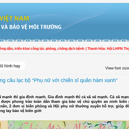
triển khai công tác phòng, chống dịch bệnh
| Thanh Hóa: Hội LHPN Thọ Xuân tíc
ô hình hay
View font size
ng câu lạc bộ “Phụ nữ với chiến sĩ quân hàm xanh”
 mạnh thì gia đình mạnh. Gia đình mạnh thì cả xã sẽ mạnh. Cả xã mạn
 được phong trào toàn dân tham gia bảo vệ chủ quyền an ninh biên 
 nên, 2 đơn vị biên phòng và Hội phụ nữ thường xuyên hỗ trợ, giúp đ
ng tay bảo vệ biên giới