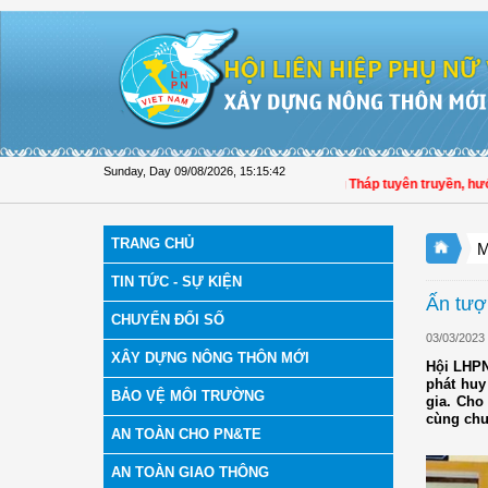
Skip to Content
Sunday, Day 09/08/2026
,
15:15:44
Hội LHPN tỉnh Đồng Tháp tuyên truyền, hướng dẫn, 
TRANG CHỦ
M
TIN TỨC - SỰ KIỆN
Ấn tượ
CHUYỂN ĐỔI SỐ
03/03/2023
XÂY DỰNG NÔNG THÔN MỚI
Hội LHPN
phát huy
BẢO VỆ MÔI TRƯỜNG
gia. Cho
cùng chu
AN TOÀN CHO PN&TE
AN TOÀN GIAO THÔNG