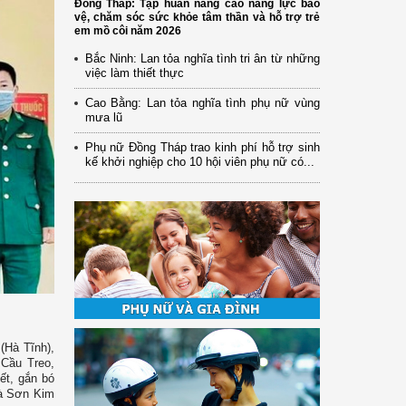
Đồng Tháp: Tập huấn nâng cao năng lực bảo
vệ, chăm sóc sức khỏe tâm thần và hỗ trợ trẻ
em mồ côi năm 2026
Bắc Ninh: Lan tỏa nghĩa tình tri ân từ những
việc làm thiết thực
Cao Bằng: Lan tỏa nghĩa tình phụ nữ vùng
mưa lũ
Phụ nữ Đồng Tháp trao kinh phí hỗ trợ sinh
kế khởi nghiệp cho 10 hội viên phụ nữ có...
(Hà Tĩnh),
 Cầu Treo,
ết, gắn bó
và Sơn Kim