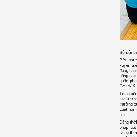
Bộ đội b
"Với phư
xuyên tr
đồng hành
nâng cao 
quốc phòn
Covid-19…
Trong côn
lực lượn
thường xu
Luật hôn 
gia.
Đồng thời
pháp luật
Đồng thời