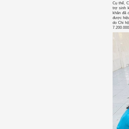
Cụ thể, C
trợ sinh 
khăn đã đ
được hiệu
do Chi hộ
7.200.000