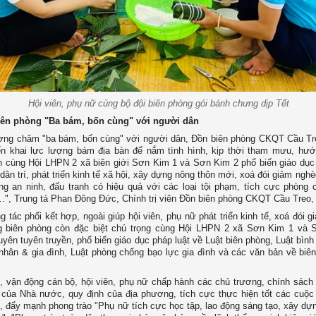
Hội viên, phụ nữ cùng bộ đội biên phòng gói bánh chưng dịp Tết
iên phòng "Ba bám, bốn cùng" với người dân
ơng châm "ba bám, bốn cùng" với người dân, Đồn biên phòng CKQT Cầu T
iển khai lực lượng bám địa bàn để nắm tình hình, kịp thời tham mưu, hư
 cùng Hội LHPN 2 xã biên giới Sơn Kim 1 và Sơn Kim 2 phổ biến giáo dục 
dân trí, phát triển kinh tế xã hội, xây dựng nông thôn mới, xoá đói giảm ngh
g an ninh, đấu tranh có hiệu quả với các loại tội phạm, tích cực phòng 
", Trung tá Phan Đông Đức, Chính trị viên Đồn biên phòng CKQT Cầu Treo, 
g tác phối kết hợp, ngoài giúp hội viên, phụ nữ phát triển kinh tế, xoá đói 
g biên phòng còn đặc biệt chú trọng cùng Hội LHPN 2 xã Sơn Kim 1 và 
yên tuyên truyền, phổ biến giáo dục pháp luật về Luật biên phòng, Luật bình
nhân & gia đình, Luật phòng chống bạo lực gia đình và các văn bản về biên
, vận động cán bộ, hội viên, phụ nữ chấp hành các chủ trương, chính sách
 của Nhà nước, quy định của địa phương, tích cực thực hiện tốt các cuộc
, đẩy mạnh phong trào "Phụ nữ tích cực học tập, lao động sáng tạo, xây dựn