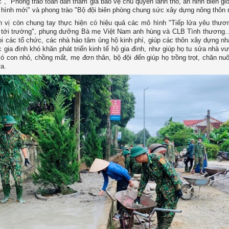
", "Phong trào toàn dân tham gia bảo vệ chủ quyền lãnh thổ, an ninh biên gi
h hình mới" và phong trào "Bộ đội biên phòng chung sức xây dựng nông thôn 
 vị còn chung tay thực hiện có hiệu quả các mô hình "Tiếp lửa yêu thươ
tới trường", phụng dưỡng Bà mẹ Việt Nam anh hùng và CLB Tình thương
ọi các tổ chức, các nhà hảo tâm ủng hộ kinh phí, giúp các thôn xây dựng nh
c gia đình khó khăn phát triển kinh tế hộ gia đình, như giúp họ tu sửa nhà v
có con nhỏ, chồng mất, mẹ đơn thân, bộ đội đến giúp họ trồng trọt, chăn nuô
ửa.