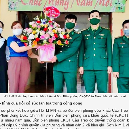
Hội LHPN xã tặng hoa cán bộ, chiến sĩ Đồn Biên phòng CKQT Cầu Treo nhân dịp năm mới
 hình của Hội có sức lan tỏa trong cộng đồng
 sự phối kết hợp giữa Hội LHPN và bộ đội biên phòng cửa khẩu Cầu Treo 
 Phan Đông Đức, Chính trị viên Đồn biên phòng cửa khẩu quốc tế (CKQT)
Từ nhiều năm qua, Đồn biên phòng CKQT Cầu Treo có truyền thống đoàn k
 với cấp uỷ chính quyền địa phương và nhân dân 2 xã biên giới Sơn Kim 1 