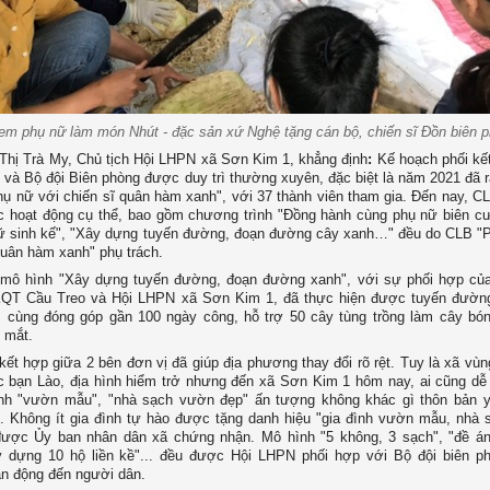
em phụ nữ làm món Nhút - đặc sản xứ Nghệ tặng cán bộ, chiến sĩ Đồn biên 
 Thị Trà My, Chủ tịch Hội LHPN xã Sơn Kim 1, khẳng định
:
Kế hoạch phối kế
và Bộ đội Biên phòng được duy trì thường xuyên, đặc biệt là năm 2021 đã 
hụ nữ với chiến sĩ quân hàm xanh", với 37 thành viên tham gia. Đến nay, C
ác hoạt động cụ thể, bao gồm chương trình "Đồng hành cùng phụ nữ biên c
nữ sinh kế", "Xây dựng tuyến đường, đoạn đường cây xanh…" đều do CLB "
quân hàm xanh" phụ trách.
g mô hình "Xây dựng tuyến đường, đoạn đường xanh", với sự phối hợp củ
QT Cầu Treo và Hội LHPN xã Sơn Kim 1, đã thực hiện được tuyến đường
 cùng đóng góp gần 100 ngày công, hỗ trợ 50 cây tùng trồng làm cây bón
 mắt.
kết hợp giữa 2 bên đơn vị đã giúp địa phương thay đổi rõ rệt. Tuy là xã vùn
 bạn Lào, địa hình hiểm trở nhưng đến xã Sơn Kim 1 hôm nay, ai cũng dễ
nh "vườn mẫu", "nhà sạch vườn đẹp" ấn tượng không khác gì thôn bản y
. Không ít gia đình tự hào được tặng danh hiệu "gia đình vườn mẫu, nhà
được Ủy ban nhân dân xã chứng nhận. Mô hình "5 không, 3 sạch", "đề án
ây dựng 10 hộ liền kề"... đều được Hội LHPN phối hợp với Bộ đội biên p
ận động đến người dân.