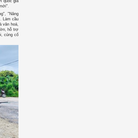
ới quốc gia
mới".
ng", "Nâng
… Làm cầu
à văn hoá,
ườn, hỗ trợ
i, củng cố