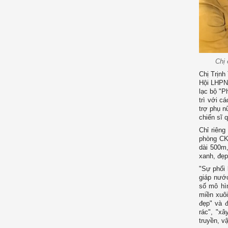
Chị 
Chị Trịnh
Hội LHPN 
lạc bộ "P
trì với c
trợ phụ 
chiến sĩ 
Chỉ riên
phòng CK
dài 500m,
xanh, đẹp
"Sự phối 
giáp nước
số mô hì
miền xuôi
đẹp" và 
rác", "x
truyền, v