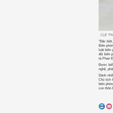
CLB "Ph
"Đặc biệt
Biên phòn
luật biên
đội biên 
tá Phan Đ
Được biết
nghệ, ph
Dành nhiề
Chủ tịch 
biên phòn
con thôn 