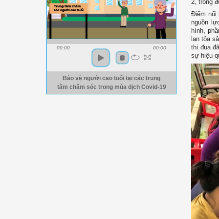
2, trong 
Điểm nổi 
nguồn lự
hình, phầ
lan tỏa s
thi đua đ
00:00
00:00
sự hiệu q
Bảo vệ người cao tuổi tại các trung
tâm chăm sóc trong mùa dịch Covid-19