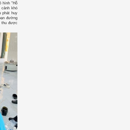
ô hình "Hỗ
n cảnh khó
u phát huy
 đoạn đường
i thu được