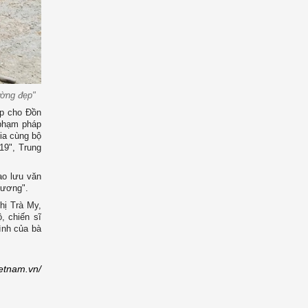
ường đẹp"
ấp cho Đồn
i phạm pháp
gia cùng bộ
19", Trung
ao lưu văn
cương".
hị Trà My,
, chiến sĩ
ình của bà
ietnam.vn/