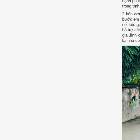
hạnh phúc
trong tìn
2 bên đơn
bước em 
nối kêu g
hỗ trợ cá
gia đình 
lại nhà c