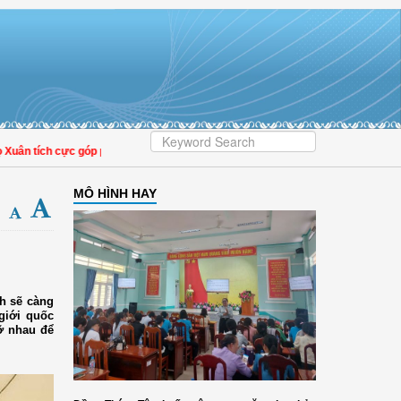
h cực góp phần nâng cao tỷ lệ người dân tham gia bảo hiểm y tế
MÔ HÌNH HAY
h sẽ càng
giới quốc
ỡ nhau để