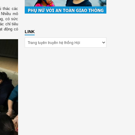
i thác các
. Nhiều mô
ng, có sức
ác chỉ tiêu
ạt động có
LINK