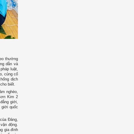
reo thường
ớng dẫn và
pháp luật,
èo, củng cố
chống dịch
cho biết.
giảm nghèo,
Sơn Kim 2
 đẳng giới,
 giới quốc
 của Đảng,
 vận động.
g gia đình