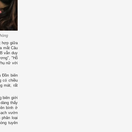
phòng
t hợp giữa
ra mắt Câu
LB vẫn duy
ương", "Hỗ
Phụ nữ với
a Đồn biên
 có chiều
g mát, rất
g biên giới
 dàng thấy
ên bình ở
 sạch vườn
 phân loại
hòng tuyên