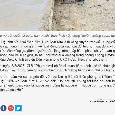
ụ nữ với chiến sĩ quân hàm xanh" thực hiện xây dựng "tuyến đường sạch, đ
, Hội phụ nữ 2 xã Sơn Kim 1 và Sơn Kim 2 thường xuyên trao đổi, cung c
g các nguồn tin có giá trị về hoạt động của các loại đối tượng, hoạt động v
 giới. Vận động gia đình, người thân, làng xóm chấp hành pháp luật và tham 
phòng bảo vệ biên giới, là hậu phương của đơn vị trong phòng chống Covid-
ông Đức, Chính trị viên Đồn biên phòng CKQT Cầu Treo, cho biết thêm.
, ngày 5/3/2023, CLB "Phụ nữ với chiến sĩ quân hàm xanh" sẽ tổ chức gi
át động xây dựng thêm Quỹ cho chương trình "Đồng hành cùng phụ nữ biên 
u tình cảm và sự tin yêu đối với lực lượng Bộ đội Biên phòng, chị Trịnh T
Hội LHPN xã Sơn Kim 1, vui vẻ nói: "Hội phụ nữ chúng tôi luôn coi cán bộ
g là người bạn, vừa là người anh, cũng là người em, người con trong gia đ
bản và của Hội".
https://phunuv