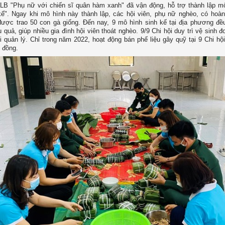
LB "Phụ nữ với chiến sĩ quân hàm xanh" đã vận động, hỗ trợ thành lập m
kế". Ngay khi mô hình này thành lập, các hội viên, phụ nữ nghèo, có hoà
ược trao 50 con gà giống. Đến nay, 9 mô hình sinh kế tại địa phương đề
 quả, giúp nhiều gia đình hội viên thoát nghèo. 9/9 Chi hội duy trì vệ sinh
i quản lý. Chỉ trong năm 2022, hoạt động bán phế liệu gây quỹ tại 9 Chi hộ
 đồng.