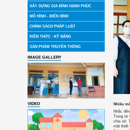
XÂY DỰNG GIA ĐÌNH HẠNH PHÚC
MÔ HÌNH - ĐIỂN HÌNH
CHÍNH SÁCH PHÁP LUẬT
KIẾN THỨC - KỸ NĂNG
SẢN PHẨM TRUYỀN THÔNG
IMAGE GALLERY
VIDEO
Nhiều mô
Nhắc đến
Trung tá
chia sẻ:
mật thiết