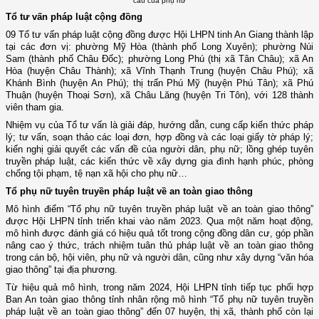
cầu của phụ nữ
Tổ tư vấn pháp luật cộng đồng
09 Tổ tư vấn pháp luật cộng đồng được Hội LHPN tinh An Giang thành lập
tại các đơn vị: phường Mỹ Hòa (thành phố Long Xuyên); phường Núi
Sam (thành phố Châu Đốc); phường Long Phú (thị xã Tân Châu); xã An
Hòa (huyện Châu Thành); xã Vĩnh Thạnh Trung (huyện Châu Phú); xã
Khánh Bình (huyện An Phú); thị trấn Phú Mỹ (huyện Phú Tân); xã Phú
Thuận (huyện Thoại Sơn), xã Châu Lăng (huyện Tri Tôn), với 128 thành
viên tham gia.
Nhiệm vụ của Tổ tư vấn là giải đáp, hướng dẫn, cung cấp kiến thức pháp
lý; tư vấn, soạn thảo các loại đơn, hợp đồng và các loại giấy tờ pháp lý;
kiến nghị giải quyết các vấn đề của người dân, phụ nữ; lồng ghép tuyên
truyền pháp luật, các kiến thức về xây dựng gia đình hạnh phúc, phòng
chống tội phạm, tệ nạn xã hội cho phụ nữ…
Tổ phụ nữ tuyên truyền pháp luật về an toàn giao thông
Mô hình điểm “Tổ phụ nữ tuyên truyền pháp luật về an toàn giao thông”
được Hội LHPN tỉnh triển khai vào năm 2023. Qua một năm hoạt động,
mô hình được đánh giá có hiệu quả tốt trong cộng đồng dân cư, góp phần
nâng cao ý thức, trách nhiệm tuân thủ pháp luật về an toàn giao thông
trong cán bộ, hội viên, phụ nữ và người dân, cũng như xây dựng “văn hóa
giao thông” tại địa phương.
Từ hiệu quả mô hình, trong năm 2024, Hội LHPN tỉnh tiếp tục phối hợp
Ban An toàn giao thông tỉnh nhân rộng mô hình “Tổ phụ nữ tuyên truyền
pháp luật về an toàn giao thông” đến 07 huyện, thị xã, thành phố còn lại