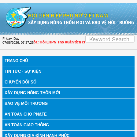
Skip to Content
Friday, Day
 bệnh
| Thanh Hóa: Hội LHPN Thọ Xuân tích cực góp phần nâng cao tỷ lệ người 
07/08/2026
,
07:37:26
TRANG CHỦ
TIN TỨC - SỰ KIỆN
CHUYỂN ĐỔI SỐ
XÂY DỰNG NÔNG THÔN MỚI
BẢO VỆ MÔI TRƯỜNG
AN TOÀN CHO PN&TE
AN TOÀN GIAO THÔNG
XÂY DỰNG GIA ĐÌNH HẠNH PHÚC