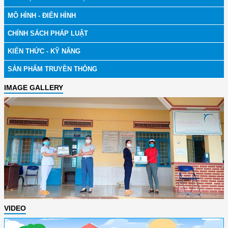
MÔ HÌNH - ĐIỂN HÌNH
CHÍNH SÁCH PHÁP LUẬT
KIẾN THỨC - KỸ NĂNG
SẢN PHẨM TRUYỀN THÔNG
IMAGE GALLERY
VIDEO