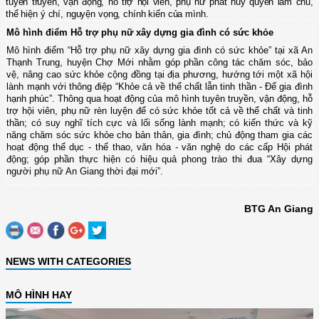
tuyên truyền, vận động, hỗ trợ hội viên, phụ nữ phát huy quyền làm chủ,
thể hiện ý chí, nguyện vọng, chính kiến của mình.
Mô hình điểm Hỗ trợ phụ nữ xây dựng gia đình có sức khỏe
Mô hình điểm “Hỗ trợ phụ nữ xây dựng gia đình có sức khỏe” tại xã An
Thạnh Trung, huyện Chợ Mới
nhằm góp phần công tác chăm sóc, bảo
vệ, nâng cao sức khỏe cộng đồng tại địa phương, hướng tới một xã hội
lành mạnh với thông điệp “Khỏe cả về thể chất lẫn tinh thần - Để gia đình
hạnh phúc
”. Thông qua hoạt động của mô hình tuyên truyền, vận động, hỗ
trợ hội viên, phụ nữ rèn luyện để có sức khỏe tốt cả về thể chất và tinh
thần; có suy nghĩ tích cực và lối sống lành mạnh; có kiến thức và kỹ
năng chăm sóc sức khỏe cho bản thân, gia đình; chủ động tham gia các
hoạt động thể dục - thể thao, văn hóa - văn nghệ do các cấp Hội phát
động; góp phần thực hiện có hiệu quả phong trào thi đua “Xây dựng
người phụ nữ An Giang thời đại mới”.
BTG An Giang
NEWS WITH CATEGORIES
MÔ HÌNH HAY