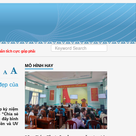
góp phần nâng cao tỷ lệ người dân tham gia bảo hiểm y tế
MÔ HÌNH HAY
 đẹp của
p kỷ niệm
 “Chia sẻ
c đẩy bình
iền và UV