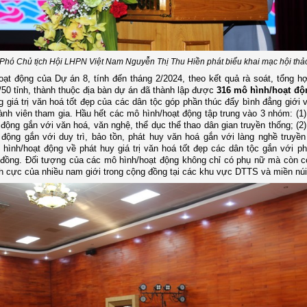
Phó Chủ tịch Hội LHPN Việt Nam Nguyễn Thị Thu Hiền phát biểu khai mạc hội thả
oạt động của Dự án 8, tính đến tháng 2/2024, theo kết quả rà soát, tổng 
8/50 tỉnh, thành thuộc địa bàn dự án đã thành lập được
316
mô hình/hoạt độ
 giá trị văn hoá tốt đẹp của các dân tộc góp phần thúc đẩy bình đẳng giới 
ành viên tham gia. Hầu hết các mô hình/hoạt động tập trung vào 3 nhóm: (
 động gắn với văn hoá, văn nghệ, thể dục thể thao dân gian truyền thống; (
 động gắn với duy trì, bảo tồn, phát huy văn hoá gắn với làng nghề truyền 
ình/hoạt động về phát huy giá trị văn hoá tốt đẹp các dân tộc gắn với phá
 đồng. Đối tượng của các mô hình/hoạt động không chỉ có phụ nữ mà còn 
ích cực của nhiều nam giới trong cộng đồng tại các khu vực DTTS và miền núi