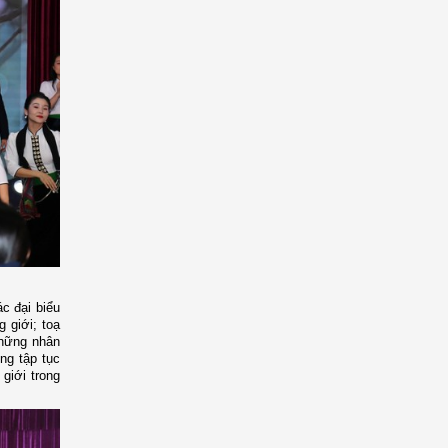
ác đại biểu
g giới; toạ
những nhân
ng tập tục
giới trong