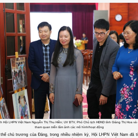
ch Hội LHPN Việt Nam Nguyễn Thị Thu Hiền; UV BTV, Phó Chủ tịch HĐND tỉnh Giàng Thị Hoa và 
tham quan triển lãm ảnh các mô hình/hoạt động
thể chủ trương của Đảng, trong nhiều nhiệm kỳ, Hội LHPN Việt Nam đã t