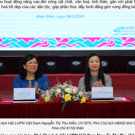
u hoạt động nâng cao đời sống vật chất, văn hoá, tinh thần, gắn với phát
ăn hoá tốt đẹp của các dân tộc, góp phần thúc đẩy bình đẳng giới vùng đồng 
 tịch Hội LHPN Việt Nam Nguyễn Thị Thu Hiền; UV BTV, Phó Chủ tịch HĐND tỉnh 
Hoa chủ trì hội thảo