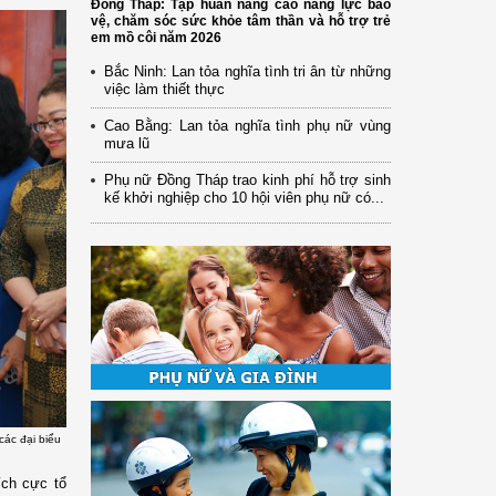
Đồng Tháp: Tập huấn nâng cao năng lực bảo
vệ, chăm sóc sức khỏe tâm thần và hỗ trợ trẻ
em mồ côi năm 2026
Bắc Ninh: Lan tỏa nghĩa tình tri ân từ những
việc làm thiết thực
Cao Bằng: Lan tỏa nghĩa tình phụ nữ vùng
mưa lũ
Phụ nữ Đồng Tháp trao kinh phí hỗ trợ sinh
kế khởi nghiệp cho 10 hội viên phụ nữ có...
các đại biểu
ích cực tổ