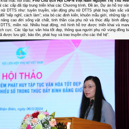
 khai mạc hội thảo,
Phó Chủ tịch Hội LHPN Việt Nam Nguyễn Thị Thu Hiề
 các cấp đã tập trung triển khai các Chương trình, Đề án, Dự án hỗ trợ nâ
 nữ DTTS như: tuyên truyền, vận động phụ nữ DTTS phát huy bản sắc vă
 đổi “nếp nghĩ, cách làm”; xóa bỏ các định kiến, khuôn mẫu giới, những tập 
nâng cao đời sống vật chất, tinh thần của phụ nữ và thúc đẩy bình đẳng
DTTS, miền núi. Nhiều hoạt động, mô hình hỗ trợ được triển khai và mang
ích cực. Các tập tục văn hóa tốt đẹp, thông qua người phụ nữ vùng đồng b
đã được lưu giữ, bảo tồn, phát huy và trao truyền cho các thế hệ”.