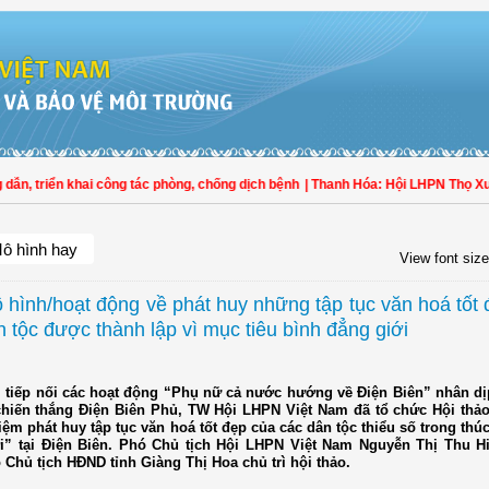
hai công tác phòng, chống dịch bệnh
| Thanh Hóa: Hội LHPN Thọ Xuân tích cực 
ô hình hay
View font size
 hình/hoạt động về phát huy những tập tục văn hoá tốt
 tộc được thành lập vì mục tiêu bình đẳng giới
, tiếp nối các hoạt động “Phụ nữ cả nước hướng về Điện Biên” nhân dị
hiến thắng Điện Biên Phủ, TW Hội LHPN Việt Nam đã tổ chức Hội thảo
ệm phát huy tập tục văn hoá tốt đẹp của các dân tộc thiểu số trong thú
i” tại Điện Biên. Phó Chủ tịch Hội LHPN Việt Nam Nguyễn Thị Thu H
 Chủ tịch HĐND tỉnh Giàng Thị Hoa chủ trì hội thảo.