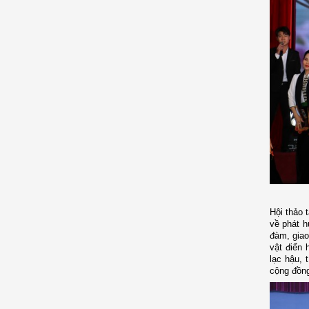
Hội thảo 
về phát h
đàm, giao
vật điển 
lạc hậu, 
cộng đồn