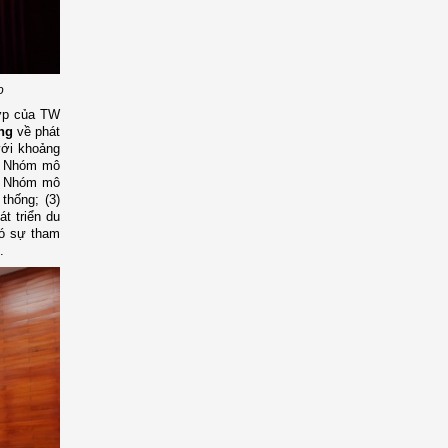
o
hợp của TW
ng
về phát
với khoảng
1) Nhóm mô
2) Nhóm mô
thống; (3)
t triển du
có sự tham
.