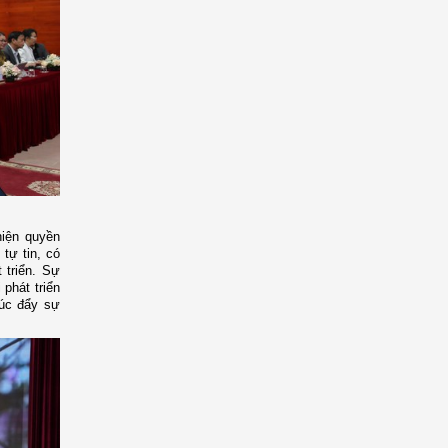
hiện quyền
tự tin, có
 triển. Sự
 phát triển
húc đẩy sự