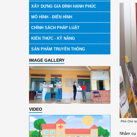
XÂY DỰNG GIA ĐÌNH HẠNH PHÚC
MÔ HÌNH - ĐIỂN HÌNH
CHÍNH SÁCH PHÁP LUẬT
KIẾN THỨC - KỸ NĂNG
SẢN PHẨM TRUYỀN THÔNG
IMAGE GALLERY
VIDEO
Phó Chủ tị
Nhằm cụ 