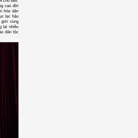
n
cho biết:
ng cao đời
n hóa dân
tục lạc hậu
 giới vùng
 lại nhiều
ào dân tộc