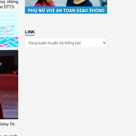
 huy những
bào DTTS.
LINK
Giàng Thị