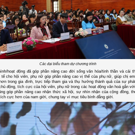
Các đại biểu tham dự chương trình
ình/hoạt động đã góp phần nâng cao đời sống văn hóa/tinh thần và cải t
 tế cho hội viên, phụ nữ góp phần nâng cao vị thế của phụ nữ, giúp chị em 
 hơn trong gia đình, trực tiếp tham gia và thụ hưởng thành quả của sự phát
chủ động, tích cực của hội viên, phụ nữ trong các hoạt động văn hoá gắn với
cũng góp phần nâng cao nhận thức xã hội, sự nhìn nhận của cộng đồng, t
tích cực hơn của nam giới, chung tay vì mục tiêu bình đẳng giới.