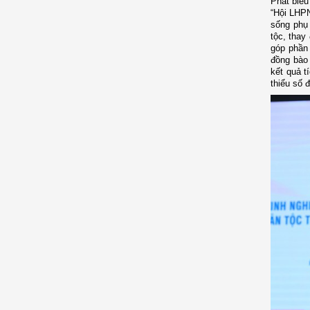
Phát biểu
“Hội LHPN
sống phụ
tộc, thay
góp phần 
đồng bào 
kết quả t
thiểu số 