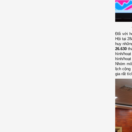
Đối với h
Hội tại 2
huy những
26.630
th
hình/hoạt
hình/hoạt
Nhóm mô h
lịch cộng
gia rất t