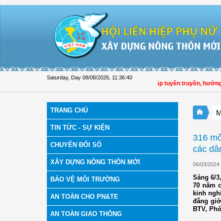
Skip to Content
Saturday, Day 08/08/2026
,
11:36:42
Hội LHPN tỉnh Đồng Tháp tuyên truyền, hướng dẫn, triển k
TRANG CHỦ
M
TIN TỨC - SỰ KIỆN
316 mô
CHUYỂN ĐỔI SỐ
các dân
XÂY DỰNG NÔNG THÔN MỚI
06/03/2024
Sáng 6/3
BẢO VỆ MÔI TRƯỜNG
70 năm c
kinh nghi
AN TOÀN CHO PN&TE
đẳng giớ
BTV, Phó
AN TOÀN GIAO THÔNG