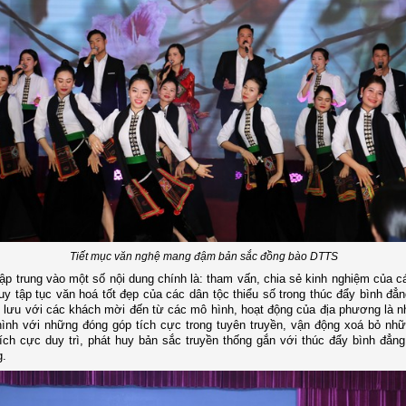
Tiết mục văn nghệ mang đậm bản sắc đồng bào DTTS
tập trung vào một số nội dung chính là: tham vấn, chia sẻ kinh nghiệm của c
uy tập tục văn hoá tốt đẹp của các dân tộc thiểu số trong thúc đẩy bình đẳn
 lưu với các khách mời đến từ các mô hình, hoạt động của địa phương là 
hình với những đóng góp tích cực trong tuyên truyền, vận động xoá bỏ nhữ
tích cực duy trì, phát huy bản sắc truyền thống gắn với thúc đẩy bình đẳng 
g.