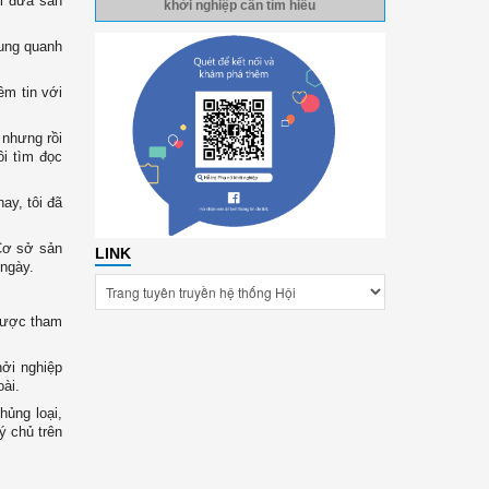
i đưa sản
khởi nghiệp cần tìm hiểu
xung quanh
ềm tin với
 nhưng rồi
ôi tìm đọc
ay, tôi đã
 Cơ sở sản
LINK
/ngày.
 được tham
ởi nghiệp
oài.
hủng loại,
ý chủ trên