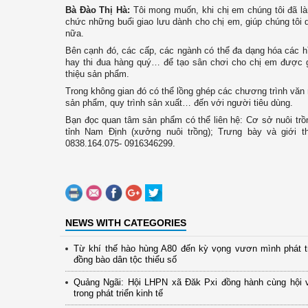
Bà Đào Thị Hà:
Tôi mong muốn, khi chị em chúng tôi đã là
chức những buổi giao lưu dành cho chị em, giúp chúng tôi
nữa.
Bên cạnh đó, các cấp, các ngành có thể đa dạng hóa các hìn
hay thi đua hàng quý… để tạo sân chơi cho chị em được g
thiệu sản phẩm.
Trong không gian đó có thể lồng ghép các chương trình văn 
sản phẩm, quy trình sản xuất… đến với người tiêu dùng.
Bạn đọc quan tâm sản phẩm có thể liên hệ: Cơ sở nuôi tr
tỉnh Nam Định (xưởng nuôi trồng); Trưng bày và giới 
0838.164.075- 0916346299.
NEWS WITH CATEGORIES
Từ khí thế hào hùng A80 đến kỳ vọng vươn mình phát t
đồng bào dân tộc thiểu số
Quảng Ngãi: Hội LHPN xã Đăk Pxi đồng hành cùng hội 
trong phát triển kinh tế