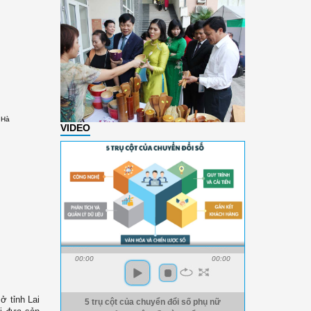
 Hà
VIDEO
00:00
00:00
ở tỉnh Lai
5 trụ cột của chuyển đổi số phụ nữ