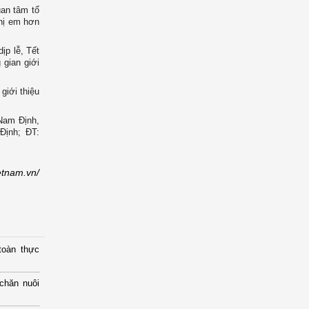
uan tâm tổ
chị em hơn
ịp lễ, Tết
 gian giới
giới thiệu
 Nam Định,
Định; ĐT:
etnam.vn/
toàn thực
chăn nuôi