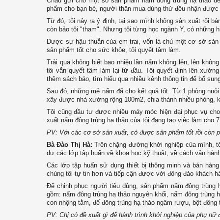
Châu gửi cho một số sản phẩm nấm đông trùng hạ thảo để 
phẩm cho bạn bè, người thân mua dùng thử đều nhận được 
Từ đó, tôi nảy ra ý định, tại sao mình không sản xuất rồi b
còn bảo tôi "tham". Nhưng tôi từng học ngành Y, có những hi
Được sự hậu thuẫn của em trai, vốn là chủ một cơ sở sản x
sản phẩm tốt cho sức khỏe, tôi quyết tâm làm.
Trải qua không biết bao nhiều lần nấm không lên, lên không
tôi vẫn quyết tâm làm lại từ đầu. Tôi quyết định lên xưởng
thêm sách báo, tìm hiểu qua nhiều kênh thông tin để bổ sun
Sau đó, những mẻ nấm đã cho kết quả tốt. Từ 1 phòng nuôi c
xây được nhà xưởng rộng 100m2, chia thành nhiều phòng, kh
Tôi cũng đầu tư được nhiều máy móc hiện đại phục vụ cho
xuất nấm đông trùng hạ thảo của tôi đang tạo việc làm cho 
PV: Với các cơ sở sản xuất, có được sản phẩm tốt rồi còn ph
Bà Đào Thị Hà:
Trên chặng đường khởi nghiệp của mình, tô
dự các lớp tập huấn về khoa học kỹ thuật, về cách vận hà
Các lớp tập huấn sử dụng thiết bị thông minh và bán hàn
chúng tôi tự tin hơn và tiếp cận được với đông đảo khách h
Để chinh phục người tiêu dùng, sản phẩm nấm đông trùng 
gồm: nấm đông trùng hạ thảo nguyên khối, nấm đông trùng hạ
con nhộng tằm, đế đông trùng hạ thảo ngâm rượu, bột đông
PV: Chị có đề xuất gì để hành trình khởi nghiệp của phụ nữ 