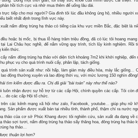
uống. Dùng một thời gian, tôi thấy sức khỏe của mình được cải thiện. Tô
phản hồi tích cực và nhờ mua thêm để uống lâu dài.
án trực tiếp cho mọi người? Gia đình tôi lúc đầu không ủng hộ, nhiều người 
ểu biết nhất định trong lĩnh vực này.
uất nấm đông trùng hạ thảo có tiếng của khu vực miền Bắc, đặc biệt là ni
 đều hoặc bị mốc, bị thua lỗ hàng trăm triệu đồng, đã có lúc tôi hoang mang
 tại Lai Châu học nghề, để nắm vững quy trình, tích lũy kinh nghiệm. Rồi t
g kiến thức.
ấy nấm đông trùng hạ thảo với diện tích khoảng 7m2 khi khởi nghiệp, đến n
u phục vụ cho quá trình nuôi cấy, phân lập, tách giống.
 quá trình sản xuất như: nồi hấp, làm giàn máy điều hòa, máy lắc giống…
7 lao động thường xuyên và lao động thời vụ, với mức lương 150 nghìn đồng
ải tìm kiếm được đầu ra. Chị đã giải "bài toán" này như thế nào?
i luôn nhận được sự hỗ trợ từ các cấp Hội, chính quyền các cấp. Tôi còn
nh… do các cấp Hội tổ chức.
g trên các kênh mạng xã hội như zalo, Facebook, youtube… giúp phụ nữ kh
àng. Sản phẩm được xuất bán tại nhiều tỉnh, thành phố, thậm chí ra nước ng
hạ thảo của cơ sở Phúc Khang được tôi nghiên cứu, sản xuất đa dạng về c
 thảo sợi tươi, nấm đông trùng hạ thảo sấy thăng hoa, đông trùng hạ thảo k
 trùng hạ thảo…
được thuận lợi hơn?