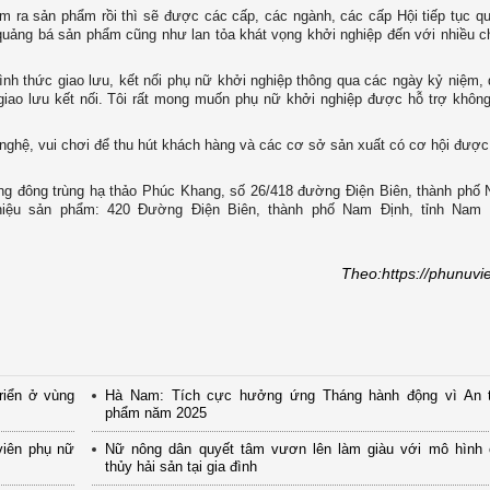
m ra sản phẩm rồi thì sẽ được các cấp, các ngành, các cấp Hội tiếp tục q
 quảng bá sản phẩm cũng như lan tỏa khát vọng khởi nghiệp đến với nhiều 
h thức giao lưu, kết nối phụ nữ khởi nghiệp thông qua các ngày kỷ niệm, d
iao lưu kết nối. Tôi rất mong muốn phụ nữ khởi nghiệp được hỗ trợ không
nghệ, vui chơi để thu hút khách hàng và các cơ sở sản xuất có cơ hội được 
ồng đông trùng hạ thảo Phúc Khang, số 26/418 đường Điện Biên, thành phố
thiệu sản phẩm: 420 Đường Điện Biên, thành phố Nam Định, tỉnh Nam 
Theo:https://phunuvi
riển ở vùng
Hà Nam: Tích cực hưởng ứng Tháng hành động vì An 
phẩm năm 2025
viên phụ nữ
Nữ nông dân quyết tâm vươn lên làm giàu với mô hình 
thủy hải sản tại gia đình