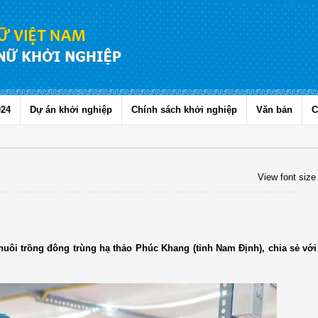
024
Dự án khởi nghiệp
Chính sách khởi nghiệp
Văn bản
C
View font size
 nuôi trồng đông trùng hạ thảo Phúc Khang (tỉnh Nam Định), chia sẻ vớ