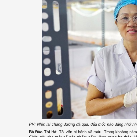
PV: Nhìn lại chặng đường đã qua, dấu mốc nào đáng nhớ nh
Bà Đào Thị Hà
: Tôi vốn bị bệnh về máu. Trong khoảng năm