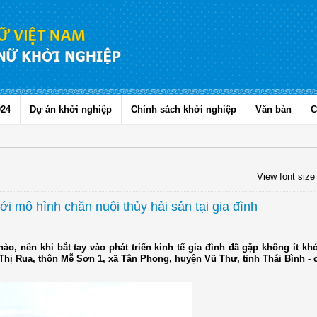
024
Dự án khởi nghiệp
Chính sách khởi nghiệp
Văn bản
C
View font size
i mô hình chăn nuôi thủy hải sản tại gia đình
o, nên khi bắt tay vào phát triển kinh tế gia đình đã gặp không ít kh
Thị Rua, thôn Mễ Sơn 1, xã Tân Phong, huyện Vũ Thư, tỉnh Thái Bình - c