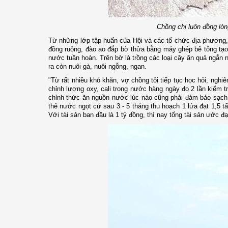
Chồng chị luôn đồng lò
Từ những lớp tập huấn của Hội và các tổ chức địa phương, c
đồng ruộng, đào ao đắp bờ thửa bằng máy ghép bê tông tạo 
nước tuần hoàn. Trên bờ là trồng các loại cây ăn quả ngắn n
ra còn nuôi gà, nuôi ngỗng, ngan.
"Từ rất nhiều khó khăn, vợ chồng tôi tiếp tục học hỏi, ng
chỉnh lượng oxy, cali trong nước hàng ngày đo 2 lần kiểm t
chỉnh thức ăn nguồn nước lúc nào cũng phải đảm bảo sạch để
thẻ nước ngọt cứ sau 3 - 5 tháng thu hoạch 1 lứa đạt 1,5 tấn
Với tài sản ban đầu là 1 tỷ đồng, thì nay tổng tài sản ước đạ