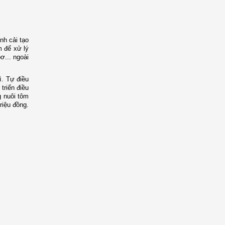
nh cải tạo
m để xử lý
ơ... ngoài
ì. Tự điều
triển điều
g nuôi tôm
riệu đồng.