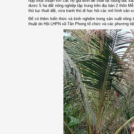
họp thỏa thuận với các hộ gia đình để thuê lại ruộng đất xấu
được 5 ha đất nông nghiệp tập trung trên địa bàn 2 thôn Mễ
thủ tục thuê đất, vừa tranh thủ đi học hỏi các mô hình sản 
Để có thêm kiến thức và kinh nghiệm trong sản xuất nông t
thuật do Hội LHPN xã Tân Phong tổ chức và các phương tiện