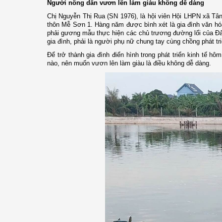
Người nông dân vươn lên làm giàu không dễ dàng
Chị Nguyễn Thị Rua (SN 1976), là hội viên Hội LHPN xã Tân
thôn Mễ Sơn 1. Hàng năm được bình xét là gia đình văn hóa t
phải gương mẫu thực hiện các chủ trương đường lối của Đả
gia đình, phải là người phụ nữ chung tay cùng chồng phát triể
Để trở thành gia đình điển hình trong phát triển kinh tế h
nào, nên muốn vươn lên làm giàu là điều không dễ dàng.