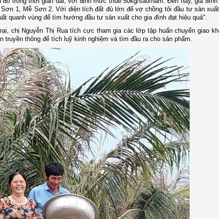
 đó trong thời gian dài, với định mức thuê 50kg/sào/năm. Đến nay, gia đình t
 Sơn 1, Mễ Sơn 2. Với diện tích đất đủ lớn để vợ chồng tôi đầu tư sản xuấ
xuất quanh vùng để tìm hướng đầu tư sản xuất cho gia đình đạt hiệu quả".
rại, chị Nguyễn Thị Rua tích cực tham gia các lớp tập huấn chuyển giao k
 truyền thông để tích luỹ kinh nghiệm và tìm đầu ra cho sản phẩm.