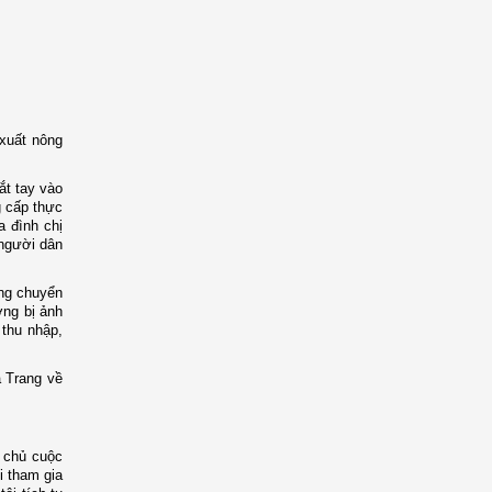
 xuất nông
ắt tay vào
g cấp thực
a đình chị
 người dân
ng chuyển
ờng bị ảnh
 thu nhập,
a Trang về
 chủ cuộc
i tham gia