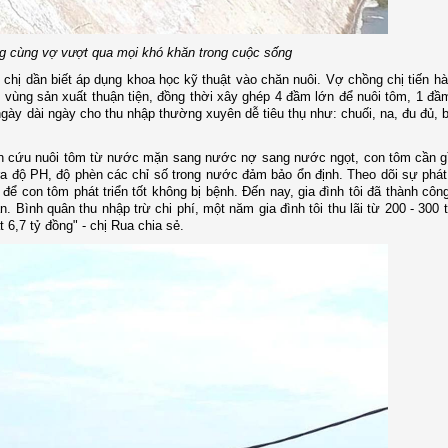
ng cùng vợ vượt qua mọi khó khăn trong cuộc sống
hị dần biết áp dụng khoa học kỹ thuật vào chăn nuôi. Vợ chồng chị tiến hà
vùng sản xuất thuận tiện, đồng thời xây ghép 4 đầm lớn để nuôi tôm, 1 đầ
gày dài ngày cho thu nhập thường xuyên dễ tiêu thụ như: chuối, na, đu đủ, b
hiên cứu nuôi tôm từ nước mặn sang nước nợ sang nước ngọt, con tôm cần g
ra độ PH, độ phèn các chỉ số trong nước đảm bảo ổn định. Theo dõi sự phát 
 con tôm phát triển tốt không bị bệnh. Đến nay, gia đình tôi đã thành côn
. Bình quân thu nhập trừ chi phí, một năm gia đình tôi thu lãi từ 200 - 300 t
t 6,7 tỷ đồng" - chị Rua chia sẻ.