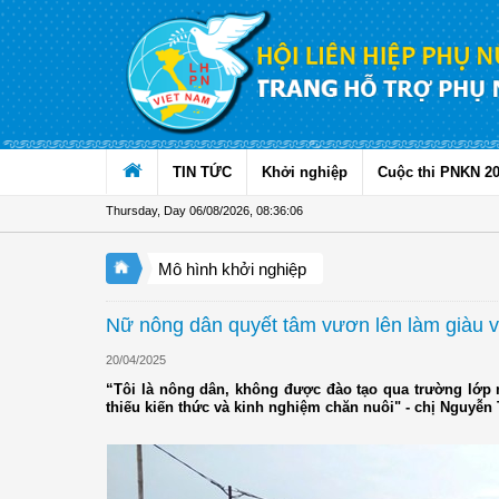
Skip to Content
TIN TỨC
Khởi nghiệp
Cuộc thi PNKN 2
Thursday, Day 06/08/2026
,
08:36:08
Mô hình khởi nghiệp
Nữ nông dân quyết tâm vươn lên làm giàu vớ
20/04/2025
“Tôi là nông dân, không được đào tạo qua trường lớp nà
thiếu kiến thức và kinh nghiệm chăn nuôi" - chị Nguyễn 