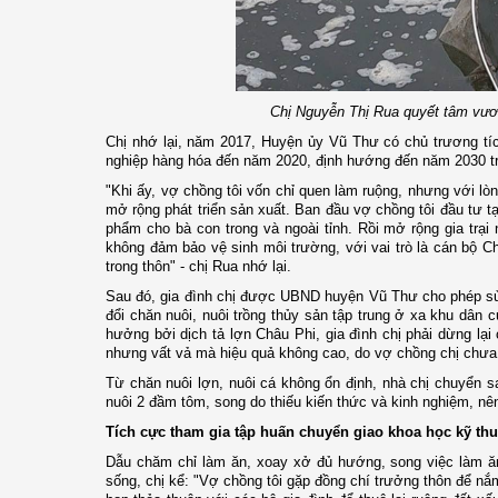
Chị Nguyễn Thị Rua quyết tâm vươn 
Chị nhớ lại, năm 2017, Huyện ủy Vũ Thư có chủ trương tíc
nghiệp hàng hóa đến năm 2020, định hướng đến năm 2030 t
"Khi ấy, vợ chồng tôi vốn chỉ quen làm ruộng, nhưng với l
mở rộng phát triển sản xuất. Ban đầu vợ chồng tôi đầu tư t
phẩm cho bà con trong và ngoài tỉnh. Rồi mở rộng gia trại 
không đảm bảo vệ sinh môi trường, với vai trò là cán bộ 
trong thôn" - chị Rua nhớ lại.
Sau đó, gia đình chị được UBND huyện Vũ Thư cho phép sử
đổi chăn nuôi, nuôi trồng thủy sản tập trung ở xa khu dân c
hưởng bởi dịch tả lợn Châu Phi, gia đình chị phải dừng lại
nhưng vất vả mà hiệu quả không cao, do vợ chồng chị chưa
Từ chăn nuôi lợn, nuôi cá không ổn định, nhà chị chuyển 
nuôi 2 đầm tôm, song do thiếu kiến thức và kinh nghiệm, nên
Tích cực tham gia tập huấn chuyển giao khoa học kỹ thu
Dẫu chăm chỉ làm ăn, xoay xở đủ hướng, song việc làm ăn
sống, chị kể: "Vợ chồng tôi gặp đồng chí trưởng thôn để nắ