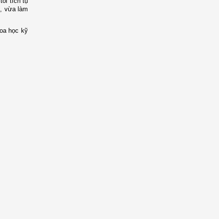
ôi tích tụ
t, vừa làm
hoa học kỹ