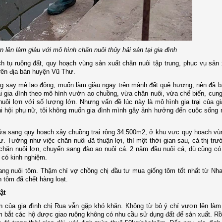
lên làm giàu với mô hình chăn nuôi thủy hải sản tại gia đình
h tụ ruộng đất, quy hoạch vùng sản xuất chăn nuôi tập trung, phục vụ sản
rên địa bàn huyện Vũ Thư.
òng say mê lao động, muốn làm giàu ngay trên mảnh đất quê hương, nên đã b
ại gia đình theo mô hình vườn ao chuồng, vừa chăn nuôi, vừa chế biến, cun
nuôi lợn với số lượng lớn. Nhưng vấn đề lúc này là mô hình gia trại của gi
Chi hội phụ nữ, tôi không muốn gia đình mình gây ảnh hưởng đến cuộc sống
a sang quy hoạch xây chuồng trại rộng 34.500m2, ở khu vực quy hoạch vù
ư. Tưởng như việc chăn nuôi đã thuận lợi, thì một thời gian sau, cả thị trư
 chăn nuôi lợn, chuyển sang đào ao nuôi cá. 2 năm đầu nuôi cá, dù cũng có
 có kinh nghiệm.
sang nuôi tôm. Thậm chí vợ chồng chị đầu tư mua giống tôm tốt nhất từ Nh
 tôm đã chết hàng loạt.
ật
 của gia đình chị Rua vẫn gặp khó khăn. Không từ bỏ ý chí vươn lên làm
m bắt các hộ được giao ruộng không có nhu cầu sử dụng đất để sản xuất. Rồ