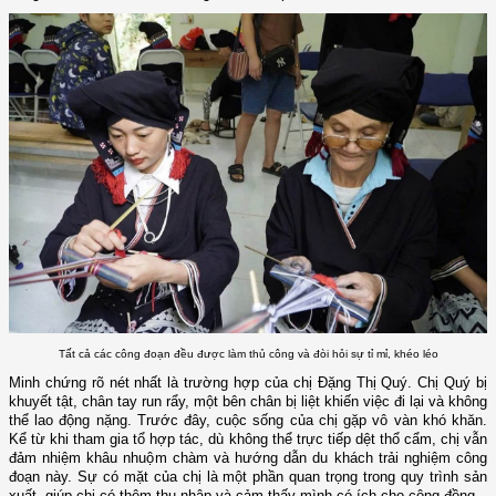
Tất cả các công đoạn đều được làm thủ công và đòi hỏi sự tỉ mỉ, khéo léo
Minh chứng rõ nét nhất là trường hợp của chị Đặng Thị Quý. Chị Quý bị
khuyết tật, chân tay run rẩy, một bên chân bị liệt khiến việc đi lại và không
thể lao động nặng. Trước đây, cuộc sống của chị gặp vô vàn khó khăn.
Kể từ khi tham gia tổ hợp tác, dù không thể trực tiếp dệt thổ cẩm, chị vẫn
đảm nhiệm khâu nhuộm chàm và hướng dẫn du khách trải nghiệm công
đoạn này. Sự có mặt của chị là một phần quan trọng trong quy trình sản
xuất, giúp chị có thêm thu nhập và cảm thấy mình có ích cho cộng đồng.