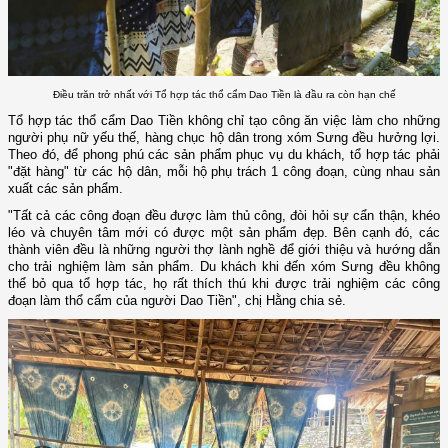
Điều trăn trở nhất với Tổ hợp tác thổ cẩm Dao Tiền là đầu ra còn hạn chế
Tổ hợp tác thổ cẩm Dao Tiền không chỉ tạo công ăn việc làm cho những
người phụ nữ yếu thế, hàng chục hộ dân trong xóm Sưng đều hưởng lợi.
Theo đó, để phong phú các sản phẩm phục vụ du khách, tổ hợp tác phải
"đặt hàng" từ các hộ dân, mỗi hộ phụ trách 1 công đoạn, cùng nhau sản
xuất các sản phẩm.
"Tất cả các công đoạn đều được làm thủ công, đòi hỏi sự cẩn thận, khéo
léo và chuyên tâm mới có được một sản phẩm đẹp. Bên cạnh đó, các
thành viên đều là những người thợ lành nghề để giới thiệu và hướng dẫn
cho trải nghiệm làm sản phẩm. Du khách khi đến xóm Sưng đều không
thể bỏ qua tổ hợp tác, họ rất thích thú khi được trải nghiệm các công
đoạn làm thổ cẩm của người Dao Tiền", chị Hằng chia sẻ.