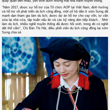
quây quần bên nhau, yên bình dưới những mái nhà tranh truyền thống.
"Năm 2017, được sự hỗ trợ của Tổ chức AOP tại Việt Nam, định hướng
và hỗ trợ về phát triển du lịch cộng đồng, một số hộ dân ở xóm Sưng đã
mạnh dạn tham gia làm du lịch, được dự án hỗ trợ cho vay vốn, tư vấn
sửa lại nhà cửa, tập huấn nấu ăn và các kỹ năng đón tiếp khách… Nhờ
làm du lịch, nhiều nghề truyền thống đã được hồi sinh, trong đó có nghề
dệt thổ cẩm", Chị Bàn Thị Hải, điều phối viên du lịch cộng đồng tại xóm
Sưng chia sẻ.