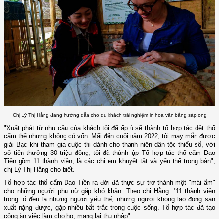
Chị Lý Thị Hằng đang hướng dẫn cho du khách trải nghiệm in hoa văn bằng sáp ong
"Xuất phát từ nhu cầu của khách tôi đã ấp ủ sẽ thành tổ hợp tác dệt thổ
cẩm thế nhưng không có vốn. Mãi đến cuối năm 2022, tôi may mắn được
giải Bạc khi tham gia cuộc thi dành cho thanh niên dân tộc thiểu số, với
số tiền thưởng 30 triệu đồng, tôi đã thành lập Tổ hợp tác thổ cẩm Dao
Tiền gồm 11 thành viên, là các chị em khuyết tật và yếu thế trong bản",
chị Lý Thị Hằng cho biết.
Tổ hợp tác thổ cẩm Dao Tiền ra đời đã thực sự trở thành một "mái ấm"
cho những người phụ nữ gặp khó khăn. Theo chị Hằng: "11 thành viên
trong tổ đều là những người yếu thế, những người không lao động sản
xuất nặng được, gặp nhiều bất trắc trong cuộc sống. Tổ hợp tác đã tạo
công ăn việc làm cho họ, mang lại thu nhập".