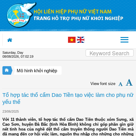
Skip to Content
Saturday, Day
08/08/2026
,
07:02:20
Mô hình khởi nghiệp
View font size
Tổ hợp tác thổ cẩm Dao Tiền tạo việc làm cho phụ nữ
yếu thế
23/06/2025
Với 11 thành viên, tổ hợp tác thổ cẩm Dao Tiền thuộc xóm Sưng, xã
Cao Sơn, huyện Đà Bắc (tỉnh Hòa Bình) không chỉ góp phần gìn giữ
nét tinh hoa của nghề dệt thổ cẩm truyền thống người Dao Tiền mà
đã mang đến cơ hội việc làm, nguồn thu nhập cho những cho những