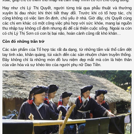
Hay như chị Lý Thị Quyết, người từng trải qua phẫu thuật và thường
xuyên bị đau nhức khi thời tiết thay đổi. Trước khi có tổ hợp tác, chị
cũng không có việc làm ổn định, chủ yếu ở nhà. Giờ đây, chị Quyết cùng
các chị em khác có một công việc phù hợp với sức khỏe, mang lại nguồn
thu nhập tuy không cố định nhưng đủ để cải thiện cuộc sống. Ngoài ra còn
có chị Lý Thị Sơn có con bị bại não, hoàn cảnh cũng rất khó khăn…
Còn đó những trăn trở
Các sản phẩm của Tổ hợp tác rất đa dạng, từ những tấm vải thổ cẩm dệt
tay tinh xảo, khăn quàng, túi xách đến các sản nhuộm chàm truyền thống.
Đây không chỉ là những món đồ lưu niệm đẹp mắt mà còn là hiện thân
của văn hóa và sự khéo léo của người phụ nữ Dao Tiền.