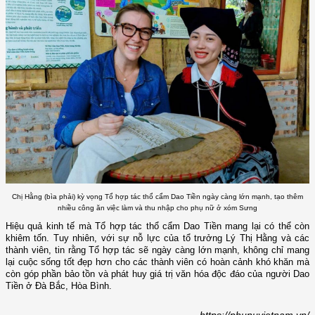
Chị Hằng (bìa phải) kỳ vọng Tổ hợp tác thổ cẩm Dao Tiền ngày càng lớn mạnh, tạo thêm
nhiều công ăn việc làm và thu nhập cho phụ nữ ở xóm Sưng
Hiệu quả kinh tế mà Tổ hợp tác thổ cẩm Dao Tiền mang lại có thể còn
khiêm tốn. Tuy nhiên, với sự nỗ lực của tổ trưởng Lý Thị Hằng và các
thành viên, tin rằng Tổ hợp tác sẽ ngày càng lớn mạnh, không chỉ mang
lại cuộc sống tốt đẹp hơn cho các thành viên có hoàn cảnh khó khăn mà
còn góp phần bảo tồn và phát huy giá trị văn hóa độc đáo của người Dao
Tiền ở Đà Bắc, Hòa Bình.