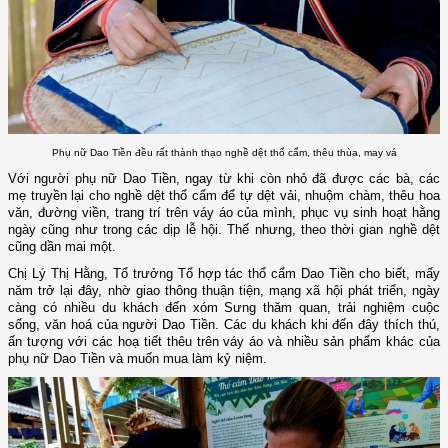
Phụ nữ Dao Tiền đều rất thành thạo nghề dệt thổ cẩm, thêu thùa, may vá
Với người phụ nữ Dao Tiền, ngay từ khi còn nhỏ đã được các bà, các
mẹ truyền lại cho nghề dệt thổ cẩm để tự dệt vải, nhuộm chàm, thêu hoa
văn, đường viền, trang trí trên váy áo của mình, phục vụ sinh hoạt hằng
ngày cũng như trong các dịp lễ hội. Thế nhưng, theo thời gian nghề dệt
cũng dần mai một.
Chị Lý Thị Hằng, Tổ trưởng Tổ hợp tác thổ cẩm Dao Tiền cho biết, mấy
năm trở lại đây, nhờ giao thông thuận tiện, mạng xã hội phát triển, ngày
càng có nhiều du khách đến xóm Sưng thăm quan, trải nghiệm cuộc
sống, văn hoá của người Dao Tiền. Các du khách khi đến đây thích thú,
ấn tượng với các hoạ tiết thêu trên váy áo và nhiều sản phẩm khác của
phụ nữ Dao Tiền và muốn mua làm kỷ niệm.