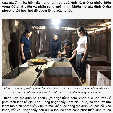
của gia đình bà hiện đã mang lại hiệu quả kinh tế, mở ra nhiều triển
vọng để phát triển và nhân rộng mô hình. Nhiều hộ gia đình ở địa
phương tới học hỏi để vươn lên thoát nghèo.
Bà Ma Thị Thanh, Trưởng ban công tác Mặt trận thôn Khau Tàm, xã Kiên Đài (người cầm
con dúi) trao đổi kinh nghiệm chăn nuôi cho các hộ đến tham quan mô hình.
Trước đây, gia đình bà Thanh lựa chọn trồng cam, chăn nuôi lợn trên để
phát triển kinh tế gia đình. Song nhận thấy kém hiệu quả, bà trăn trở tìm
kiếm mô hình phát triển kinh tế mới để cuộc sống gia đình vơi bớt nỗi khó
khăn, vất vả. Nhận thấy con dúi là loài có tiềm năng phát triển kinh tế, bà