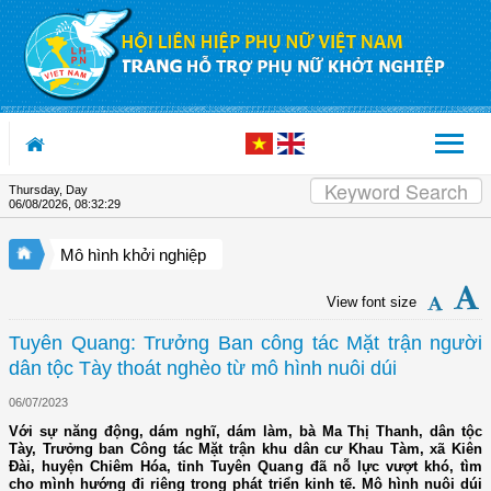
Skip to Content
Thursday, Day
06/08/2026
,
08:32:30
Mô hình khởi nghiệp
View font size
Tuyên Quang: Trưởng Ban công tác Mặt trận người
dân tộc Tày thoát nghèo từ mô hình nuôi dúi
06/07/2023
Với sự năng động, dám nghĩ, dám làm, bà Ma Thị Thanh, dân tộc
Tày, Trưởng ban Công tác Mặt trận khu dân cư Khau Tàm, xã Kiên
Đài, huyện Chiêm Hóa, tỉnh Tuyên Quang đã nỗ lực vượt khó, tìm
cho mình hướng đi riêng trong phát triển kinh tế. Mô hình nuôi dúi