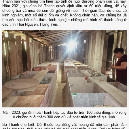
Thanh bàn với chồng tìm hiểu tập tính để nuôi thương phẩm con vật này.
Năm 2021, gia đình bà Thanh quyết định đầu tư 60 triệu đồng, để xây
chuồng trại và mua 65 con dúi giống về nuôi. Thời gian đầu, do chưa có
kinh nghiệm, một số dúi bị ốm và chết. Không chán nản, vợ chồng bà đã
tìm đến học hỏi kiến thức, kinh nghiệm những mô hình đã thành công ở
các tỉnh Thái Nguyên, Hưng Yên…
Năm 2023, gia đình bà Thanh tiếp tục đầu tư trên 100 triệu đồng, mở rộng
ô chuồng nuôi thêm 300 con dúi để phát triển kinh tế gia đình.
Bà Thanh cho biết: Dúi thuộc loại động vật hoang dã nên cần phải nắm