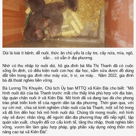
Dúi là loài ít bệnh, dễ nuôi, thức ăn chủ yếu là cây tre, cây nứa, mía, ngô,
sắn… có sẵn ở địa phương.
Nhờ có thu nhập từ nuôi dúi, hộ gia đình bà Ma Thị Thanh đã có cuộc
sống ổn định, có điều kiện nuôi con học đại học, sắm sửa được đồ dùng
đắt tiền trong gia đình như máy xúc, ti vi, xe máy... Năm 2022, gia đình
bà đã thoát nghèo bền vững.
Bà Lương Thị Khuyên, Chủ tịch Ủy ban MTTQ xã Kiên Đài cho biết: "Mô
hình nuôi dúi của bà Thanh trước mắt cho thấy khá phù hợp với địa bàn,
tập quán chăn nuôi ở xã Kiên Đài. Mô hình đã và đang tạo đà cho phong
trào phát triển kinh tế của người dân tại địa phương. Thời gian qua, với
sự cởi mở, chia sẻ kinh nghiệm chăn nuôi của bà Thanh, một số hộ trong
xã đã tìm đến học hỏi mô hình nuôi dúi. Chúng tôi mong muốn, mô hình
này sẽ được nhân rộng, để người dân địa phương thay đổi nếp nghĩ, tập
quán sản xuất, chuyển đổi cơ cấu kinh tế, tăng thu nhập, thoát nghèo bền
vững, vươn lên làm giàu hợp pháp, góp phần xây dựng nông thôn mới
nâng cao tại xã Kiên Đài”.