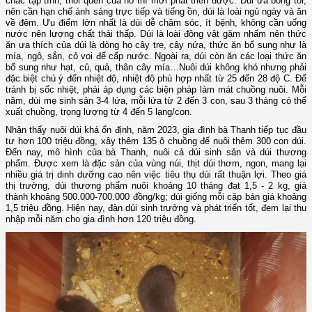
chắc tập tính, thói quen của nó thì mới phát triển được. Dúi ưa bóng tối,
nên cần hạn chế ánh sáng trực tiếp và tiếng ồn, dúi là loài ngủ ngày và ăn
về đêm. Ưu điểm lớn nhất là dúi dễ chăm sóc, ít bệnh, không cần uống
nước nên lượng chất thải thấp. Dúi là loài động vật gặm nhấm nên thức
ăn ưa thích của dúi là dòng họ cây tre, cây nứa, thức ăn bổ sung như là
mía, ngô, sắn, cỏ voi để cấp nước. Ngoài ra, dúi còn ăn các loại thức ăn
bổ sung như hạt, củ, quả, thân cây mía…Nuôi dúi không khó nhưng phải
đặc biệt chú ý đến nhiệt độ, nhiệt độ phù hợp nhất từ 25 đến 28 độ C. Để
tránh bị sốc nhiệt, phải áp dụng các biện pháp làm mát chuồng nuôi. Mỗi
năm, dúi mẹ sinh sản 3-4 lứa, mỗi lứa từ 2 đến 3 con, sau 3 tháng có thể
xuất chuồng, trọng lượng từ 4 đến 5 lạng/con.
Nhận thấy nuôi dúi khá ổn định, năm 2023, gia đình bà Thanh tiếp tục đầu
tư hơn 100 triệu đồng, xây thêm 135 ô chuồng để nuôi thêm 300 con dúi.
Đến nay, mô hình của bà Thanh, nuôi cả dúi sinh sản và dúi thương
phẩm. Được xem là đặc sản của vùng núi, thịt dúi thơm, ngon, mang lại
nhiều giá trị dinh dưỡng cao nên việc tiêu thụ dúi rất thuận lợi. Theo giá
thị trường, dúi thương phẩm nuôi khoảng 10 tháng đạt 1,5 - 2 kg, giá
thành khoảng 500.000-700.000 đồng/kg; dúi giống mỗi cặp bán giá khoảng
1,5 triệu đồng. Hiện nay, đàn dúi sinh trưởng và phát triển tốt, đem lại thu
nhập mỗi năm cho gia đình hơn 120 triệu đồng.