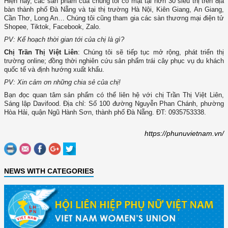
Hiện nay, các sản phẩm của chúng tôi có mặt tại hơn 30 siêu thị trên địa
bàn thành phố Đà Nẵng và tại thị trường Hà Nội, Kiên Giang, An Giang,
Cần Thơ, Long An… Chúng tôi cũng tham gia các sàn thương mại điện tử
Shopee, Tiktok, Facebook, Zalo.
PV: Kế hoạch thời gian tới của chị là gì?
Chị Trần Thị Việt Liên
: Chúng tôi sẽ tiếp tục mở rộng, phát triển thị
trường online; đồng thời nghiên cứu sản phẩm trái cây phục vụ du khách
quốc tế và định hướng xuất khẩu.
PV: Xin cảm ơn những chia sẻ của chị!
Bạn đọc quan tâm sản phẩm có thể liên hệ với chị Trần Thị Việt Liên,
Sáng lập Davifood. Địa chỉ: Số 100 đường Nguyễn Phan Chánh, phường
Hòa Hải, quận Ngũ Hành Sơn, thành phố Đà Nẵng. ĐT: 0935753338.
https://phunuvietnam.vn/
NEWS WITH CATEGORIES