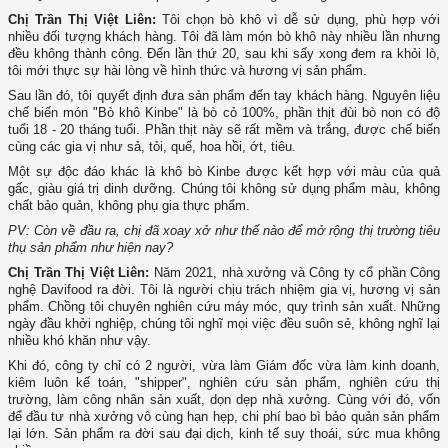
Chị Trần Thị Việt Liên:
Tôi chọn bò khô vì dễ sử dụng, phù hợp với
nhiều đối tượng khách hàng. Tôi đã làm món bò khô này nhiều lần nhưng
đều không thành công. Đến lần thứ 20, sau khi sấy xong đem ra khỏi lò,
tôi mới thực sự hài lòng về hình thức và hương vị sản phẩm.
Sau lần đó, tôi quyết định đưa sản phẩm đến tay khách hàng. Nguyên liệu
chế biến món "Bò khô Kinbe" là bò cỏ 100%, phần thịt đùi bò non có độ
tuổi 18 - 20 tháng tuổi. Phần thịt này sẽ rất mềm và trắng, được chế biến
cùng các gia vị như sả, tỏi, quế, hoa hồi, ớt, tiêu.
Một sự độc đáo khác là khô bò Kinbe được kết hợp với màu của quả
gấc, giàu giá trị dinh dưỡng. Chúng tôi không sử dụng phẩm màu, không
chất bảo quản, không phụ gia thực phẩm.
PV: Còn về đầu ra, chị đã xoay xở như thế nào để mở rộng thị trường tiêu
thụ sản phẩm như hiện nay?
Chị Trần Thị Việt Liên:
Năm 2021, nhà xưởng và Công ty cổ phần Công
nghệ Davifood ra đời. Tôi là người chịu trách nhiệm gia vị, hương vị sản
phẩm. Chồng tôi chuyên nghiên cứu máy móc, quy trình sản xuất. Những
ngày đầu khởi nghiệp, chúng tôi nghĩ mọi việc đều suôn sẻ, không nghĩ lại
nhiều khó khăn như vậy.
Khi đó, công ty chỉ có 2 người, vừa làm Giám đốc vừa làm kinh doanh,
kiêm luôn kế toán, "shipper", nghiên cứu sản phẩm, nghiên cứu thị
trường, làm công nhân sản xuất, dọn dẹp nhà xưởng. Cùng với đó, vốn
để đầu tư nhà xưởng vô cùng hạn hẹp, chi phí bao bì bảo quản sản phẩm
lại lớn. Sản phẩm ra đời sau đại dịch, kinh tế suy thoái, sức mua không