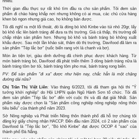
nhiều.
Thời gian đầu thực sự rất khó tìm đầu ra cho sản phẩm. Tôi đem sản
phẩm đi chào hàng khắp nơi nhưng không có ai mua, các chủ cửa hàng
khen bò ngon nhưng giá cao, họ không bán được.
Tôi đã nghĩ ra một lối thoát, đó là đóng bò khô Kinbe vào túi nhỏ 20gr, lấy
bò khô rắc lên bánh tráng để đưa ra thị trường. Giá cả thấp, thị trường dễ
chấp nhận sản phẩm hơn. Nhưng bò khô và bánh tráng bò không xuất
khẩu được. Sau một lần khảo sát, thăm dò thị trường, Davifood đã làm ra
sản phẩm "Tép lắc bơ" (ruốc biển rang với lá chanh và bơ).
Món ăn tiện lợi, giàu dinh dưỡng đã chinh phục được khách hàng. Từ
món bánh tráng bò, Davifood đã phát triển thêm 3 dòng bánh tráng nữa là
bánh tráng tôm bơ tỏi, bánh tráng tôm pho mai, bánh tráng rong biển.
PV: Để sản phẩm "đi xa" được như hiện nay, chắc hẳn là một chặng
đường dài nữa?
Chị Trần Thị Việt Liên
: Vào tháng 6/2023, tôi đã tham gia hội thi "Ý
tưởng khởi nghiệp" do Hội LHPN quận Ngũ Hành Sơn tổ chức. Tôi đã
đem sản phẩm "Tép lắc bơ" đến với cuộc thi và đã đạt giải Nhất. Sản
phẩm này được chọn là "Sản phẩm công nghiệp nông nghiệp nông thôn
tiêu biểu" của thành phố năm 2023.
Sở Nông nghiệp và Phát triển Nông thôn thành phố đã hỗ trợ chúng tôi
đăng ký giấy chứng nhận HACCP. Đến đầu năm 2024, có 2 sản phẩm của
Davifood là "Tép lắc bơ", "Bò khô Kinbe" đạt được OCOP 4 "sao" của
thành phố Đà Nẵng.