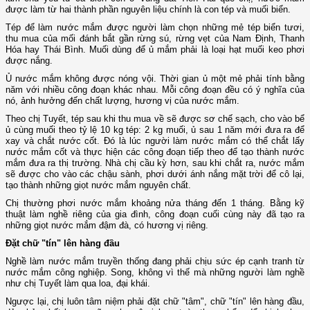
được làm từ hai thành phần nguyên liệu chính là con tép và muối biển.
Tép để làm nước mắm được người làm chọn những mẻ tép biển tươi,
thu mua của mối đánh bắt gần rừng sú, rừng vẹt của Nam Định, Thanh
Hóa hay Thái Bình. Muối dùng để ủ mắm phải là loại hạt muối keo phơi
được nắng.
Ủ nước mắm không được nóng vội. Thời gian ủ một mẻ phải tính bằng
năm với nhiều công đoạn khác nhau. Mỗi công đoạn đều có ý nghĩa của
nó, ảnh hưởng đến chất lượng, hương vị của nước mắm.
Theo chị Tuyết, tép sau khi thu mua về sẽ được sơ chế sạch, cho vào bể
ủ cùng muối theo tỷ lệ 10 kg tép: 2 kg muối, ủ sau 1 năm mới đưa ra để
xay và chắt nước cốt. Đó là lúc người làm nước mắm có thể chắt lấy
nước mắm cốt và thực hiện các công đoạn tiếp theo để tạo thành nước
mắm đưa ra thị trường. Nhà chị cầu kỳ hơn, sau khi chắt ra, nước mắm
sẽ được cho vào các chậu sành, phơi dưới ánh nắng mặt trời để cô lại,
tạo thành những giọt nước mắm nguyên chất.
Chị thường phơi nước mắm khoảng nửa tháng đến 1 tháng. Bằng kỹ
thuật làm nghề riêng của gia đình, công đoạn cuối cùng này đã tạo ra
những giọt nước mắm đậm đà, có hương vị riêng.
Đặt chữ "tín" lên hàng đầu
Nghề làm nước mắm truyền thống đang phải chịu sức ép cạnh tranh từ
nước mắm công nghiệp. Song, không vì thế mà những người làm nghề
như chị Tuyết làm qua loa, đại khái.
Ngược lại, chị luôn tâm niệm phải đặt chữ "tâm", chữ "tín" lên hàng đầu,