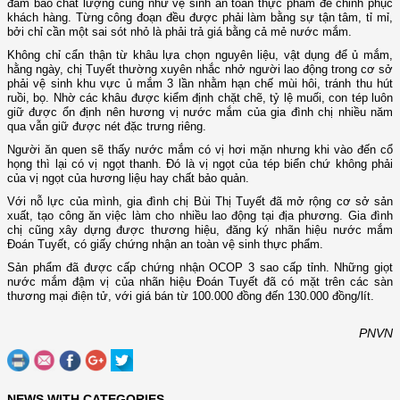
đảm bảo chất lượng cũng như vệ sinh an toàn thực phẩm để chinh phục
khách hàng. Từng công đoạn đều được phải làm bằng sự tận tâm, tỉ mỉ,
bởi chỉ cần một sai sót nhỏ là phải trả giá bằng cả mẻ nước mắm.
Không chỉ cẩn thận từ khâu lựa chọn nguyên liệu, vật dụng để ủ mắm,
hằng ngày, chị Tuyết thường xuyên nhắc nhở người lao động trong cơ sở
phải vệ sinh khu vực ủ mắm 3 lần nhằm hạn chế mùi hôi, tránh thu hút
ruồi, bọ. Nhờ các khâu được kiểm định chặt chẽ, tỷ lệ muối, con tép luôn
giữ được ổn định nên hương vị nước mắm của gia đình chị nhiều năm
qua vẫn giữ được nét đặc trưng riêng.
Người ăn quen sẽ thấy nước mắm có vị hơi mặn nhưng khi vào đến cổ
họng thì lại có vị ngọt thanh. Đó là vị ngọt của tép biển chứ không phải
của vị ngọt của hương liệu hay chất bảo quản.
Với nỗ lực của mình, gia đình chị Bùi Thị Tuyết đã mở rộng cơ sở sản
xuất, tạo công ăn việc làm cho nhiều lao động tại địa phương. Gia đình
chị cũng xây dựng được thương hiệu, đăng ký nhãn hiệu nước mắm
Đoán Tuyết, có giấy chứng nhận an toàn vệ sinh thực phẩm.
Sản phẩm đã được cấp chứng nhận OCOP 3 sao cấp tỉnh. Những giọt
nước mắm đậm vị của nhãn hiệu Đoán Tuyết đã có mặt trên các sàn
thương mại điện tử, với giá bán từ 100.000 đồng đến 130.000 đồng/lít.
PNVN
NEWS WITH CATEGORIES