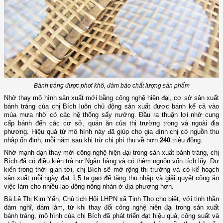
Bánh tráng được phơi khô, đảm bảo chất lượng sản phẩm
Nhờ thay mô hình sản xuất mới bằng công nghệ hiện đại, cơ sở sản xuất
bánh tráng của chị Bích luôn chủ động sản xuất được bánh kể cả vào
mùa mưa nhờ có các hệ thống sấy nướng. Đầu ra thuận lợi nhờ cung
cấp bánh đến các cơ sở, quán ăn của thị trường trong và ngoài địa
phương.
Hiệu quả từ mô hình này đã giúp cho gia đình chị có nguồn thu
nhập ổn định, mỗi năm sau khi trừ chi phí thu về hơn
240
triệu đồng.
Nhờ mạnh dạn thay mới công nghệ hiện đại trong sản xuất bánh tráng, chị
Bích đã có điều kiện trả nợ
N
gân hàng và có thêm nguồn vốn tích lũy. Dự
kiến trong thời gian tới, chị Bích sẽ mở rộng thị trường và có kế hoạch
sản xuất mỗi ngày đạt 1,5 tạ gạo để tăng thu nhập và giải quyết công ăn
việc làm cho nhiều lao động nông nhàn ở địa phương hơn.
Bà Lê Thị Kim Yến
,
Chủ tịch Hội LHPN xã Tịnh Thọ cho biết
, v
ới tinh thần
dám nghĩ, dám làm, từ khi thay đổi công nghệ hiện đại trong sản xuất
bánh tráng, mô hình của chị Bích đã phát triển đạt hiệu quả, công suất và