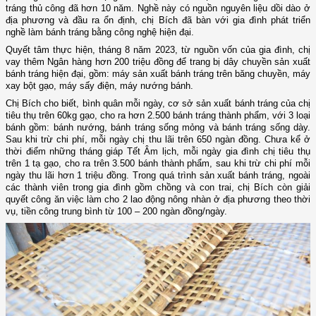
tráng thủ công đã hơn 10 năm. Nghề này có nguồn nguyên liệu dồi dào ở
địa phương và đầu ra ổn định, chị Bích đã bàn với gia đình phát triển
nghề làm bánh tráng bằng công nghệ hiện đại.
Quyết
tâm thực hiện, tháng 8 năm 2023, từ nguồn vốn của gia đình
, chị
vay thêm
N
gân hàng hơn 200 triệu đồng để
trang bị
dây chuyền sản xuất
bánh tráng hiện đại, gồm: máy sản xuất bánh tráng trên băng chuyền, máy
xay bột gạo, máy sấy điện, máy nướng bánh.
Chị Bích cho biết
,
b
ình quân mỗi ngày, cơ sở sản xuất bánh tráng của chị
tiêu thụ trên 60kg gạo, cho ra hơn 2.500 bánh tráng thành phẩm, với 3 loại
bánh gồm: bánh nướng, bánh tráng sống mỏng và bánh tráng sống dày.
Sau khi trừ chi phí, mỗi ngày chị thu lãi trên 650 ngàn đồng. Chưa kể ở
thời điểm những tháng giáp Tết Âm lịch, mỗi ngày gia đình chị tiêu thụ
trên 1 tạ gạo, cho ra trên 3.500 bánh thành phẩm, sau khi trừ chi phí mỗi
ngày thu lãi hơn 1 triệu đồng. Trong quá trình sản xuất bánh tráng, ngoài
các thành viên trong gia đình gồm chồng và con trai, chị Bích còn giải
quyết công ăn việc làm cho 2 lao động nông nhàn ở địa phương theo thời
vụ, tiền công trung bình từ 100
–
200 ngàn đồng/ngày.