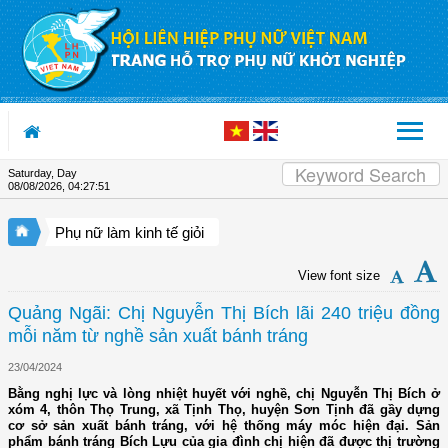
Skip to Content
Saturday, Day
08/08/2026
,
04:27:51
Phụ nữ làm kinh tế giỏi
View font size
Quảng Ngãi: Chị Nguyễn Thị Bích lãi 240 triệu đồng
mỗi năm từ nghề sản xuất bánh tráng
23/04/2024
Bằng nghị lực và lòng nhiệt huyết với nghề, chị Nguyễn Thị Bích ở
xóm 4, thôn Thọ Trung, xã Tịnh Thọ, huyện Sơn Tịnh đã gầy dựng
cơ sở sản xuất bánh tráng, với hệ thống máy móc hiện đại. Sản
phẩm bánh tráng Bích Lựu của gia đình chị hiện đã được thị trường