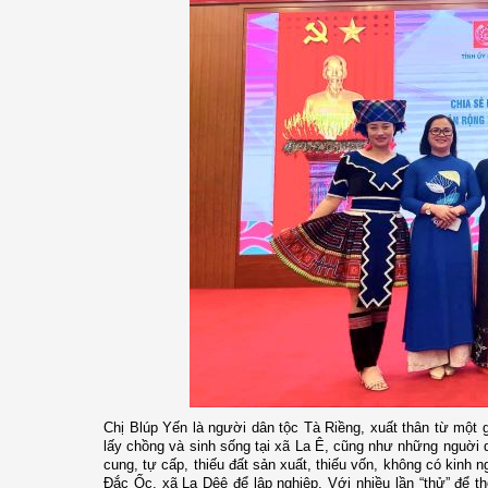
Chị Blúp Yến là người dân tộc Tà Riềng, xuất thân từ một
lấy chồng và sinh sống tại xã La Ê, cũng như những nguời d
cung, tự cấp, thiếu đất sản xuất, thiếu vốn, không có kinh 
Đắc Ốc, xã La Dêê để lập nghiệp. Với nhiều lần “thử” để th