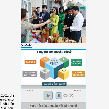
VIDEO
00:00
00:00
 2001, chị
ếu bằng tự
ển về thôn
5 trụ cột của chuyển đổi số phụ nữ
 nuôi heo,