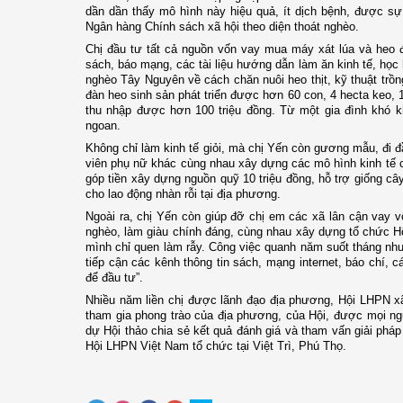
dần dần thấy mô hình này hiệu quả, ít dịch bệnh, được s
Ngân hàng Chính sách xã hội theo diện thoát nghèo.
Chị đầu tư tất cả nguồn vốn vay mua máy xát lúa và heo đe
sách, báo mạng, các tài liệu hướng dẫn làm ăn kinh tế, học
nghèo Tây Nguyên về cách chăn nuôi heo thịt, kỹ thuật trồn
đàn heo sinh sản phát triển được hơn 60 con, 4 hecta keo, 
thu nhập được hơn 100 triệu đồng. Từ một gia đình khó k
ngoan.
Không chỉ làm kinh tế giỏi, mà chị Yến còn gương mẫu, đi 
viên phụ nữ khác cùng nhau xây dựng các mô hình kinh tế có
góp tiền xây dựng nguồn quỹ 10 triệu đồng, hỗ trợ giống câ
cho lao động nhàn rỗi tại địa phương.
Ngoài ra, chị Yến còn giúp đỡ chị em các xã lân cận vay v
nghèo, làm giàu chính đáng, cùng nhau xây dựng tổ chức H
mình chỉ quen làm rẫy. Công việc quanh năm suốt tháng nh
tiếp cận các kênh thông tin sách, mạng internet, báo chí, 
để đầu tư”.
Nhiều năm liền chị được lãnh đạo địa phương, Hội LHPN xã b
tham gia phong trào của địa phương, của Hội, được mọi ngư
dự Hội thảo chia sẻ kết quả đánh giá và tham vấn giải pháp
Hội LHPN Việt Nam tổ chức tại Việt Trì, Phú Thọ.