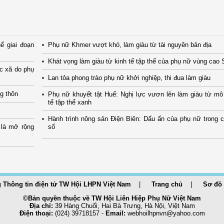
ể giai đoạn
Phụ nữ Khmer vượt khó, làm giàu từ tài nguyên bản địa
Khát vọng làm giàu từ kinh tế tập thể của phụ nữ vùng cao
ác xã do phụ
Lan tỏa phong trào phụ nữ khởi nghiệp, thi đua làm giàu
ng thôn
Phụ nữ khuyết tật Huế: Nghị lực vươn lên làm giàu từ mô
tế tập thể xanh
Hành trình nông sản Điện Biên: Dấu ấn của phụ nữ trong 
 là mở rộng
số
 Thông tin điện tử TW Hội LHPN Việt Nam
Trang chủ
Sơ đồ 
©Bản quyền thuộc về TW Hội Liên Hiệp Phụ Nữ Việt Nam
Địa chỉ:
39 Hàng Chuối, Hai Bà Trưng, Hà Nội, Việt Nam
Điện thoại:
(024) 39718157 -
Email:
webhoilhpnvn@yahoo.com