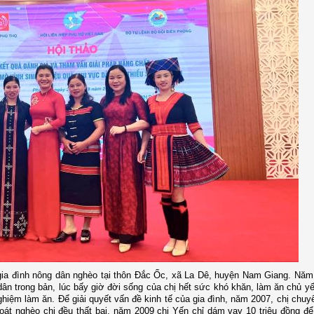
 gia đình nông dân nghèo tại thôn Đắc Ốc, xã La Dê, huyện Nam Giang. Năm
ân trong bản, lúc bấy giờ đời sống của chị hết sức khó khăn, làm ăn chủ y
nghiệm làm ăn. Để giải quyết vấn đề kinh tế của gia đình, năm 2007, chị chuy
oát nghèo chị đều thất bại, năm 2009 chị Yến chỉ dám vay 10 triệu đồng để