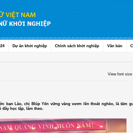
024
Dự án khởi nghiệp
Chính sách khởi nghiệp
Văn bản
C
View font size
ớc bạn Lào, chị Blúp Yến vững vàng vươn lên thoát nghèo, là tấm 
 đây học tập, làm theo.