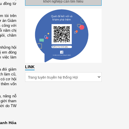
khởi nghiệp cần tìm hiểu
ệu đồng từ
m tòi trên
Dự án Giảm
h công với
ỗi năm chị
giỏi, chăm
 những hội
hị em đóng
n việc làm
LINK
a đói giảm
ch làm cũ,
 có cơ hội
y thêm vốn
h, năng nỗ
 giới tham
giới do TW
anh Hóa