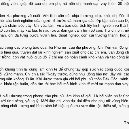
ự động viên, giúp đỡ của chị em phụ nữ nên chị mạnh dạn vay thêm 30 tri
n địa phương về nuôi. Với tính cần cù, chịu thương, chịu khó, chị Yến tì
 hỏi các kinh nghiệm của người đi trước và tham gia các lớp tập huấn của 
g và chăm sóc cây. Chị vừa làm, vừa trau dồi, tích lũy kinh nghiệm và thàn
10 con bò, máy xát lúa, lò nấu rượu, đàn gia cầm hơn 50 con. Trừ chi phí, m
hăn, chị đã từng bước vươn lên, thoát nghèo, con cái trưởng thành, học 
đầu trong các phong trào của Hội Phụ nữ, của địa phương. Chị Yến vận động
 hiệu quả, truyền đạt lại kinh nghiệm sản xuất cho các chị em, vận động c
y trồng, con vật nuôi giúp đỡ 7 chị em có hoàn cảnh khó khăn và tạo công ă
ốn không tính lãi cùng làm kinh tế để chung tay góp sức vào công cuộc xó
ội vững mạnh. Chị chia sẻ: "Ngày trước, cũng như đồng bào nơi đây với cá
ưng vẫn không đủ ăn. Khi được tham gia chi hội phụ nữ thôn Đăk Ôôc, mình
các khóa tập huấn, dần tìm tòi học hỏi mô hình kinh tế mới và mạnh dạn va
iểu dương trong phong trào phụ nữ làm kinh tế giỏi. Là hội viên nhiệt tìn
ời tin tưởng, yêu quý. Mới đây chị vinh dự đại diện cho phụ nữ vùng biên
 nâng chất lượng mô hình sinh kế hiệu quả khu vực dân tộc thiểu số, biên 
Th