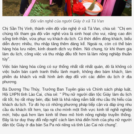
Đội văn nghệ của người Giáy ở xã Tả Van
Chị Sần Thị Vinh, thành viên đội văn nghệ ở xã Tả Van, chia sẻ: "Chị em
chúng tôi tham gia đội văn nghệ vừa là sinh hoạt cho vui, nâng cao đời
sống tinh thần, vừa phục vụ khách du lịch. Có thời điểm đông khách, biểu
diễn được nhiều, thu nhập tăng thêm đáng kể. Ngoài ra, còn có thể bán
hàng hóa lưu niệm, kinh doanh dịch vụ thêm. Nói chung, từ khi tham gia
làm du lịch, công việc và thu nhập đều tốt hơn là làm nông nghiệp thuần
túy".
Việc bán hàng hóa cũng có sự thống nhất rất nhất quán, đó là không có
việc buôn bán cạnh tranh thiếu lành mạnh, không đeo bám khách, làm
phiền du khách và mất hình ảnh đẹp đối với các điểm du lịch ở địa
phương.
Bà Dương Thu Thủy, Trưởng Ban Tuyên giáo và Chính sách pháp luật,
Hội LHPN tỉnh Lào Cai, chia sẻ: “ Phụ nữ người dân tộc Giáy làm du lịch
rất tốt, họ rất nhạy bén, đặc biệt là khả năng nắm bắt nhu cầu thị hiếu của
khách du lịch. Từ đó họ có những phương pháp tiếp cận và đáp ứng nhu
cầu du khách tốt hơn, tạo ra cho mình một lĩnh vực kinh tế nghề nghiệp
mới, hiệu quả hơn làm kinh tế theo mô hình nông nghiệp truyền thống.
Đây là tư duy thay đổi nếp nghĩ cách làm khá điển hình của phụ nữ người
dân tộc Giáy ở địa bàn Sa Pa nói riêng và tỉnh Lào Cai nói chung”.