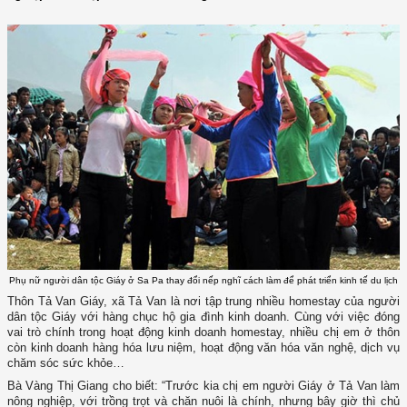
Phụ nữ người dân tộc Giáy ở Sa Pa thay đổi nếp nghĩ cách làm để phát triển kinh tế du lịch
Thôn Tả Van Giáy, xã Tả Van là nơi tập trung nhiều homestay của người
dân tộc Giáy với hàng chục hộ gia đình kinh doanh. Cùng với việc đóng
vai trò chính trong hoạt động kinh doanh homestay, nhiều chị em ở thôn
còn kinh doanh hàng hóa lưu niệm, hoạt động văn hóa văn nghệ, dịch vụ
chăm sóc sức khỏe…
Bà Vàng Thị Giang cho biết: “Trước kia chị em người Giáy ở Tả Van làm
nông nghiệp, với trồng trọt và chăn nuôi là chính, nhưng bây giờ thì chủ