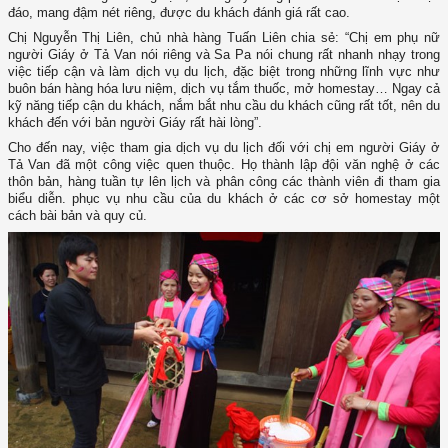
đáo, mang đậm nét riêng, được du khách đánh giá rất cao.
Chị Nguyễn Thị Liên, chủ nhà hàng Tuấn Liên chia sẻ: “Chị em phụ nữ
người Giáy ở Tả Van nói riêng và Sa Pa nói chung rất nhanh nhạy trong
việc tiếp cận và làm dịch vụ du lịch, đặc biệt trong những lĩnh vực như
buôn bán hàng hóa lưu niệm, dịch vụ tắm thuốc, mở homestay… Ngay cả
kỹ năng tiếp cận du khách, nắm bắt nhu cầu du khách cũng rất tốt, nên du
khách đến với bản người Giáy rất hài lòng”.
Cho đến nay, việc tham gia dịch vụ du lịch đối với chị em người Giáy ở
Tả Van đã một công việc quen thuộc. Họ thành lập đội văn nghệ ở các
thôn bản, hàng tuần tự lên lịch và phân công các thành viên đi tham gia
biểu diễn. phục vụ nhu cầu của du khách ở các cơ sở homestay một
cách bài bản và quy củ.