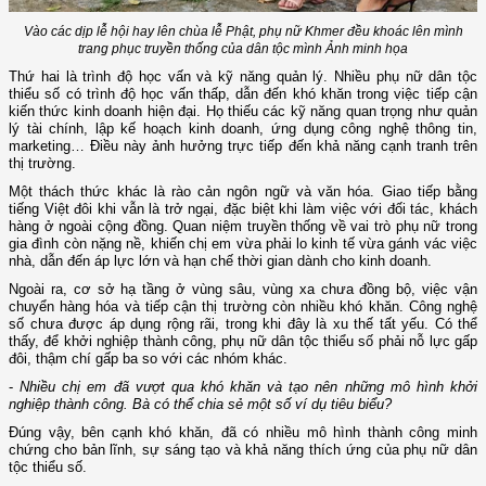
Vào các dịp lễ hội hay lên chùa lễ Phật, phụ nữ Khmer đều khoác lên mình
trang phục truyền thống của dân tộc mình Ảnh minh họa
Thứ hai là trình độ học vấn và kỹ năng quản lý. Nhiều phụ nữ dân tộc
thiểu số có trình độ học vấn thấp, dẫn đến khó khăn trong việc tiếp cận
kiến thức kinh doanh hiện đại. Họ thiếu các kỹ năng quan trọng như quản
lý tài chính, lập kế hoạch kinh doanh, ứng dụng công nghệ thông tin,
marketing… Điều này ảnh hưởng trực tiếp đến khả năng cạnh tranh trên
thị trường.
Một thách thức khác là rào cản ngôn ngữ và văn hóa. Giao tiếp bằng
tiếng Việt đôi khi vẫn là trở ngại, đặc biệt khi làm việc với đối tác, khách
hàng ở ngoài cộng đồng. Quan niệm truyền thống về vai trò phụ nữ trong
gia đình còn nặng nề, khiến chị em vừa phải lo kinh tế vừa gánh vác việc
nhà, dẫn đến áp lực lớn và hạn chế thời gian dành cho kinh doanh.
Ngoài ra, cơ sở hạ tầng ở vùng sâu, vùng xa chưa đồng bộ, việc vận
chuyển hàng hóa và tiếp cận thị trường còn nhiều khó khăn. Công nghệ
số chưa được áp dụng rộng rãi, trong khi đây là xu thế tất yếu. Có thể
thấy, để khởi nghiệp thành công, phụ nữ dân tộc thiểu số phải nỗ lực gấp
đôi, thậm chí gấp ba so với các nhóm khác.
-
Nhiều chị em đã vượt qua khó khăn và tạo nên những mô hình khởi
nghiệp thành công. Bà có thể chia sẻ một số ví dụ tiêu biểu?
Đúng vậy, bên cạnh khó khăn, đã có nhiều mô hình thành công minh
chứng cho bản lĩnh, sự sáng tạo và khả năng thích ứng của phụ nữ dân
tộc thiểu số.