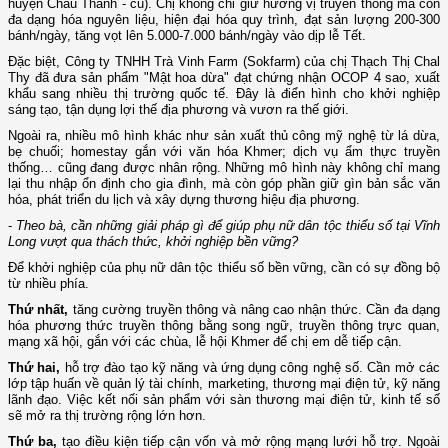
huyện Châu Thành - cũ). Chị không chỉ giữ hương vị truyền thống mà còn
đa dạng hóa nguyên liệu, hiện đại hóa quy trình, đạt sản lượng 200-300
bánh/ngày, tăng vọt lên 5.000-7.000 bánh/ngày vào dịp lễ Tết.
Đặc biệt, Công ty TNHH Trà Vinh Farm (Sokfarm) của chị Thạch Thị Chal
Thy đã đưa sản phẩm "Mật hoa dừa" đạt chứng nhận OCOP 4 sao, xuất
khẩu sang nhiều thị trường quốc tế. Đây là điển hình cho khởi nghiệp
sáng tạo, tận dụng lợi thế địa phương và vươn ra thế giới.
Ngoài ra, nhiều mô hình khác như sản xuất thủ công mỹ nghệ từ lá dừa,
bẹ chuối; homestay gắn với văn hóa Khmer; dịch vụ ẩm thực truyền
thống… cũng đang được nhân rộng. Những mô hình này không chỉ mang
lại thu nhập ổn định cho gia đình, mà còn góp phần giữ gìn bản sắc văn
hóa, phát triển du lịch và xây dựng thương hiệu địa phương.
-
Theo bà, cần những giải pháp gì để giúp phụ nữ dân tộc thiểu số tại Vĩnh
Long vượt qua thách thức, khởi nghiệp bền vững?
Để khởi nghiệp của phụ nữ dân tộc thiểu số bền vững, cần có sự đồng bộ
từ nhiều phía.
Thứ nhất,
tăng cường truyền thông và nâng cao nhận thức. Cần đa dạng
hóa phương thức truyền thông bằng song ngữ, truyền thông trực quan,
mạng xã hội, gắn với các chùa, lễ hội Khmer để chị em dễ tiếp cận.
Thứ hai,
hỗ trợ đào tạo kỹ năng và ứng dụng công nghệ số. Cần mở các
lớp tập huấn về quản lý tài chính, marketing, thương mại điện tử, kỹ năng
lãnh đạo. Việc kết nối sản phẩm với sàn thương mại điện tử, kinh tế số
sẽ mở ra thị trường rộng lớn hơn.
Thứ ba,
tạo điều kiện tiếp cận vốn và mở rộng mạng lưới hỗ trợ. Ngoài