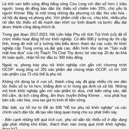
Là tỉnh ven biển vùng đồng bằng sông Cửu Long với dân số hơn 1 triệu
người, trong đó đồng bào dân tộc thiểu số chiếm trên 33%, chủ yếu là
người Khmer. Đây là một trong những địa phương có đặc thù văn hóa -
xã hội đa dạng và phong phú. Với phẩm chất cần cù, chịu khó, nhiều phụ
nữ dân tộc thiểu số đã mạnh dạn khởi sự kinh doanh và bước đầu đạt
được thành công đáng khích lệ.
Trong giai đoạn 2017-2023, Hội Liên hiệp Phụ nữ tỉnh Trà Vinh (cũ) đã tổ
chức nhiều hoạt động hỗ trợ khởi nghiệp. Có đến 608 ý tưởng dự thi cấp
tỉnh, trong đó một số ý tưởng tiêu biểu được tham dự các cuộc thi khởi
nghiệp cấp Trung ương và đạt giải cao, điển hình như dự án "Sản xuất
mật hoa dừa" của chị Thạch Thị Chal Thy được lọt vào top 20 dự án khả
thi toàn quốc, nhận hỗ trợ đầu tư 300 triệu đồng.
Ngoài ra, phong trào phụ nữ khởi nghiệp còn gắn với chương trình
OCOP: trong tổng số 291 sản phẩm đạt chứng nhận OCOP, có tới 104
sản phẩm của 73 chủ thể là phụ nữ.
Không chỉ dừng lại ở con số, thành công này đã giúp nhiều chị em dân
tộc thiểu số tự tin hơn, khẳng định vị trí trong gia đình và xã hội. Những
mô hình khởi nghiệp gắn với sản phẩm từ dừa, chế biến nông sản, dệt
thổ cẩm, du lịch cộng đồng, ẩm thực truyền thống Khmer… vừa phát huy
bản sắc văn hóa, vừa tạo giá trị kinh tế bền vững.
Đặc biệt, sự hỗ trợ từ Đề án 939 "Hỗ trợ phụ nữ khởi nghiệp" và các
chính sách dân tộc đã tạo nền tảng quan trọng cho sự phát triển này.
-
Bên cạnh những kết quả tích cực, phụ nữ dân tộc thiểu số ở đây đang
gặp phải những khó khăn, thách thức nào trong quá trình khởi nghiệp,
thưa bà?