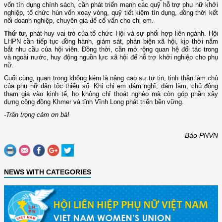
vốn tín dụng chính sách, cần phát triển mạnh các quỹ hỗ trợ phụ nữ khởi
nghiệp, tổ chức hùn vốn xoay vòng, quỹ tiết kiệm tín dụng, đồng thời kết
nối doanh nghiệp, chuyên gia để cố vấn cho chị em.
Thứ tư,
phát huy vai trò của tổ chức Hội và sự phối hợp liên ngành. Hội
LHPN cần tiếp tục đồng hành, giám sát, phản biện xã hội, kịp thời nắm
bắt nhu cầu của hội viên. Đồng thời, cần mở rộng quan hệ đối tác trong
và ngoài nước, huy động nguồn lực xã hội để hỗ trợ khởi nghiệp cho phụ
nữ.
Cuối cùng, quan trọng không kém là nâng cao sự tự tin, tinh thần làm chủ
của phụ nữ dân tộc thiểu số. Khi chị em dám nghĩ, dám làm, chủ động
tham gia vào kinh tế, họ không chỉ thoát nghèo mà còn góp phần xây
dựng cộng đồng Khmer và tỉnh Vĩnh Long phát triển bền vững.
-Trân trọng cảm ơn bà!
Báo PNVN
NEWS WITH CATEGORIES