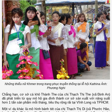
Những thiếu nữ Khmer trong trang phục truyền thống tại lễ hội Kathina Ảnh:
Phương Nghi
Chẳng hạn, cơ sở cá khô Thành The của chị Thạch Thị The (xã Định An)
đã phát triển từ quy mô hộ gia đình thành cơ sở sản xuất với năng suất
hơn 1 tấn sản phẩm mỗi tháng, tiêu thụ rộng rãi tại Vĩnh Long và TPHCM.
Một ví dụ khác là mô hình bánh tét của chị Thạch Thị Di (xã Phước Hảo,