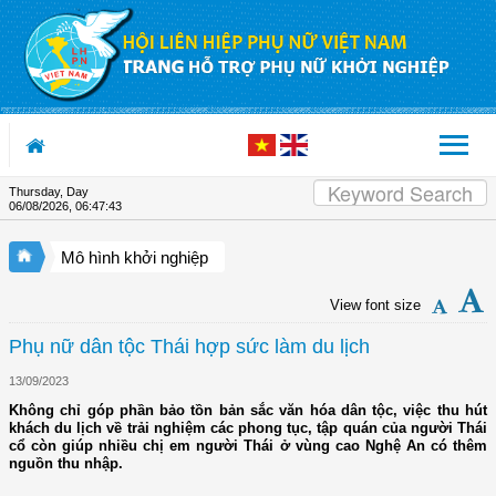
Skip to Content
Thursday, Day
06/08/2026
,
06:47:43
Mô hình khởi nghiệp
View font size
Phụ nữ dân tộc Thái hợp sức làm du lịch
13/09/2023
Không chỉ góp phần bảo tồn bản sắc văn hóa dân tộc, việc thu hút
khách du lịch về trải nghiệm các phong tục, tập quán của người Thái
cổ còn giúp nhiều chị em người Thái ở vùng cao Nghệ An có thêm
nguồn thu nhập.