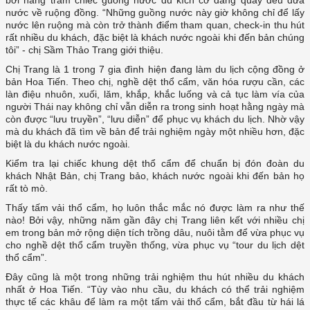
bởi hàng trăm chiếc guồng nước đủ kích cỡ đang quay đều đưa
nước về ruộng đồng. “Những guồng nước này giờ không chỉ để lấy
nước lên ruộng mà còn trở thành điểm tham quan, check-in thu hút
rất nhiều du khách, đặc biệt là khách nước ngoài khi đến bản chúng
tôi” - chị Sầm Thảo Trang giới thiệu.
Chị Trang là 1 trong 7 gia đình hiện đang làm du lịch cộng đồng ở
bản Hoa Tiến. Theo chị, nghề dệt thổ cẩm, văn hóa rượu cần, các
làn điệu nhuôn, xuối, lăm, khắp, khắc luống và cả tục làm vía của
người Thái nay không chỉ vẫn diễn ra trong sinh hoạt hằng ngày mà
còn được “lưu truyền”, “lưu diễn” để phục vụ khách du lịch. Nhờ vậy
mà du khách đã tìm về bản để trải nghiệm ngày một nhiều hơn, đặc
biệt là du khách nước ngoài.
Kiểm tra lại chiếc khung dệt thổ cẩm để chuẩn bị đón đoàn du
khách Nhật Bản, chị Trang bảo, khách nước ngoài khi đến bản họ
rất tò mò.
Thấy tấm vải thổ cẩm, họ luôn thắc mắc nó được làm ra như thế
nào! Bởi vậy, những năm gần đây chị Trang liên kết với nhiều chị
em trong bản mở rộng diện tích trồng dâu, nuôi tằm để vừa phục vụ
cho nghề dệt thổ cẩm truyền thống, vừa phục vụ “tour du lịch dệt
thổ cẩm”.
Đây cũng là một trong những trải nghiệm thu hút nhiều du khách
nhất ở Hoa Tiến. “Tùy vào nhu cầu, du khách có thể trải nghiệm
thực tế các khâu để làm ra một tấm vải thổ cẩm, bắt đầu từ hái lá