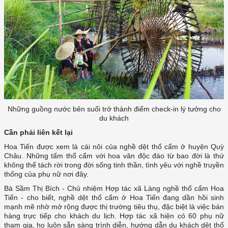
Những guồng nước bên suối trở thành điểm check-in lý tưởng cho
du khách
Cần phải liên kết lại
Hoa Tiến được xem là cái nôi của nghề dệt thổ cẩm ở huyện Quỳ
Châu. Những tấm thổ cẩm với hoa văn độc đáo từ bao đời là thứ
không thể tách rời trong đời sống tinh thần, tình yêu với nghề truyền
thống của phụ nữ nơi đây.
Bà Sầm Thị Bích - Chủ nhiệm Hợp tác xã Làng nghề thổ cẩm Hoa
Tiến - cho biết, nghề dệt thổ cẩm ở Hoa Tiến đang dần hồi sinh
mạnh mẽ nhờ mở rộng được thị trường tiêu thụ, đặc biệt là việc bán
hàng trực tiếp cho khách du lịch. Hợp tác xã hiện có 60 phụ nữ
tham gia, họ luôn sẵn sàng trình diễn, hướng dẫn du khách dệt thổ