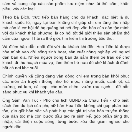
cẩm và cung cấp các sản phẩm lưu niệm như túi thổ cẩm, khăn
piêu, váy các loại.
Theo bà Bích, trực tiếp bán hàng cho du khách, đặc biệt là du
khách quốc tế, ngay tại bản không chỉ giúp chị em tăng thu nhập
mà còn là cơ hội để họ quảng bá nét đẹp văn hóa của dân tộc mình
với du khách thập phương, là cơ hội tốt để giới thiệu sản phẩm thổ
cẩm của người Thái ra thế giới, tìm kiếm thị trường tiêu thụ.
Và điểm hấp dẫn nhất đối với du khách khi đến Hoa Tiến là được
hòa mình vào đời sống sinh hoạt, sản xuất nông nghiệp với người
dân bản địa. Nhiều người trong bản đã sắm thêm xe trâu để chở
khách đi thu hoạch mùa vụ, làm thêm bè nứa để chở khách đi đánh
bắt cá nơi khe suối…
Chính quyền xã cũng đang vận động chị em trong bản khôi phục
các món ăn truyền thống như hò mọc, măng muối, canh ột, cá
nướng, cá lam, cá nạp, các món chẻo, vườn rau sạch… để sẵn
sàng phục vụ khi khách yêu cầu.
Ông Sầm Văn Túc - Phó chủ tịch UBND xã Châu Tiến - cho biết,
cách làm du lịch của phụ nữ bản Hoa Tiến không chỉ góp phần bảo
tồn, gìn giữ bản sắc và phát huy các giá trị văn hóa truyền thống
của dân tộc mà còn bước đầu tạo ra sinh kế, góp phần tăng thu
nhập, cải thiện cuộc sống, từng bước xóa đói giảm nghèo cho
người dân.