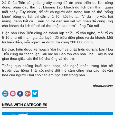
Xã Châu Tiến cũng đang xây dựng đề án phát triển du lịch cộng
đồng, phấn đấu thu hút khoảng 120 khách du lịch đến tham quan
mỗi ngày. Tuy nhiên, để tất cả người dân trong bản có thể “sống
khỏe” bằng du lịch thì cần phải liên kết họ lại. “Ví dụ như việc hái
măng, đánh bắt cá… nếu người dân liên kết với nhau để cung ứng
cho khách du lịch thì sẽ có thu nhập cao hơn” - ông Túc nói.
Hiện bản Hoa Tiến cũng đã thành lập nhiều tổ văn nghệ, mỗi tổ có
5-10 phụ nữ tham gia tập luyện để biểu diễn phục vụ du khách. Mỗi
tối biểu diễn, mỗi người sẽ được trả công 200.000 đồng.
Để thực hiện được kế hoạch “dài hơi” về phát triển du lịch, bản Hoa
Tiến cũng đã thành lập Câu lạc bộ Bảo tồn văn hóa Thái. Đây là nơi
giao thoa giữa các thế hệ cha ông và lớp trẻ.
Thông qua những buổi sinh hoạt, các nghệ nhân trong bản sẽ
truyền dạy tiếng Thái cổ, nghề dệt thổ cẩm cũng như các nét văn
hóa của người Thái cho các em học sinh trong bản.
phunuonline
NEWS WITH CATEGORIES