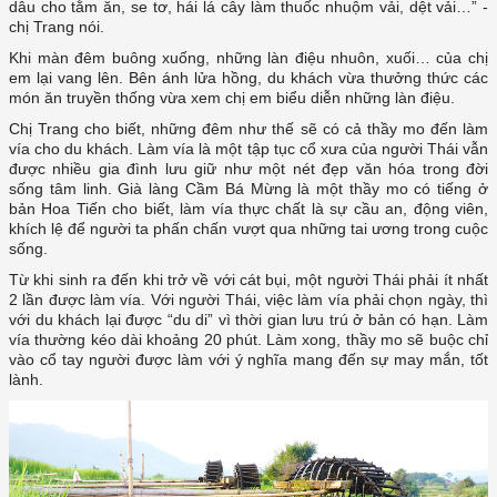
dâu cho tằm ăn, se tơ, hái lá cây làm thuốc nhuộm vải, dệt vải…” -
chị Trang nói.
Khi màn đêm buông xuống, những làn điệu nhuôn, xuối… của chị
em lại vang lên. Bên ánh lửa hồng, du khách vừa thưởng thức các
món ăn truyền thống vừa xem chị em biểu diễn những làn điệu.
Chị Trang cho biết, những đêm như thế sẽ có cả thầy mo đến làm
vía cho du khách. Làm vía là một tập tục cổ xưa của người Thái vẫn
được nhiều gia đình lưu giữ như một nét đẹp văn hóa trong đời
sống tâm linh. Già làng Cầm Bá Mừng là một thầy mo có tiếng ở
bản Hoa Tiến cho biết, làm vía thực chất là sự cầu an, động viên,
khích lệ để người ta phấn chấn vượt qua những tai ương trong cuộc
sống.
Từ khi sinh ra đến khi trở về với cát bụi, một người Thái phải ít nhất
2 lần được làm vía. Với người Thái, việc làm vía phải chọn ngày, thì
với du khách lại được “du di” vì thời gian lưu trú ở bản có hạn. Làm
vía thường kéo dài khoảng 20 phút. Làm xong, thầy mo sẽ buộc chỉ
vào cổ tay người được làm với ý nghĩa mang đến sự may mắn, tốt
lành.