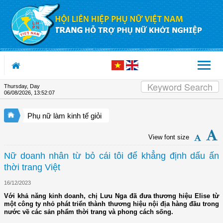
Skip to Content
Thursday, Day
06/08/2026
,
13:52:08
Phụ nữ làm kinh tế giỏi
View font size
Nữ doanh nhân từ bỏ cái tôi để khẳng định dấu ấn
thời trang Việt
16/12/2023
Với khả năng kinh doanh, chị Lưu Nga đã đưa thương hiệu Elise từ
một công ty nhỏ phát triển thành thương hiệu nội địa hàng đầu trong
nước về các sản phẩm thời trang và phong cách sống.