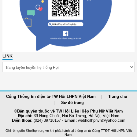
LINK
Cổng Thông tin điện tử TW Hội LHPN Việt Nam
Trang chủ
Sơ đồ trang
©Bản quyền thuộc về TW Hội Liên Hiệp Phụ Nữ Việt Nam
Địa chỉ:
39 Hàng Chuối, Hai Bà Trưng, Hà Nội, Việt Nam
Điện thoại:
(024) 39718157 -
Email:
webhoilhpnvn@yahoo.com
Ghi rõ nguồn ©hoilhpn.org.vn khi phát hành lại thông tin từ Cổng TTÐT Hội LHPN Việt
Nam.