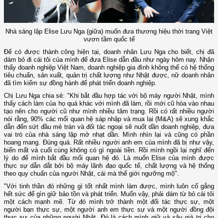
Nhà sáng lập Elise Lưu Nga (giữa) muốn đưa thương hiệu thời trang Việt
vươn tầm quốc tế
Để có được thành công hiện tại, doanh nhân Lưu Nga cho biết, chị đã
dám bỏ đi cái tôi của mình để đưa Elise dẫn đầu như ngày hôm nay. Nhận
thấy doanh nghiệp Việt Nam, doanh nghiệp gia đình không thể có hệ thống
tiêu chuẩn, sản xuất, quản trị chất lượng như Nhật được, nữ doanh nhân
đã tìm kiếm sự đồng hành để phát triển doanh nghiệp.
Chị Lưu Nga chia sẻ: "Khi bắt đầu hợp tác với bộ máy người Nhật, mình
thấy cách làm của họ quá khác với mình đã làm, rồi mới cũ hòa vào nhau
tạo nên cho người cũ như mình nhiều tâm trạng. Rồi có rất nhiều người
nói rằng, 90% các mối quan hệ sáp nhập và mua lại (M&A) sẽ xung khắc
dẫn đến sứt đầu mẻ trán và đối tác ngoại sẽ nuốt dần doanh nghiệp, đưa
vai trò của nhà sáng lập mở nhạt dần. Mình nhìn lại và cũng có phần
hoang mang. Đúng quá. Rất nhiều người anh em của mình đã bị như vậy,
biến mất và cuối cùng không có gì ngoài tiền. Rồi mình ngồi lại nghĩ đến
lý do để mình bắt đầu mối quan hệ đó. Là muốn Elise của mình được
thực sự dẫn dắt bởi bộ máy lãnh đạo quốc tế, chất lượng và hệ thống
theo quy chuẩn của người Nhật, cái mà thế giới ngưỡng mộ".
"Với tinh thần đó những gì tốt nhất mình làm được, mình luôn cố gắng
hết sức để gìn giữ bảo tồn và phát triển. Muốn vậy, phải dám từ bỏ cái tôi
một cách mạnh mẽ. Từ đó mình trở thành một đối tác thực sự, một
người bạn thực sự, một người anh em thực sự và một người đồng đội
thực sự của những người Nhật. Đó là cách mình giữ và xây giá trị cho