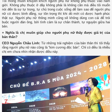
Tôi mong muốn khuyến khích người phụ nữ không phụ thuộc vào nam
giới. Không phụ thuộc ở đây không phải là không cần mà điều tôi muốn
nói đến là sự tự trọng, tự chủ trong cuộc sống để làm sao để người phụ
nữ có được bình đẳng, sự tôn trọng thì khi đó mới có được hạnh phúc
thật sự. Người phụ nữ thông minh cũng sẽ không dùng con cái để trói
buộc người đàn ông, bởi tình cảm là sự chân thành, tự nguyện giữa hai
bên.
+ Nghĩa là chị muốn giúp cho người phụ nữ thấy được giá trị của
bản thân?
CEO Nguyễn Châu Linh:
Từ những trải nghiệm của bản thân thì tôi thấy
rằng người phụ nữ nào cũng là “kim cương độc bản”. Chỉ có điều là nhiều
chị em chưa nhìn nhận được điều này.