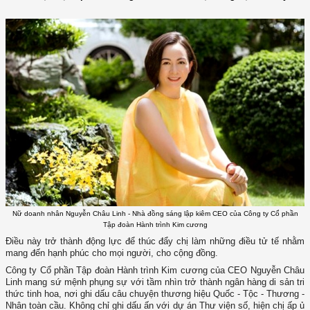
Nữ doanh nhân Nguyễn Châu Linh - Nhà đồng sáng lập kiêm CEO của Công ty Cổ phần
Tập đoàn Hành trình Kim cương
Điều này trở thành động lực để thúc đẩy chị làm những điều tử tế nhằm
mang đến hạnh phúc cho mọi người, cho cộng đồng.
Công ty Cổ phần Tập đoàn Hành trình Kim cương của CEO Nguyễn Châu
Linh mang sứ mệnh phụng sự với tầm nhìn trở thành ngân hàng di sản tri
thức tinh hoa, nơi ghi dấu câu chuyện thương hiệu Quốc - Tộc - Thương -
Nhân toàn cầu. Không chỉ ghi dấu ấn với dự án Thư viện số, hiện chị ấp ủ