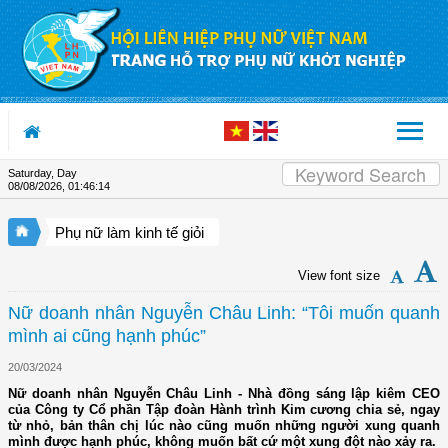
Skip to Content
Saturday, Day
08/08/2026
,
01:46:15
Phụ nữ làm kinh tế giỏi
View font size
Nữ doanh nhân Nguyễn Châu Linh: “Tôi muốn quanh
mình ai cũng hạnh phúc”
20/03/2024
Nữ doanh nhân Nguyễn Châu Linh - Nhà đồng sáng lập kiêm CEO
của Công ty Cổ phần Tập đoàn Hành trình Kim cương chia sẻ, ngay
từ nhỏ, bản thân chị lúc nào cũng muốn những người xung quanh
mình được hạnh phúc, không muốn bất cứ một xung đột nào xảy ra.