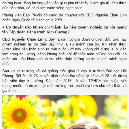
những hoạt động hướng đến việc giúp phụ nữ thấy được giá trị đích thực
của bản thân, để có được cuộc sống hạnh phúc.
Phóng viên Báo PNVN có cuộc trò chuyện với CEO Nguyễn Châu Linh
nhân Ngày Quốc tế Hạnh phúc 20/3.
+ Cơ duyên nào khiến chị thành lập nên doanh nghiệp xã hội mang
tên Tập đoàn Hành trình Kim Cương?
CEO Nguyễn Châu Linh:
Đây là cả một giai đoạn chuyển đổi. Sau này
chiêm nghiệm lại thì thấy đây như là sứ mệnh của tôi. Khi nhận thức
được rằng bản thân sinh ra trên cuộc đời này không chỉ dừng lại ở việc
làm công ăn lương, càng không phải chỉ để thỏa mãn những nhu cầu cá
nhân mà luôn khao khát được nhìn thấy những người quanh mình hạnh
phúc.
Sau khi ra trường, tôi có quãng thời gian đi dạy ở trường Đại học Hải
Phòng. Rồi ở tuổi 26, quyết định thành lập công ty riêng và 28 tuổi dừng
hẳn việc dạy ở trường. Đến năm 2015, tôi vào TPHCM làm việc, với
mong muốn có được một môi trường mới phù hợp hơn cho bản thân và
gia đình.