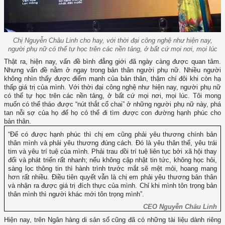
Chị Nguyễn Châu Linh cho hay, với thời đại công nghệ như hiện nay,
người phụ nữ có thể tự học trên các nền tảng, ở bất cứ mọi nơi, mọi lúc
Thật ra, hiện nay, vấn đề bình đẳng giới đã ngày càng được quan tâm.
Nhưng vấn đề nằm ở ngay trong bản thân người phụ nữ. Nhiều người
không nhìn thấy được điểm mạnh của bản thân, thậm chí đôi khi còn hạ
thấp giá trị của mình. Với thời đại công nghệ như hiện nay, người phụ nữ
có thể tự học trên các nền tảng, ở bất cứ mọi nơi, mọi lúc. Tôi mong
muốn có thể tháo được “nút thắt cổ chai” ở những người phụ nữ này, phá
tan nỗi sợ của họ để họ có thể đi tìm được con đường hạnh phúc cho
bản thân.
“Để có được hạnh phúc thì chị em cũng phải yêu thương chính bản
thân mình và phải yêu thương đúng cách. Đó là yêu thân thể, yêu trái
tim và yêu trí tuệ của mình. Phải trau dồi trí tuệ liên tục bởi xã hội thay
đổi và phát triển rất nhanh; nếu không cập nhật tin tức, không học hỏi,
sàng lọc thông tin thì hành trình trước mắt sẽ mệt mỏi, hoang mang
hơn rất nhiều. Điều tiên quyết vẫn là chị em phải yêu thương bản thân
và nhận ra được giá trị đích thực của mình. Chỉ khi mình tôn trọng bản
thân mình thì người khác mới tôn trọng mình”.
CEO Nguyễn Châu Linh
Hiện nay, trên Ngân hàng di sản số cũng đã có những tài liệu dành riêng