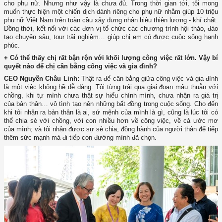
cho phụ nữ. Nhưng như vậy là chưa đủ. Trong thời gian tới, tôi mong
muốn thực hiện một chiến dịch dành riêng cho phụ nữ nhằm giúp 10 triệu
phụ nữ Việt Nam trên toàn cầu xây dựng nhân hiệu thiện lương - khí chất.
Đồng thời, kết nối với các đơn vị tổ chức các chương trình hội thảo, đào
tạo chuyên sâu, tour trải nghiệm… giúp chị em có được cuộc sống hạnh
phúc.
+ Có thể thấy chị rất bận rộn với khối lượng công việc rất lớn. Vậy bí
quyết nào để chị cân bằng công việc và gia đình?
CEO Nguyễn Châu Linh:
Thật ra để cân bằng giữa công việc và gia đình
là một việc không hề dễ dàng. Tôi từng trải qua giai đoạn mâu thuẫn với
chồng, khi tự mình chưa thật sự hiểu chính mình, chưa nhận ra giá trị
của bản thân… vô tình tạo nên những bất đồng trong cuộc sống. Cho đến
khi tôi nhận ra bản thân là ai, sứ mệnh của mình là gì, cũng là lúc tôi có
thể chia sẻ với chồng, với con nhiều hơn về công việc, về cả ước mơ
của mình; và tôi nhận được sự sẻ chia, đồng hành của người thân để tiếp
thêm sức mạnh mà đi tiếp con đường mình đã chọn.