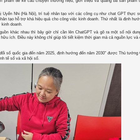
 sản phẩm để kể câu chuyện thương hiệu, giới thiệu và quảng bá sản phẩm
 Uyển Nhi (Hà Nội), trí tuệ nhân tạo với các công cụ như chat GPT thực 
ệ nhân tạo hỗ trợ khá hiệu quả cho công việc kinh doanh. Thứ nhất là định hư
ư kinh doanh.
 nguồn khác nhau thì bây giờ chỉ cần lên ChatGPT và gõ ra một số nội dun
ữu ích. Điều này không chỉ giúp tôi tiết kiệm thời gian mà cả nguồn lực và c
n đổi số quốc gia đến năm 2025, định hướng đến năm 2030" được Thủ tướng
inh tế số và xã hội số.