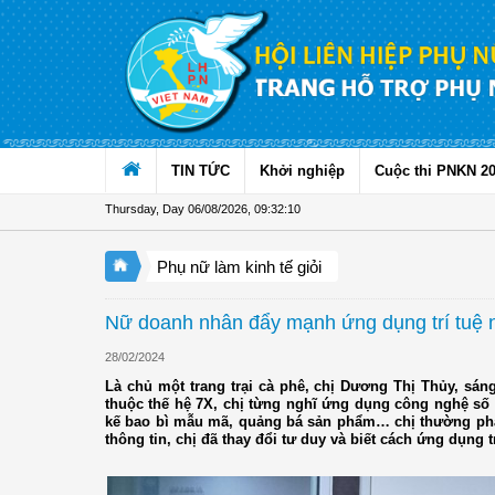
Skip to Content
TIN TỨC
Khởi nghiệp
Cuộc thi PNKN 2
Thursday, Day 06/08/2026
,
09:32:11
Phụ nữ làm kinh tế giỏi
Nữ doanh nhân đẩy mạnh ứng dụng trí tuệ n
28/02/2024
Là chủ một trang trại cà phê, chị Dương Thị Thủy, sá
thuộc thế hệ 7X, chị từng nghĩ ứng dụng công nghệ số 
kế bao bì mẫu mã, quảng bá sản phẩm… chị thường phải
thông tin, chị đã thay đổi tư duy và biết cách ứng dụng 