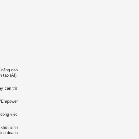
à nâng cao
 tạo (AI);
ày cản trở
o "Empower
 công việc
 khởi sinh
kinh doanh