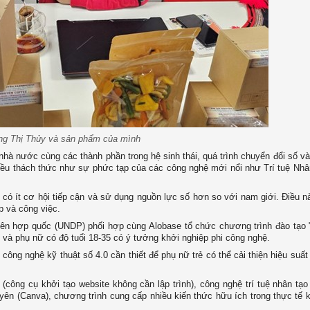
ng Thị Thủy và sản phẩm của mình
à nước cùng các thành phần trong hệ sinh thái, quá trình chuyển đổi số v
iều thách thức như sự phức tạp của các công nghệ mới nổi như Trí tuệ Nhân
ó ít cơ hội tiếp cận và sử dụng nguồn lực số hơn so với nam giới. Điều n
p và công việc.
 Liên hợp quốc (UNDP) phối hợp cùng Alobase tổ chức chương trình đào tạ
và phụ nữ có độ tuổi 18-35 có ý tưởng khởi nghiệp phi công nghệ.
ông nghệ kỹ thuật số 4.0 cần thiết để phụ nữ trẻ có thể cải thiện hiệu suất
ông cụ khởi tạo website không cần lập trình), công nghệ trí tuệ nhân tạo
yên (Canva), chương trình cung cấp nhiều kiến thức hữu ích trong thực tế 