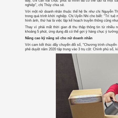
đây, chỉ cần vài chục phút là mình đã có thể tạo ra một
nghiệp", chị Thủy chia sẻ.
Với một nữ doanh nhân thuộc thế hệ 9x như chị Nguyễn Thị
trong quá trình khởi nghiệp. Chị Uyển Nhi cho biết: "Trí tu
hình ảnh, thứ hai là việc lập kế hoạch truyền thông cũng nh
Thay vì phải mất thời gian đi thu thập thông tin từ nhiều
khoảng 5 phút, ứng dụng đã có thể gợi ý hàng chục ý tưởng h
Nâng cao kỹ năng số cho nữ doanh nhân
Với cam kết thúc đẩy chuyển đổi số, "Chương trình chuyể
phê duyệt năm 2020 tập trung vào 3 trụ cột: Chính phủ số, k