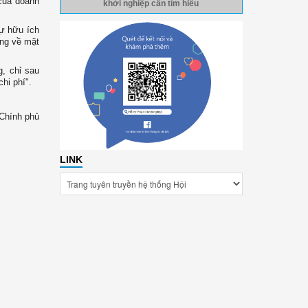
 của doanh
khởi nghiệp cần tìm hiểu
sự hữu ích
ớng về mặt
g, chỉ sau
hi phí".
 Chính phủ
LINK