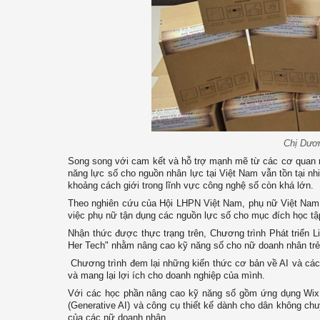
Chị Dươ
Song song với cam kết và hỗ trợ mạnh mẽ từ các cơ quan nh
năng lực số cho nguồn nhân lực tại Việt Nam vẫn tồn tại nh
khoảng cách giới trong lĩnh vực công nghệ số còn khá lớn.
Theo nghiên cứu của Hội LHPN Việt Nam, phụ nữ Việt Nam c
việc phụ nữ tận dụng các nguồn lực số cho mục đích học tậ
Nhận thức được thực trạng trên, Chương trình Phát triển
Her Tech" nhằm nâng cao kỹ năng số cho nữ doanh nhân trẻ 
Chương trình đem lại những kiến thức cơ bản về AI và các c
và mang lại lợi ích cho doanh nghiệp của mình.
Với các học phần nâng cao kỹ năng số gồm ứng dụng Wix (c
(Generative AI) và công cụ thiết kế dành cho dân không chu
của các nữ doanh nhân.