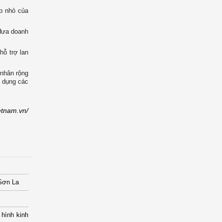
p nhỏ của
 đưa doanh
hỗ trợ lan
 nhân rộng
n dụng các
etnam.vn/
 Sơn La
 hình kinh