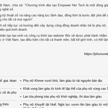
iệt Nam, chia sẻ: "Chương trình đào tạo Empower Her Tech là một đóng gó
ng nghệ số.
g kỹ thuật số và nâng cao năng lực lãnh đạo, đồng thời là bước đột phá để
g cho tất cả mọi người".
h sẽ tiếp tục và hướng đến xây dựng cộng đồng doanh nhân trẻ là phụ nữ, 
hiệu quả kinh doanh.
hân tạo tạo sinh và công cụ khởi tạo website Wix sẽ được phát hành nhằm
ở Việt Nam, tạo điều kiện cho tất cả thanh niên, bất kể giới tính, có thể tậ
https://phunuvi
ể giai đoạn
Phụ nữ Khmer vượt khó, làm giàu từ tài nguyên bản địa
Khát vọng làm giàu từ kinh tế tập thể của phụ nữ vùng cao
ác xã do phụ
Lan tỏa phong trào phụ nữ khởi nghiệp, thi đua làm giàu
ng thôn
Phụ nữ khuyết tật Huế: Nghị lực vươn lên làm giàu từ mô