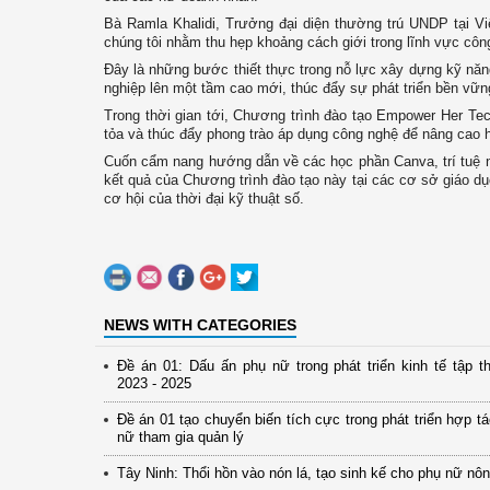
Bà Ramla Khalidi, Trưởng đại diện thường trú UNDP tại V
chúng tôi nhằm thu hẹp khoảng cách giới trong lĩnh vực cô
Đây là những bước thiết thực trong nỗ lực xây dựng kỹ năn
nghiệp lên một tầm cao mới, thúc đẩy sự phát triển bền vữn
Trong thời gian tới, Chương trình đào tạo Empower Her Tec
tỏa và thúc đẩy phong trào áp dụng công nghệ để nâng cao 
Cuốn cẩm nang hướng dẫn về các học phần Canva, trí tuệ n
kết quả của Chương trình đào tạo này tại các cơ sở giáo dục 
cơ hội của thời đại kỹ thuật số.
NEWS WITH CATEGORIES
Đề án 01: Dấu ấn phụ nữ trong phát triển kinh tế tập th
2023 - 2025
Đề án 01 tạo chuyển biến tích cực trong phát triển hợp t
nữ tham gia quản lý
Tây Ninh: Thổi hồn vào nón lá, tạo sinh kế cho phụ nữ nô