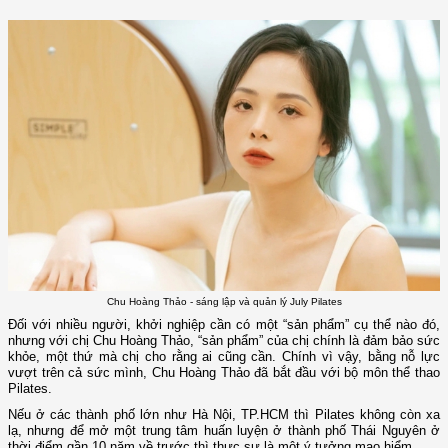
Chu Hoàng Thảo - sáng lập và quản lý July Pilates
Đối với nhiều người, khởi nghiệp cần có một “sản phẩm” cụ thể nào đó,
nhưng với chị Chu Hoàng Thảo, “sản phẩm” của chị chính là đảm bảo sức
khỏe, một thứ mà chị cho rằng ai cũng cần. Chính vì vậy, bằng nỗ lực
vượt trên cả sức mình, Chu Hoàng Thảo đã bắt đầu với bộ môn thể thao
Pilates.
Nếu ở các thành phố lớn như Hà Nội, TP.HCM thì Pilates không còn xa
lạ, nhưng để mở một trung tâm huấn luyện ở thành phố Thái Nguyên ở
thời điểm gần 10 năm về trước thì thực sự là một ý tưởng mạo hiểm.