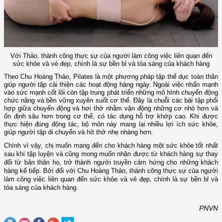
Với Thảo, thành công thực sự của người làm công việc liên quan đến
sức khỏe và vẻ đẹp, chính là sự bền bỉ và tỏa sáng của khách hàng
Theo Chu Hoàng Thảo, Pilates là một phương pháp tập thể dục toàn thân
giúp người tập cải thiện các hoạt động hàng ngày. Ngoài việc nhấn mạnh
vào sức mạnh cốt lõi còn tập trung phát triển những mô hình chuyển động
chức năng và bền vững xuyên suốt cơ thể. Đây là chuỗi các bài tập phối
hợp giữa chuyển động và hơi thở nhằm vận động những cơ nhỏ hơn và
ổn định sâu hơn trong cơ thể, có tác dụng hỗ trợ khớp cao. Khi được
thực hiện đúng động tác, bộ môn này mang lại nhiều lợi ích sức khỏe,
giúp người tập di chuyển và hít thở nhẹ nhàng hơn.
Chính vì vậy, chị muốn mang đến cho khách hàng một sức khỏe tốt nhất
sau khi tập luyện và cũng mong muốn nhận được từ khách hàng sự thay
đổi từ bản thân họ, trở thành người truyền cảm hứng cho những khách
hàng kế tiếp. Bởi đối với Chu Hoàng Thảo, thành công thực sự của người
làm công việc liên quan đến sức khỏe và vẻ đẹp, chính là sự bền bỉ và
tỏa sáng của khách hàng.
PNVN