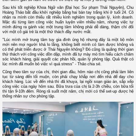
Sau khi tốt nghiệp Khoa Ngữ văn (Đại học Sư phạm Thái Nguyên), Chu
Hoàng Thảo bắt đầu khởi nghiệp bằng hai bàn tay trắng khi ở tuổi 24. Cô
nhận ra mình còn thiếu rất nhiều kinh nghiệm trong quản lý, kinh doanh.
Mặc dù từng làm công việc huấn luyện viên nhiều năm, nhưng việc tự
mình đứng ra gánh vác một trung tâm không phải dễ dàng, thậm chí đối
với một cô gái trẻ là một thử thách đầy nước mắt.
"Lúc mình mở trung tâm tuy gia đình ủng hộ nhưng đây là một bộ môn
mới nên mọi người khá lo lắng, không biết mình có làm được không và
có thể phát triển được ở Thái Nguyên không? Đó cũng là quãng thời gian
thử thách với công việc dồn dập, mình đã tự mày mò tìm hiểu cách chăm
sóc khách hàng, giải quyết các phản hồi, quản lý phòng tập. Quả thật có
lúc mình đã muốn bỏ việc vì quá stress" - Thảo chia sẻ.
Cũng theo tâm sự của chị, thời gian đầu, hôm nào chị cũng phải làm liên
tục từ sáng đến tối muộn, còn phải chạy khắp nơi đến nhà để dạy cho
khách hàng. Lúc về đến nhà thì đã khuya, lại ngồi soạn giáo án, sắp xếp
công việc của ngày hôm sau. Bữa trưa của chị là 2-3h chiều, còn bữa tối
thì tận 9-10h đêm. Ròng rã suốt một năm, chị mới có thể set-up được hệ
thống nhân sự cho phòng tập.