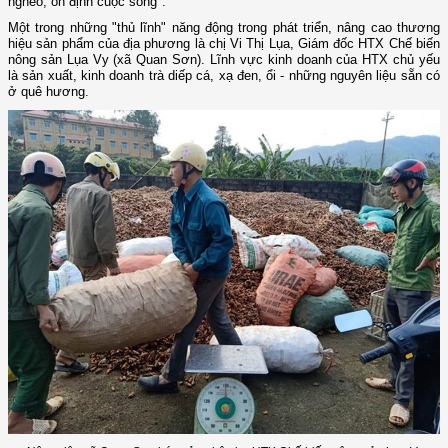
nghèo, ổn định cuộc sống".
Một trong những "thủ lĩnh" năng động trong phát triển, nâng cao thương
hiệu sản phẩm của địa phương là chị Vi Thị Lụa, Giám đốc HTX Chế biến
nông sản Lụa Vy (xã Quan Sơn). Lĩnh vực kinh doanh của HTX chủ yếu
là sản xuất, kinh doanh trà diếp cá, xạ đen, ổi - những nguyên liệu sẵn có
ở quê hương.