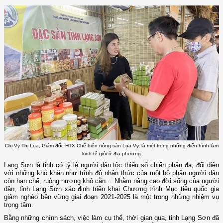
Chị Vy Thị Lụa, Giám đốc HTX Chế biến nông sản Lụa Vy, là một trong những điển hình làm
kinh tế giỏi ở địa phương
Lạng Sơn là tỉnh có tỷ lệ người dân tộc thiểu số chiến phần đa, đối diện
với những khó khăn như trình độ nhận thức của một bộ phận người dân
còn hạn chế, ruộng nương khô cằn… Nhằm nâng cao đời sống của người
dân, tỉnh Lạng Sơn xác định triển khai Chương trình Mục tiêu quốc gia
giảm nghèo bền vững giai đoạn 2021-2025 là một trong những nhiệm vụ
trọng tâm.
Bằng những chính sách, việc làm cụ thể, thời gian qua, tỉnh Lạng Sơn đã