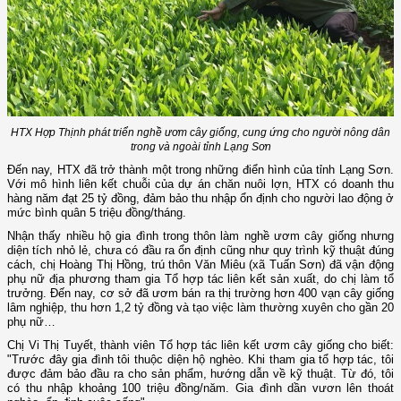
HTX Hợp Thịnh phát triển nghề ươm cây giống, cung ứng cho người nông dân
trong và ngoài tỉnh Lạng Sơn
Đến nay, HTX đã trở thành một trong những điển hình của tỉnh Lạng Sơn.
Với mô hình liên kết chuỗi của dự án chăn nuôi lợn, HTX có doanh thu
hàng năm đạt 25 tỷ đồng, đảm bảo thu nhập ổn định cho người lao động ở
mức bình quân 5 triệu đồng/tháng.
Nhận thấy nhiều hộ gia đình trong thôn làm nghề ươm cây giống nhưng
diện tích nhỏ lẻ, chưa có đầu ra ổn định cũng như quy trình kỹ thuật đúng
cách, chị Hoàng Thị Hồng, trú thôn Văn Miêu (xã Tuấn Sơn) đã vận động
phụ nữ địa phương tham gia Tổ hợp tác liên kết sản xuất, do chị làm tổ
trưởng. Đến nay, cơ sở đã ươm bán ra thị trường hơn 400 vạn cây giống
lâm nghiệp, thu hơn 1,2 tỷ đồng và tạo việc làm thường xuyên cho gần 20
phụ nữ…
Chị Vi Thị Tuyết, thành viên Tổ hợp tác liên kết ươm cây giống cho biết:
"Trước đây gia đình tôi thuộc diện hộ nghèo. Khi tham gia tổ hợp tác, tôi
được đảm bảo đầu ra cho sản phẩm, hướng dẫn về kỹ thuật. Từ đó, tôi
có thu nhập khoảng 100 triệu đồng/năm. Gia đình dần vươn lên thoát