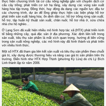
thực hiện chương trình tái cơ cấu nông nghiệp gắn với chuyển dịch cơ
cấu cây trồng; phát triển cơ sở hạ tầng, xây dựng các vùng sản xuất
hàng hóa tập trung. Đồng thời, huy động đa dạng các nguồn lực đầu tư
các chương trình, dự án để lồng ghép thực hiện các biện pháp hỗ trợ
phát triển sản xuất hàng hóa; ổn định dân cư; hỗ trợ trồng rừng sản xuất;
hỗ trợ, tập huấn kỹ thuật sản xuất, chăn nuôi; hỗ trợ nhà ở, sửa chữa
nhà cho hộ nghèo…
Ở Lạng Sơn đã xuất hiện nhiều mô hình hợp tác xã (HTX) phát triển kinh
tế bằng những cây, quả đặc sản ở địa phương. Xác định liên kết trong
sản xuất, tiêu thụ sản phẩm là mắt xích quan trọng, hướng đi bền vững
trong sản xuất nông nghiệp, các mô hình này đã hình thành và phát triển
với nhiều hình thức.
Một số HTX đã tham gia liên kết sản xuất và tiêu thụ sản phẩm theo chuỗi
giá trị, xây dựng được thương hiệu và nâng cao giá trị sản phẩm trên thị
trường. Điển hình như HTX Hợp Thịnh (phường Kỳ Lừa) do chị Lý Bích
Linh thành lập từ năm 2006.