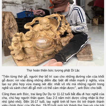
Thợ hoàn thiện bức tượng phật Di Lặc
"Trên từng thớ gỗ, người thợ bố trí sao cho những đường vân của khối
gỗ được rơi vào đúng những điểm đặc biệt để nhấn mạnh ý nghĩa, vừa
tạo sự phù hợp vừa mang nét độc nhất vô nhị mà những người trong
nghề và sành chơi đồ gỗ mới có thể cảm nhận được", anh Đức cho biết.
Cũng theo anh Đức, trai làng Dư Dụ từ 11-12 tuổi bắt đầu đi học nghề của
cha, chú hay người thân quen. Sau 2-3 năm mới được công nhận là thợ
nhỏ (phó nhỏ). Đến 16-17 tuổi, tay nghề tinh tế hơn thì trở thành thành
viên chính thức của tốp thợ. 19-20 tuổi mới trở thành thợ bạn và còn trải