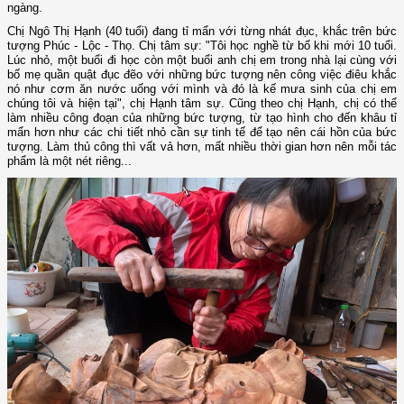
ngàng.
Chị Ngô Thị Hạnh (40 tuổi) đang tỉ mẩn với từng nhát đục, khắc trên bức
tượng Phúc - Lộc - Thọ. Chị tâm sự: "Tôi học nghề từ bố khi mới 10 tuổi.
Lúc nhỏ, một buổi đi học còn một buổi anh chị em trong nhà lại cùng với
bố mẹ quần quật đục đẽo với những bức tượng nên công việc điêu khắc
nó như cơm ăn nước uống với mình và đó là kế mưa sinh của chị em
chúng tôi và hiện tại", chị Hạnh tâm sự. Cũng theo chị Hạnh, chị có thể
làm nhiều công đoạn của những bức tượng, từ tạo hình cho đến khâu tỉ
mẩn hơn như các chi tiết nhỏ cần sự tinh tế để tạo nên cái hồn của bức
tượng. Làm thủ công thì vất vả hơn, mất nhiều thời gian hơn nên mỗi tác
phẩm là một nét riêng...