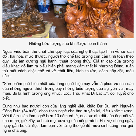
Những bức tượng sau khi được hoàn thành
Ngoài việc tuân thủ chặt chẽ quy luật của nghệ thuật tạo hình về sự cân
đối, hài hòa, mực thước, người thợ chế tác tượng còn cần tính toán theo
quy luật âm dương ngũ hành, thuật phong thủy. Giá trị cao của tượng
điêu khắc gỗ làm ra biểu hiện phải mang đậm triết lý phương Đông, tuân
thủ một cách chặt chẽ cả về chất liệu, kích thước, cách sắp đặt, màu
sắc...
"Sản phẩm phổ biến nhất của làng nghề hiện nay vẫn là phục vụ nhu cầu
của những người thích trưng bày những biểu tượng của sự yên vui, may
mắn, đó là hình tượng ông Phúc, Lộc, Thọ, Phật Di Lặc...", cô Tuyết cho
biết.
Cũng như bao người con của làng nghề điêu khắc Dư Dụ, anh Nguyễn
Công Đức (34 tuổi), chọn theo nghề cha ông truyền lại, điêu khắc tượng.
Với thâm niên làm nghề hơn 10 năm có lẻ, qua sự dìu dắt của ông nội và
cha mình, giờ đây, anh có một xưởng của riêng mình. Hai vợ chồng ngày
ngày gắn bó cái đục, làm bạn với từng thớ gỗ để mưu sinh cũng như giữ
nghề cha ông.