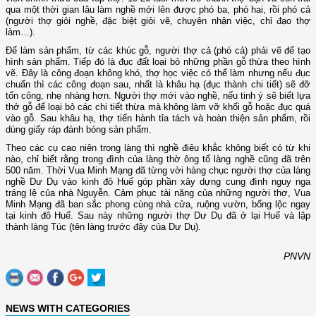
qua một thời gian lâu làm nghề mới lên được phó ba, phó hai, rồi phó cả
(người thợ giỏi nghề, đặc biệt giỏi vẽ, chuyên nhận việc, chỉ đạo thợ
làm…).
Để làm sản phẩm, từ các khúc gỗ, người thợ cả (phó cả) phải vẽ để tạo
hình sản phẩm. Tiếp đó là đục đất loại bỏ những phần gỗ thừa theo hình
vẽ. Đây là công đoạn không khó, thợ học việc có thể làm nhưng nếu đục
chuẩn thì các công đoạn sau, nhất là khâu hạ (đục thành chi tiết) sẽ đỡ
tốn công, nhẹ nhàng hơn. Người thợ mới vào nghề, nếu tinh ý sẽ biết lựa
thớ gỗ để loại bỏ các chi tiết thừa mà không làm vỡ khối gỗ hoặc đục quá
vào gỗ. Sau khâu hạ, thợ tiến hành tỉa tách và hoàn thiện sản phẩm, rồi
dùng giấy ráp đánh bóng sản phẩm.
Theo các cụ cao niên trong làng thì nghề điêu khắc không biết có từ khi
nào, chỉ biết rằng trong đình của làng thờ ông tổ làng nghề cũng đã trên
500 năm. Thời Vua Minh Mạng đã từng vời hàng chục người thợ của làng
nghề Dư Dụ vào kinh đô Huế góp phần xây dựng cung đình nguy nga
tráng lệ của nhà Nguyễn. Cảm phục tài năng của những người thợ, Vua
Minh Mạng đã ban sắc phong cùng nhà cửa, ruộng vườn, bổng lộc ngay
tại kinh đô Huế. Sau này những người thợ Dư Dụ đã ở lại Huế và lập
thành làng Túc (tên làng trước đây của Dư Dụ).
PNVN
NEWS WITH CATEGORIES