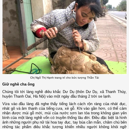
Chị Ngô Thị Hạnh trang trí cho bức tượng Thần Tài
Giữ nghề cha ông
Chúng tôi tới làng nghề điêu khắc Dư Dụ (thôn Dư Dụ, xã Thanh Thùy,
huyện Thanh Oai, Hà Nội) vào một ngày đầu tháng 2 trời se lạnh.
Vừa vào đầu làng đã nghe thấy tiếng lách cách rộn ràng của nhát đục,
nhát gõ và âm thanh của tiếng cưa, xẻ gỗ. Khi vào gần hơn, có thể cảm
nhận được mùi gỗ mới, mùi của nước sơn lan tỏa trong không gian yên
bình của một làng nghề vốn có truyền thống lâu đời. Điều đặc biệt là hình
ảnh những người phụ nữ tài hoa tay đục, tay búa cần mẫn, chăm chú bên
những tác phẩm điêu khắc tượng khiến nhiều người không khỏi ngỡ