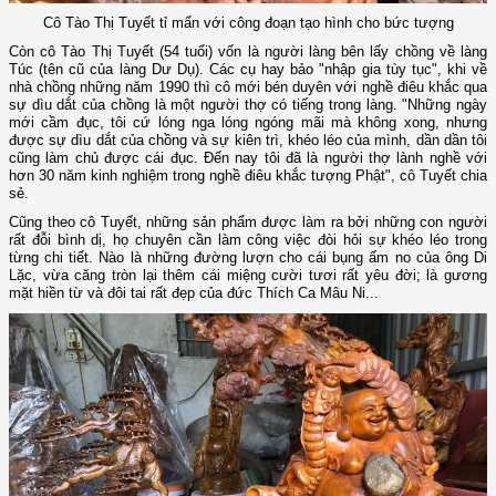
Cô Tào Thị Tuyết tỉ mẩn với công đoạn tạo hình cho bức tượng
Còn cô Tào Thị Tuyết (54 tuổi) vốn là người làng bên lấy chồng về làng
Túc (tên cũ của làng Dư Dụ). Các cụ hay bảo "nhập gia tùy tục", khi về
nhà chồng những năm 1990 thì cô mới bén duyên với nghề điêu khắc qua
sự dìu dắt của chồng là một người thợ có tiếng trong làng. "Những ngày
mới cầm đục, tôi cứ lóng nga lóng ngóng mãi mà không xong, nhưng
được sự dìu dắt của chồng và sự kiên trì, khéo léo của mình, dần dần tôi
cũng làm chủ được cái đục. Đến nay tôi đã là người thợ lành nghề với
hơn 30 năm kinh nghiệm trong nghề điêu khắc tượng Phật", cô Tuyết chia
sẻ.
Cũng theo cô Tuyết, những sản phẩm được làm ra bởi những con người
rất đỗi bình dị, họ chuyên cần làm công việc đòi hỏi sự khéo léo trong
từng chi tiết. Nào là những đường lượn cho cái bụng ấm no của ông Di
Lặc, vừa căng tròn lại thêm cái miệng cười tươi rất yêu đời; là gương
mặt hiền từ và đôi tai rất đẹp của đức Thích Ca Mâu Ni...