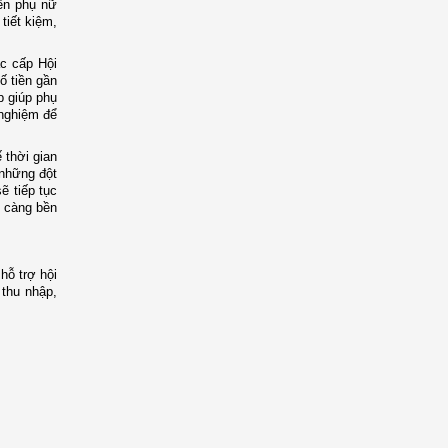
iên phụ nữ
tiết kiệm,
ác cấp Hội
ố tiền gần
p giúp phụ
 nghiệm để
 thời gian
 những đột
ẽ tiếp tục
y càng bền
hỗ trợ hội
 thu nhập,