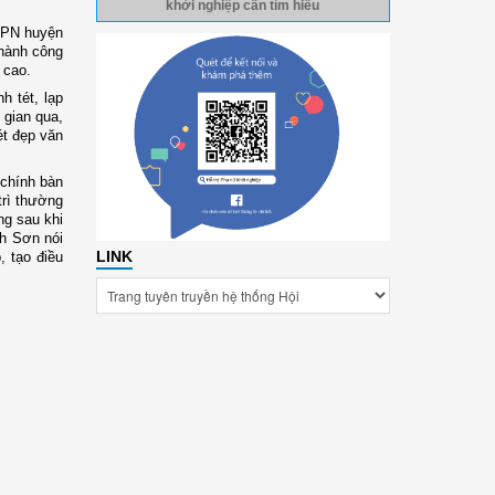
khởi nghiệp cần tìm hiểu
LHPN huyện
thành công
ế cao.
 tét, lạp
gian qua,
ét đẹp văn
 chính bàn
trì thường
ng sau khi
nh Sơn nói
LINK
, tạo điều