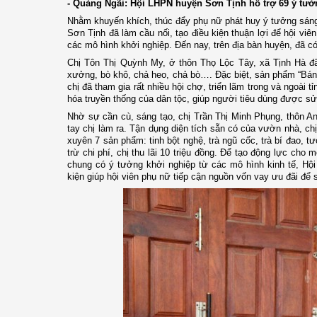
- Quảng Ngãi: Hội LHPN huyện Sơn Tịnh hỗ trợ 69 ý tưở
Nhằm khuyến khích, thúc đẩy phụ nữ phát huy ý tưởng sáng 
Sơn Tịnh đã làm cầu nối, tạo điều kiện thuận lợi để hội viê
các mô hình khởi nghiệp. Đến nay, trên địa bàn huyện, đã có
Chị Tôn Thị Quỳnh My, ở thôn Thọ Lộc Tây, xã Tịnh Hà đã
xưởng, bò khô, chả heo, chả bò…. Đặc biệt, sản phẩm “B
chị đã tham gia rất nhiều hội chợ, triển lãm trong và ngoài
hóa truyền thống của dân tộc, giúp người tiêu dùng được s
Nhờ sự cần cù, sáng tạo, chị Trần Thị Minh Phụng, thôn 
tay chị làm ra. Tận dụng diện tích sẵn có của vườn nhà, chị
xuyên 7 sản phẩm: tinh bột nghệ, trà ngũ cốc, trà bí đao, 
trừ chi phí, chị thu lãi 10 triệu đồng. Để tạo động lực cho
chung có ý tưởng khởi nghiệp từ các mô hình kinh tế, Hội
kiện giúp hội viên phụ nữ tiếp cận nguồn vốn vay ưu đãi để 