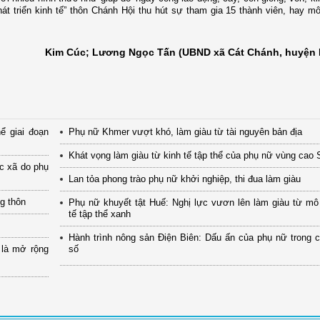
át triển kinh tế” thôn Chánh Hội thu hút sự tham gia 15 thành viên, hay m
Kim Cúc; Lương Ngọc Tấn (UBND xã Cát Chánh, huyện 
ể giai đoạn
Phụ nữ Khmer vượt khó, làm giàu từ tài nguyên bản địa
Khát vọng làm giàu từ kinh tế tập thể của phụ nữ vùng cao
ác xã do phụ
Lan tỏa phong trào phụ nữ khởi nghiệp, thi đua làm giàu
ng thôn
Phụ nữ khuyết tật Huế: Nghị lực vươn lên làm giàu từ mô
tế tập thể xanh
Hành trình nông sản Điện Biên: Dấu ấn của phụ nữ trong 
 là mở rộng
số