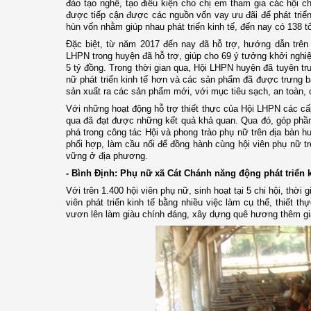
đào tạo nghề, tạo điều kiện cho chị em tham gia các hội ch
được tiếp cận được các nguồn vốn vay ưu đãi để phát triển 
hùn vốn nhằm giúp nhau phát triển kinh tế, đến nay có 138 tổ
Đặc biệt, từ năm 2017 đến nay đã hỗ trợ, hướng dẫn trên 
LHPN trong huyện đã hỗ trợ, giúp cho 69 ý tưởng khởi nghiệ
5 tỷ đồng. Trong thời gian qua, Hội LHPN huyện đã tuyên 
nữ phát triển kinh tế hơn và các sản phẩm đã được trưng bà
sản xuất ra các sản phẩm mới, với mục tiêu sạch, an toàn, c
Với những hoạt động hỗ trợ thiết thực của Hội LHPN các cấp 
qua đã đạt được những kết quả khả quan. Qua đó, góp phần n
phá trong công tác Hội và phong trào phụ nữ trên địa bàn 
phối hợp, làm cầu nối để đồng hành cùng hội viên phụ nữ tr
vững ở địa phương.
- Bình Định: Phụ nữ xã Cát Chánh năng động phát triển k
Với trên 1.400 hội viên phụ nữ, sinh hoạt tại 5 chi hội, thờ
viên phát triển kinh tế bằng nhiều việc làm cụ thể, thiết t
vươn lên làm giàu chính đáng, xây dựng quê hương thêm gi