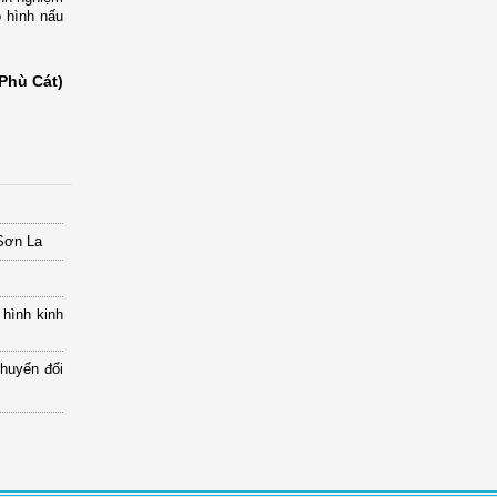
ô hình nấu
Phù Cát)
 Sơn La
 hình kinh
chuyển đổi