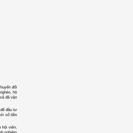
chuyển đổi
 nghèo, hộ
 xã đã vận
 để đầu tư
ới số tiền
 hội viên;
inh nghiệm