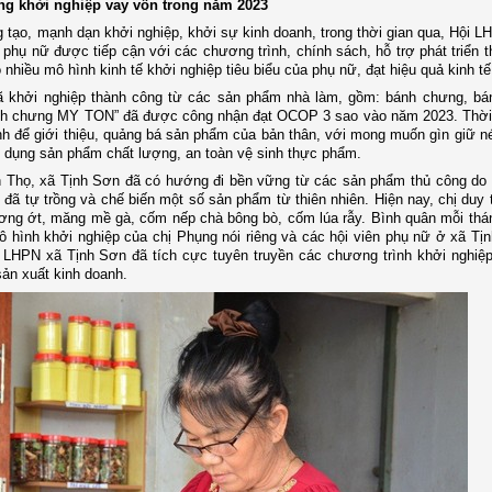
ng khởi nghiệp vay vốn trong năm 2023
tạo, mạnh dạn khởi nghiệp, khởi sự kinh doanh, trong thời gian qua, Hội 
n phụ nữ được tiếp cận với các chương trình, chính sách, hỗ trợ phát triển 
 nhiều mô hình kinh tế khởi nghiệp tiêu biểu của phụ nữ, đạt hiệu quả kinh t
 khởi nghiệp thành công từ các sản phẩm nhà làm, gồm: bánh chưng, bánh
ánh chưng MY TON” đã được công nhận đạt OCOP 3 sao vào năm 2023. Thời 
 tỉnh để giới thiệu, quảng bá sản phẩm của bản thân, với mong muốn gìn giữ n
ử dụng sản phẩm chất lượng, an toàn vệ sinh thực phẩm.
An Thọ, xã Tịnh Sơn đã có hướng đi bền vững từ các sản phẩm thủ công do
 đã tự trồng và chế biến một số sản phẩm từ thiên nhiên. Hiện nay, chị duy 
tương ớt, măng mề gà, cốm nếp chà bông bò, cốm lúa rẫy. Bình quân mỗi thá
 mô hình khởi nghiệp của chị Phụng nói riêng và các hội viên phụ nữ ở xã Tị
 LHPN xã Tịnh Sơn đã tích cực tuyên truyền các chương trình khởi nghiệp
sản xuất kinh doanh.