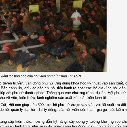
 đệm lót sinh học của hội viên phụ nữ Phan Thị Thừa
cực tuyên truyền, vận động phụ nữ ứng dụng khoa học kỹ thuật vào sản xuất, 
h. Bên cạnh đó, chỉ đạo các chi hội tiến hành rà soát các hộ gia đình hội viên
iúp đỡ phụ nữ thoát nghèo. Thông qua các chương trình, dự án, Hội phụ nữ
 về vốn, kiến thức, kinh nghiệm sản xuất để phát triển kinh tế.
t, Hội còn giúp trên 300 lượt hộ phụ nữ được vay vốn với lãi suất ưu đãi
o hội quản lý đạt hơn 18 tỷ đồng, các hội viên còn tham gia gửi tiết kiệm v
cung cấp kiến thức, hướng dẫn kỹ năng, xây dựng ý tưởng khởi nghiệp cho
với nhiều hình thức như giúp đỡ ngày công lao động, cây, con giống, vốn, k