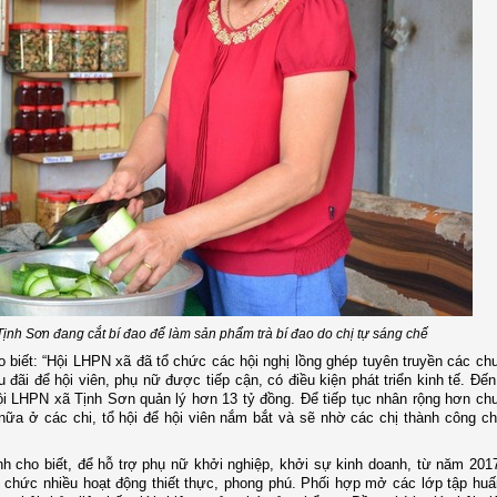
Tịnh Sơn đang cắt bí đao để làm sản phẩm trà bí đao do chị tự sáng chế
biết: “Hội LHPN xã đã tổ chức các hội nghị lồng ghép tuyên truyền các ch
 đãi để hội viên, phụ nữ được tiếp cận, có điều kiện phát triển kinh tế. Đến
LHPN xã Tịnh Sơn quản lý hơn 13 tỷ đồng. Để tiếp tục nhân rộng hơn chư
nữa ở các chi, tổ hội để hội viên nắm bắt và sẽ nhờ các chị thành công ch
h cho biết, để hỗ trợ phụ nữ khởi nghiệp, khởi sự kinh doanh, từ năm 201
chức nhiều hoạt động thiết thực, phong phú. Phối hợp mở các lớp tập huấ