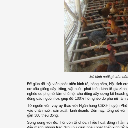
Mô hình nuôi gà trên nền
Để giúp đỡ hội viên phát triển kinh tế, hằng năm, Hội tích 
cơ cấu giống cây trồng, vật nuôi, phát triển kinh tế gia đìn
nghèo do phụ nữ làm chủ hộ, chủ động xây dựng kế hoạch g
động các nguồn lực giúp đỡ 100% hộ nghèo do phụ nữ làm chủ
Từ nguồn vốn vay ủy thác với Ngân hàng CSXH huyện Phù Cá
vào chăn nuôi, sản xuất, kinh doanh. Đến nay, tổng số vốn d
gần 380 triệu đồng.
Song song với đó, Hội còn tổ chức nhiều hoạt động nhằm 
đẩy mạnh phong trào “Phụ nữ giúp nhau phát triển kinh tế” 