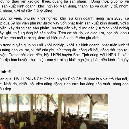
ợ, hội thảo liên kết giới thiệu, quảng bá sản phẩm… Đồng thời, giúp hội v
sản xuất kinh doanh, khởi nghiệp. Vận động, thành lập và quản lý tổ, nhóm 
, nhóm, với số tiền 3,9 tỷ đồng.
200 hội viên, phụ nữ khởi nghiệp, khởi sự kinh doanh; riêng năm 2023, c
p của 69 hội viên phụ nữ được vay vốn phát triển sản xuất kinh doanh, với s
truyền, xây dựng các sản phẩm, hướng dẫn xây dựng các ý tưởng khởi nghiệ
y, giới thiệu quảng bá sản phẩm. Trên cơ sở đó, đã giao lưu, học hỏi kinh
ó lợi cho môi trường, đem lại hiệu quả kinh tế cho gia đình.
trong huyện giúp phụ nữ khởi nghiệp, khởi sự kinh doanh, phát triển kinh tế
âng cao vai trò, vị thế của phụ nữ trong đời sống xã hội, đồng thời tạo ra
huyện. Trong thời gian đến, Hội LHPN huyện Sơn Tịnh cùng Hội LHPN 11 xã s
ên địa bàn huyện thực hiện các ý tưởng khởi nghiệp, phát triển kinh tế ngà
inh tế
i gian qua, Hội LHPN xã Cát Chánh, huyện Phù Cát đã phát huy vai trò cầu nối, 
hực. Nhờ đó, nhiều hội viên năng động, tích cực lao động sản xuất, nâng cao
àu đẹp.