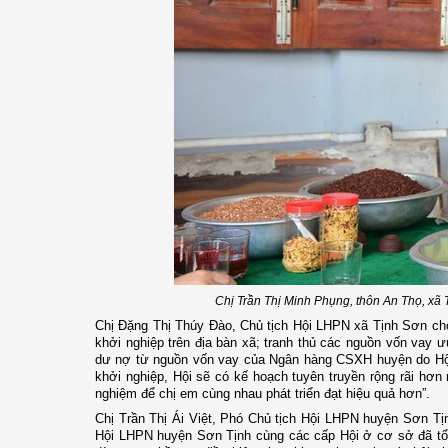
Chị Trần Thị Minh Phụng, thôn An Thọ, xã 
Chị Đặng Thị Thúy Đào, Chủ tịch Hội LHPN xã Tịnh Sơn cho 
khởi nghiệp trên địa bàn xã; tranh thủ các nguồn vốn vay ưu
dư nợ từ nguồn vốn vay của Ngân hàng CSXH huyện do Hội 
khởi nghiệp, Hội sẽ có kế hoạch tuyên truyền rộng rãi hơn 
nghiệm để chị em cùng nhau phát triển đạt hiệu quả hơn”.
Chị Trần Thị Ái Việt, Phó Chủ tịch Hội LHPN huyện Sơn Tịn
Hội LHPN huyện Sơn Tịnh cùng các cấp Hội ở cơ sở đã tổ 