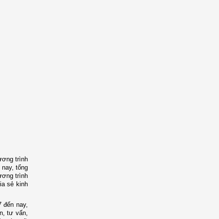
ương trình
 nay, tổng
ơng trình
ia sẻ kinh
7 đến nay,
n, tư vấn,