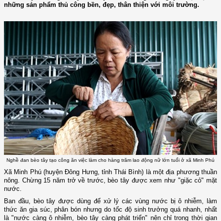
những sản phẩm thủ công bền, đẹp, thân thiện với môi trường.
Nghề đan bèo tây tạo công ăn việc làm cho hàng trăm lao động nữ lớn tuổi ở xã Minh Phú
Xã Minh Phú (huyện Đông Hưng, tỉnh Thái Bình) là một địa phương thuần
nông. Chừng 15 năm trở về trước, bèo tây được xem như "giặc cỏ" mặt
nước.
Ban đầu, bèo tây được dùng để xử lý các vùng nước bị ô nhiễm, làm
thức ăn gia súc, phân bón nhưng do tốc độ sinh trưởng quá nhanh, nhất
là "nước càng ô nhiễm, bèo tây càng phát triển" nên chỉ trong thời gian