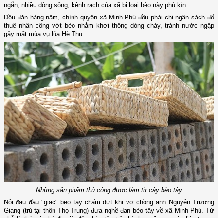
ngắn, nhiều dòng sông, kênh rạch của xã bị loại bèo này phủ kín.
Đều đặn hàng năm, chính quyền xã Minh Phú đều phải chi ngân sách để
thuê nhân công vớt bèo nhằm khơi thông dòng chảy, tránh nước ngập
gây mất mùa vụ lúa Hè Thu.
Những sản phẩm thủ công được làm từ cây bèo tây
Nỗi đau đầu "giặc" bèo tây chấm dứt khi vợ chồng anh Nguyễn Trường
Giang (trú tại thôn Thọ Trung) đưa nghề đan bèo tây về xã Minh Phú. Từ