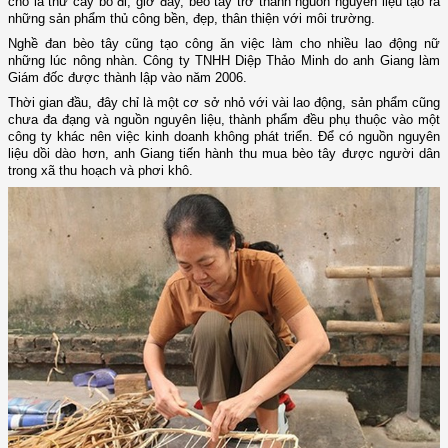
chỗ là thứ cây bỏ đi, giờ đây, bèo tây trở thành nguồn nguyên liệu tạo ra
những sản phẩm thủ công bền, đẹp, thân thiện với môi trường.
Nghề đan bèo tây cũng tạo công ăn việc làm cho nhiều lao động nữ
những lúc nông nhàn. Công ty TNHH Diệp Thảo Minh do anh Giang làm
Giám đốc được thành lập vào năm 2006.
Thời gian đầu, đây chỉ là một cơ sở nhỏ với vài lao động, sản phẩm cũng
chưa đa đạng và nguồn nguyên liệu, thành phẩm đều phụ thuộc vào một
công ty khác nên việc kinh doanh không phát triển. Để có nguồn nguyên
liệu dồi dào hơn, anh Giang tiến hành thu mua bèo tây được người dân
trong xã thu hoạch và phơi khô.