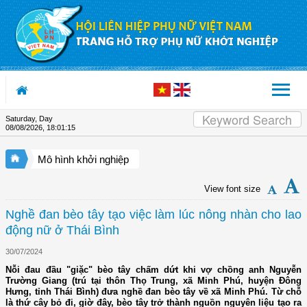
Skip to Content
Saturday, Day
08/08/2026
,
18:01:16
Mô hình khởi nghiệp
View font size
Nghề đan bèo tây tạo việc làm lúc nông nhàn cho lao
động nữ ở Thái Bình
30/07/2024
Nỗi đau đầu "giặc" bèo tây chấm dứt khi vợ chồng anh Nguyễn
Trường Giang (trú tại thôn Thọ Trung, xã Minh Phú, huyện Đông
Hưng, tỉnh Thái Bình) đưa nghề đan bèo tây về xã Minh Phú. Từ chỗ
là thứ cây bỏ đi, giờ đây, bèo tây trở thành nguồn nguyên liệu tạo ra