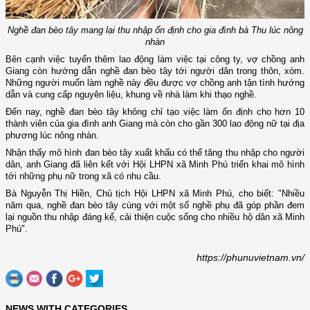
Nghề đan bèo tây mang lại thu nhập ổn định cho gia đình bà Thu lúc nông
nhàn
Bên cạnh việc tuyển thêm lao động làm việc tại công ty, vợ chồng anh
Giang còn hướng dẫn nghề đan bèo tây tới người dân trong thôn, xóm.
Những người muốn làm nghề này đều được vợ chồng anh tận tình hướng
dẫn và cung cấp nguyên liệu, khung về nhà làm khi thạo nghề.
Đến nay, nghề đan bèo tây không chỉ tạo việc làm ổn định cho hơn 10
thành viên của gia đình anh Giang mà còn cho gần 300 lao động nữ tại địa
phương lúc nông nhàn.
Nhận thấy mô hình đan bèo tây xuất khẩu có thể tăng thu nhập cho người
dân, anh Giang đã liên kết với Hội LHPN xã Minh Phú triển khai mô hình
tới những phụ nữ trong xã có nhu cầu.
Bà Nguyễn Thị Hiền, Chủ tịch Hội LHPN xã Minh Phú, cho biết: "Nhiều
năm qua, nghề đan bèo tây cùng với một số nghề phụ đã góp phần đem
lại nguồn thu nhập đáng kể, cải thiện cuộc sống cho nhiều hộ dân xã Minh
Phú".
https://phunuvietnam.vn/
NEWS WITH CATEGORIES