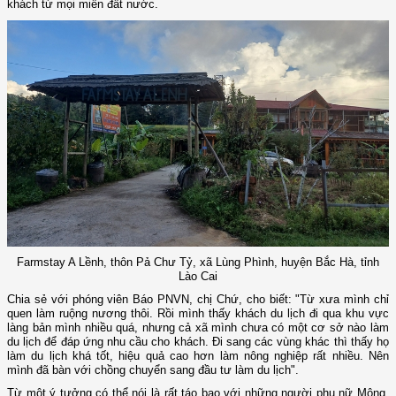
khách từ mọi miền đất nước.
Farmstay A Lềnh, thôn Pả Chư Tỷ, xã Lùng Phình, huyện Bắc Hà, tỉnh
Lào Cai
Chia sẻ với phóng viên Báo PNVN, chị Chứ, cho biết: "Từ xưa mình chỉ
quen làm ruộng nương thôi. Rồi mình thấy khách du lịch đi qua khu vực
làng bản mình nhiều quá, nhưng cả xã mình chưa có một cơ sở nào làm
du lịch để đáp ứng nhu cầu cho khách. Đi sang các vùng khác thì thấy họ
làm du lịch khá tốt, hiệu quả cao hơn làm nông nghiệp rất nhiều. Nên
mình đã bàn với chồng chuyển sang đầu tư làm du lịch".
Từ một ý tưởng có thể nói là rất táo bạo với những người phụ nữ Mông,