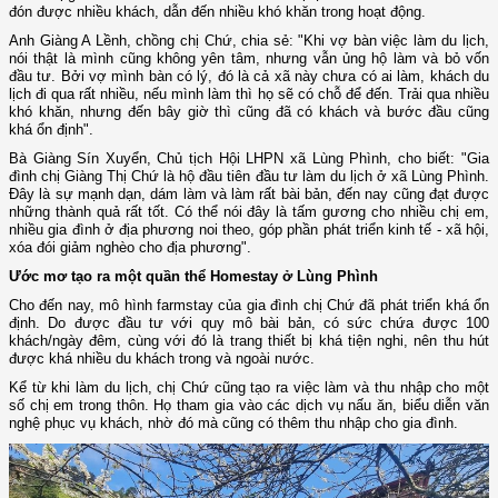
đón được nhiều khách, dẫn đến nhiều khó khăn trong hoạt động.
Anh Giàng A Lềnh, chồng chị Chứ, chia sẻ: "Khi vợ bàn việc làm du lịch,
nói thật là mình cũng không yên tâm, nhưng vẫn ủng hộ làm và bỏ vốn
đầu tư. Bởi vợ mình bàn có lý, đó là cả xã này chưa có ai làm, khách du
lịch đi qua rất nhiều, nếu mình làm thì họ sẽ có chỗ để đến. Trải qua nhiều
khó khăn, nhưng đến bây giờ thì cũng đã có khách và bước đầu cũng
khá ổn định".
Bà Giàng Sín Xuyển, Chủ tịch Hội LHPN xã Lùng Phình, cho biết: "Gia
đình chị Giàng Thị Chứ là hộ đầu tiên đầu tư làm du lịch ở xã Lùng Phình.
Đây là sự mạnh dạn, dám làm và làm rất bài bản, đến nay cũng đạt được
những thành quả rất tốt. Có thể nói đây là tấm gương cho nhiều chị em,
nhiều gia đình ở địa phương noi theo, góp phần phát triển kinh tế - xã hội,
xóa đói giảm nghèo cho địa phương".
Ước mơ tạo ra một quần thể Homestay ở Lùng Phình
Cho đến nay, mô hình farmstay của gia đình chị Chứ đã phát triển khá ổn
định. Do được đầu tư với quy mô bài bản, có sức chứa được 100
khách/ngày đêm, cùng với đó là trang thiết bị khá tiện nghi, nên thu hút
được khá nhiều du khách trong và ngoài nước.
Kể từ khi làm du lịch, chị Chứ cũng tạo ra việc làm và thu nhập cho một
số chị em trong thôn. Họ tham gia vào các dịch vụ nấu ăn, biểu diễn văn
nghệ phục vụ khách, nhờ đó mà cũng có thêm thu nhập cho gia đình.