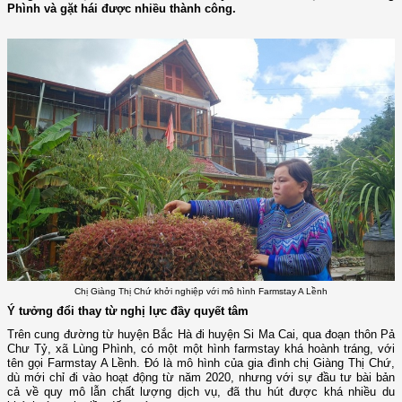
Phình và gặt hái được nhiều thành công.
Chị Giàng Thị Chứ khởi nghiệp với mô hình Farmstay A Lềnh
Ý tưởng đổi thay từ nghị lực đầy quyết tâm
Trên cung đường từ huyện Bắc Hà đi huyện Si Ma Cai, qua đoạn thôn Pả
Chư Tỷ, xã Lùng Phình, có một một hình farmstay khá hoành tráng, với
tên gọi Farmstay A Lềnh. Đó là mô hình của gia đình chị Giàng Thị Chứ,
dù mới chỉ đi vào hoạt động từ năm 2020, nhưng với sự đầu tư bài bản
cả về quy mô lẫn chất lượng dịch vụ, đã thu hút được khá nhiều du