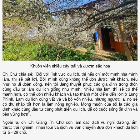
Khuôn viên nhiều cây trái và đượm sắc hoa
Chị Chứ chia sẻ: "Đối với lĩnh vực du lịch, thì nếu chỉ một mình nhà mình
làm, thì sẽ bất lợi. Bởi mình cũng không thể đón được hết khách, nếu
như họ đi đoàn đông, nên tôi đang thuyết phục các gia đình trong thôn
cùng đầu tư làm du lịch giống như mình. Nhiều nhà làm thì sẽ có thể
mạnh hơn, có thể đón nhiều khách và tạo thành một điểm đến lớn ở Lùng
Phình. Làm du lịch cũng vất vả và bỏ vốn nhiều, nhưng ngược lại nó sẽ
có thu nhập tốt hơn là làm nông nghiệp. Mong muốn của tôi là các gia
đình khác cùng đầu tư cùng phát triển du lịch, để có cuộc sống ổn định và
bền vững hơn".
Ngoài ra, chị Chị Giàng Thị Chứ còn làm các dịch vụ nghỉ dưỡng, ẩm
thực; trải nghiệm, nhận tour và dịch vụ vận chuyển đưa đón khách du lịch
từ 5 - 29 chỗ.