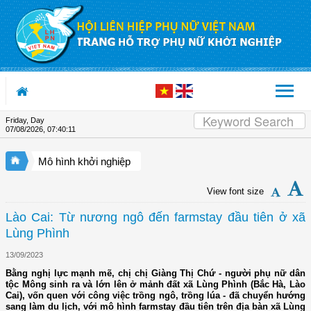
Skip to Content
Friday, Day
07/08/2026
,
07:40:11
Mô hình khởi nghiệp
View font size
Lào Cai: Từ nương ngô đến farmstay đầu tiên ở xã
Lùng Phình
13/09/2023
Bằng nghị lực mạnh mẽ, chị chị Giàng Thị Chứ - người phụ nữ dân
tộc Mông sinh ra và lớn lên ở mảnh đất xã Lùng Phình (Bắc Hà, Lào
Cai), vốn quen với công việc trồng ngô, trồng lúa - đã chuyển hướng
sang làm du lịch, với mô hình farmstay đầu tiên trên địa bàn xã Lùng