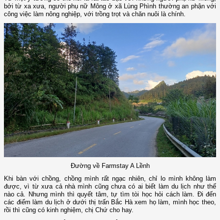
bởi từ xa xưa, người phụ nữ Mông ở xã Lùng Phình thường an phận với
công việc làm nông nghiệp, với trồng trọt và chăn nuôi là chính.
Đường về Farmstay A Lềnh
Khi bàn với chồng, chồng mình rất ngạc nhiên, chỉ lo mình không làm
được, vì từ xưa cả nhà mình cũng chưa có ai biết làm du lịch như thế
nào cả. Nhưng mình thì quyết tâm, tự tìm tòi học hỏi cách làm. Đi đến
các điểm làm du lịch ở dưới thị trấn Bắc Hà xem họ làm, mình học theo,
rồi thì cũng có kinh nghiệm, chị Chứ cho hay.