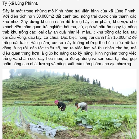
Tỷ (xã Lùng Phình).
Đây là một trong những mô hình nông trại điển hình của xã Lùng Phình.
Với diện tích hơn 30.000m2 đất canh tác, nông trại được chia thành các
khu như: Xây dựng khu nhà sàn để trưng bày sản phẩm; khu vực cho
khách đến thăm quan trải nghiệm hái rau, củ, quả và nấu ăn ngay tại nông
trại; khu trồng các loại cây ăn quả như lê, mận...; khu trồng các loại rau
cải cầu vồng, dâu tây, cà chua. Đặc biệt, nông trại dành hẳn 15.000m2 để
trồng cải kale. Hàng năm, cơ sở này không những thu hút nhiều nữ lao
động là người dân tộc thiểu số, tạo ra việc làm và thu nhập cho họ, mà
điều quan trọng hơn là giúp họ nâng cao kỹ năng, kinh nghiệm trong việc
trồng và chăm sóc cây hoa màu, từ đó áp dụng và sản xuất tại nhà, góp
phần nâng cao chất lượng và năng suất của sản phẩm cho địa phương.