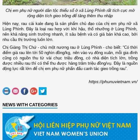
Chị em phụ nữ người dân tộc thiểu số ở xã Lùng Phình rất tích cực mở
rộng diện tích gieo trồng để tăng thêm thu nhập
Hiện nay, rau cải kale đang là sản phẩm chủ đạo của chị em phụ nữ xã
Lùng Phình. Đây là loại rau hợp với khí hậu, thổ nhưỡng ở Lùng Phình,
nên khả năng sinh trưởng nhanh, ít sâu bệnh và có giá bán khá cao, bởi
nhu cầu thị trường luôn lớn.
Chị Giàng Thị Chứ - chủ một nương rau ở Lùng Phình - cho biết: “Có thời
điểm giá rau lên tới 50 nghìn đồng/kg, nên vào vụ đông xuân, mỗi gia đình
cũng có nguồn thu từ vài chục triệu đồng, có nhà diện tích lớn, trồng
được nhiều rau thì có thể thu được hàng trăm triệu đồng/vụ. Đây là nguồn
động lực rất lớn để chị em phụ nữ phấn đấu canh tác gieo trồng rau”.
https://phunuvietnam.vn/
NEWS WITH CATEGORIES