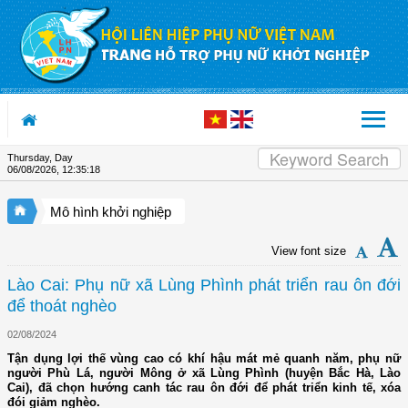
Skip to Content
Thursday, Day
06/08/2026
,
12:35:18
Mô hình khởi nghiệp
View font size
Lào Cai: Phụ nữ xã Lùng Phình phát triển rau ôn đới
để thoát nghèo
02/08/2024
Tận dụng lợi thế vùng cao có khí hậu mát mẻ quanh năm, phụ nữ
người Phù Lá, người Mông ở xã Lùng Phình (huyện Bắc Hà, Lào
Cai), đã chọn hướng canh tác rau ôn đới để phát triển kinh tế, xóa
đói giảm nghèo.