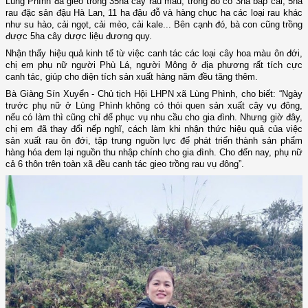
Lùng Phình đã gieo trồng 35ha cây rau màu, trong đó có 3ha bắp cải, 5ha
rau đặc sản đậu Hà Lan, 11 ha đậu đỗ và hàng chục ha các loại rau khác
như su hào, cải ngọt, cải mèo, cải kale... Bên cạnh đó, bà con cũng trồng
được 5ha cây dược liệu đương quy.
Nhận thấy hiệu quả kinh tế từ việc canh tác các loại cây hoa màu ôn đới,
chị em phụ nữ người Phù Lá, người Mông ở địa phương rất tích cực
canh tác, giúp cho diện tích sản xuất hàng năm đều tăng thêm.
Bà Giàng Sín Xuyển - Chủ tịch Hội LHPN xã Lùng Phình, cho biết: “Ngày
trước phụ nữ ở Lùng Phình không có thói quen sản xuất cây vụ đông,
nếu có làm thì cũng chỉ để phục vụ nhu cầu cho gia đình. Nhưng giờ đây,
chị em đã thay đổi nếp nghĩ, cách làm khi nhận thức hiệu quả của việc
sản xuất rau ôn đới, tập trung nguồn lực để phát triển thành sản phẩm
hàng hóa đem lại nguồn thu nhập chính cho gia đình. Cho đến nay, phụ nữ
cả 6 thôn trên toàn xã đều canh tác gieo trồng rau vụ đông”.