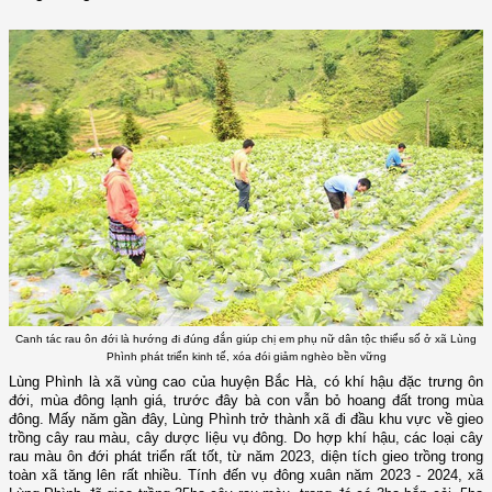
Canh tác rau ôn đới là hướng đi đúng đắn giúp chị em phụ nữ dân tộc thiểu số ở xã Lùng
Phình phát triển kinh tế, xóa đói giảm nghèo bền vững
Lùng Phình là xã vùng cao của huyện Bắc Hà, có khí hậu đặc trưng ôn
đới, mùa đông lạnh giá, trước đây bà con vẫn bỏ hoang đất trong mùa
đông. Mấy năm gần đây, Lùng Phình trở thành xã đi đầu khu vực về gieo
trồng cây rau màu, cây dược liệu vụ đông. Do hợp khí hậu, các loại cây
rau màu ôn đới phát triển rất tốt, từ năm 2023, diện tích gieo trồng trong
toàn xã tăng lên rất nhiều. Tính đến vụ đông xuân năm 2023 - 2024, xã