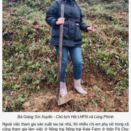
Bà Giàng Sín Xuyển - Chủ tịch Hội LHPN xã Lùng Phình
Ngoài việc tham gia sản xuất rau tại nhà, thì nhiều chị em phụ nữ trong xã
cũng tham gia làm việc ở Nông trại Nông trại Kale Farm ở thôn Pả Chư