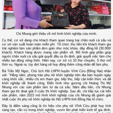
Chị Nhung giới thiệu về mô hình khởi nghiệp của mình.
Cụ thể, cơ sở đang cho khách tham quan trang trại chăn nuôi cá sấu và
cơ sở sản xuất hoàn toàn miễn phí. Tổ chức thu tiền khi khách tham gia
trải nghiệm làm sản phẩm đơn giản như móc khóa, dây đồng hồ (30.000/
khách). Khách hàng được mang sản phẩm về. Mô hình góp phần giúp
người chăn nuôi cá sấu giải quyết đầu ra ổn định, giải quyết việc làm cho
nhiều lao động nông thôn. Hiện nay, cơ sở có 10 thợ chuyên, 5 thợ mổ
thời vụ. Ngoài ra, tùy đợt hàng sẽ huy động thêm công nhân để làm phụ.
Bà Trần Mỹ Ngọc, Chủ tịch Hội LHPN huyện Vĩnh Cửu (Đồng Nai) nhận
xét: "Hằng năm, phong trào phụ nữ khởi nghiệp trên địa bàn huyện ngày
càng khởi sắc, nhiều chị em tham gia, tiếp thu, tiếp cận kiến thức và đã
khởi nghiệp rất thành công. Điển hình như gương chị Hoàng Thị Mỹ
Nhung với các sản phẩm làm từ da cá sấu. Năm đầu tiên, chị Nhung
tham gia thì đoạt giải 3 cuộc thi khởi nghiệp. Sau đó, chị tiếp tục cải tiến
sản phẩm, năm 2023 mô hình khởi nghiệp của chị Nhung đã giành giải
nhất cuộc thi phụ nữ khởi nghiệp do Hội LHPN tỉnh Đồng Nai tổ chức.
Đây là điểm sáng cũng là tín hiệu cho phụ nữ Vĩnh Cửu phát huy tính
sáng tạo, cần cù trong khởi nghiệp, vươn lên phát triển kinh tế gia đình,