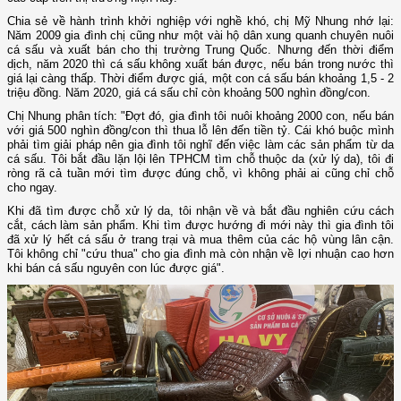
Chia sẻ về hành trình khởi nghiệp với nghề khó, chị Mỹ Nhung nhớ lại:
Năm 2009 gia đình chị cũng như một vài hộ dân xung quanh chuyên nuôi
cá sấu và xuất bán cho thị trường Trung Quốc. Nhưng đến thời điểm
dịch, năm 2020 thì cá sấu không xuất bán được, nếu bán trong nước thì
giá lại càng thấp. Thời điểm được giá, một con cá sấu bán khoảng 1,5 - 2
triệu đồng. Năm 2020, giá cá sấu chỉ còn khoảng 500 nghìn đồng/con.
Chị Nhung phân tích: "Đợt đó, gia đình tôi nuôi khoảng 2000 con, nếu bán
với giá 500 nghìn đồng/con thì thua lỗ lên đến tiền tỷ. Cái khó buộc mình
phải tìm giải pháp nên gia đình tôi nghĩ đến việc làm các sản phẩm từ da
cá sấu. Tôi bắt đầu lặn lội lên TPHCM tìm chỗ thuộc da (xử lý da), tôi đi
ròng rã cả tuần mới tìm được đúng chỗ, vì không phải ai cũng chỉ chỗ
cho ngay.
Khi đã tìm được chỗ xử lý da, tôi nhận về và bắt đầu nghiên cứu cách
cắt, cách làm sản phẩm. Khi tìm được hướng đi mới này thì gia đình tôi
đã xử lý hết cá sấu ở trang trại và mua thêm của các hộ vùng lân cận.
Tôi không chỉ "cứu thua" cho gia đình mà còn nhận về lợi nhuận cao hơn
khi bán cá sấu nguyên con lúc được giá".