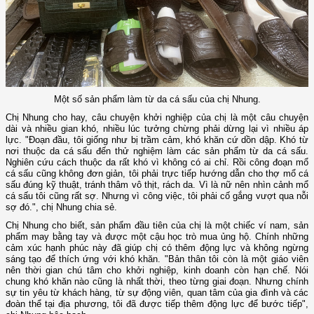
Một số sản phẩm làm từ da cá sấu của chị Nhung.
Chị Nhung cho hay, câu chuyện khởi nghiệp của chị là một câu chuyện
dài và nhiều gian khó, nhiều lúc tưởng chừng phải dừng lại vì nhiều áp
lực. "Đoạn đầu, tôi giống như bị trầm cảm, khó khăn cứ dồn dập. Khó từ
nơi thuộc da cá sấu đến thử nghiệm làm các sản phẩm từ da cá sấu.
Nghiên cứu cách thuộc da rất khó vì không có ai chỉ. Rồi công đoạn mổ
cá sấu cũng không đơn giản, tôi phải trực tiếp hướng dẫn cho thợ mổ cá
sấu đúng kỹ thuật, tránh thâm vô thịt, rách da. Vì là nữ nên nhìn cảnh mổ
cá sấu tôi cũng rất sợ. Nhưng vì công việc, tôi phải cố gắng vượt qua nỗi
sợ đó.", chị Nhung chia sẻ.
Chị Nhung cho biết, sản phẩm đầu tiên của chị là một chiếc ví nam, sản
phẩm may bằng tay và được một cậu học trò mua ủng hộ. Chính những
cảm xúc hạnh phúc này đã giúp chị có thêm động lực và không ngừng
sáng tạo để thích ứng với khó khăn. "Bản thân tôi còn là một giáo viên
nên thời gian chú tâm cho khởi nghiệp, kinh doanh còn hạn chế. Nói
chung khó khăn nào cũng là nhất thời, theo từng giai đoạn. Nhưng chính
sự tin yêu từ khách hàng, từ sự động viên, quan tâm của gia đình và các
đoàn thể tại địa phương, tôi đã được tiếp thêm động lực để bước tiếp",