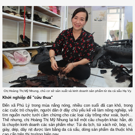
Chị Hoàng Thị Mỹ Nhung, chủ cơ sở sản xuất và kinh doanh sản phẩm từ da cá sấu Hạ Vy.
Khởi nghiệp để "cứu thua"
Đến xã Phú Lý trong mùa nắng nóng, nhiều con suối đã cạn khô, trong
các cuộc trò chuyện, người dân ở đây chủ yếu kể về làm nông nghiệp, về
tìm nguồn nước tưới cầm chừng cho các loại cây trồng như xoài, bưởi...
Thế nhưng, chị Hoàng Thị Mỹ Nhung lại kể một câu chuyện khác hẳn, đó
là chuyện kinh doanh các sản phẩm như: Túi du lịch, túi xách nữ, bóp, ví,
giày, dép, dây nịt được làm bằng da cá sấu, dòng sản phẩm da thuộc khá
cao cấp trên thị trường hiện nay.