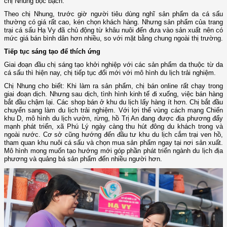
chị Nhung bộc bạch.
Theo chị Nhung, trước giờ người tiêu dùng nghĩ sản phẩm da cá sấu
thường có giá rất cao, kén chọn khách hàng. Nhưng sản phẩm của trang
trại cá sấu Hạ Vy đã chủ động từ khâu nuôi đến đưa vào sản xuất nên có
mức giá bán bình dân hơn nhiều, so với mặt bằng chung ngoài thị trường.
Tiếp tục sáng tạo để thích ứng
Giai đoạn đầu chị sáng tạo khởi nghiệp với các sản phẩm da thuộc từ da
cá sấu thì hiện nay, chị tiếp tục đổi mới với mô hình du lịch trải nghiệm.
Chị Nhung cho biết: Khi làm ra sản phẩm, chị bán online rất chạy trong
giai đoạn dịch. Nhưng sau dịch, tình hình kinh tế đi xuống, việc bán hàng
bắt đầu chậm lại. Các shop bán ở khu du lịch lấy hàng ít hơn. Chị bắt đầu
chuyển sang làm du lịch trải nghiệm. Với lợi thế vùng cách mạng Chiến
khu D, mô hình du lịch vườn, rừng, hồ Trị An đang được địa phương đẩy
mạnh phát triển, xã Phú Lý ngày càng thu hút đông du khách trong và
ngoài nước. Cơ sở cũng hướng đến đầu tư khu du lịch cắm trại ven hồ,
tham quan khu nuôi cá sấu và chọn mua sản phẩm ngay tại nơi sản xuất.
Mô hình mong muốn tạo hướng mới góp phần phát triển ngành du lịch địa
phương và quảng bá sản phẩm đến nhiều người hơn.