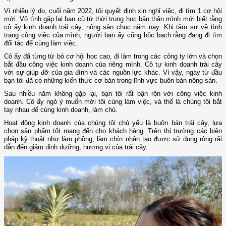
Vì nhiều lý do, cuối năm 2022, tôi quyết định xin nghỉ việc, đi tìm 1 cơ hội
mới. Vô tình gặp lại bạn cũ từ thời trung học bản thân mình mới biết rằng
cô ấy kinh doanh trái cây, nông sản chục năm nay. Khi tâm sự về tình
trạng công việc của mình, người bạn ấy cũng bộc bạch rằng đang đi tìm
đối tác để cùng làm việc.
Cô ấy đã từng từ bỏ cơ hội học cao, đi làm trong các công ty lớn và chọn
bắt đầu công việc kinh doanh của riêng mình. Cô tự kinh doanh trái cây
với sự giúp đỡ của gia đình và các nguồn lực khác. Vì vậy, ngay từ đầu
bạn tôi đã có những kiến thức cơ bản trong lĩnh vực buôn bán nông sản.
Sau nhiều năm không gặp lại, bạn tôi rất bận rộn với công việc kinh
doanh. Cô ấy ngỏ ý muốn mời tôi cùng làm việc, và thế là chúng tôi bắt
tay nhau để cùng kinh doanh, làm chủ.
Hoạt động kinh doanh của chúng tôi chủ yếu là buôn bán trái cây, lựa
chọn sản phẩm tốt mang đến cho khách hàng. Trên thị trường các biện
pháp kỹ thuật như làm phồng, làm chín nhân tạo được sử dụng rộng rãi
dẫn đến giảm dinh dưỡng, hương vị của trái cây.