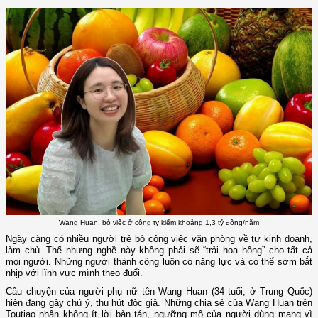
Wang Huan, bỏ việc ở công ty kiếm khoảng 1,3 tỷ đồng/năm
Ngày càng có nhiều người trẻ bỏ công việc văn phòng về tự kinh doanh,
làm chủ. Thế nhưng nghề này không phải sẽ “trải hoa hồng” cho tất cả
mọi người. Những người thành công luôn có năng lực và có thể sớm bắt
nhịp với lĩnh vực mình theo đuổi.
Câu chuyện của người phụ nữ tên Wang Huan (34 tuổi, ở Trung Quốc)
hiện đang gây chú ý, thu hút độc giả. Những chia sẻ của Wang Huan trên
Toutiao nhận không ít lời bàn tán, ngưỡng mộ của người dùng mạng vì