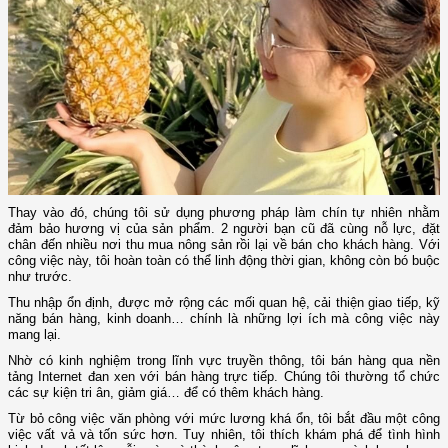
Thay vào đó, chúng tôi sử dụng phương pháp làm chín tự nhiên nhằm
đảm bảo hương vị của sản phẩm. 2 người bạn cũ đã cùng nỗ lực, đặt
chân đến nhiều nơi thu mua nông sản rồi lại về bán cho khách hàng. Với
công việc này, tôi hoàn toàn có thể linh động thời gian, không còn bó buộc
như trước.
Thu nhập ổn định, được mở rộng các mối quan hệ, cải thiện giao tiếp, kỹ
năng bán hàng, kinh doanh… chính là những lợi ích mà công việc này
mang lại.
Nhờ có kinh nghiệm trong lĩnh vực truyền thông, tôi bán hàng qua nền
tảng Internet đan xen với bán hàng trực tiếp. Chúng tôi thường tổ chức
các sự kiện tri ân, giảm giá… để có thêm khách hàng.
Từ bỏ công việc văn phòng với mức lương khá ổn, tôi bắt đầu một công
việc vất vả và tốn sức hơn. Tuy nhiên, tôi thích khám phá để tình hình