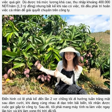
việc quá giờ. Dù được trả mức lương khá cao, thu nhập khoảng 400.000
NDT/năm (1,3 tỷ đồng) nhưng bất kể khi nào có việc, tôi đều phải trì hoãn
việc cá nhân để giải quyết chuyện trên công ty.
Điển hình có lẽ phải kể đến lần 2 vợ chồng tôi đi hưởng tuần trăng mật
sau đám cưới, khi đang cùng nhau đi dạo trên bãi biển, tôi nhận được
cuộc gọi gấp từ công ty. Sau đó, tôi phải mang máy tính ra làm việc ngay
lập tức và khi làm xong thì trời đã tối.