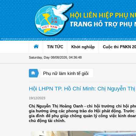
Skip to Content
TIN TỨC
Khởi nghiệp
Cuộc thi PNKN 2
Saturday, Day 08/08/2026
,
04:36:49
Phụ nữ làm kinh tế giỏi
Hội LHPN TP. Hồ Chí Minh: Chị Nguyễn Thị
19/12/2023
Chị Nguyễn Thị Hoàng Oanh - chi hội trưởng chi hội ph
gia hưởng ứng các phong trào do Hội phát động. Trước đ
gia đình để phụ giúp chồng quản lý công việc kinh doa
chủ động tài chính.