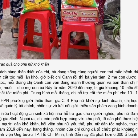
rao quà cho phụ nữ khó khăn
ách hàng thân thiết của chị, bà đang sống cùng người con trai mắc bệnh th
n cắt tóc mỗi lần khó, giờ biết chị Oanh rồi thì bà yên tâm, 2 mẹ con được 
 tóc, mỗi tháng chị Oanh còn vận động mạnh thường quân và bản thân chị 
muối... cho mẹ con bà Bảy từ năm 2020 đến nay, trị giá khoảng 10 triệu đ
ắt tóc miễn phí. Trung bình mỗi tháng, chị hỗ trợ cắt tóc miễn phí cho 10 - 
LHPN phường giới thiệu tham gia CLB Phụ nữ khởi sự kinh doanh, chị học
quản lý tài chính, nhân sự và kết nối giới thiệu sản phẩm đang kinh doanh
nhiều hoạt động an sinh xã hội như hỗ trợ gạo cho người nghèo, phụ nữ đơn
ộ gia đình. Ngoài ra, chị còn phối hợp cùng với khu phố, tổ dân phố thực hi
o người dân khó khăn, hội viên phụ nữ yếu thế, phụ nữ dân tộc nghèo, thự
năm 2019 đến nay, hàng tháng, nhóm của chị cũng đã tổ chức phát khoảng 
h viện Ung bướu TP. Hồ Chí Minh, tính đến nay đã phát hơn 6.000 ổ bánh m