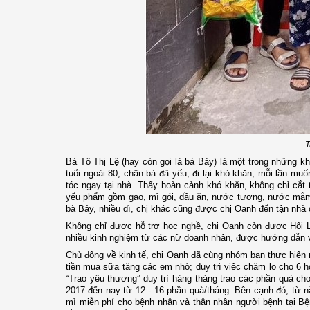
T
Bà Tô Thị Lệ (hay còn gọi là bà Bảy) là một trong những kh
tuổi ngoài 80, chân bà đã yếu, đi lại khó khăn, mỗi lần muố
tóc ngay tại nhà. Thấy hoàn cảnh khó khăn, không chỉ cắt
yếu phẩm gồm gạo, mì gói, dầu ăn, nước tương, nước mắm, 
bà Bảy, nhiều dì, chị khác cũng được chị Oanh đến tận nhà c
Không chỉ được hỗ trợ học nghề, chị Oanh còn được Hội 
nhiều kinh nghiệm từ các nữ doanh nhân, được hướng dẫn về 
Chủ động về kinh tế, chị Oanh đã cùng nhóm bạn thực hiện 
tiền mua sữa tặng các em nhỏ; duy trì việc chăm lo cho 6 h
“Trao yêu thương” duy trì hàng tháng trao các phần quà ch
2017 đến nay từ 12 - 16 phần quà/tháng. Bên cạnh đó, từ 
mì miễn phí cho bệnh nhân và thân nhân người bệnh tại Bện