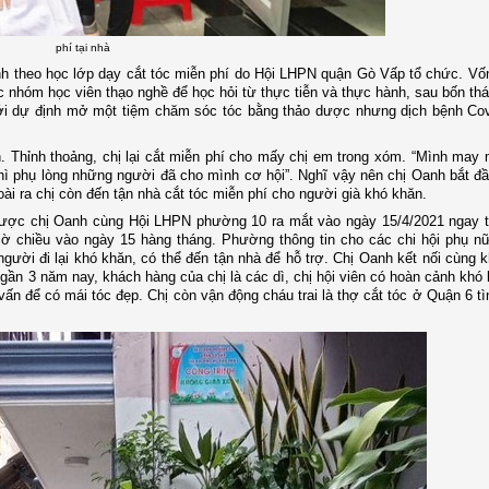
phí tại nhà
h theo học lớp dạy cắt tóc miễn phí do Hội LHPN quận Gò Vấp tổ chức. Vố
c nhóm học viên thạo nghề để học hỏi từ thực tiễn và thực hành, sau bốn thá
ới dự định mở một tiệm chăm sóc tóc bằng thảo dược nhưng dịch bệnh Cov
n. Thỉnh thoảng, chị lại cắt miễn phí cho mấy chị em trong xóm. “Mình ma
thì phụ lòng những người đã cho mình cơ hội”. Nghĩ vậy nên chị Oanh bắt đ
oài ra chị còn đến tận nhà cắt tóc miễn phí cho người già khó khăn.
 được chị Oanh cùng Hội LHPN phường 10 ra mắt vào ngày 15/4/2021 ngay t
iờ chiều vào ngày 15 hàng tháng. Phường thông tin cho các chi hội phụ n
ười đi lại khó khăn, có thể đến tận nhà để hỗ trợ. Chị Oanh kết nối cùng 
ì gần 3 năm nay, khách hàng của chị là các dì, chị hội viên có hoàn cảnh khó
vấn để có mái tóc đẹp. Chị còn vận động cháu trai là thợ cắt tóc ở Quận 6 t