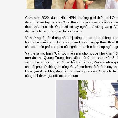
Giữa năm 2020, được Hội LHPN phường giới thiệu, chị Oan
dạn dĩ, khéo tay, lại chủ động theo cô giáo hướng dẫn và cá
thúc khóa học, chị Oanh đã có tay nghề khá vững vàng. V
dài nên chị tạm thời gác lại kế hoạch.
Vì nhớ nghề nên tháng nào chị cũng cắt tóc cho chồng, co
học nghề miễn phí. Học xong, nếu không làm gì thiết thực 
cắt tóc miễn phí cho phụ nữ nghèo, thanh niên nhập ngũ, ng
Và thế là mô hình “Cắt tóc miễn phí cho người khó khăn”
trên đường Quang Trung, hoạt động từ 9 giờ sáng đến 3 g
sách những người cần được hỗ trợ cắt tóc, đối với những ng
chi hội phụ nữ thông tin rộng rãi về mô hình. Mô hình duy tr
khỏe yếu đi lại khó, đến cắt tóc mọi người còn được chị tư 
cùng chị tham gia cắt tóc cho nam.