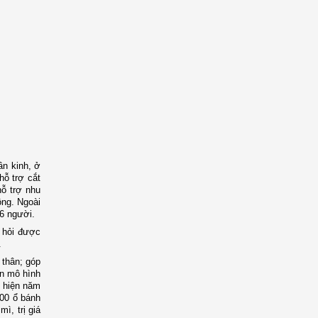
ần kinh, ở
hỗ trợ cắt
hỗ trợ nhu
ồng. Ngoài
16 người.
 hỏi được
.
 thân; góp
ện mô hình
c hiện năm
400 ổ bánh
ì, trị giá