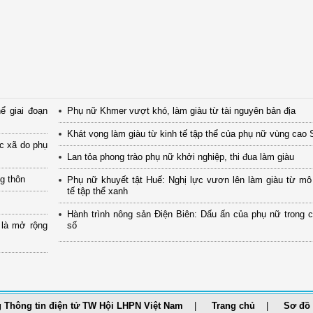
ể giai đoạn
Phụ nữ Khmer vượt khó, làm giàu từ tài nguyên bản địa
Khát vọng làm giàu từ kinh tế tập thể của phụ nữ vùng cao
ác xã do phụ
Lan tỏa phong trào phụ nữ khởi nghiệp, thi đua làm giàu
ng thôn
Phụ nữ khuyết tật Huế: Nghị lực vươn lên làm giàu từ mô
tế tập thể xanh
Hành trình nông sản Điện Biên: Dấu ấn của phụ nữ trong 
 là mở rộng
số
 Thông tin điện tử TW Hội LHPN Việt Nam
Trang chủ
Sơ đồ 