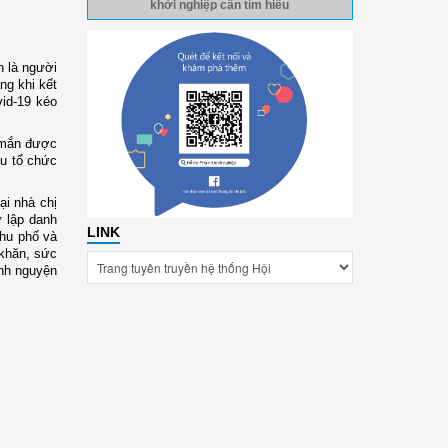
khởi nghiệp cần tìm hiểu
n là người
ng khi kết
id-19 kéo
y mắn được
ầu tổ chức
ại nhà chị
ữ lập danh
LINK
khu phố và
 khăn, sức
ình nguyện