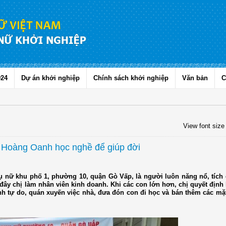
024
Dự án khởi nghiệp
Chính sách khởi nghiệp
Văn bản
C
View font size
 Hoàng Oanh học nghề để giúp đời
ụ nữ khu phố 1, phường 10, quận Gò Vấp, là người luôn năng nổ, tích
ây chị làm nhân viên kinh doanh. Khi các con lớn hơn, chị quyết định l
nh tự do, quán xuyến việc nhà, đưa đón con đi học và bán thêm các mặ