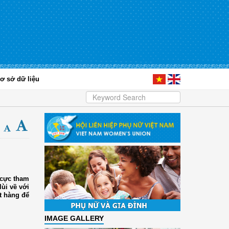
ơ sở dữ liệu
 cực tham
ùi về với
t hàng để
IMAGE GALLERY