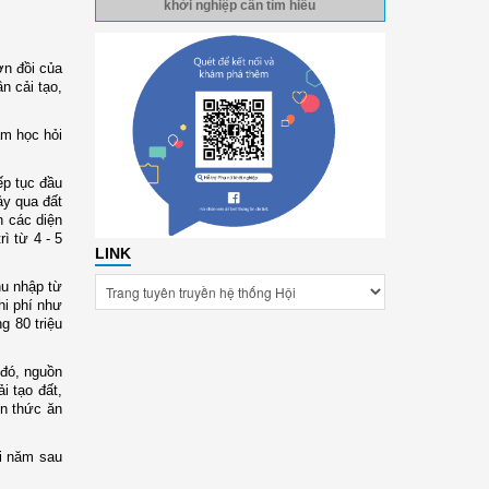
khởi nghiệp cần tìm hiểu
ờn đồi của
n cải tạo,
am học hỏi
ếp tục đầu
ảy qua đất
n các diện
ì từ 4 - 5
LINK
hu nhập từ
hi phí như
g 80 triệu
 đó, nguồn
i tạo đất,
ồn thức ăn
ỗi năm sau