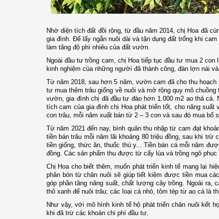
Nhờ diện tích đất đồi rộng, từ đầu năm 2014, chị Hoa đã cùn
gia đình. Để lấy ngắn nuôi dài và tận dụng đất trống khi ca
làm tăng độ phì nhiêu của đất vườn.
Ngoài đầu tư trồng cam, chị Hoa tiếp tục đầu tư mua 2
con
l
kinh nghiệm của những người đã thành công, đàn lợn nái và g
Từ năm 2018, sau hơn 5 năm, vườn cam đã cho thu hoạch 
tư mua thêm trâu giống về nuôi và mở rộng qu
y
mô chuồng t
vườn, gia đình chị đã đầu tư đào hơn 1
.
000 m2 ao thả cá. N
tích cam của gia đình chị Hoa phát triển tốt, cho năng suất
con trâu, mỗi năm xuất bán từ 2 – 3 con và sau đó mua bổ s
Từ năm 2021 đến nay, bình quân thu nhập từ cam đạt khoảng 
tiền bán trâu mỗi năm
lãi
khoảng
80
triệu đồng, sau khi trừ c
tiền giống, thức ăn, thuốc thú y
..
. Tiền bán cá mỗi năm được
đồng. Các sản phẩm thu được từ cấy lúa và trồng ngô phục vụ
Chị Hoa cho biết thêm
, m
uốn phát triển kinh tế mang lại hi
phân bón từ chăn nuôi sẽ giúp tiết kiệm được tiền mua các
góp phần tăng năng suất, chất lượng cây trồng. Ngoài ra, 
thô xanh để nuôi trâu; các loại cá nhỏ, tôm tép từ ao cá l
Như vậy, với mô hình kinh tế hộ phát triển chăn nuôi kết h
khi đã trừ các khoản chi phí đầu tư.