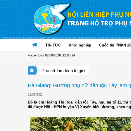
Skip to Content
TIN TỨC
Khởi nghiệp
Cuộc thi PNKN 2
Friday, Day 07/08/2026
,
12:06:14
Phụ nữ làm kinh tế giỏi
Hà Giang: Gương phụ nữ dân tộc Tày làm gi
25/03/2024
Đó là chị Hoàng Thị Hoa, dân tộc Tày, ngụ tại tổ 11, thị
đã được Hội LHPN huyện Vị Xuyên biểu dương, khen ngợi