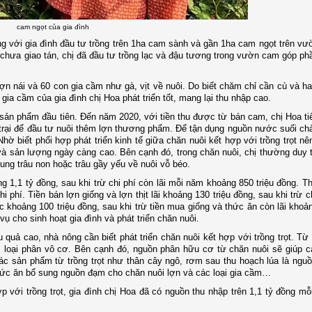
cam ngọt của gia đình
g với gia đình đầu tư trồng trên 1
ha
cam sành và
gần 1
ha cam ngọt trên vư
m chưa giao tán, chị đã đầu tư trồng lạc và đậu tương trong vườn cam
góp phầ
ợn nái và 60 con gia cầm như gà, vịt về nuôi. Do biết chăm chỉ cần cù và h
ia cầm của gia đình chị Hoa phát triển tốt
,
mang lại thu nhập cao.
sản phẩm đầu tiên. Đến năm 2020,
với
tiền thu được từ bán cam, chị Hoa ti
rại để đầu tư nuôi thêm lợn thương phẩm. Để tận dụng nguồn nước suối ch
hờ biết phối hợp phát triển kinh tế giữa chăn nuôi kết hợp với trồng trọt nê
 và sản lượng ngày càng cao. Bên cạnh đó, trong chăn nuôi, chị thường duy tr
ung trâu non hoặc trâu gầy yếu về nuôi vỗ béo.
1,1 tỷ đồng, sau khi trừ chi phí còn lãi mỗi năm khoảng 850 triệu đồng. T
hi phí. Tiền bán lợn giống và lợn thịt
lãi
khoảng
130
triệu đồng, sau khi trừ c
 khoảng 100 triệu đồng, sau khi trừ tiền mua giống và thức ăn còn lãi khoản
 cho sinh hoạt gia đình và phát triển chăn nuôi.
ệu quả cao, nhà nông cần biết phát triển chăn nuôi kết hợp với trồng trọt. Từ
 loại phân vô cơ. Bên cạnh đó, nguồn phân hữu cơ từ chăn nuôi sẽ giúp cả
các sản phẩm từ trồng trọt như thân cây ngô, rơm sau thu hoạch lúa là ngu
à thức ăn bổ sung nguồn đạm cho chăn nuôi lợn và các loại gia cầm…
ợp với trồng trọt, gia đình chị Hoa đã có nguồn thu nhập trên 1,1 tỷ đồng m