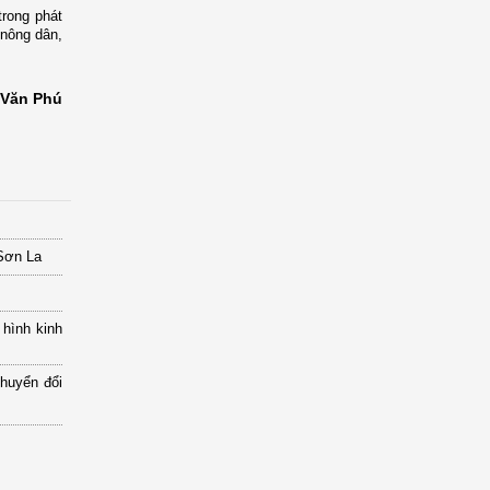
trong phát
 nông dân,
Văn Phú
 Sơn La
 hình kinh
chuyển đổi