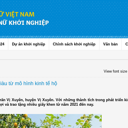
024
Dự án khởi nghiệp
Chính sách khởi nghiệp
Văn bản
C
View font size
àu từ mô hình kinh tế hộ
 trấn Vị Xuyên, huyện Vị Xuyên. Với những thành tích trong phát triển ki
 và trao tặng nhiều giấy khen từ năm 2021 đến nay.