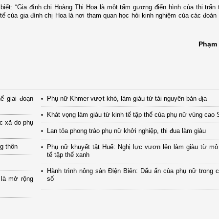
biết
: “G
ia đình chị Hoàng Thị Hoa là một tấm gương điển hình của thị trấn 
h tế của gia đình chị Hoa là nơi tham quan học hỏi kinh nghiệm của các đoàn
Phạm 
ể giai đoạn
Phụ nữ Khmer vượt khó, làm giàu từ tài nguyên bản địa
Khát vọng làm giàu từ kinh tế tập thể của phụ nữ vùng cao
ác xã do phụ
Lan tỏa phong trào phụ nữ khởi nghiệp, thi đua làm giàu
ng thôn
Phụ nữ khuyết tật Huế: Nghị lực vươn lên làm giàu từ mô
tế tập thể xanh
Hành trình nông sản Điện Biên: Dấu ấn của phụ nữ trong 
 là mở rộng
số