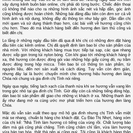
xây dựng kênh buôn bán online, chị phải dò từng bước. Chiếc điện thoại
cũ không thể nào cho ra những hình ảnh sắc nét và hấp dẫn, góc ảnh
cũng không được hoàn chỉnh. Những bài đăng đầu tiên còn đơn sơ cả về
hình ảnh và nội dung, không đầy đủ thông tin như bây giờ. Dần dần chị
mới quen và sử dụng thành thạo hơn, các bài viết về hương cũng chỉn
chu hơn. Theo đó mà khách hàng biết đến hương đen làm thủ công và
biết đến chị.
Lo lắng ở những ngày đầu tiên đã qua đi khi chị có những đơn đặt hàng
đầu tiên các kênh online. Chị đã quyết định làm bao bì cho sản phẩm của
nhà mình. Với những khách hàng mua trực tiếp tại sạp, các que nhang
được xếp gọn trong túi nylon bóng. Còn khi giao tới những khách hàng ở
xa, thẻ hương còn được đóng gói vào những hộp giấy cứng đỏ, nụ trầm
được đóng trong hộp micca. Trên bao bì có thông tin sản phẩm, từ
nguyên liệu, đến nơi sản xuất và cách dùng. Tuy vẫn còn đơn giản,
nhưng đây lại là bước chuyển mình cho thương hiệu hương đen làng
Chóa nói chung và gia đình chị Tỉnh nói riêng.
Ngày qua ngày, tiếng lạch xạch của thanh nứa khi se hương vẫn vang lên
trong góc nhỏ tại gia đình chị Tỉnh. Giờ đây còn cả những tiếng đóng hộp,
dán bao bì sản phẩm để giao cho những vị khách ở xa. Những thanh âm
ấy như đang mở ra cùng ước mơ phát triển hơn của hương đen làng
Chóa.
Mặc dù vẫn sản xuất theo quy mô hộ gia đình nhưng chị Tỉnh vẫn miệt
mài se nhang, chuẩn bị hàng cho khách đặt. Cụ Đào Thị Nhợt, hàng xóm
của chị kể: “Nhà Tỉnh làm hương có tiếng của vùng rồi. Chất lượng bảo
đảm mà giá cũng phải chăng. Tỉnh cũng chăm chỉ lắm, vừa làm hương
vừa bán tạp hóa, thật thà nên ai cũng quý. Tôi cũng là khách hàng thân