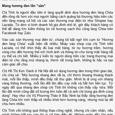
Mang hương đen lên “sàn”
Chị Tỉnh là người đầu tiên ở làng quyết định đưa hương đen làng Chóa
đến rộng rãi hơn với mọi người bằng cách quảng bá thương hiệu trên các
nền tảng mạng xã hội và các sàn thương mại điện tử như Shopee hay
Lazada. Từ đơn vị kinh doanh hộ gia đình nhỏ lẻ, giờ đây khách hàng có
thể dễ dàng tìm kiếm thông tin về hương sạch thủ công làng Chóa trên
Facebook hay Zalo.
Vào các sàn thương mại điện tử, chúng tôi bất ngờ khi cụm từ “Hương
đen làng Chóa” xuất hiện rất nhiều. Nháy vào shop của chị Tỉnh trên
Lazada, có thể nhìn thấy đủ loại mặt hàng, từ nụ hương trầm, hương
vòng cho đến hương thẻ với hình ảnh và thông tin cho từng mặt hàng rất
cụ thể và chi tiết. Nhiều ý kiến từ người dùng trên các trang thương mại
điện tử cho rằng mùi nhang lạ, thơm rất trong lành, không bị hắc và tạo
cảm giác dễ chịu.
Chị Hồ Thị Kim Oanh ở Hà Nội đã sử dụng hương đen trong thời gian dài,
chị chia sẻ: “Mùi hương nhang đen rất lạ, chỉ thơm thoang thoảng thanh
mát, mỗi lần thắp, mình đều thấy rất thư giãn. Mình bị dị ứng với nhang
vàng thông thường, mỗi lần đốt lên đều cay mắt và hắt hơi liên tục. Từ
ngày đổi qua nhang đen shop chị Tỉnh thì không còn thấy vậy nữa. Mỗi
lần đặt mình cũng đặt số lượng lớn luôn để cả anh chị trong gia đình cùng
dùng”. Hay như chị Vũ Phương Thảo ở Bắc Ninh lại thấy rằng hương đen
làng Chóa khi mới thắp sẽ nhiều khói hơn hương vàng, nhưng mùi lại dễ
chịu hơn nhiều.
Chị Tỉnh vốn không quá thông thạo công nghệ, nhưng chị cảm nhận, nếu
mình không bắt tay vào thì ai sẽ làm điều đó. Những ngày đầu khi mới