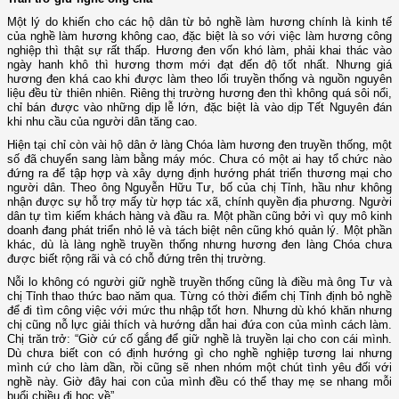
Một lý do khiến cho các hộ dân từ bỏ nghề làm hương chính là kinh tế
của nghề làm hương không cao, đặc biệt là so với việc làm hương công
nghiệp thì thật sự rất thấp. Hương đen vốn khó làm, phải khai thác vào
ngày hanh khô thì hương thơm mới đạt đến độ tốt nhất. Nhưng giá
hương đen khá cao khi được làm theo lối truyền thống và nguồn nguyên
liệu đều từ thiên nhiên. Riêng thị trường hương đen thì không quá sôi nổi,
chỉ bán được vào những dịp lễ lớn, đặc biệt là vào dịp Tết Nguyên đán
khi nhu cầu của người dân tăng cao.
Hiện tại chỉ còn vài hộ dân ở làng Chóa làm hương đen truyền thống, một
số đã chuyển sang làm bằng máy móc. Chưa có một ai hay tổ chức nào
đứng ra để tập hợp và xây dựng định hướng phát triển thương mại cho
người dân. Theo ông Nguyễn Hữu Tư, bố của chị Tỉnh, hầu như không
nhận được sự hỗ trợ mấy từ hợp tác xã, chính quyền địa phương. Người
dân tự tìm kiếm khách hàng và đầu ra. Một phần cũng bởi vì quy mô kinh
doanh đang phát triển nhỏ lẻ và tách biệt nên cũng khó quản lý. Một phần
khác, dù là làng nghề truyền thống nhưng hương đen làng Chóa chưa
được biết rộng rãi và có chỗ đứng trên thị trường.
Nỗi lo không có người giữ nghề truyền thống cũng là điều mà ông Tư và
chị Tỉnh thao thức bao năm qua. Từng có thời điểm chị Tỉnh định bỏ nghề
để đi tìm công việc với mức thu nhập tốt hơn. Nhưng dù khó khăn nhưng
chị cũng nỗ lực giải thích và hướng dẫn hai đứa con của mình cách làm.
Chị trăn trở: “Giờ cứ cố gắng để giữ nghề là truyền lại cho con cái mình.
Dù chưa biết con có định hướng gì cho nghề nghiệp tương lai nhưng
mình cứ cho làm dần, rồi cũng sẽ nhen nhóm một chút tình yêu đối với
nghề này. Giờ đây hai con của mình đều có thể thay mẹ se nhang mỗi
buổi chiều đi học về”.