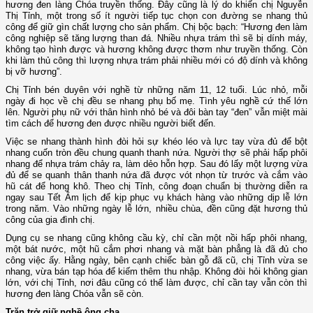
hương đen làng Chóa truyền thống. Đây cũng là lý do khiến chị Nguyễn
Thị Tỉnh, một trong số ít người tiếp tục chọn con đường se nhang thủ
công để giữ gìn chất lượng cho sản phẩm. Chị bộc bạch: “Hương đen làm
công nghiệp sẽ tăng lượng than đá. Nhiều nhựa trám thì sẽ bị dính máy,
không tạo hình được và hương không được thơm như truyền thống. Còn
khi làm thủ công thì lượng nhựa trám phải nhiều mới có độ dính và không
bị vỡ hương”.
Chị Tỉnh bén duyên với nghề từ những năm 11, 12 tuổi. Lúc nhỏ, mỗi
ngày đi học về chị đều se nhang phụ bố mẹ. Tình yêu nghề cứ thế lớn
lên. Người phụ nữ với thân hình nhỏ bé và đôi bàn tay “đen” vẫn miệt mài
tìm cách để hương đen được nhiều người biết đến.
Việc se nhang thành hình đòi hỏi sự khéo léo và lực tay vừa đủ để bột
nhang cuốn tròn đều chung quanh thanh nứa. Người thợ sẽ phải hấp phôi
nhang để nhựa trám chảy ra, làm dẻo hỗn hợp. Sau đó lấy một lượng vừa
đủ để se quanh thân thanh nứa đã được vót nhọn từ trước và cắm vào
hũ cát để hong khô. Theo chị Tỉnh, công đoạn chuẩn bị thường diễn ra
ngay sau Tết Âm lịch để kịp phục vụ khách hàng vào những dịp lễ lớn
trong năm. Vào những ngày lễ lớn, nhiều chùa, đền cũng đặt hương thủ
công của gia đình chị.
Dụng cụ se nhang cũng không cầu kỳ, chỉ cần một nồi hấp phôi nhang,
một bát nước, một hũ cắm phơi nhang và mặt bàn phẳng là đã đủ cho
công việc ấy. Hằng ngày, bên cạnh chiếc bàn gỗ đã cũ, chị Tỉnh vừa se
nhang, vừa bán tạp hóa để kiếm thêm thu nhập. Không đòi hỏi không gian
lớn, với chị Tỉnh, nơi đâu cũng có thể làm được, chỉ cần tay vẫn còn thì
hương đen làng Chóa vẫn sẽ còn.
Trăn trở giữ nghề ông cha