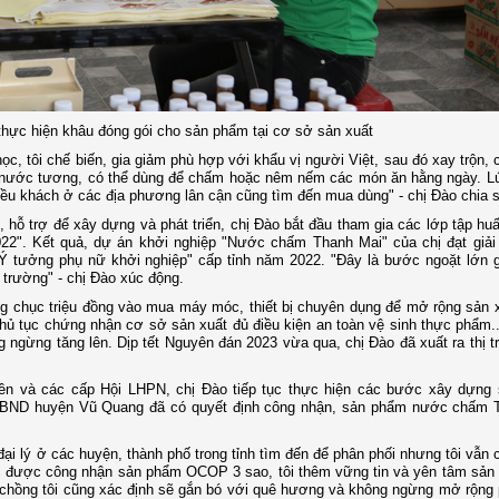
hực hiện khâu đóng gói cho sản phẩm tại cơ sở sản xuất
, tôi chế biến, gia giảm phù hợp với khẩu vị người Việt, sau đó xay trộn,
ư nước tương, có thể dùng để chấm hoặc nêm nếm các món ăn hằng ngày. Lú
hiều khách ở các địa phương lân cận cũng tìm đến mua dùng" - chị Đào chia s
ỗ trợ để xây dựng và phát triển, chị Đào bắt đầu tham gia các lớp tập hu
2". Kết quả, dự án khởi nghiệp "Nước chấm Thanh Mai" của chị đạt giải 
"Ý tưởng phụ nữ khởi nghiệp" cấp tỉnh năm 2022. "Đây là bước ngoặt lớn g
 trường" - chị Đào xúc động.
àng chục triệu đồng vào mua máy móc, thiết bị chuyên dụng để mở rộng sản 
hủ tục chứng nhận cơ sở sản xuất đủ điều kiện an toàn vệ sinh thực phẩm.
gừng tăng lên. Dịp tết Nguyên đán 2023 vừa qua, chị Đào đã xuất ra thị 
yền và các cấp Hội LHPN, chị Đào tiếp tục thực hiện các bước xây dựng
UBND huyện Vũ Quang đã có quyết định công nhận, sản phẩm nước chấm 
ại lý ở các huyện, thành phố trong tỉnh tìm đến để phân phối nhưng tôi vẫn
ệc được công nhận sản phẩm OCOP 3 sao, tôi thêm vững tin và yên tâm sản
ợ chồng tôi cũng xác định sẽ gắn bó với quê hương và không ngừng mở rộng p