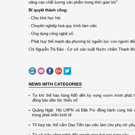
nâng cao chất lượng sản phẩm trong thời gian tới".
Bí quyết thành công:
- Chịu khó học hỏi.
- Chuyên nghiệp hoá quy trình làm việc.
- Ứng dụng công nghệ số.
- Phát huy thế mạnh địa phương từ nguồn lực con người đến
Chị Nguyễn Thị Đào - Cơ sở sản xuất Nước chấm Thanh Ma
NEWS WITH CATEGORIES
Từ khí thế hào hùng A80 đến kỳ vọng vươn mình phát t
đồng bào dân tộc thiểu số
Quảng Ngãi: Hội LHPN xã Đăk Pxi đồng hành cùng hội 
trong phát triển kinh tế
Tổ hợp tác thổ cẩm Dao Tiền tạo việc làm cho phụ nữ yếu
Từ cô giáo công nghệ đến người gieo hạt nơi rừng sâu