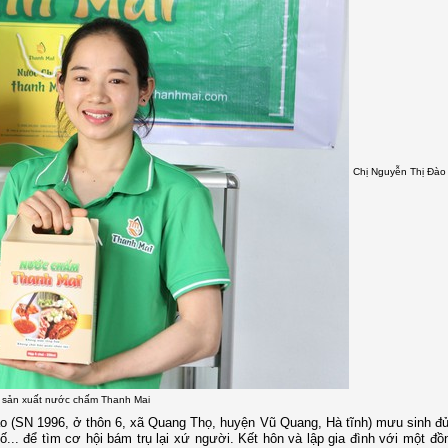
Chị Nguyễn Thị Đào
sản xuất nước chấm Thanh Mai
ào (SN 1996, ở thôn 6, xã Quang Thọ, huyện Vũ Quang, Hà tĩnh) mưu sinh đủ
... để tìm cơ hội bám trụ lại xứ người. Kết hôn và lập gia đình với một đ