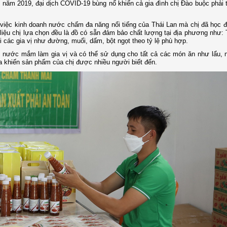
 năm 2019, đại dịch COVID-19 bùng nổ khiến cả gia đình chị Đào buộc phải 
n việc kinh doanh nước chấm đa năng nổi tiếng của Thái Lan mà chị đã học
iệu chị lựa chọn đều là đồ có sẵn đảm bảo chất lượng tại địa phương như: 
i các gia vị như đường, muối, dấm, bột ngọt theo tỷ lệ phù hợp.
 nước mắm làm gia vị và có thể sử dụng cho tất cả các món ăn như lẩu, 
xa khiến sản phẩm của chị được nhiều người biết đến.