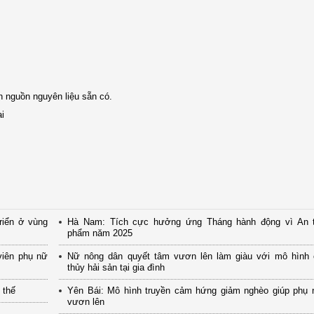
 nguồn nguyên liệu sẵn có.
i
riển ở vùng
Hà Nam: Tích cực hưởng ứng Tháng hành động vì An 
phẩm năm 2025
viên phụ nữ
Nữ nông dân quyết tâm vươn lên làm giàu với mô hình 
thủy hải sản tại gia đình
 thế
Yên Bái: Mô hình truyền cảm hứng giảm nghèo giúp phụ 
vươn lên