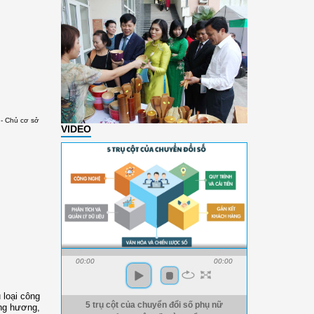
 - Chủ cơ sở
VIDEO
00:00
00:00
 loại công
5 trụ cột của chuyển đổi số phụ nữ
ồng hương,