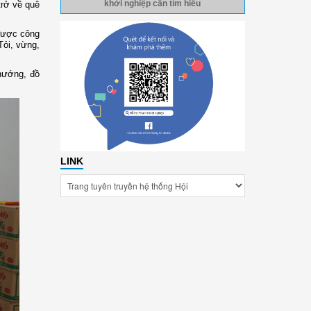
trở về quê
khởi nghiệp cần tìm hiểu
 được công
Tỏi, vừng,
nướng, đồ
LINK