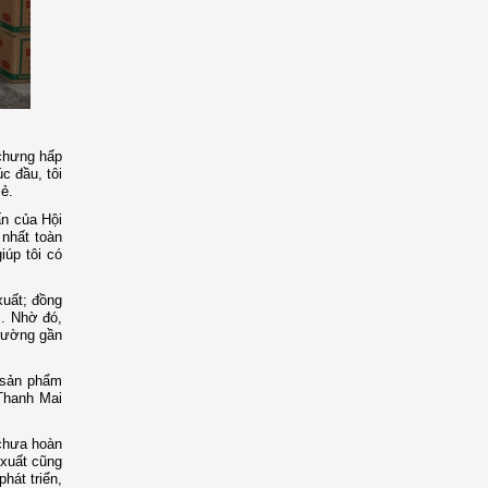
 chưng hấp
c đầu, tôi
ẻ.
ấn của Hội
nhất toàn
iúp tôi có
xuất; đồng
.. Nhờ đó,
trường gần
 sản phẩm
Thanh Mai
 chưa hoàn
 xuất cũng
hát triển,