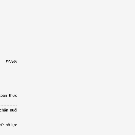
PNVN
toàn thực
chăn nuôi
nữ nỗ lực