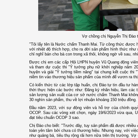
Vợ chồng chị Nguyễn Thị Đào t
"Tôi lấy tên là Nước chấm Thanh Mai. Từ công thức được học
với nhiệt độ thích hợp, cho ra đời sản phẩm hình thức nh
chỉ nghĩ bán cho bà con trong xã thôi, không ngờ về sau, n
Được chị em các cấp Hội LHPN huyện Vũ Quang động viên, h
và tham dự cuộc thi "Ý tưởng phụ nữ khởi nghiệp năm 202
huyện và giải "Ý tưởng tiềm năng" tại chung kết cuộc thi 
niềm tin vào thương hiệu sản phẩm của mình để vươn ra thị
Có kiến thức từ các lớp tập huấn, chị Đào tự tin đầu tư h
thời thực hiện các bước như: Đăng ký nhãn hiệu, làm các t
sản lượng sản xuất của cơ sở nước chấm Thanh Mai không n
30 nghìn sản phẩm, thu về lợi nhuận khoảng 150 triệu đồng.
Đầu năm 2023, với sự động viên và hỗ trợ của chính qu
OCOP. Sau các vòng xét chọn, ngày 19/6/2023 vừa qua, 
đạt tiêu chuẩn OCOP 3 sao.
Chị Đào cho biết: "Trước đây, tuy sản phẩm đã được nhiều đ
toàn yên tâm bởi chưa có thương hiệu. Nhưng nay, với vi
như quảng bá, tiêu thụ rộng rãi hơn nữa trên thị trường. V