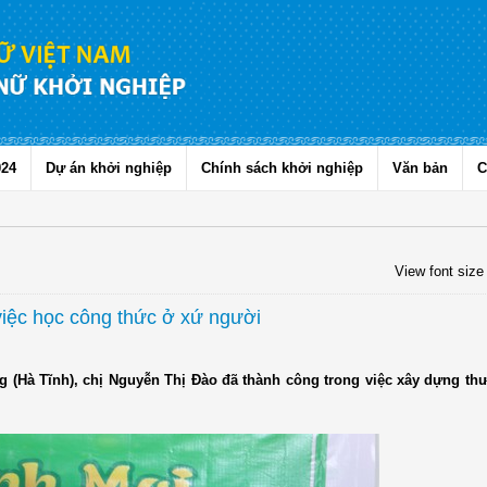
024
Dự án khởi nghiệp
Chính sách khởi nghiệp
Văn bản
C
View font size
ệc học công thức ở xứ người
 (Hà Tĩnh), chị Nguyễn Thị Đào đã thành công trong việc xây dựng th