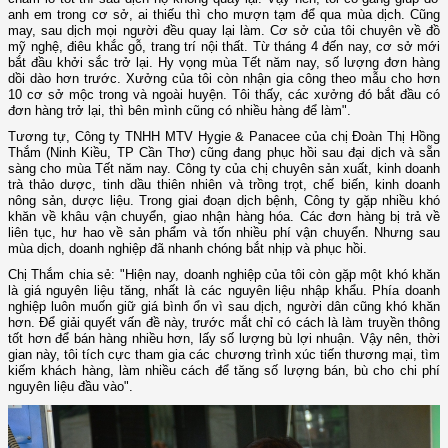
anh em trong cơ sở, ai thiếu thì cho mượn tạm để qua mùa dịch. Cũng
may, sau dịch mọi người đều quay lại làm. Cơ sở của tôi chuyên về đồ
mỹ nghệ, điêu khắc gỗ, trang trí nội thất. Từ tháng 4 đến nay, cơ sở mới
bắt đầu khởi sắc trở lại. Hy vọng mùa Tết năm nay, số lượng đơn hàng
dồi dào hơn trước. Xưởng của tôi còn nhận gia công theo mẫu cho hơn
10 cơ sở mộc trong và ngoài huyện. Tôi thấy, các xưởng đó bắt đầu có
đơn hàng trở lại, thì bên mình cũng có nhiều hàng để làm".
Tương tự, Công ty TNHH MTV Hygie & Panacee của chị Đoàn Thị Hồng
Thắm (Ninh Kiều, TP Cần Thơ) cũng đang phục hồi sau đại dịch và sẵn
sàng cho mùa Tết năm nay. Công ty của chị chuyên sản xuất, kinh doanh
trà thảo dược, tinh dầu thiên nhiên và trồng trọt, chế biến, kinh doanh
nông sản, dược liệu. Trong giai đoạn dịch bệnh, Công ty gặp nhiều khó
khăn về khâu vận chuyển, giao nhận hàng hóa. Các đơn hàng bị trả về
liên tục, hư hao về sản phẩm và tốn nhiều phí vận chuyển. Nhưng sau
mùa dịch, doanh nghiệp đã nhanh chóng bắt nhịp và phục hồi.
Chị Thắm chia sẻ: "Hiện nay, doanh nghiệp của tôi còn gặp một khó khăn
là giá nguyên liệu tăng, nhất là các nguyên liệu nhập khẩu. Phía doanh
nghiệp luôn muốn giữ giá bình ổn vì sau dịch, người dân cũng khó khăn
hơn. Để giải quyết vấn đề này, trước mắt chỉ có cách là làm truyền thông
tốt hơn để bán hàng nhiều hơn, lấy số lượng bù lợi nhuận. Vậy nên, thời
gian này, tôi tích cực tham gia các chương trình xúc tiến thương mại, tìm
kiếm khách hàng, làm nhiều cách để tăng số lượng bán, bù cho chi phí
nguyên liệu đầu vào".