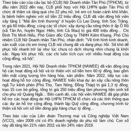
Theo báo cáo của câu lạc bộ (CLB) Nữ Doanh nhân Tân Phú (TPHCM), từ
đầu năm 2022 đến nay, CLB phối hợp với Hội LHPN quận Tân Phú tổ
chức đi thăm và tặng quà cho 22 phụ nữ, trẻ em có hoàn cảnh khó khăn,
bị bệnh hiểm nghèo với số tiền 22 triệu đồng. CLB đã vận động hội viên
xây tặng 1 "Mái ấm tình thương" ở huyện Cù Lao Dung, tỉnh Sóc Trăng,
trị giá 60 triệu đồng; cùng các tổ chức xây dựng cầu nông thôn ở ấp Ô Rô
(xã Tân An, huyện Ngọc Hiển, tỉnh Cà Mau) trị giá 400 triệu đồng… Chị
Đinh Thị Minh Hiếu, Phó Giám đốc Công ty TNHH Kiêm Khang, Phó Chủ
nhiệm CLB Nữ Doanh nhân Tân Phú, nhận định: "Về tình hình kinh doanh,
sản xuất của chị em trong CLB nói chung đã và đang phục hồi. Sẽ khó để
phục hồi nhanh trở lại như lúc chưa có dịch nhưng nhìn chung là khởi
sắc. Ngay khi phục hồi, các chị luôn tích cực với nhiều hoạt động của
cộng đồng, xã hội".
Trong năm 2021, Hội Nữ Doanh nhân TPHCM (HAWEE) đã vận động ủng
hộ các hoạt động xã hội và từ thiện với số tiền hơn 60 tỷ đồng, bao gồm
tiền mặt cùng lượng lớn hàng hóa, sản phẩm. Năm 2022, tiếp tục các
hoạt động hỗ trợ cộng đồng, HAWEE triển khai dự án xây cầu nông thôn
ngã Tư kênh phèn (Phú Thọ, Tam Nông, Đồng Tháp) trị giá 1,3 tỷ đồng;
trao 15 con bò giống, tổng trị giá 250 triệu đồng làm phương tiện sinh kế
cho phụ nữ Quảng Ngãi... Bên cạnh đó, các hội viên HAWEE đã góp phần
hỗ trợ các hoạt động do Hội LHPN TPHCM tổ chức và các tỉnh thông qua
các dự án hỗ trợ cộng đồng, thành lập Quỹ cộng đồng, chương trình từ
thiện xã hội với số tiền đóng góp hàng chục tỷ đồng…
Theo báo cáo của Liên đoàn Thương mại và Công nghiệp Việt Nam
(VCCI), năm 2009 chỉ có 4% doanh nghiệp do phụ nữ làm chủ. Con số
này đã tăng lên 21% năm 2011 và lên 24% năm 2019.