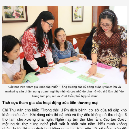
Các học viên tham gia khóa tập huấn “Tăng cường các kỹ năng quản lý tài chính và
marketing sản phẩm trong doanh nghiệp nhỏ và cực nhỏ do phụ nữ yếu thế làm chủ” do
Trung tâm phụ nữ và Phát triển phối hợp tổ chức
Tích cực tham gia các hoạt động xúc tiến thương mại
Chị Thu Vân cho biết: "Trong thời điểm dịch bệnh, cơ sở của tôi gặp khó
khăn nhiều lắm. Khi đóng cửa thì cả chủ và thợ đều không có thu nhập. 6
thợ làm cho xưởng phải nghỉ. Nghề này tìm thợ khó lắm, đào tạo được
một người thợ cứng nghề phải mất ít nhất một năm. Nếu mình không
chăm lo tốt thì sau dịch họ không quay lại. Vậy nên, tôi cố gắng giúp đỡ