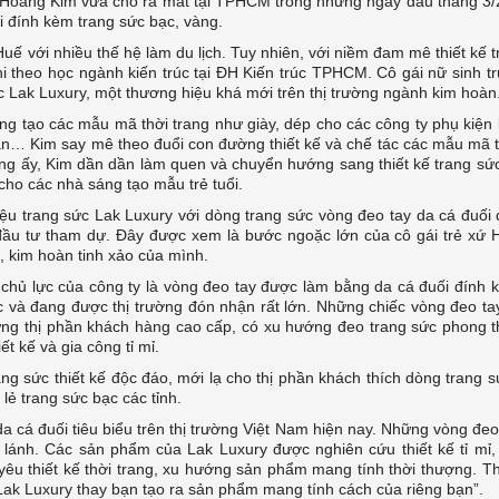
à Hoàng Kim vừa cho ra mắt tại TPHCM trong những ngày đầu tháng 3
i đính kèm trang sức bạc, vàng.
Huế với nhiều thế hệ làm du lịch. Tuy nhiên, với niềm đam mê thiết kế t
i theo học ngành kiến trúc tại ĐH Kiến trúc TPHCM. Cô gái nữ sinh t
 Lak Luxury, một thương hiệu khá mới trên thị trường ngành kim hoàn
ng tạo các mẫu mã thời trang như giày, dép cho các công ty phụ kiện
oàn… Kim say mê theo đuổi con đường thiết kế và chế tác các mẫu mã t
ấy, Kim dần dần làm quen và chuyển hướng sang thiết kế trang sức
cho các nhà sáng tạo mẫu trẻ tuổi.
ệu trang sức Lak Luxury với dòng trang sức vòng đeo tay da cá đuối
 đầu tư tham dự. Đây được xem là bước ngoặc lớn của cô gái trẻ xứ 
, kim hoàn tinh xảo của mình.
chủ lực của công ty là vòng đeo tay được làm bằng da cá đuối đính 
 và đang được thị trường đón nhận rất lớn. Những chiếc vòng đeo ta
p ứng thị phần khách hàng cao cấp, có xu hướng đeo trang sức phong 
t kế và gia công tỉ mỉ.
ang sức thiết kế độc đáo, mới lạ cho thị phần khách thích dòng trang 
 lẻ trang sức bạc các tỉnh.
a cá đuối tiêu biểu trên thị trường Việt Nam hiện nay. Những vòng đeo
lánh. Các sản phẩm của Lak Luxury được nghiên cứu thiết kế tỉ mỉ,
n yêu thiết kế thời trang, xu hướng sản phẩm mang tính thời thượng. T
k Luxury thay bạn tạo ra sản phẩm mang tính cách của riêng bạn”.