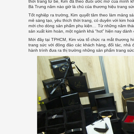
thời trang từ bé, Kim đã theo đuổi ước mơ của mình kh
Bà Trưng năm nào giờ là chủ của thương hiệu trang sức
Tốt nghiệp ra trường, Kim quyết tâm theo làm mảng sá
mê sáng tạo, yêu thích thời trang, có duyên với kim h
mới cho dòng sản phẩm phụ kiện… Từ những năm tháng 
sản xuất kim hoàn, một ngành khá “hot” hiện nay dành 
Mới đây tại TPHCM, Kim vừa tổ chức ra mắt thương hi
trang sức với đông đảo các khách hàng, đối tác, nhà
hành trình đưa ra thị trường những sản phẩm trang sức