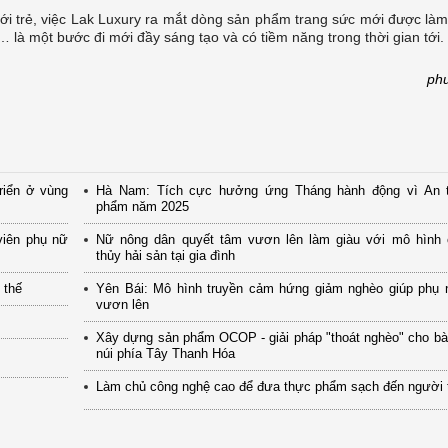
ới trẻ, việc Lak Luxury ra mắt dòng sản phẩm trang sức mới được là
… là một bước đi mới đầy sáng tạo và có tiềm năng trong thời gian tới.
ph
riển ở vùng
Hà Nam: Tích cực hưởng ứng Tháng hành động vì An 
phẩm năm 2025
viên phụ nữ
Nữ nông dân quyết tâm vươn lên làm giàu với mô hình 
thủy hải sản tại gia đình
 thế
Yên Bái: Mô hình truyền cảm hứng giảm nghèo giúp phụ 
vươn lên
Xây dựng sản phẩm OCOP - giải pháp "thoát nghèo" cho bà
núi phía Tây Thanh Hóa
Làm chủ công nghệ cao để đưa thực phẩm sạch đến người 