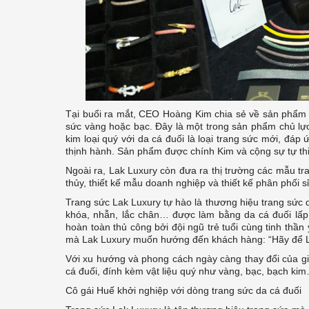
Tại buổi ra mắt, CEO Hoàng Kim chia sẻ về sản phẩm 
sức vàng hoặc bạc. Đây là một trong sản phẩm chủ lực
kim loại quý với da cá đuối là loại trang sức mới, đá
thịnh hành. Sản phẩm được chính Kim và cộng sự tự thiế
Ngoài ra, Lak Luxury còn đưa ra thị trường các mẫu tr
thủy, thiết kế mẫu doanh nghiệp và thiết kế phân phối sỉ
Trang sức Lak Luxury tự hào là thương hiệu trang sức d
khóa, nhẫn, lắc chân… được làm bằng da cá đuối lấp 
hoàn toàn thủ công bởi đội ngũ trẻ tuổi cùng tinh thầ
mà Lak Luxury muốn hướng đến khách hàng: “Hãy để La
Với xu hướng và phong cách ngày càng thay đổi của gi
cá đuối, đính kèm vật liệu quý như vàng, bạc, bạch kim
Cô gái Huế khởi nghiệp với dòng trang sức da cá đuối