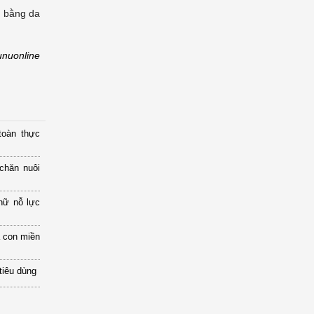
m bằng da
unuonline
toàn thực
chăn nuôi
nữ nỗ lực
 con miền
tiêu dùng