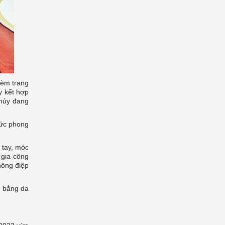
kèm trang
y kết hợp
thủy đang
sức phong
 tay, móc
 gia công
hông điệp
m bằng da