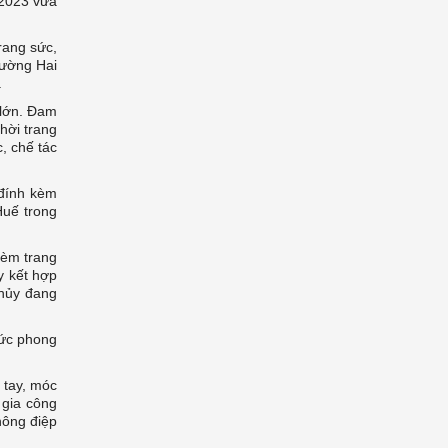
/2023 vừa
rang sức,
rường Hai
.
 lớn. Đam
hời trang
, chế tác
 đính kèm
Huế trong
kèm trang
y kết hợp
thủy đang
sức phong
 tay, móc
 gia công
hông điệp