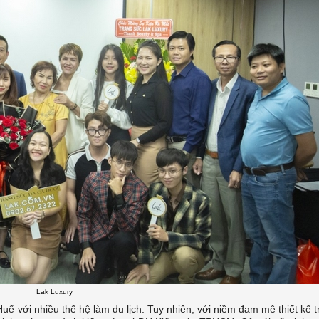
Lak Luxury
Huế với nhiều thế hệ làm du lịch. Tuy nhiên, với niềm đam mê thiết kế t