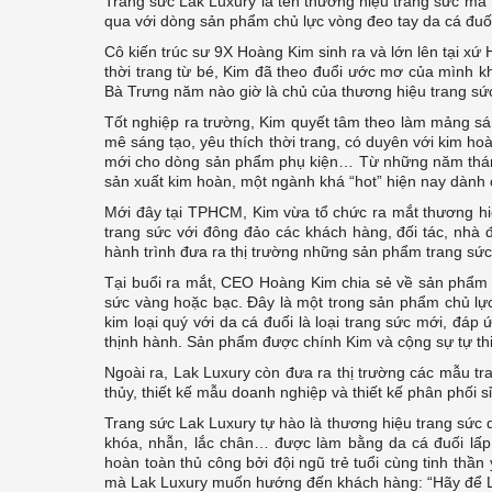
Trang sức Lak Luxury là tên thương hiệu trang sức m
qua với dòng sản phẩm chủ lực vòng đeo tay da cá đuố
Cô kiến trúc sư 9X Hoàng Kim sinh ra và lớn lên tại xứ 
thời trang từ bé, Kim đã theo đuổi ước mơ của mình kh
Bà Trưng năm nào giờ là chủ của thương hiệu trang sức
Tốt nghiệp ra trường, Kim quyết tâm theo làm mảng sá
mê sáng tạo, yêu thích thời trang, có duyên với kim h
mới cho dòng sản phẩm phụ kiện… Từ những năm tháng 
sản xuất kim hoàn, một ngành khá “hot” hiện nay dành 
Mới đây tại TPHCM, Kim vừa tổ chức ra mắt thương hi
trang sức với đông đảo các khách hàng, đối tác, nhà
hành trình đưa ra thị trường những sản phẩm trang sức
Tại buổi ra mắt, CEO Hoàng Kim chia sẻ về sản phẩm 
sức vàng hoặc bạc. Đây là một trong sản phẩm chủ lực
kim loại quý với da cá đuối là loại trang sức mới, đá
thịnh hành. Sản phẩm được chính Kim và cộng sự tự thiế
Ngoài ra, Lak Luxury còn đưa ra thị trường các mẫu tr
thủy, thiết kế mẫu doanh nghiệp và thiết kế phân phối sỉ
Trang sức Lak Luxury tự hào là thương hiệu trang sức d
khóa, nhẫn, lắc chân… được làm bằng da cá đuối lấp 
hoàn toàn thủ công bởi đội ngũ trẻ tuổi cùng tinh thầ
mà Lak Luxury muốn hướng đến khách hàng: “Hãy để La