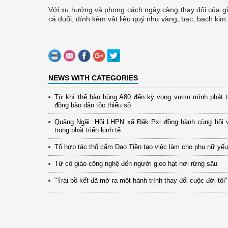
Với xu hướng và phong cách ngày càng thay đổi của gi
cá đuối, đính kèm vật liệu quý như vàng, bạc, bạch kim
NEWS WITH CATEGORIES
Từ khí thế hào hùng A80 đến kỳ vọng vươn mình phát t
đồng bào dân tộc thiểu số
Quảng Ngãi: Hội LHPN xã Đăk Pxi đồng hành cùng hội 
trong phát triển kinh tế
Tổ hợp tác thổ cẩm Dao Tiền tạo việc làm cho phụ nữ yếu
Từ cô giáo công nghệ đến người gieo hạt nơi rừng sâu
"Trái bồ kết đã mở ra một hành trình thay đổi cuộc đời tôi"