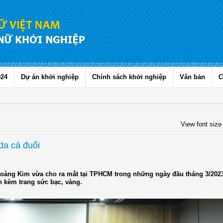
024
Dự án khởi nghiệp
Chính sách khởi nghiệp
Văn bản
C
View font size
da cá đuối
Hoàng Kim vừa cho ra mắt tại TPHCM trong những ngày đầu tháng 3/202
h kèm trang sức bạc, vàng.