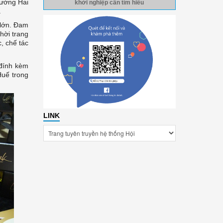
rường Hai
khởi nghiệp cần tìm hiểu
.
 lớn. Đam
hời trang
, chế tác
 đính kèm
Huế trong
LINK