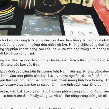
chủ lực của công ty là vòng đeo tay được làm bằng da cá đuối đính 
 và đang được thị trường đón nhận rất lớn. Những chiếc vòng đeo ta
p ứng thị phần khách hàng cao cấp, có xu hướng đeo trang sức phong 
t kế và gia công tỉ mỉ.
ang sức thiết kế độc đáo, mới lạ cho thị phần khách thích dòng trang 
 lẻ trang sức bạc các tỉnh.
a cá đuối tiêu biểu trên thị trường Việt Nam hiện nay. Những vòng đeo
lánh. Các sản phẩm của Lak Luxury được nghiên cứu thiết kế tỉ mỉ,
n yêu thiết kế thời trang, xu hướng sản phẩm mang tính thời thượng. T
k Luxury thay bạn tạo ra sản phẩm mang tính cách của riêng bạn”.
ới trẻ, việc Lak Luxury ra mắt dòng sản phẩm trang sức mới được là
… là một bước đi mới đầy sáng tạo và có tiềm năng trong thời gian tới.