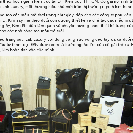
i theo học ngành kiến trúc tại ĐH Kiến trúc TPHCM. Cô gái nữ sinh t
 Lak Luxury, một thương hiệu khá mới trên thị trường ngành kim hoàn
ng tạo các mẫu mã thời trang như giày, dép cho các công ty phụ kiện
oàn… Kim say mê theo đuổi con đường thiết kế và chế tác các mẫu mã t
ấy, Kim dần dần làm quen và chuyển hướng sang thiết kế trang sức
cho các nhà sáng tạo mẫu trẻ tuổi.
ệu trang sức Lak Luxury với dòng trang sức vòng đeo tay da cá đuối
 đầu tư tham dự. Đây được xem là bước ngoặc lớn của cô gái trẻ xứ 
, kim hoàn tinh xảo của mình.