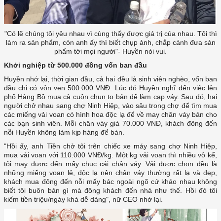
làm ra sản phẩm, còn anh ấy thì biết chụp ảnh, chắp cánh đưa sản
Khởi nghiệp từ 500.000 đồng vốn ban đầu
Huyền nhớ lại, thời gian đầu, cả hai đều là sinh viên nghèo, vốn ban
đầu chỉ có vỏn vẹn 500.000 VNĐ. Lúc đó Huyền nghĩ đến việc lên
phố Hàng Bồ mua cả cuộn chun to bản để làm cạp váy. Sau đó, hai
người chở nhau sang chợ Ninh Hiệp, vào sâu trong chợ để tìm mua
các miếng vải voan có hình hoa độc lạ để về may chân váy bán cho
các bạn sinh viên. Mỗi chân váy giá 70.000 VNĐ, khách đông đến
mua vải voan với 110.000 VNĐ/kg. Một kg vải voan thì nhiều vô kể,
tôi may được đến mấy chục cái chân váy. Vải được chọn đều là
những miếng voan lẻ, độc lạ nên chân váy thường rất lạ và đẹp,
khách mua đông đến nỗi mấy bác ngoài ngõ cứ kháo nhau không
biết tôi buôn bán gì mà đông khách đến nhà như thế. Hồi đó tôi
kiếm tiền triệu/ngày khá dễ dàng", nữ CEO nhớ lại.