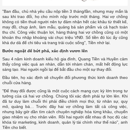
sau khi trao đổi, họ cho mình nộp trước một tháng. Hai vợ chồng
không có tiền thuê người nên tự đảm nhận hết các khâu từ thiết kế,
may đồ, chụp ảnh, làm mẫu, quảng bá sản phẩm và cả hạch toán
thu chi. Công việc thuận lợi, hàng tháng hai vợ chồng cũng có một
khoản thu nhập khoảng vài chục triệu VNĐ. Số tiền đó lúc ấy cũng
khá dư dả để chi tiêu và trang trải cuộc sống", Tiền nhớ lại.
Bước ngoặt để bứt phá, xác định vươn lên
Sau 4 năm kinh doanh kiểu hộ gia đình, Quang Tiền và Huyền cảm
thấy công việc quá an nhàn, dẫn tới nhàm chán, mất hết động lực
tưởng của cả hai vợ chồng. Chúng tôi xác định phải tự lớn lên. Khi
đã tư duy làm chuỗi thì phải điều chỉnh mọi thứ, từ nhân sự, quy
mô, quảng bá… Trước đây hai vợ chồng làm tất cả công việc,
nhưng bây giờ dần tìm cách chuyên nghiệp hóa từng khâu, chuyển
giao nhiệm vụ cho nhân viên. Rồi hai người dắt nhau đi học đủ các
khóa từ marketing, kinh doanh, quản lý tài chính như thế nào", anh
Tiền cho biết.